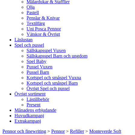
Målardukar & Stafflier
Olja
Pastell
Penslar & Knivar
Textilfärg
Uni Posca Pennor
Vätskor & Övrigt
Läslustan
Spel och pussel
Sällskapsspel Vuxen
Sällskapsspel Barn och ungdom
Spel Baby
Pussel Vuxen
Pussel Barn
Kortspel och småspel Vuxna
Kortspel och småspel Barn
Övrigt Spel och pussel
Övrigt sortiment
Lästillbehör
Present
Månadens erbjudande
Huvudkampanj
Extrakampanj
Pennor och finewriting
>
Pennor
>
Refiller
>
Monteverde Soft