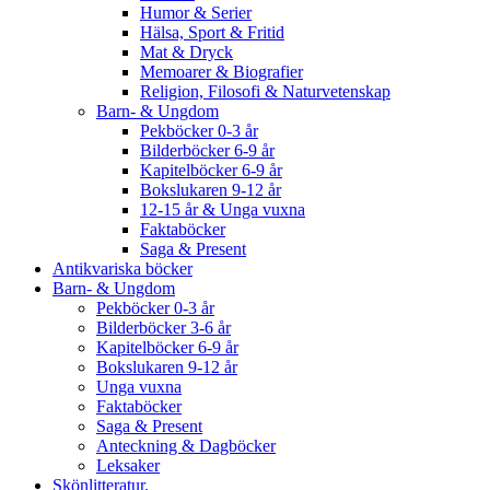
Humor & Serier
Hälsa, Sport & Fritid
Mat & Dryck
Memoarer & Biografier
Religion, Filosofi & Naturvetenskap
Barn- & Ungdom
Pekböcker 0-3 år
Bilderböcker 6-9 år
Kapitelböcker 6-9 år
Bokslukaren 9-12 år
12-15 år & Unga vuxna
Faktaböcker
Saga & Present
Antikvariska böcker
Barn- & Ungdom
Pekböcker 0-3 år
Bilderböcker 3-6 år
Kapitelböcker 6-9 år
Bokslukaren 9-12 år
Unga vuxna
Faktaböcker
Saga & Present
Anteckning & Dagböcker
Leksaker
Skönlitteratur.