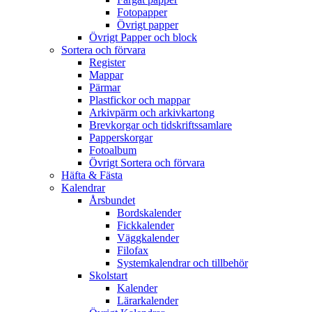
Fotopapper
Övrigt papper
Övrigt Papper och block
Sortera och förvara
Register
Mappar
Pärmar
Plastfickor och mappar
Arkivpärm och arkivkartong
Brevkorgar och tidskriftssamlare
Papperskorgar
Fotoalbum
Övrigt Sortera och förvara
Häfta & Fästa
Kalendrar
Årsbundet
Bordskalender
Fickkalender
Väggkalender
Filofax
Systemkalendrar och tillbehör
Skolstart
Kalender
Lärarkalender