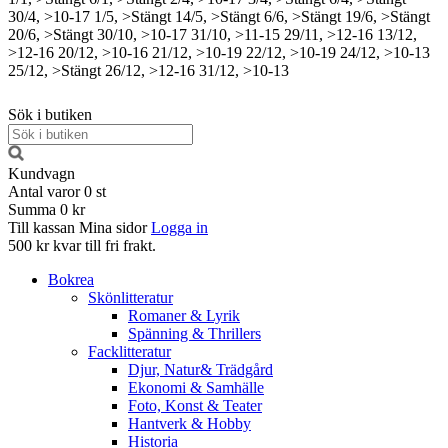
30/4, >10-17
1/5, >Stängt
14/5, >Stängt
6/6, >Stängt
19/6, >Stängt
20/6, >Stängt
30/10, >10-17
31/10, >11-15
29/11, >12-16
13/12,
>12-16
20/12, >10-16
21/12, >10-19
22/12, >10-19
24/12, >10-13
25/12, >Stängt
26/12, >12-16
31/12, >10-13
Sök i butiken
Kundvagn
Antal varor
0
st
Summa
0 kr
Till kassan
Mina sidor
Logga in
500 kr kvar till fri frakt.
Bokrea
Skönlitteratur
Romaner & Lyrik
Spänning & Thrillers
Facklitteratur
Djur, Natur& Trädgård
Ekonomi & Samhälle
Foto, Konst & Teater
Hantverk & Hobby
Historia