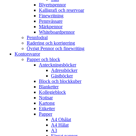
Blyertspennor
Kalligrafi och reservoar
Finewritning
Pennvässare
Märkpennor
Whiteboardpennor
Pennfodral
Radering och korrigering
Övrigt Pennor och finewriting
Kontorsvaror
Papper och block
Anteckningsböcker
Adressböcker
Gästböcker
Block och blockkuber
Blanketter
Kollegieblock
Notisar
Kartong
Etiketter
Papper
A4 Ohålat
A4 Hålat
A3
Färgat papper