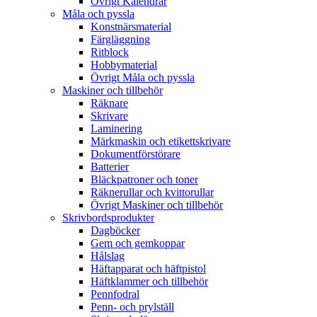
Övrigt Kalendrar
Måla och pyssla
Konstnärsmaterial
Färgläggning
Ritblock
Hobbymaterial
Övrigt Måla och pyssla
Maskiner och tillbehör
Räknare
Skrivare
Laminering
Märkmaskin och etikettskrivare
Dokumentförstörare
Batterier
Bläckpatroner och toner
Räknerullar och kvittorullar
Övrigt Maskiner och tillbehör
Skrivbordsprodukter
Dagböcker
Gem och gemkoppar
Hålslag
Häftapparat och häftpistol
Häftklammer och tillbehör
Pennfodral
Penn- och prylställ