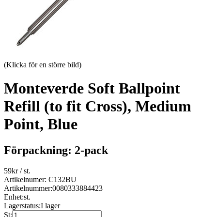
(Klicka för en större bild)
Monteverde Soft Ballpoint
Refill (to fit Cross), Medium
Point, Blue
Förpackning: 2-pack
59
kr
/ st.
Artikelnumer: C132BU
Artikelnummer:
0080333884423
Enhet:
st.
Lagerstatus:
I lager
St: