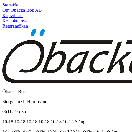
Startsidan
Om Öbacka Bok AB
Köpvillkor
Kontakta oss
Returansökan
Öbacka Bok
Storgatan31, Härnösand
0611-195 35
10-18
10-18
10-18
10-18
10-18
10-15
Stängt
1/1, >Stängt
6/1, >Stängt
2/4, >10-17
3/4, >Stängt
6/4, >Stängt