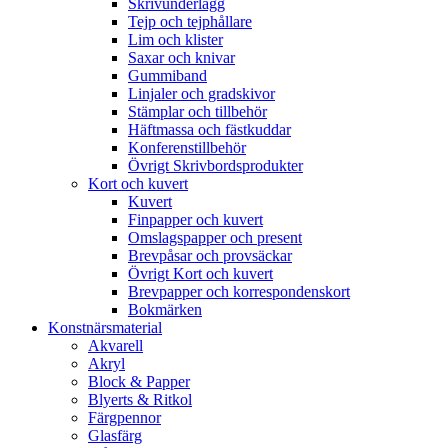
Skrivunderlägg
Tejp och tejphållare
Lim och klister
Saxar och knivar
Gummiband
Linjaler och gradskivor
Stämplar och tillbehör
Häftmassa och fästkuddar
Konferenstillbehör
Övrigt Skrivbordsprodukter
Kort och kuvert
Kuvert
Finpapper och kuvert
Omslagspapper och present
Brevpåsar och provsäckar
Övrigt Kort och kuvert
Brevpapper och korrespondenskort
Bokmärken
Konstnärsmaterial
Akvarell
Akryl
Block & Papper
Blyerts & Ritkol
Färgpennor
Glasfärg