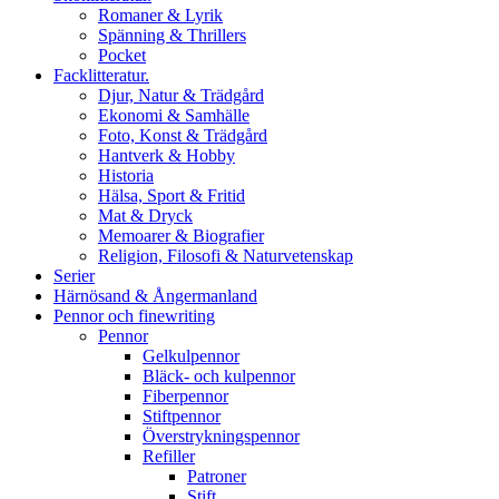
Romaner & Lyrik
Spänning & Thrillers
Pocket
Facklitteratur.
Djur, Natur & Trädgård
Ekonomi & Samhälle
Foto, Konst & Trädgård
Hantverk & Hobby
Historia
Hälsa, Sport & Fritid
Mat & Dryck
Memoarer & Biografier
Religion, Filosofi & Naturvetenskap
Serier
Härnösand & Ångermanland
Pennor och finewriting
Pennor
Gelkulpennor
Bläck- och kulpennor
Fiberpennor
Stiftpennor
Överstrykningspennor
Refiller
Patroner
Stift