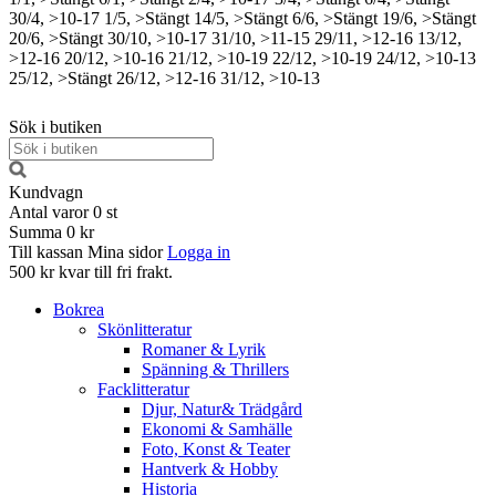
30/4, >10-17
1/5, >Stängt
14/5, >Stängt
6/6, >Stängt
19/6, >Stängt
20/6, >Stängt
30/10, >10-17
31/10, >11-15
29/11, >12-16
13/12,
>12-16
20/12, >10-16
21/12, >10-19
22/12, >10-19
24/12, >10-13
25/12, >Stängt
26/12, >12-16
31/12, >10-13
Sök i butiken
Kundvagn
Antal varor
0
st
Summa
0 kr
Till kassan
Mina sidor
Logga in
500 kr kvar till fri frakt.
Bokrea
Skönlitteratur
Romaner & Lyrik
Spänning & Thrillers
Facklitteratur
Djur, Natur& Trädgård
Ekonomi & Samhälle
Foto, Konst & Teater
Hantverk & Hobby
Historia