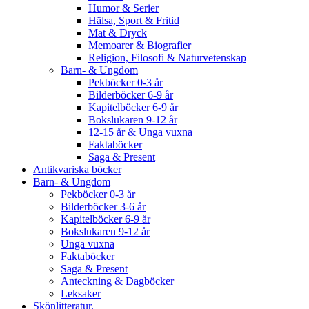
Humor & Serier
Hälsa, Sport & Fritid
Mat & Dryck
Memoarer & Biografier
Religion, Filosofi & Naturvetenskap
Barn- & Ungdom
Pekböcker 0-3 år
Bilderböcker 6-9 år
Kapitelböcker 6-9 år
Bokslukaren 9-12 år
12-15 år & Unga vuxna
Faktaböcker
Saga & Present
Antikvariska böcker
Barn- & Ungdom
Pekböcker 0-3 år
Bilderböcker 3-6 år
Kapitelböcker 6-9 år
Bokslukaren 9-12 år
Unga vuxna
Faktaböcker
Saga & Present
Anteckning & Dagböcker
Leksaker
Skönlitteratur.