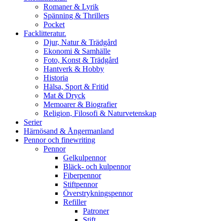
Romaner & Lyrik
Spänning & Thrillers
Pocket
Facklitteratur.
Djur, Natur & Trädgård
Ekonomi & Samhälle
Foto, Konst & Trädgård
Hantverk & Hobby
Historia
Hälsa, Sport & Fritid
Mat & Dryck
Memoarer & Biografier
Religion, Filosofi & Naturvetenskap
Serier
Härnösand & Ångermanland
Pennor och finewriting
Pennor
Gelkulpennor
Bläck- och kulpennor
Fiberpennor
Stiftpennor
Överstrykningspennor
Refiller
Patroner
Stift