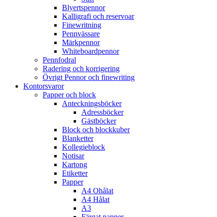
Blyertspennor
Kalligrafi och reservoar
Finewritning
Pennvässare
Märkpennor
Whiteboardpennor
Pennfodral
Radering och korrigering
Övrigt Pennor och finewriting
Kontorsvaror
Papper och block
Anteckningsböcker
Adressböcker
Gästböcker
Block och blockkuber
Blanketter
Kollegieblock
Notisar
Kartong
Etiketter
Papper
A4 Ohålat
A4 Hålat
A3
Färgat papper