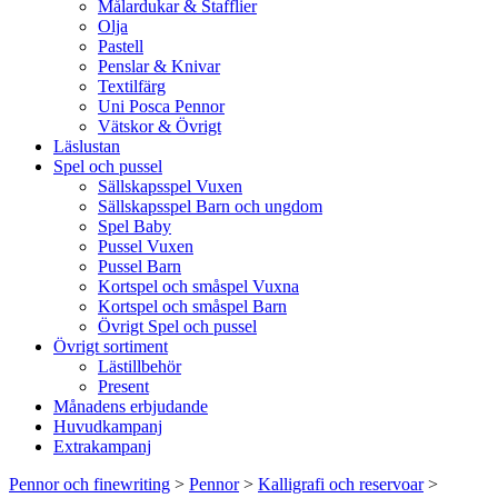
Målardukar & Stafflier
Olja
Pastell
Penslar & Knivar
Textilfärg
Uni Posca Pennor
Vätskor & Övrigt
Läslustan
Spel och pussel
Sällskapsspel Vuxen
Sällskapsspel Barn och ungdom
Spel Baby
Pussel Vuxen
Pussel Barn
Kortspel och småspel Vuxna
Kortspel och småspel Barn
Övrigt Spel och pussel
Övrigt sortiment
Lästillbehör
Present
Månadens erbjudande
Huvudkampanj
Extrakampanj
Pennor och finewriting
>
Pennor
>
Kalligrafi och reservoar
>