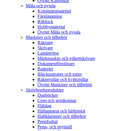
Övrigt Kalendrar
Måla och pyssla
Konstnärsmaterial
Färgläggning
Ritblock
Hobbymaterial
Övrigt Måla och pyssla
Maskiner och tillbehör
Räknare
Skrivare
Laminering
Märkmaskin och etikettskrivare
Dokumentförstörare
Batterier
Bläckpatroner och toner
Räknerullar och kvittorullar
Övrigt Maskiner och tillbehör
Skrivbordsprodukter
Dagböcker
Gem och gemkoppar
Hålslag
Häftapparat och häftpistol
Häftklammer och tillbehör
Pennfodral
Penn- och prylställ