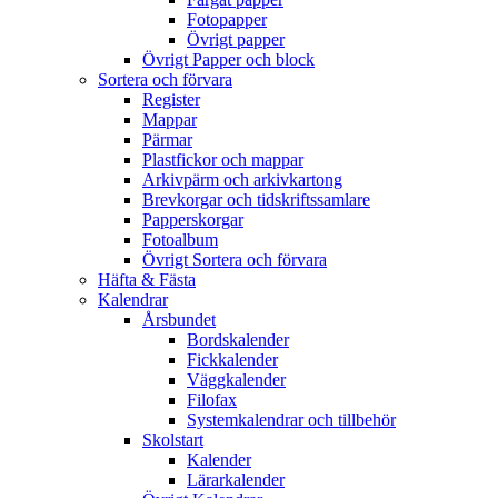
Fotopapper
Övrigt papper
Övrigt Papper och block
Sortera och förvara
Register
Mappar
Pärmar
Plastfickor och mappar
Arkivpärm och arkivkartong
Brevkorgar och tidskriftssamlare
Papperskorgar
Fotoalbum
Övrigt Sortera och förvara
Häfta & Fästa
Kalendrar
Årsbundet
Bordskalender
Fickkalender
Väggkalender
Filofax
Systemkalendrar och tillbehör
Skolstart
Kalender
Lärarkalender