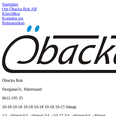
Startsidan
Om Öbacka Bok AB
Köpvillkor
Kontakta oss
Returansökan
Öbacka Bok
Storgatan31, Härnösand
0611-195 35
10-18
10-18
10-18
10-18
10-18
10-15
Stängt
1/1, >Stängt
6/1, >Stängt
2/4, >10-17
3/4, >Stängt
6/4, >Stängt