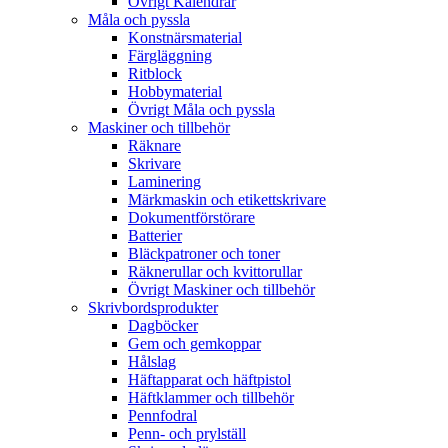
Övrigt Kalendrar
Måla och pyssla
Konstnärsmaterial
Färgläggning
Ritblock
Hobbymaterial
Övrigt Måla och pyssla
Maskiner och tillbehör
Räknare
Skrivare
Laminering
Märkmaskin och etikettskrivare
Dokumentförstörare
Batterier
Bläckpatroner och toner
Räknerullar och kvittorullar
Övrigt Maskiner och tillbehör
Skrivbordsprodukter
Dagböcker
Gem och gemkoppar
Hålslag
Häftapparat och häftpistol
Häftklammer och tillbehör
Pennfodral
Penn- och prylställ