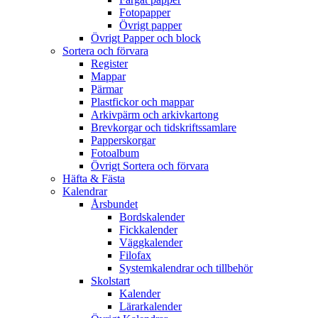
Fotopapper
Övrigt papper
Övrigt Papper och block
Sortera och förvara
Register
Mappar
Pärmar
Plastfickor och mappar
Arkivpärm och arkivkartong
Brevkorgar och tidskriftssamlare
Papperskorgar
Fotoalbum
Övrigt Sortera och förvara
Häfta & Fästa
Kalendrar
Årsbundet
Bordskalender
Fickkalender
Väggkalender
Filofax
Systemkalendrar och tillbehör
Skolstart
Kalender
Lärarkalender