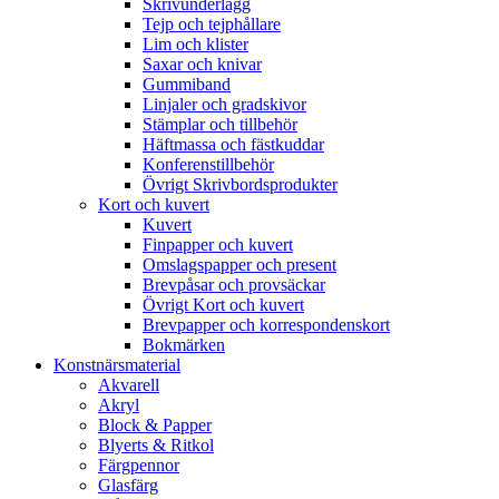
Skrivunderlägg
Tejp och tejphållare
Lim och klister
Saxar och knivar
Gummiband
Linjaler och gradskivor
Stämplar och tillbehör
Häftmassa och fästkuddar
Konferenstillbehör
Övrigt Skrivbordsprodukter
Kort och kuvert
Kuvert
Finpapper och kuvert
Omslagspapper och present
Brevpåsar och provsäckar
Övrigt Kort och kuvert
Brevpapper och korrespondenskort
Bokmärken
Konstnärsmaterial
Akvarell
Akryl
Block & Papper
Blyerts & Ritkol
Färgpennor
Glasfärg