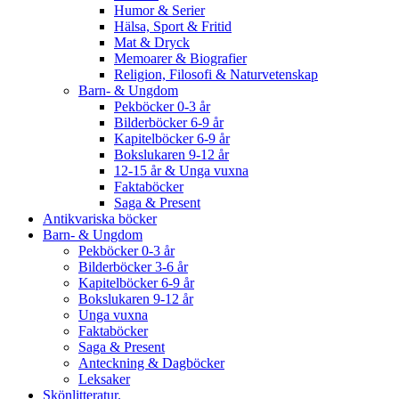
Humor & Serier
Hälsa, Sport & Fritid
Mat & Dryck
Memoarer & Biografier
Religion, Filosofi & Naturvetenskap
Barn- & Ungdom
Pekböcker 0-3 år
Bilderböcker 6-9 år
Kapitelböcker 6-9 år
Bokslukaren 9-12 år
12-15 år & Unga vuxna
Faktaböcker
Saga & Present
Antikvariska böcker
Barn- & Ungdom
Pekböcker 0-3 år
Bilderböcker 3-6 år
Kapitelböcker 6-9 år
Bokslukaren 9-12 år
Unga vuxna
Faktaböcker
Saga & Present
Anteckning & Dagböcker
Leksaker
Skönlitteratur.