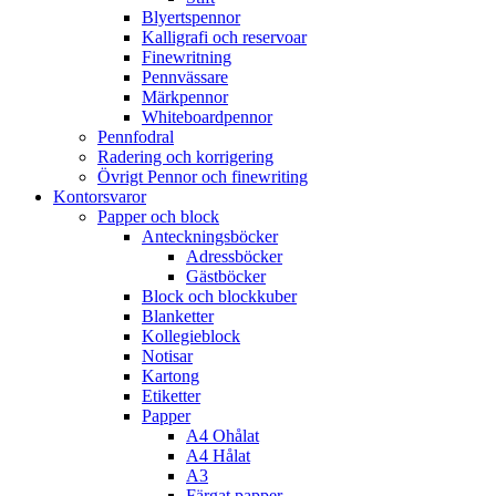
Blyertspennor
Kalligrafi och reservoar
Finewritning
Pennvässare
Märkpennor
Whiteboardpennor
Pennfodral
Radering och korrigering
Övrigt Pennor och finewriting
Kontorsvaror
Papper och block
Anteckningsböcker
Adressböcker
Gästböcker
Block och blockkuber
Blanketter
Kollegieblock
Notisar
Kartong
Etiketter
Papper
A4 Ohålat
A4 Hålat
A3
Färgat papper