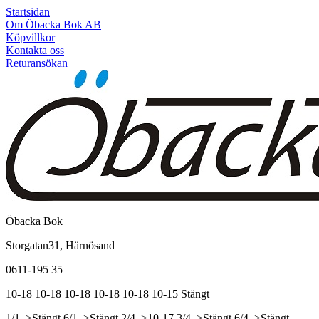
Startsidan
Om Öbacka Bok AB
Köpvillkor
Kontakta oss
Returansökan
Öbacka Bok
Storgatan31, Härnösand
0611-195 35
10-18
10-18
10-18
10-18
10-18
10-15
Stängt
1/1, >Stängt
6/1, >Stängt
2/4, >10-17
3/4, >Stängt
6/4, >Stängt