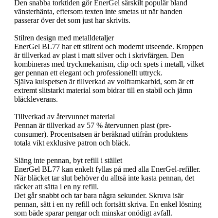
Den snabba torktiden gör EnerGel särskilt populär bland
vänsterhänta, eftersom texten inte smetas ut när handen
passerar över det som just har skrivits.
Stilren design med metalldetaljer
EnerGel BL77 har ett stilrent och modernt utseende. Kroppen
är tillverkad av plast i matt silver och i skrivfärgen. Den
kombineras med tryckmekanism, clip och spets i metall, vilket
ger pennan ett elegant och professionellt uttryck.
Själva kulspetsen är tillverkad av volframkarbid, som är ett
extremt slitstarkt material som bidrar till en stabil och jämn
bläckleverans.
Tillverkad av återvunnet material
Pennan är tillverkad av 57 % återvunnen plast (pre-
consumer). Procentsatsen är beräknad utifrån produktens
totala vikt exklusive patron och bläck.
Släng inte pennan, byt refill i stället
EnerGel BL77 kan enkelt fyllas på med alla EnerGel-refiller.
När bläcket tar slut behöver du alltså inte kasta pennan, det
räcker att sätta i en ny refill.
Det går snabbt och tar bara några sekunder. Skruva isär
pennan, sätt i en ny refill och fortsätt skriva. En enkel lösning
som både sparar pengar och minskar onödigt avfall.