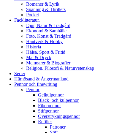
Romaner & Lyrik
Spänning & Thrillers
Pocket
Facklitteratur.
Djur, Natur & Trädgård
Ekonomi & Samhälle
Foto, Konst & Trädgård
Hantverk & Hobby
Historia
Hälsa, Sport & Fritid
Mat & Dryck
Memoarer & Biografier
Religion, Filosofi & Naturvetenskap
Serier
Härnösand & Ångermanland
Pennor och finewriting
Pennor
Gelkulpennor
Bläck- och kulpennor
Fiberpennor
Stiftpennor
Överstrykningspennor
Refiller
Patroner
Stift