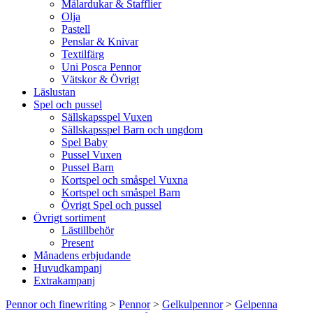
Målardukar & Stafflier
Olja
Pastell
Penslar & Knivar
Textilfärg
Uni Posca Pennor
Vätskor & Övrigt
Läslustan
Spel och pussel
Sällskapsspel Vuxen
Sällskapsspel Barn och ungdom
Spel Baby
Pussel Vuxen
Pussel Barn
Kortspel och småspel Vuxna
Kortspel och småspel Barn
Övrigt Spel och pussel
Övrigt sortiment
Lästillbehör
Present
Månadens erbjudande
Huvudkampanj
Extrakampanj
Pennor och finewriting
>
Pennor
>
Gelkulpennor
>
Gelpenna