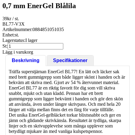
0,7 mm EnerGel Blålila
39
kr
/ st.
BL77-V3X
Artikelnummer:
0884851051035
Enhet:
st.
Lagerstatus:
I lager
St:
Lägg i varukorg
Beskrivning
Specifikationer
Träffa superstjärnan EnerGel BL77! En lätt och läcker sak
med brett gummigrepp som både ligger skönt i handen och är
bekväm att skriva med. Gjort av 54 % återvunnet material.
EnerGel BL77 är en riktig favorit för dig som vill skriva
snabbt, mjukt och utan kladd. Pennan har ett brett
gummigrepp som ligger bekvämt i handen och gör den skön
att använda, även under längre skrivpass. Och med hela 20
färger att välja mellan finns det en färg för varje tillfälle.
Det unika EnerGel-gelbläcket torkar blixtsnabbt och ger en
jämn och glidande skrivkänsla. Resultatet är tydliga, skarpa
linjer och en skrivupplevelse som många upplever som
betydligt mjukare än med vanliga kulspetspennor.