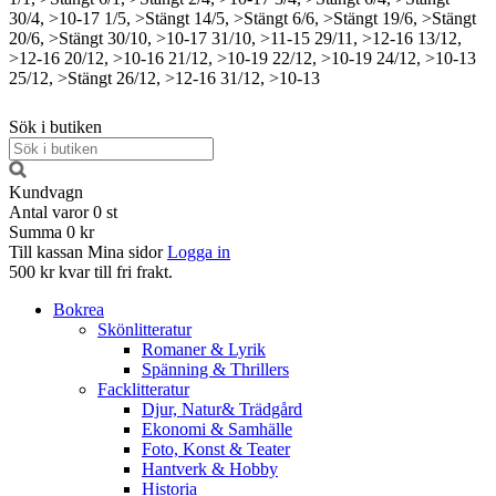
30/4, >10-17
1/5, >Stängt
14/5, >Stängt
6/6, >Stängt
19/6, >Stängt
20/6, >Stängt
30/10, >10-17
31/10, >11-15
29/11, >12-16
13/12,
>12-16
20/12, >10-16
21/12, >10-19
22/12, >10-19
24/12, >10-13
25/12, >Stängt
26/12, >12-16
31/12, >10-13
Sök i butiken
Kundvagn
Antal varor
0
st
Summa
0 kr
Till kassan
Mina sidor
Logga in
500 kr kvar till fri frakt.
Bokrea
Skönlitteratur
Romaner & Lyrik
Spänning & Thrillers
Facklitteratur
Djur, Natur& Trädgård
Ekonomi & Samhälle
Foto, Konst & Teater
Hantverk & Hobby
Historia