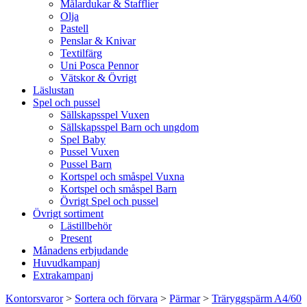
Målardukar & Stafflier
Olja
Pastell
Penslar & Knivar
Textilfärg
Uni Posca Pennor
Vätskor & Övrigt
Läslustan
Spel och pussel
Sällskapsspel Vuxen
Sällskapsspel Barn och ungdom
Spel Baby
Pussel Vuxen
Pussel Barn
Kortspel och småspel Vuxna
Kortspel och småspel Barn
Övrigt Spel och pussel
Övrigt sortiment
Lästillbehör
Present
Månadens erbjudande
Huvudkampanj
Extrakampanj
Kontorsvaror
>
Sortera och förvara
>
Pärmar
>
Träryggspärm A4/60