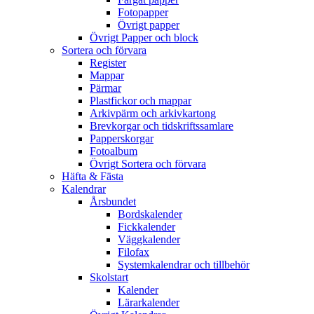
Fotopapper
Övrigt papper
Övrigt Papper och block
Sortera och förvara
Register
Mappar
Pärmar
Plastfickor och mappar
Arkivpärm och arkivkartong
Brevkorgar och tidskriftssamlare
Papperskorgar
Fotoalbum
Övrigt Sortera och förvara
Häfta & Fästa
Kalendrar
Årsbundet
Bordskalender
Fickkalender
Väggkalender
Filofax
Systemkalendrar och tillbehör
Skolstart
Kalender
Lärarkalender