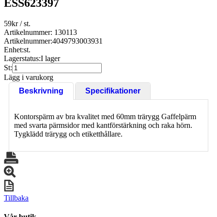
ESS623397
59
kr
/ st.
Artikelnummer: 130113
Artikelnummer:
4049793003931
Enhet:
st.
Lagerstatus:
I lager
St:
Lägg i varukorg
Beskrivning
Specifikationer
Kontorspärm av bra kvalitet med 60mm trärygg Gaffelpärm
med svarta pärmsidor med kantförstärkning och raka hörn.
Tygklädd trärygg och etiketthållare.
Tillbaka
Vår butik