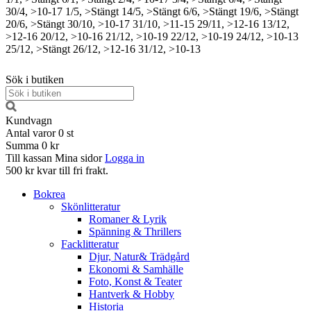
30/4, >10-17
1/5, >Stängt
14/5, >Stängt
6/6, >Stängt
19/6, >Stängt
20/6, >Stängt
30/10, >10-17
31/10, >11-15
29/11, >12-16
13/12,
>12-16
20/12, >10-16
21/12, >10-19
22/12, >10-19
24/12, >10-13
25/12, >Stängt
26/12, >12-16
31/12, >10-13
Sök i butiken
Kundvagn
Antal varor
0
st
Summa
0 kr
Till kassan
Mina sidor
Logga in
500 kr kvar till fri frakt.
Bokrea
Skönlitteratur
Romaner & Lyrik
Spänning & Thrillers
Facklitteratur
Djur, Natur& Trädgård
Ekonomi & Samhälle
Foto, Konst & Teater
Hantverk & Hobby
Historia