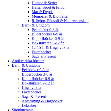
Humor & Serier
Hälsa, Sport & Fritid
Mat & Dryck
Memoarer & Biografier
Religion, Filosofi & Naturvetenskap
Barn- & Ungdom
Pekböcker 0-3 år
Bilderböcker 6-9 år
Kapitelböcker 6-9 år
Bokslukaren 9-12 år
12-15 år & Unga vuxna
Faktaböcker
Saga & Present
Antikvariska böcker
Barn- & Ungdom
Pekböcker 0-3 år
Bilderböcker 3-6 år
Kapitelböcker 6-9 år
Bokslukaren 9-12 år
Unga vuxna
Faktaböcker
Saga & Present
Anteckning & Dagböcker
Leksaker
Skönlitteratur.