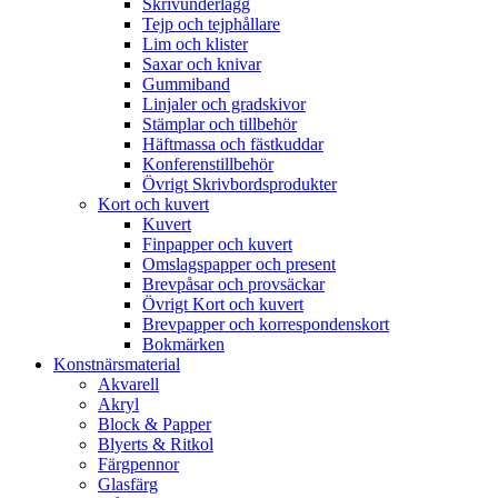
Skrivunderlägg
Tejp och tejphållare
Lim och klister
Saxar och knivar
Gummiband
Linjaler och gradskivor
Stämplar och tillbehör
Häftmassa och fästkuddar
Konferenstillbehör
Övrigt Skrivbordsprodukter
Kort och kuvert
Kuvert
Finpapper och kuvert
Omslagspapper och present
Brevpåsar och provsäckar
Övrigt Kort och kuvert
Brevpapper och korrespondenskort
Bokmärken
Konstnärsmaterial
Akvarell
Akryl
Block & Papper
Blyerts & Ritkol
Färgpennor
Glasfärg