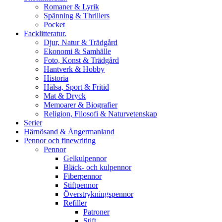
Romaner & Lyrik
Spänning & Thrillers
Pocket
Facklitteratur.
Djur, Natur & Trädgård
Ekonomi & Samhälle
Foto, Konst & Trädgård
Hantverk & Hobby
Historia
Hälsa, Sport & Fritid
Mat & Dryck
Memoarer & Biografier
Religion, Filosofi & Naturvetenskap
Serier
Härnösand & Ångermanland
Pennor och finewriting
Pennor
Gelkulpennor
Bläck- och kulpennor
Fiberpennor
Stiftpennor
Överstrykningspennor
Refiller
Patroner
Stift