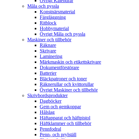
Övrigt Kalendrar
Måla och pyssla
Konstnärsmaterial
Färgläggning
Ritblock
Hobbymaterial
Övrigt Måla och pyssla
Maskiner och tillbehör
Räknare
Skrivare
Laminering
Märkmaskin och etikettskrivare
Dokumentförstörare
Batterier
Bläckpatroner och toner
Räknerullar och kvittorullar
Övrigt Maskiner och tillbehör
Skrivbordsprodukter
Dagböcker
Gem och gemkoppar
Hålslag
Häftapparat och häftpistol
Häftklammer och tillbehör
Pennfodral
Penn- och prylställ