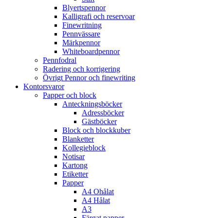
Blyertspennor
Kalligrafi och reservoar
Finewritning
Pennvässare
Märkpennor
Whiteboardpennor
Pennfodral
Radering och korrigering
Övrigt Pennor och finewriting
Kontorsvaror
Papper och block
Anteckningsböcker
Adressböcker
Gästböcker
Block och blockkuber
Blanketter
Kollegieblock
Notisar
Kartong
Etiketter
Papper
A4 Ohålat
A4 Hålat
A3
Färgat papper