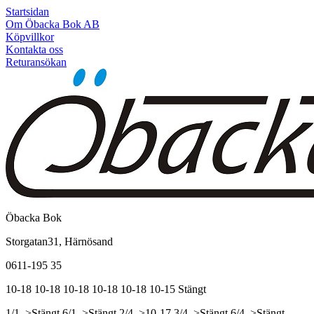
Startsidan
Om Öbacka Bok AB
Köpvillkor
Kontakta oss
Returansökan
Öbacka Bok
Storgatan31, Härnösand
0611-195 35
10-18
10-18
10-18
10-18
10-18
10-15
Stängt
1/1, >Stängt
6/1, >Stängt
2/4, >10-17
3/4, >Stängt
6/4, >Stängt