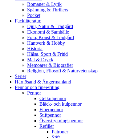
Romaner & Lyrik
Spänning & Thrillers
Pocket
Facklitteratur.
Djur, Natur & Trädgård
Ekonomi & Samhälle
Foto, Konst & Trädgård
Hantverk & Hobby
Historia
Hälsa, Sport & Fritid
Mat & Dryck
Memoarer & Biografier
Religion, Filosofi & Naturvetenskap
Serier
Härnösand & Ångermanland
Pennor och finewriting
Pennor
Gelkulpennor
Bläck- och kulpennor
Fiberpennor
Stiftpennor
Överstrykningspennor
Refiller
Patroner
Stift