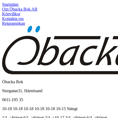
Startsidan
Om Öbacka Bok AB
Köpvillkor
Kontakta oss
Returansökan
Öbacka Bok
Storgatan31, Härnösand
0611-195 35
10-18
10-18
10-18
10-18
10-18
10-15
Stängt
1/1, >Stängt
6/1, >Stängt
2/4, >10-17
3/4, >Stängt
6/4, >Stängt