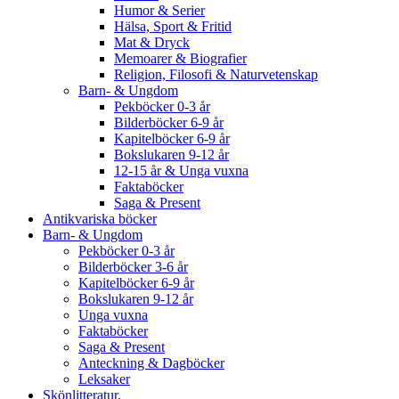
Humor & Serier
Hälsa, Sport & Fritid
Mat & Dryck
Memoarer & Biografier
Religion, Filosofi & Naturvetenskap
Barn- & Ungdom
Pekböcker 0-3 år
Bilderböcker 6-9 år
Kapitelböcker 6-9 år
Bokslukaren 9-12 år
12-15 år & Unga vuxna
Faktaböcker
Saga & Present
Antikvariska böcker
Barn- & Ungdom
Pekböcker 0-3 år
Bilderböcker 3-6 år
Kapitelböcker 6-9 år
Bokslukaren 9-12 år
Unga vuxna
Faktaböcker
Saga & Present
Anteckning & Dagböcker
Leksaker
Skönlitteratur.