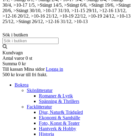
30/4, >10-17
1/5, >Stängt
14/5, >Stängt
6/6, >Stängt
19/6, >Stängt
20/6, >Stängt
30/10, >10-17
31/10, >11-15
29/11, >12-16
13/12,
>12-16
20/12, >10-16
21/12, >10-19
22/12, >10-19
24/12, >10-13
25/12, >Stängt
26/12, >12-16
31/12, >10-13
Sök i butiken
Kundvagn
Antal varor
0
st
Summa
0 kr
Till kassan
Mina sidor
Logga in
500 kr kvar till fri frakt.
Bokrea
Skönlitteratur
Romaner & Lyrik
Spänning & Thrillers
Facklitteratur
Djur, Natur& Trädgård
Ekonomi & Samhälle
Foto, Konst & Teater
Hantverk & Hobby
Historia