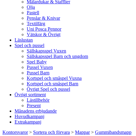
Målardukar & Stafflier
Olja
Pastell
Penslar & Knivar
Textilfärg
Uni Posca Pennor
Vätskor & Övrigt
Läslustan
Spel och pussel
Sällskapsspel Vuxen
Sällskapsspel Barn och ungdom
Spel Baby
Pussel Vuxen
Pussel Barn
Kortspel och småspel Vuxna
Kortspel och småspel Barn
Övrigt Spel och pussel
Övrigt sortiment
Lästillbehör
Present
Månadens erbjudande
Huvudkampanj
Extrakampanj
Kontorsvaror
>
Sortera och förvara
>
Mappar
>
Gummibandsmapp