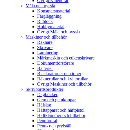
Övrigt Kalendrar
Måla och pyssla
Konstnärsmaterial
Färgläggning
Ritblock
Hobbymaterial
Övrigt Måla och pyssla
Maskiner och tillbehör
Räknare
Skrivare
Laminering
Märkmaskin och etikettskrivare
Dokumentförstörare
Batterier
Bläckpatroner och toner
Räknerullar och kvittorullar
Övrigt Maskiner och tillbehör
Skrivbordsprodukter
Dagböcker
Gem och gemkoppar
Hålslag
Häftapparat och häftpistol
Häftklammer och tillbehör
Pennfodral
Penn- och prylställ