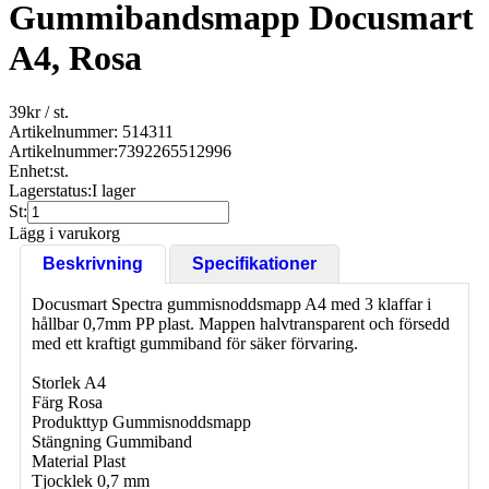
Gummibandsmapp Docusmart
A4, Rosa
39
kr
/ st.
Artikelnummer: 514311
Artikelnummer:
7392265512996
Enhet:
st.
Lagerstatus:
I lager
St:
Lägg i varukorg
Beskrivning
Specifikationer
Docusmart Spectra gummisnoddsmapp A4 med 3 klaffar i
hållbar 0,7mm PP plast. Mappen halvtransparent och försedd
med ett kraftigt gummiband för säker förvaring.
Storlek A4
Färg Rosa
Produkttyp Gummisnoddsmapp
Stängning Gummiband
Material Plast
Tjocklek 0,7 mm