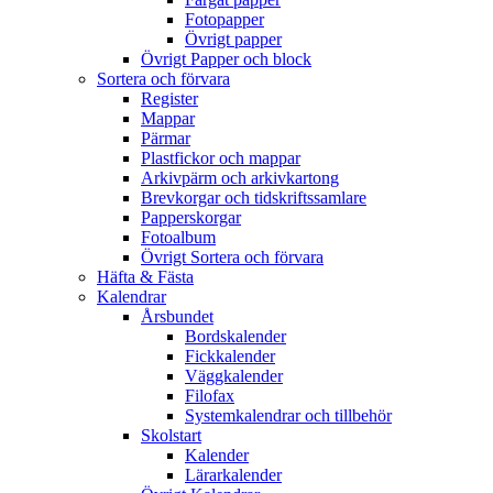
Fotopapper
Övrigt papper
Övrigt Papper och block
Sortera och förvara
Register
Mappar
Pärmar
Plastfickor och mappar
Arkivpärm och arkivkartong
Brevkorgar och tidskriftssamlare
Papperskorgar
Fotoalbum
Övrigt Sortera och förvara
Häfta & Fästa
Kalendrar
Årsbundet
Bordskalender
Fickkalender
Väggkalender
Filofax
Systemkalendrar och tillbehör
Skolstart
Kalender
Lärarkalender