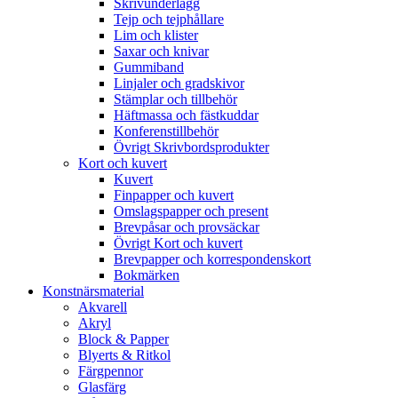
Skrivunderlägg
Tejp och tejphållare
Lim och klister
Saxar och knivar
Gummiband
Linjaler och gradskivor
Stämplar och tillbehör
Häftmassa och fästkuddar
Konferenstillbehör
Övrigt Skrivbordsprodukter
Kort och kuvert
Kuvert
Finpapper och kuvert
Omslagspapper och present
Brevpåsar och provsäckar
Övrigt Kort och kuvert
Brevpapper och korrespondenskort
Bokmärken
Konstnärsmaterial
Akvarell
Akryl
Block & Papper
Blyerts & Ritkol
Färgpennor
Glasfärg