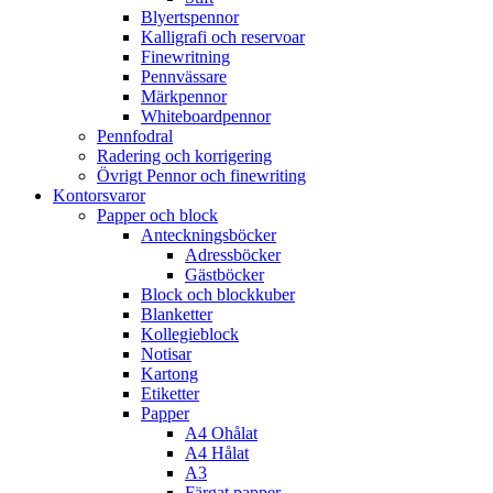
Blyertspennor
Kalligrafi och reservoar
Finewritning
Pennvässare
Märkpennor
Whiteboardpennor
Pennfodral
Radering och korrigering
Övrigt Pennor och finewriting
Kontorsvaror
Papper och block
Anteckningsböcker
Adressböcker
Gästböcker
Block och blockkuber
Blanketter
Kollegieblock
Notisar
Kartong
Etiketter
Papper
A4 Ohålat
A4 Hålat
A3
Färgat papper