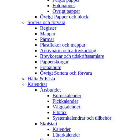
Fotopapper
Övrigt papper
Övrigt Papper och block
Sortera och förvara
Register
Mappar
Pärmar
Plastfickor och mappar
Arkivpärm och arkivkartong
Brevkorgar och tidskriftssamlare
Papperskorgar
Fotoalbum
Övrigt Sortera och förvara
Häfta & Fästa
Kalendrar
Årsbundet
Bordskalender
Fickkalender
Väggkalender
Filofax
Systemkalendrar och tillbehör
Skolstart
Kalender
Lärarkalender