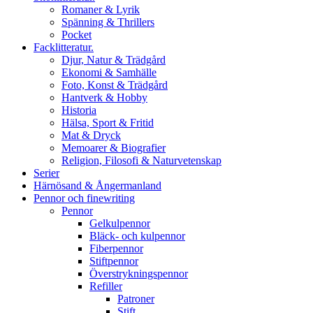
Romaner & Lyrik
Spänning & Thrillers
Pocket
Facklitteratur.
Djur, Natur & Trädgård
Ekonomi & Samhälle
Foto, Konst & Trädgård
Hantverk & Hobby
Historia
Hälsa, Sport & Fritid
Mat & Dryck
Memoarer & Biografier
Religion, Filosofi & Naturvetenskap
Serier
Härnösand & Ångermanland
Pennor och finewriting
Pennor
Gelkulpennor
Bläck- och kulpennor
Fiberpennor
Stiftpennor
Överstrykningspennor
Refiller
Patroner
Stift