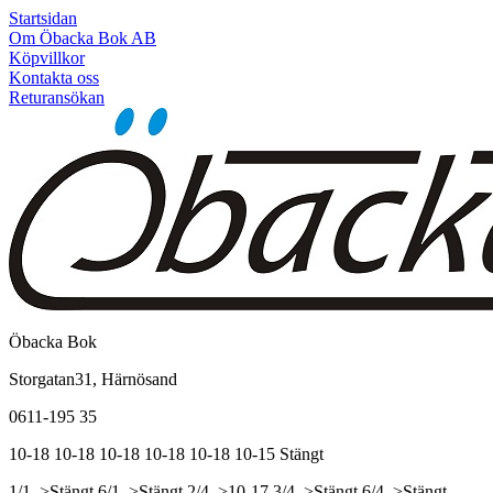
Startsidan
Om Öbacka Bok AB
Köpvillkor
Kontakta oss
Returansökan
Öbacka Bok
Storgatan31, Härnösand
0611-195 35
10-18
10-18
10-18
10-18
10-18
10-15
Stängt
1/1, >Stängt
6/1, >Stängt
2/4, >10-17
3/4, >Stängt
6/4, >Stängt