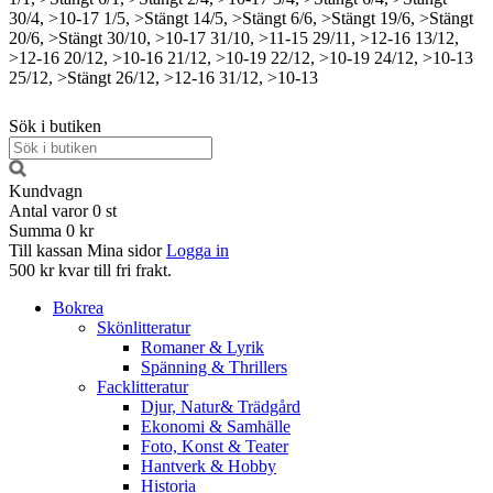
30/4, >10-17
1/5, >Stängt
14/5, >Stängt
6/6, >Stängt
19/6, >Stängt
20/6, >Stängt
30/10, >10-17
31/10, >11-15
29/11, >12-16
13/12,
>12-16
20/12, >10-16
21/12, >10-19
22/12, >10-19
24/12, >10-13
25/12, >Stängt
26/12, >12-16
31/12, >10-13
Sök i butiken
Kundvagn
Antal varor
0
st
Summa
0 kr
Till kassan
Mina sidor
Logga in
500 kr kvar till fri frakt.
Bokrea
Skönlitteratur
Romaner & Lyrik
Spänning & Thrillers
Facklitteratur
Djur, Natur& Trädgård
Ekonomi & Samhälle
Foto, Konst & Teater
Hantverk & Hobby
Historia