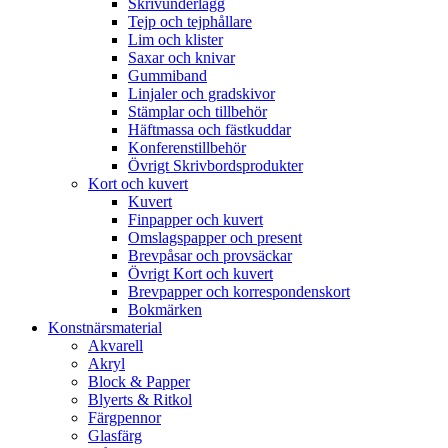
Skrivunderlägg
Tejp och tejphållare
Lim och klister
Saxar och knivar
Gummiband
Linjaler och gradskivor
Stämplar och tillbehör
Häftmassa och fästkuddar
Konferenstillbehör
Övrigt Skrivbordsprodukter
Kort och kuvert
Kuvert
Finpapper och kuvert
Omslagspapper och present
Brevpåsar och provsäckar
Övrigt Kort och kuvert
Brevpapper och korrespondenskort
Bokmärken
Konstnärsmaterial
Akvarell
Akryl
Block & Papper
Blyerts & Ritkol
Färgpennor
Glasfärg