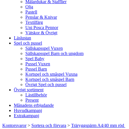
Målardukar & Stafflier
Olja
Pastell
Penslar & Knivar
Textilfärg
Uni Posca Pennor
Vätskor & Övrigt
Läslustan
Spel och pussel
Sällskapsspel Vuxen
Sällskapsspel Barn och ungdom
Spel Baby
Pussel Vuxen
Pussel Barn
Kortspel och småspel Vuxna
Kortspel och småspel Barn
Övrigt Spel och pussel
Övrigt sortiment
Lästillbehör
Present
Månadens erbjudande
Huvudkampanj
Extrakampanj
Kontorsvaror
>
Sortera och förvara
>
Träryggspärm A4/40 mm röd