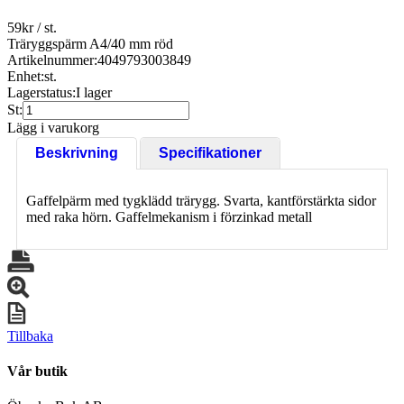
59
kr
/ st.
Träryggspärm A4/40 mm röd
Artikelnummer:
4049793003849
Enhet:
st.
Lagerstatus:
I lager
St:
Lägg i varukorg
Beskrivning
Specifikationer
Gaffelpärm med tygklädd trärygg. Svarta, kantförstärkta sidor
med raka hörn. Gaffelmekanism i förzinkad metall
Tillbaka
Vår butik