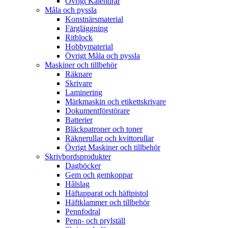
Övrigt Kalendrar
Måla och pyssla
Konstnärsmaterial
Färgläggning
Ritblock
Hobbymaterial
Övrigt Måla och pyssla
Maskiner och tillbehör
Räknare
Skrivare
Laminering
Märkmaskin och etikettskrivare
Dokumentförstörare
Batterier
Bläckpatroner och toner
Räknerullar och kvittorullar
Övrigt Maskiner och tillbehör
Skrivbordsprodukter
Dagböcker
Gem och gemkoppar
Hålslag
Häftapparat och häftpistol
Häftklammer och tillbehör
Pennfodral
Penn- och prylställ