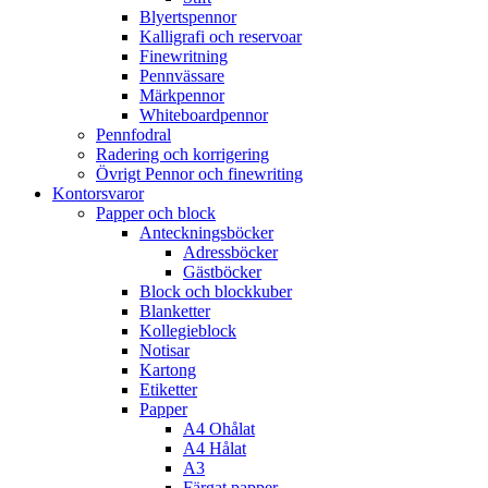
Blyertspennor
Kalligrafi och reservoar
Finewritning
Pennvässare
Märkpennor
Whiteboardpennor
Pennfodral
Radering och korrigering
Övrigt Pennor och finewriting
Kontorsvaror
Papper och block
Anteckningsböcker
Adressböcker
Gästböcker
Block och blockkuber
Blanketter
Kollegieblock
Notisar
Kartong
Etiketter
Papper
A4 Ohålat
A4 Hålat
A3
Färgat papper