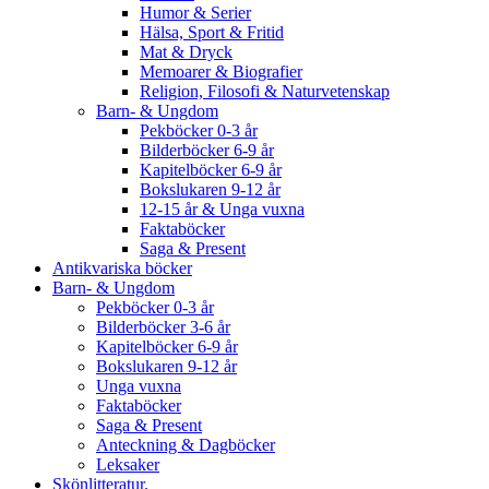
Humor & Serier
Hälsa, Sport & Fritid
Mat & Dryck
Memoarer & Biografier
Religion, Filosofi & Naturvetenskap
Barn- & Ungdom
Pekböcker 0-3 år
Bilderböcker 6-9 år
Kapitelböcker 6-9 år
Bokslukaren 9-12 år
12-15 år & Unga vuxna
Faktaböcker
Saga & Present
Antikvariska böcker
Barn- & Ungdom
Pekböcker 0-3 år
Bilderböcker 3-6 år
Kapitelböcker 6-9 år
Bokslukaren 9-12 år
Unga vuxna
Faktaböcker
Saga & Present
Anteckning & Dagböcker
Leksaker
Skönlitteratur.