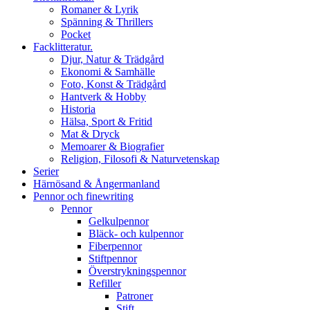
Romaner & Lyrik
Spänning & Thrillers
Pocket
Facklitteratur.
Djur, Natur & Trädgård
Ekonomi & Samhälle
Foto, Konst & Trädgård
Hantverk & Hobby
Historia
Hälsa, Sport & Fritid
Mat & Dryck
Memoarer & Biografier
Religion, Filosofi & Naturvetenskap
Serier
Härnösand & Ångermanland
Pennor och finewriting
Pennor
Gelkulpennor
Bläck- och kulpennor
Fiberpennor
Stiftpennor
Överstrykningspennor
Refiller
Patroner
Stift