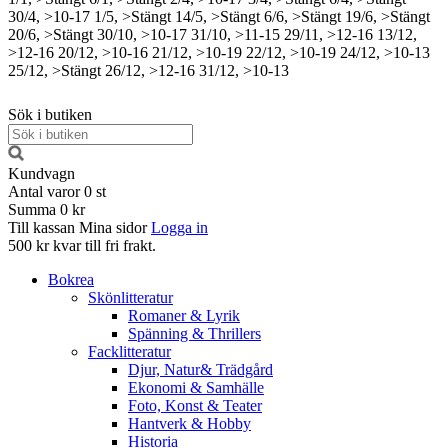
30/4, >10-17
1/5, >Stängt
14/5, >Stängt
6/6, >Stängt
19/6, >Stängt
20/6, >Stängt
30/10, >10-17
31/10, >11-15
29/11, >12-16
13/12,
>12-16
20/12, >10-16
21/12, >10-19
22/12, >10-19
24/12, >10-13
25/12, >Stängt
26/12, >12-16
31/12, >10-13
Sök i butiken
Kundvagn
Antal varor
0
st
Summa
0 kr
Till kassan
Mina sidor
Logga in
500 kr kvar till fri frakt.
Bokrea
Skönlitteratur
Romaner & Lyrik
Spänning & Thrillers
Facklitteratur
Djur, Natur& Trädgård
Ekonomi & Samhälle
Foto, Konst & Teater
Hantverk & Hobby
Historia