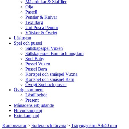
Målardukar & Stafflier
Olja
Pastell
Penslar & Knivar
Textilfärg
Uni Posca Pennor
Vätskor & Övrigt
Läslustan
Spel och pussel
Sällskapsspel Vuxen
Sällskapsspel Barn och ungdom
Spel Baby
Pussel Vuxen
Pussel Barn
Kortspel och småspel Vuxna
Kortspel och småspel Barn
Övrigt Spel och pussel
Övrigt sortiment
Lästillbehör
Present
Månadens erbjudande
Huvudkampanj
Extrakampanj
Kontorsvaror
>
Sortera och förvara
>
Träryggspärm A4/40 mm