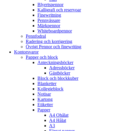
Blyertspennor
Kalligrafi och reservoar
Finewritning
Pennvässare
Märkpennor
Whiteboardpennor
Pennfodral
Radering och korrigering
Övrigt Pennor och finewriting
Kontorsvaror
Papper och block
Anteckningsböcker
Adressböcker
Gästböcker
Block och blockkuber
Blanketter
Kollegieblock
Notisar
Kartong
Etiketter
Papper
A4 Ohålat
A4 Hålat
A3
Färgat papper