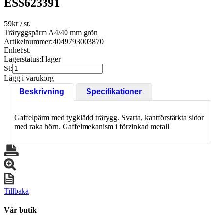
ESS623391
59
kr
/ st.
Träryggspärm A4/40 mm grön
Artikelnummer:
4049793003870
Enhet:
st.
Lagerstatus:
I lager
St:
Lägg i varukorg
Beskrivning
Specifikationer
Gaffelpärm med tygklädd trärygg. Svarta, kantförstärkta sidor
med raka hörn. Gaffelmekanism i förzinkad metall
Tillbaka
Vår butik