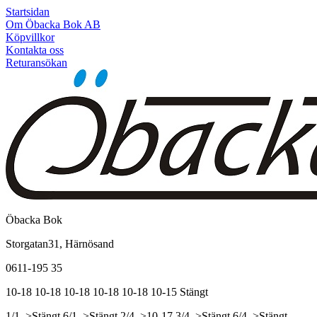
Startsidan
Om Öbacka Bok AB
Köpvillkor
Kontakta oss
Returansökan
Öbacka Bok
Storgatan31, Härnösand
0611-195 35
10-18
10-18
10-18
10-18
10-18
10-15
Stängt
1/1, >Stängt
6/1, >Stängt
2/4, >10-17
3/4, >Stängt
6/4, >Stängt