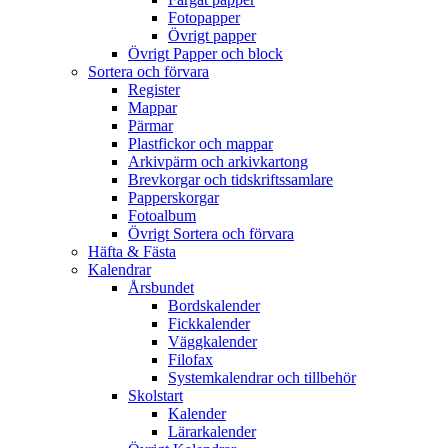
Fotopapper
Övrigt papper
Övrigt Papper och block
Sortera och förvara
Register
Mappar
Pärmar
Plastfickor och mappar
Arkivpärm och arkivkartong
Brevkorgar och tidskriftssamlare
Papperskorgar
Fotoalbum
Övrigt Sortera och förvara
Häfta & Fästa
Kalendrar
Årsbundet
Bordskalender
Fickkalender
Väggkalender
Filofax
Systemkalendrar och tillbehör
Skolstart
Kalender
Lärarkalender