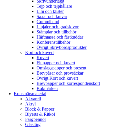
Skrivunderlägg
Tejp och tejphållare
Lim och klister
Saxar och knivar
Gummiband
Linjaler och gradskivor
Stämplar och tillbehör
Häftmassa och fästkuddar
Konferenstillbehör
Övrigt Skrivbordsprodukter
Kort och kuvert
Kuvert
Finpapper och kuvert
Omslagspapper och present
Brevpåsar och provsäckar
Övrigt Kort och kuvert
Brevpapper och korrespondenskort
Bokmärken
Konstnärsmaterial
Akvarell
Akryl
Block & Papper
Blyerts & Ritkol
Färgpennor
Glasfärg