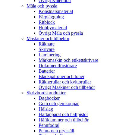
Övrigt Kalendrar
Måla och pyssla
Konstnärsmaterial
Färgläggning
Ritblock
Hobbymaterial
Övrigt Måla och pyssla
Maskiner och tillbehör
Räknare
Skrivare
Laminering
Märkmaskin och etikettskrivare
Dokumentförstörare
Batterier
Bläckpatroner och toner
Räknerullar och kvittorullar
Övrigt Maskiner och tillbehör
Skrivbordsprodukter
Dagböcker
Gem och gemkoppar
Hålslag
Häftapparat och häftpistol
Häftklammer och tillbehör
Pennfodral
Penn- och prylställ