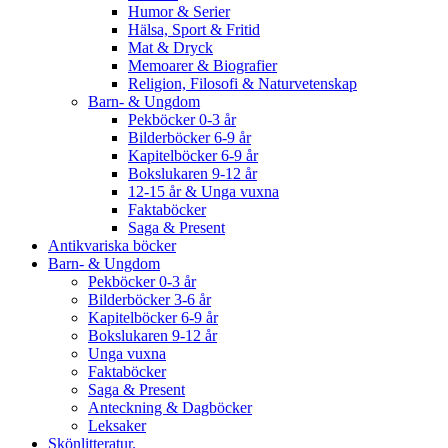
Humor & Serier
Hälsa, Sport & Fritid
Mat & Dryck
Memoarer & Biografier
Religion, Filosofi & Naturvetenskap
Barn- & Ungdom
Pekböcker 0-3 år
Bilderböcker 6-9 år
Kapitelböcker 6-9 år
Bokslukaren 9-12 år
12-15 år & Unga vuxna
Faktaböcker
Saga & Present
Antikvariska böcker
Barn- & Ungdom
Pekböcker 0-3 år
Bilderböcker 3-6 år
Kapitelböcker 6-9 år
Bokslukaren 9-12 år
Unga vuxna
Faktaböcker
Saga & Present
Anteckning & Dagböcker
Leksaker
Skönlitteratur.