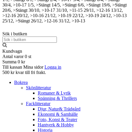
30/4, >10-17
1/5, >Stängt
14/5, >Stängt
6/6, >Stängt
19/6, >Stängt
20/6, >Stängt
30/10, >10-17
31/10, >11-15
29/11, >12-16
13/12,
>12-16
20/12, >10-16
21/12, >10-19
22/12, >10-19
24/12, >10-13
25/12, >Stängt
26/12, >12-16
31/12, >10-13
Sök i butiken
Kundvagn
Antal varor
0
st
Summa
0 kr
Till kassan
Mina sidor
Logga in
500 kr kvar till fri frakt.
Bokrea
Skönlitteratur
Romaner & Lyrik
Spänning & Thrillers
Facklitteratur
Djur, Natur& Trädgård
Ekonomi & Samhälle
Foto, Konst & Teater
Hantverk & Hobby
Historia