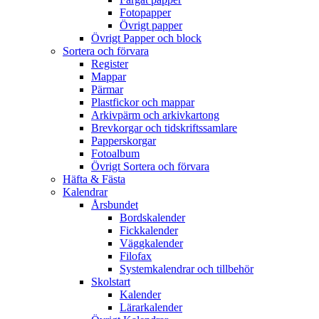
Fotopapper
Övrigt papper
Övrigt Papper och block
Sortera och förvara
Register
Mappar
Pärmar
Plastfickor och mappar
Arkivpärm och arkivkartong
Brevkorgar och tidskriftssamlare
Papperskorgar
Fotoalbum
Övrigt Sortera och förvara
Häfta & Fästa
Kalendrar
Årsbundet
Bordskalender
Fickkalender
Väggkalender
Filofax
Systemkalendrar och tillbehör
Skolstart
Kalender
Lärarkalender