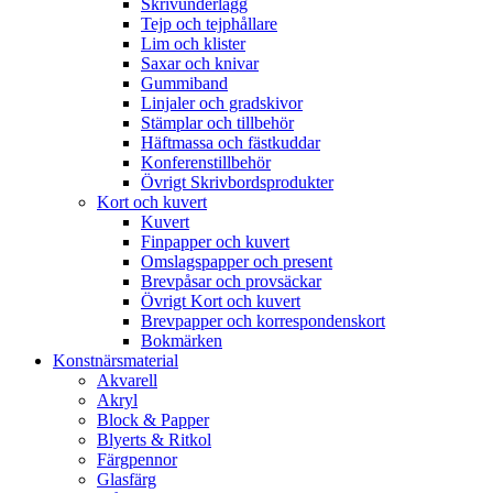
Skrivunderlägg
Tejp och tejphållare
Lim och klister
Saxar och knivar
Gummiband
Linjaler och gradskivor
Stämplar och tillbehör
Häftmassa och fästkuddar
Konferenstillbehör
Övrigt Skrivbordsprodukter
Kort och kuvert
Kuvert
Finpapper och kuvert
Omslagspapper och present
Brevpåsar och provsäckar
Övrigt Kort och kuvert
Brevpapper och korrespondenskort
Bokmärken
Konstnärsmaterial
Akvarell
Akryl
Block & Papper
Blyerts & Ritkol
Färgpennor
Glasfärg