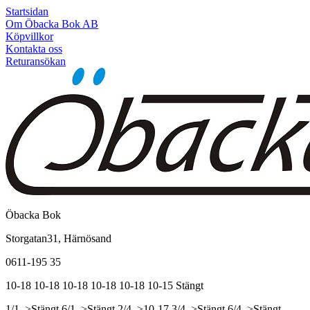
Startsidan
Om Öbacka Bok AB
Köpvillkor
Kontakta oss
Returansökan
Öbacka Bok
Storgatan31, Härnösand
0611-195 35
10-18
10-18
10-18
10-18
10-18
10-15
Stängt
1/1, >Stängt
6/1, >Stängt
2/4, >10-17
3/4, >Stängt
6/4, >Stängt