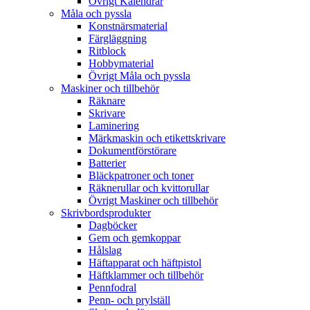
Övrigt Kalendrar
Måla och pyssla
Konstnärsmaterial
Färgläggning
Ritblock
Hobbymaterial
Övrigt Måla och pyssla
Maskiner och tillbehör
Räknare
Skrivare
Laminering
Märkmaskin och etikettskrivare
Dokumentförstörare
Batterier
Bläckpatroner och toner
Räknerullar och kvittorullar
Övrigt Maskiner och tillbehör
Skrivbordsprodukter
Dagböcker
Gem och gemkoppar
Hålslag
Häftapparat och häftpistol
Häftklammer och tillbehör
Pennfodral
Penn- och prylställ