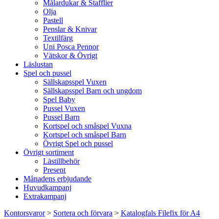
Målardukar & Stafflier
Olja
Pastell
Penslar & Knivar
Textilfärg
Uni Posca Pennor
Vätskor & Övrigt
Läslustan
Spel och pussel
Sällskapsspel Vuxen
Sällskapsspel Barn och ungdom
Spel Baby
Pussel Vuxen
Pussel Barn
Kortspel och småspel Vuxna
Kortspel och småspel Barn
Övrigt Spel och pussel
Övrigt sortiment
Lästillbehör
Present
Månadens erbjudande
Huvudkampanj
Extrakampanj
Kontorsvaror
>
Sortera och förvara
>
Katalogfals Filefix för A4