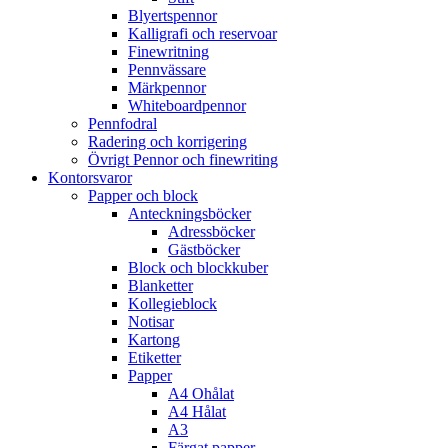
Blyertspennor
Kalligrafi och reservoar
Finewritning
Pennvässare
Märkpennor
Whiteboardpennor
Pennfodral
Radering och korrigering
Övrigt Pennor och finewriting
Kontorsvaror
Papper och block
Anteckningsböcker
Adressböcker
Gästböcker
Block och blockkuber
Blanketter
Kollegieblock
Notisar
Kartong
Etiketter
Papper
A4 Ohålat
A4 Hålat
A3
Färgat papper