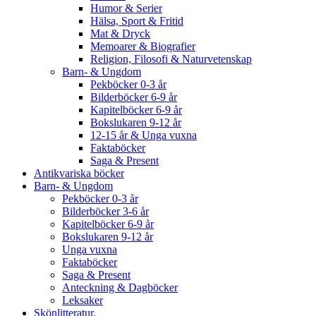
Humor & Serier
Hälsa, Sport & Fritid
Mat & Dryck
Memoarer & Biografier
Religion, Filosofi & Naturvetenskap
Barn- & Ungdom
Pekböcker 0-3 år
Bilderböcker 6-9 år
Kapitelböcker 6-9 år
Bokslukaren 9-12 år
12-15 år & Unga vuxna
Faktaböcker
Saga & Present
Antikvariska böcker
Barn- & Ungdom
Pekböcker 0-3 år
Bilderböcker 3-6 år
Kapitelböcker 6-9 år
Bokslukaren 9-12 år
Unga vuxna
Faktaböcker
Saga & Present
Anteckning & Dagböcker
Leksaker
Skönlitteratur.