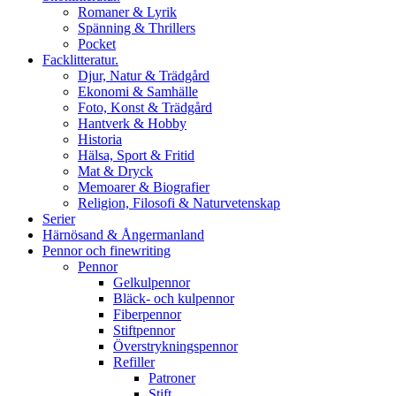
Romaner & Lyrik
Spänning & Thrillers
Pocket
Facklitteratur.
Djur, Natur & Trädgård
Ekonomi & Samhälle
Foto, Konst & Trädgård
Hantverk & Hobby
Historia
Hälsa, Sport & Fritid
Mat & Dryck
Memoarer & Biografier
Religion, Filosofi & Naturvetenskap
Serier
Härnösand & Ångermanland
Pennor och finewriting
Pennor
Gelkulpennor
Bläck- och kulpennor
Fiberpennor
Stiftpennor
Överstrykningspennor
Refiller
Patroner
Stift