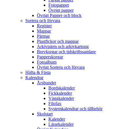
Fotopapper
Övrigt papper
Övrigt Papper och block
Sortera och förvara
Register
Mappar
Pärmar
Plastfickor och mappar
Arkivpärm och arkivkartong
Brevkorgar och tidskriftssamlare
Papperskorgar
Fotoalbum
Övrigt Sortera och förvara
Häfta & Fästa
Kalendrar
Årsbundet
Bordskalender
Fickkalender
Väggkalender
Filofax
Systemkalendrar och tillbehör
Skolstart
Kalender
Lärarkalender