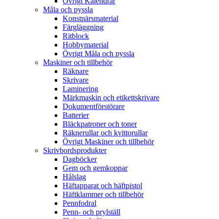
Övrigt Kalendrar
Måla och pyssla
Konstnärsmaterial
Färgläggning
Ritblock
Hobbymaterial
Övrigt Måla och pyssla
Maskiner och tillbehör
Räknare
Skrivare
Laminering
Märkmaskin och etikettskrivare
Dokumentförstörare
Batterier
Bläckpatroner och toner
Räknerullar och kvittorullar
Övrigt Maskiner och tillbehör
Skrivbordsprodukter
Dagböcker
Gem och gemkoppar
Hålslag
Häftapparat och häftpistol
Häftklammer och tillbehör
Pennfodral
Penn- och prylställ