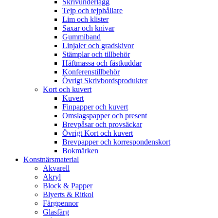
Skrivunderlägg
Tejp och tejphållare
Lim och klister
Saxar och knivar
Gummiband
Linjaler och gradskivor
Stämplar och tillbehör
Häftmassa och fästkuddar
Konferenstillbehör
Övrigt Skrivbordsprodukter
Kort och kuvert
Kuvert
Finpapper och kuvert
Omslagspapper och present
Brevpåsar och provsäckar
Övrigt Kort och kuvert
Brevpapper och korrespondenskort
Bokmärken
Konstnärsmaterial
Akvarell
Akryl
Block & Papper
Blyerts & Ritkol
Färgpennor
Glasfärg