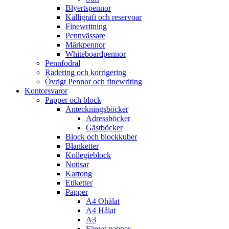
Blyertspennor
Kalligrafi och reservoar
Finewritning
Pennvässare
Märkpennor
Whiteboardpennor
Pennfodral
Radering och korrigering
Övrigt Pennor och finewriting
Kontorsvaror
Papper och block
Anteckningsböcker
Adressböcker
Gästböcker
Block och blockkuber
Blanketter
Kollegieblock
Notisar
Kartong
Etiketter
Papper
A4 Ohålat
A4 Hålat
A3
Färgat papper