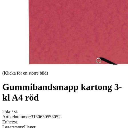
(Klicka för en större bild)
Gummibandsmapp kartong 3-
kl A4 röd
25
kr
/ st.
Artikelnummer:
3130630553052
Enhet:
st.
Lagerstatus:
I lager