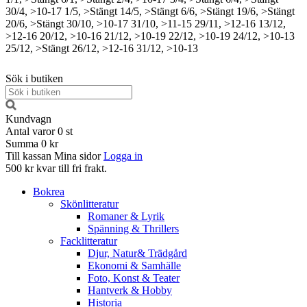
30/4, >10-17
1/5, >Stängt
14/5, >Stängt
6/6, >Stängt
19/6, >Stängt
20/6, >Stängt
30/10, >10-17
31/10, >11-15
29/11, >12-16
13/12,
>12-16
20/12, >10-16
21/12, >10-19
22/12, >10-19
24/12, >10-13
25/12, >Stängt
26/12, >12-16
31/12, >10-13
Sök i butiken
Kundvagn
Antal varor
0
st
Summa
0 kr
Till kassan
Mina sidor
Logga in
500 kr kvar till fri frakt.
Bokrea
Skönlitteratur
Romaner & Lyrik
Spänning & Thrillers
Facklitteratur
Djur, Natur& Trädgård
Ekonomi & Samhälle
Foto, Konst & Teater
Hantverk & Hobby
Historia