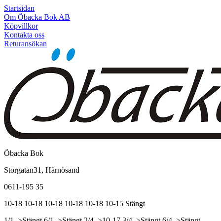
Startsidan
Om Öbacka Bok AB
Köpvillkor
Kontakta oss
Returansökan
Öbacka Bok
Storgatan31, Härnösand
0611-195 35
10-18
10-18
10-18
10-18
10-18
10-15
Stängt
1/1, >Stängt
6/1, >Stängt
2/4, >10-17
3/4, >Stängt
6/4, >Stängt