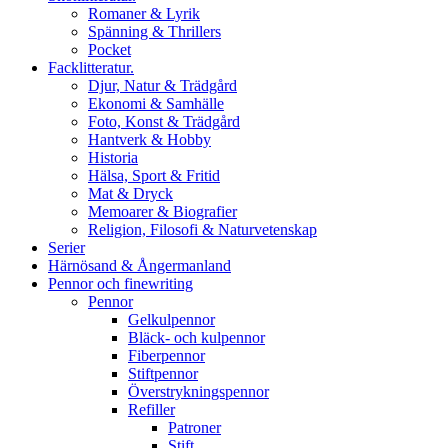
Romaner & Lyrik
Spänning & Thrillers
Pocket
Facklitteratur.
Djur, Natur & Trädgård
Ekonomi & Samhälle
Foto, Konst & Trädgård
Hantverk & Hobby
Historia
Hälsa, Sport & Fritid
Mat & Dryck
Memoarer & Biografier
Religion, Filosofi & Naturvetenskap
Serier
Härnösand & Ångermanland
Pennor och finewriting
Pennor
Gelkulpennor
Bläck- och kulpennor
Fiberpennor
Stiftpennor
Överstrykningspennor
Refiller
Patroner
Stift