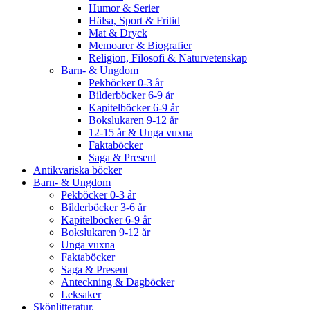
Humor & Serier
Hälsa, Sport & Fritid
Mat & Dryck
Memoarer & Biografier
Religion, Filosofi & Naturvetenskap
Barn- & Ungdom
Pekböcker 0-3 år
Bilderböcker 6-9 år
Kapitelböcker 6-9 år
Bokslukaren 9-12 år
12-15 år & Unga vuxna
Faktaböcker
Saga & Present
Antikvariska böcker
Barn- & Ungdom
Pekböcker 0-3 år
Bilderböcker 3-6 år
Kapitelböcker 6-9 år
Bokslukaren 9-12 år
Unga vuxna
Faktaböcker
Saga & Present
Anteckning & Dagböcker
Leksaker
Skönlitteratur.