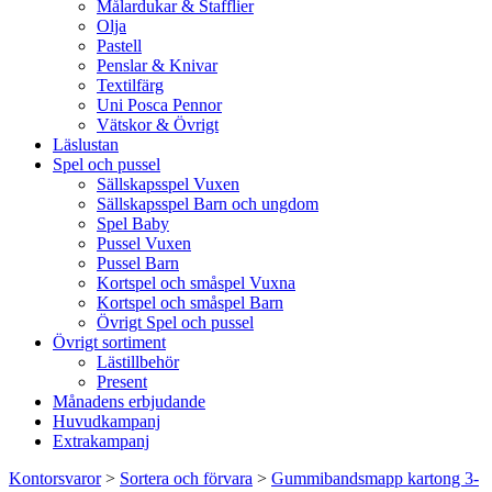
Målardukar & Stafflier
Olja
Pastell
Penslar & Knivar
Textilfärg
Uni Posca Pennor
Vätskor & Övrigt
Läslustan
Spel och pussel
Sällskapsspel Vuxen
Sällskapsspel Barn och ungdom
Spel Baby
Pussel Vuxen
Pussel Barn
Kortspel och småspel Vuxna
Kortspel och småspel Barn
Övrigt Spel och pussel
Övrigt sortiment
Lästillbehör
Present
Månadens erbjudande
Huvudkampanj
Extrakampanj
Kontorsvaror
>
Sortera och förvara
>
Gummibandsmapp kartong 3-