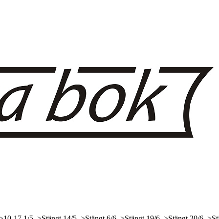
 >10-17
1/5, >Stängt
14/5, >Stängt
6/6, >Stängt
19/6, >Stängt
20/6, >St