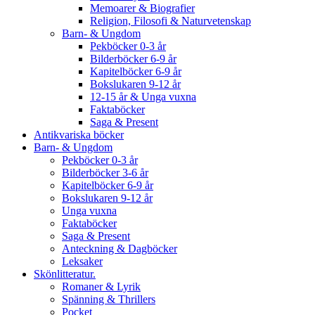
Memoarer & Biografier
Religion, Filosofi & Naturvetenskap
Barn- & Ungdom
Pekböcker 0-3 år
Bilderböcker 6-9 år
Kapitelböcker 6-9 år
Bokslukaren 9-12 år
12-15 år & Unga vuxna
Faktaböcker
Saga & Present
Antikvariska böcker
Barn- & Ungdom
Pekböcker 0-3 år
Bilderböcker 3-6 år
Kapitelböcker 6-9 år
Bokslukaren 9-12 år
Unga vuxna
Faktaböcker
Saga & Present
Anteckning & Dagböcker
Leksaker
Skönlitteratur.
Romaner & Lyrik
Spänning & Thrillers
Pocket