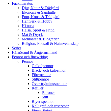
Facklitteratur.
Djur, Natur & Trädgård
Ekonomi & Samhälle
Foto, Konst & Trädgård
Hantverk & Hobby
Historia
Hälsa, Sport & Fritid
Mat & Dryck
Memoarer & Biografier
Religion, Filosofi & Naturvetenskap
Serier
Härnösand & Ångermanland
Pennor och finewriting
Pennor
Gelkulpennor
Bläck- och kulpennor
Fiberpennor
Stiftpennor
Överstrykningspennor
Refiller
Patroner
Stift
Blyertspennor
Kalligrafi och reservoar
Finewritning