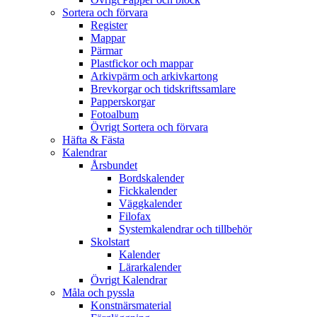
Sortera och förvara
Register
Mappar
Pärmar
Plastfickor och mappar
Arkivpärm och arkivkartong
Brevkorgar och tidskriftssamlare
Papperskorgar
Fotoalbum
Övrigt Sortera och förvara
Häfta & Fästa
Kalendrar
Årsbundet
Bordskalender
Fickkalender
Väggkalender
Filofax
Systemkalendrar och tillbehör
Skolstart
Kalender
Lärarkalender
Övrigt Kalendrar
Måla och pyssla
Konstnärsmaterial