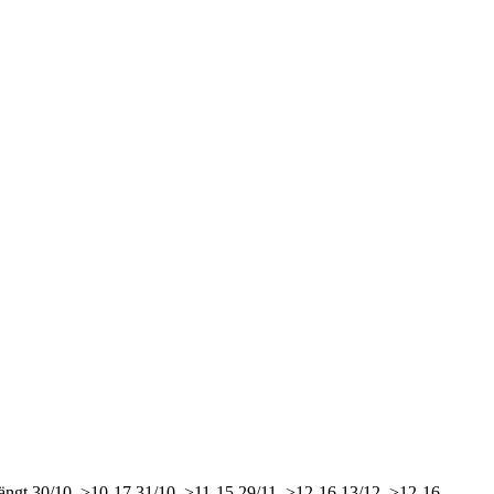
ängt
30/10, >10-17
31/10, >11-15
29/11, >12-16
13/12, >12-16