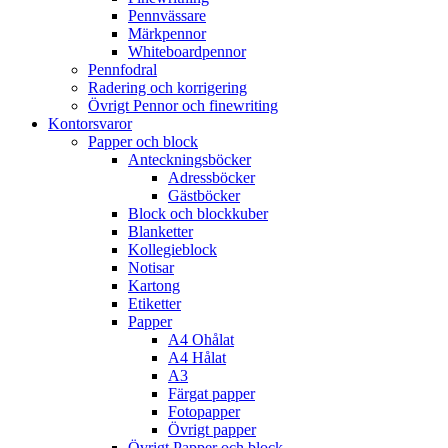
Pennvässare
Märkpennor
Whiteboardpennor
Pennfodral
Radering och korrigering
Övrigt Pennor och finewriting
Kontorsvaror
Papper och block
Anteckningsböcker
Adressböcker
Gästböcker
Block och blockkuber
Blanketter
Kollegieblock
Notisar
Kartong
Etiketter
Papper
A4 Ohålat
A4 Hålat
A3
Färgat papper
Fotopapper
Övrigt papper
Övrigt Papper och block