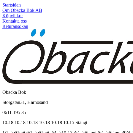
Startsidan
Om Öbacka Bok AB
Köpvillkor
Kontakta oss
Returansökan
Öbacka Bok
Storgatan31, Härnösand
0611-195 35
10-18
10-18
10-18
10-18
10-18
10-15
Stängt
1/1, >Stängt
6/1, >Stängt
2/4, >10-17
3/4, >Stängt
6/4, >Stängt
30/4,