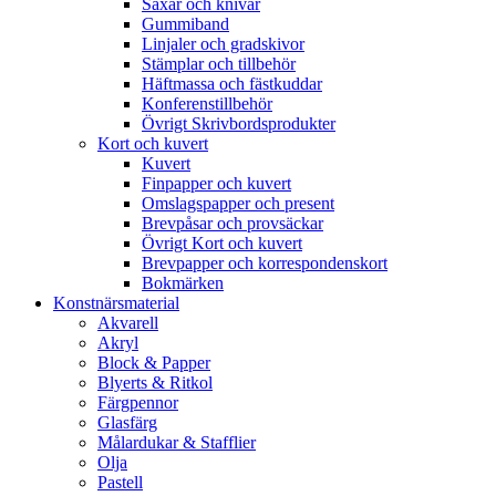
Saxar och knivar
Gummiband
Linjaler och gradskivor
Stämplar och tillbehör
Häftmassa och fästkuddar
Konferenstillbehör
Övrigt Skrivbordsprodukter
Kort och kuvert
Kuvert
Finpapper och kuvert
Omslagspapper och present
Brevpåsar och provsäckar
Övrigt Kort och kuvert
Brevpapper och korrespondenskort
Bokmärken
Konstnärsmaterial
Akvarell
Akryl
Block & Papper
Blyerts & Ritkol
Färgpennor
Glasfärg
Målardukar & Stafflier
Olja
Pastell