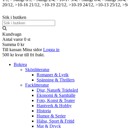
20/12, >10-16
21/12, >10-19
22/12, >10-19
24/12, >10-13
25/12, >S
Sök i butiken
Kundvagn
Antal varor
0
st
Summa
0 kr
Till kassan
Mina sidor
Logga in
500 kr kvar till fri frakt.
Bokrea
Skönlitteratur
Romaner & Lyrik
Spänning & Thrillers
Facklitteratur
Djur, Natur& Trädgård
Ekonomi & Samhälle
Foto, Konst & Teater
Hantverk & Hobby
Historia
Humor & Serier
Hälsa, Sport & Fritid
Mat & Dryck