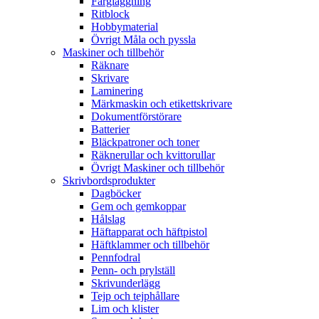
Färgläggning
Ritblock
Hobbymaterial
Övrigt Måla och pyssla
Maskiner och tillbehör
Räknare
Skrivare
Laminering
Märkmaskin och etikettskrivare
Dokumentförstörare
Batterier
Bläckpatroner och toner
Räknerullar och kvittorullar
Övrigt Maskiner och tillbehör
Skrivbordsprodukter
Dagböcker
Gem och gemkoppar
Hålslag
Häftapparat och häftpistol
Häftklammer och tillbehör
Pennfodral
Penn- och prylställ
Skrivunderlägg
Tejp och tejphållare
Lim och klister