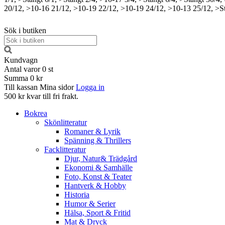
20/12, >10-16
21/12, >10-19
22/12, >10-19
24/12, >10-13
25/12, >S
Sök i butiken
Kundvagn
Antal varor
0
st
Summa
0 kr
Till kassan
Mina sidor
Logga in
500 kr kvar till fri frakt.
Bokrea
Skönlitteratur
Romaner & Lyrik
Spänning & Thrillers
Facklitteratur
Djur, Natur& Trädgård
Ekonomi & Samhälle
Foto, Konst & Teater
Hantverk & Hobby
Historia
Humor & Serier
Hälsa, Sport & Fritid
Mat & Dryck