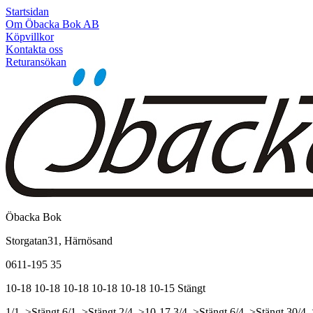
Startsidan
Om Öbacka Bok AB
Köpvillkor
Kontakta oss
Returansökan
Öbacka Bok
Storgatan31, Härnösand
0611-195 35
10-18
10-18
10-18
10-18
10-18
10-15
Stängt
1/1, >Stängt
6/1, >Stängt
2/4, >10-17
3/4, >Stängt
6/4, >Stängt
30/4,