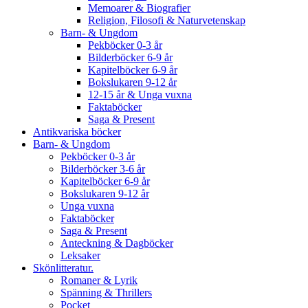
Memoarer & Biografier
Religion, Filosofi & Naturvetenskap
Barn- & Ungdom
Pekböcker 0-3 år
Bilderböcker 6-9 år
Kapitelböcker 6-9 år
Bokslukaren 9-12 år
12-15 år & Unga vuxna
Faktaböcker
Saga & Present
Antikvariska böcker
Barn- & Ungdom
Pekböcker 0-3 år
Bilderböcker 3-6 år
Kapitelböcker 6-9 år
Bokslukaren 9-12 år
Unga vuxna
Faktaböcker
Saga & Present
Anteckning & Dagböcker
Leksaker
Skönlitteratur.
Romaner & Lyrik
Spänning & Thrillers
Pocket