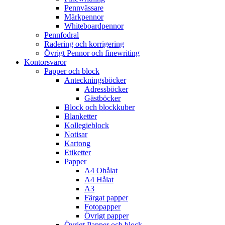
Pennvässare
Märkpennor
Whiteboardpennor
Pennfodral
Radering och korrigering
Övrigt Pennor och finewriting
Kontorsvaror
Papper och block
Anteckningsböcker
Adressböcker
Gästböcker
Block och blockkuber
Blanketter
Kollegieblock
Notisar
Kartong
Etiketter
Papper
A4 Ohålat
A4 Hålat
A3
Färgat papper
Fotopapper
Övrigt papper
Övrigt Papper och block