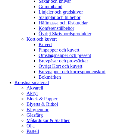
Saxar och knivar
Gummiband
Linjaler och gradskivor
Stämplar och tillbehör
Häftmassa och fästkuddar
Konferenstillbehör
Övrigt Skrivbordsprodukter
Kort och kuvert
Kuvert
Finpapper och kuvert
Omslagspapper och present
Brevpåsar och provsäckar
Övrigt Kort och kuvert
Brevpapper och korrespondenskort
Bokmärken
Konstnärsmaterial
Akvarell
Akryl
Block & Papper
Blyerts & Ritkol
Färgpennor
Glasfärg
Målardukar & Stafflier
Olja
Pastell