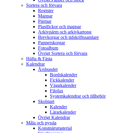
Sortera och förvara
Register
Mappar
Pärmar
Plastfickor och mappar
Arkivpärm och arkivkartong
Brevkorgar och tidskriftssamlare
Papperskorgar
Fotoalbum
Övrigt Sortera och förvara
Häfta & Fästa
Kalendrar
Årsbundet
Bordskalender
Fickkalender
Väggkalender
Filofax
Systemkalendrar och tillbehör
Skolstart
Kalender
Lärarkalender
Övrigt Kalendrar
Måla och pyssla
Konstnärsmaterial