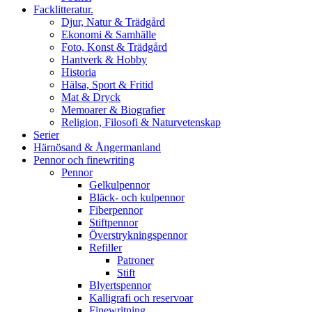
Facklitteratur.
Djur, Natur & Trädgård
Ekonomi & Samhälle
Foto, Konst & Trädgård
Hantverk & Hobby
Historia
Hälsa, Sport & Fritid
Mat & Dryck
Memoarer & Biografier
Religion, Filosofi & Naturvetenskap
Serier
Härnösand & Ångermanland
Pennor och finewriting
Pennor
Gelkulpennor
Bläck- och kulpennor
Fiberpennor
Stiftpennor
Överstrykningspennor
Refiller
Patroner
Stift
Blyertspennor
Kalligrafi och reservoar
Finewritning