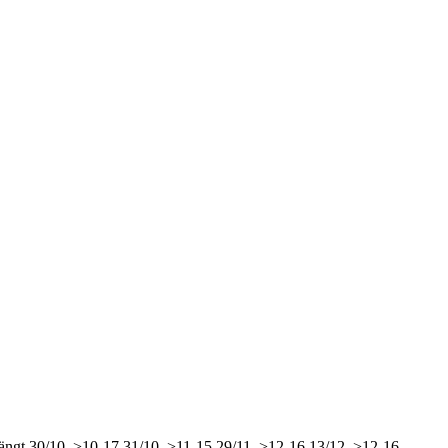
ängt
30/10, >10-17
31/10, >11-15
29/11, >12-16
13/12, >12-16