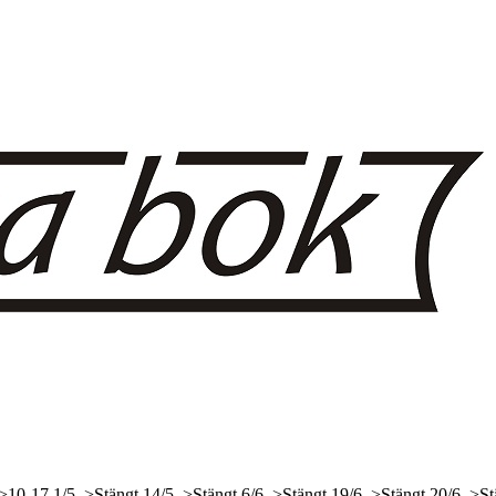
 >10-17
1/5, >Stängt
14/5, >Stängt
6/6, >Stängt
19/6, >Stängt
20/6, >St