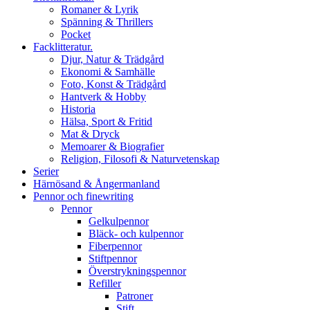
Romaner & Lyrik
Spänning & Thrillers
Pocket
Facklitteratur.
Djur, Natur & Trädgård
Ekonomi & Samhälle
Foto, Konst & Trädgård
Hantverk & Hobby
Historia
Hälsa, Sport & Fritid
Mat & Dryck
Memoarer & Biografier
Religion, Filosofi & Naturvetenskap
Serier
Härnösand & Ångermanland
Pennor och finewriting
Pennor
Gelkulpennor
Bläck- och kulpennor
Fiberpennor
Stiftpennor
Överstrykningspennor
Refiller
Patroner
Stift