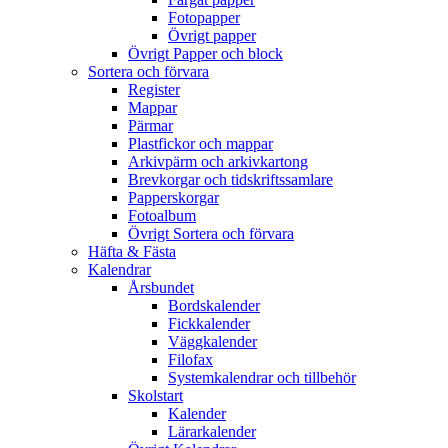
Fotopapper
Övrigt papper
Övrigt Papper och block
Sortera och förvara
Register
Mappar
Pärmar
Plastfickor och mappar
Arkivpärm och arkivkartong
Brevkorgar och tidskriftssamlare
Papperskorgar
Fotoalbum
Övrigt Sortera och förvara
Häfta & Fästa
Kalendrar
Årsbundet
Bordskalender
Fickkalender
Väggkalender
Filofax
Systemkalendrar och tillbehör
Skolstart
Kalender
Lärarkalender