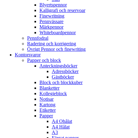
Blyertspennor
Kalligrafi och reservoar
Finewritning
Pennvässare
Märkpennor
Whiteboardpennor
Pennfodral
Radering och korrigering
Övrigt Pennor och finewriting
Kontorsvaror
Papper och block
Anteckningsböcker
Adressböcker
Gästböcker
Block och blockkuber
Blanketter
Kollegieblock
Notisar
Kartong
Etiketter
Papper
A4 Ohålat
A4 Hålat
A3
Färgat papper