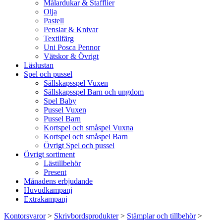
Målardukar & Stafflier
Olja
Pastell
Penslar & Knivar
Textilfärg
Uni Posca Pennor
Vätskor & Övrigt
Läslustan
Spel och pussel
Sällskapsspel Vuxen
Sällskapsspel Barn och ungdom
Spel Baby
Pussel Vuxen
Pussel Barn
Kortspel och småspel Vuxna
Kortspel och småspel Barn
Övrigt Spel och pussel
Övrigt sortiment
Lästillbehör
Present
Månadens erbjudande
Huvudkampanj
Extrakampanj
Kontorsvaror
>
Skrivbordsprodukter
>
Stämplar och tillbehör
>