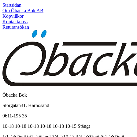
Startsidan
Om Öbacka Bok AB
Köpvillkor
Kontakta oss
Returansökan
Öbacka Bok
Storgatan31, Härnösand
0611-195 35
10-18
10-18
10-18
10-18
10-18
10-15
Stängt
1/1, >Stängt
6/1, >Stängt
2/4, >10-17
3/4, >Stängt
6/4, >Stängt