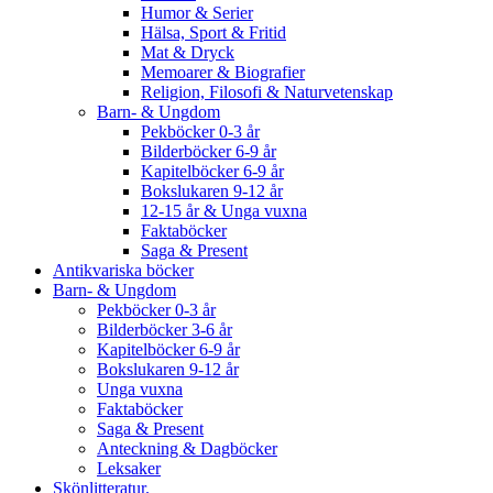
Humor & Serier
Hälsa, Sport & Fritid
Mat & Dryck
Memoarer & Biografier
Religion, Filosofi & Naturvetenskap
Barn- & Ungdom
Pekböcker 0-3 år
Bilderböcker 6-9 år
Kapitelböcker 6-9 år
Bokslukaren 9-12 år
12-15 år & Unga vuxna
Faktaböcker
Saga & Present
Antikvariska böcker
Barn- & Ungdom
Pekböcker 0-3 år
Bilderböcker 3-6 år
Kapitelböcker 6-9 år
Bokslukaren 9-12 år
Unga vuxna
Faktaböcker
Saga & Present
Anteckning & Dagböcker
Leksaker
Skönlitteratur.