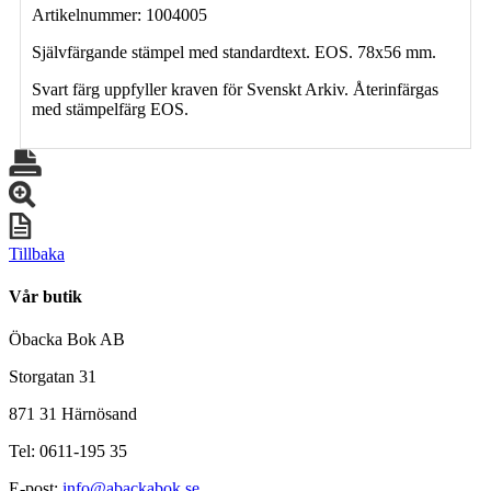
Artikelnummer: 1004005
Självfärgande stämpel med standardtext. EOS. 78x56 mm.
Svart färg uppfyller kraven för Svenskt Arkiv. Återinfärgas
med stämpelfärg EOS.
Tillbaka
Vår butik
Öbacka Bok AB
Storgatan 31
871 31 Härnösand
Tel: 0611-195 35
E-post:
info@abackabok.se