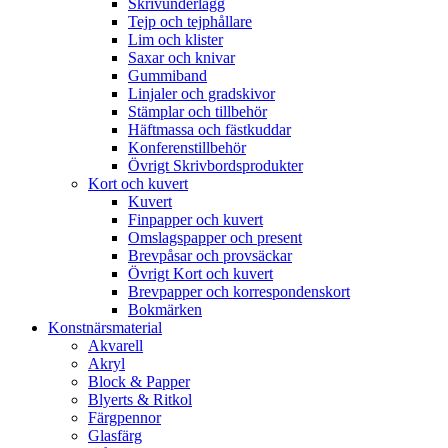
Skrivunderlägg
Tejp och tejphållare
Lim och klister
Saxar och knivar
Gummiband
Linjaler och gradskivor
Stämplar och tillbehör
Häftmassa och fästkuddar
Konferenstillbehör
Övrigt Skrivbordsprodukter
Kort och kuvert
Kuvert
Finpapper och kuvert
Omslagspapper och present
Brevpåsar och provsäckar
Övrigt Kort och kuvert
Brevpapper och korrespondenskort
Bokmärken
Konstnärsmaterial
Akvarell
Akryl
Block & Papper
Blyerts & Ritkol
Färgpennor
Glasfärg