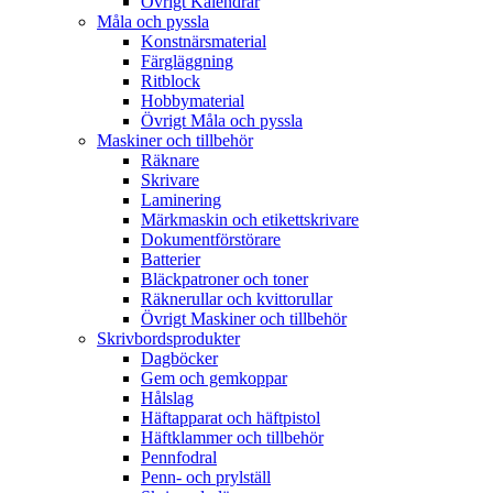
Övrigt Kalendrar
Måla och pyssla
Konstnärsmaterial
Färgläggning
Ritblock
Hobbymaterial
Övrigt Måla och pyssla
Maskiner och tillbehör
Räknare
Skrivare
Laminering
Märkmaskin och etikettskrivare
Dokumentförstörare
Batterier
Bläckpatroner och toner
Räknerullar och kvittorullar
Övrigt Maskiner och tillbehör
Skrivbordsprodukter
Dagböcker
Gem och gemkoppar
Hålslag
Häftapparat och häftpistol
Häftklammer och tillbehör
Pennfodral
Penn- och prylställ