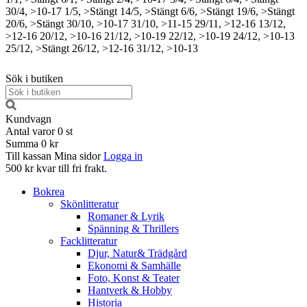
30/4, >10-17
1/5, >Stängt
14/5, >Stängt
6/6, >Stängt
19/6, >Stängt
20/6, >Stängt
30/10, >10-17
31/10, >11-15
29/11, >12-16
13/12,
>12-16
20/12, >10-16
21/12, >10-19
22/12, >10-19
24/12, >10-13
25/12, >Stängt
26/12, >12-16
31/12, >10-13
Sök i butiken
Kundvagn
Antal varor
0
st
Summa
0 kr
Till kassan
Mina sidor
Logga in
500 kr kvar till fri frakt.
Bokrea
Skönlitteratur
Romaner & Lyrik
Spänning & Thrillers
Facklitteratur
Djur, Natur& Trädgård
Ekonomi & Samhälle
Foto, Konst & Teater
Hantverk & Hobby
Historia