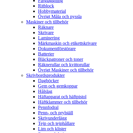
Färgläggning
Ritblock
Hobbymaterial
Övrigt Måla och pyssla
Maskiner och tillbehör
Räknare
Skrivare
Laminering
Märkmaskin och etikettskrivare
Dokumentförstörare
Batterier
Bläckpatroner och toner
Räknerullar och kvittorullar
Övrigt Maskiner och tillbehör
Skrivbordsprodukter
Dagböcker
Gem och gemkoppar
Hålslag
Häftapparat och häftpistol
Häftklammer och tillbehör
Pennfodral
Penn- och prylställ
Skrivunderlägg
Tejp och tejphållare
Lim och klister