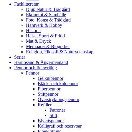
Facklitteratur.
Djur, Natur & Trädgård
Ekonomi & Samhälle
Foto, Konst & Trädgård
Hantverk & Hobby
Historia
Hälsa, Sport & Fritid
Mat & Dryck
Memoarer & Biografier
Religion, Filosofi & Naturvetenskap
Serier
Härnösand & Ångermanland
Pennor och finewriting
Pennor
Gelkulpennor
Bläck- och kulpennor
Fiberpennor
Stiftpennor
Överstrykningspennor
Refiller
Patroner
Stift
Blyertspennor
Kalligrafi och reservoar
Finewritning