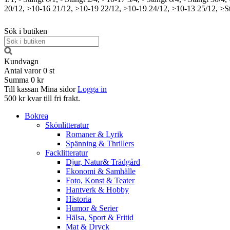
20/12, >10-16
21/12, >10-19
22/12, >10-19
24/12, >10-13
25/12, >S
Sök i butiken
Kundvagn
Antal varor
0
st
Summa
0 kr
Till kassan
Mina sidor
Logga in
500 kr kvar till fri frakt.
Bokrea
Skönlitteratur
Romaner & Lyrik
Spänning & Thrillers
Facklitteratur
Djur, Natur& Trädgård
Ekonomi & Samhälle
Foto, Konst & Teater
Hantverk & Hobby
Historia
Humor & Serier
Hälsa, Sport & Fritid
Mat & Dryck