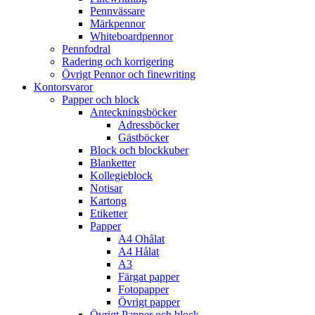
Pennvässare
Märkpennor
Whiteboardpennor
Pennfodral
Radering och korrigering
Övrigt Pennor och finewriting
Kontorsvaror
Papper och block
Anteckningsböcker
Adressböcker
Gästböcker
Block och blockkuber
Blanketter
Kollegieblock
Notisar
Kartong
Etiketter
Papper
A4 Ohålat
A4 Hålat
A3
Färgat papper
Fotopapper
Övrigt papper
Övrigt Papper och block