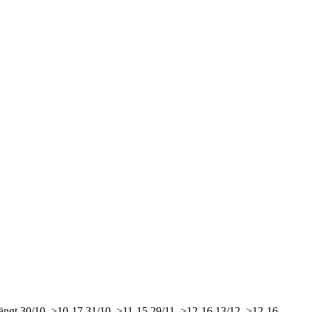
ängt
30/10, >10-17
31/10, >11-15
29/11, >12-16
13/12, >12-16