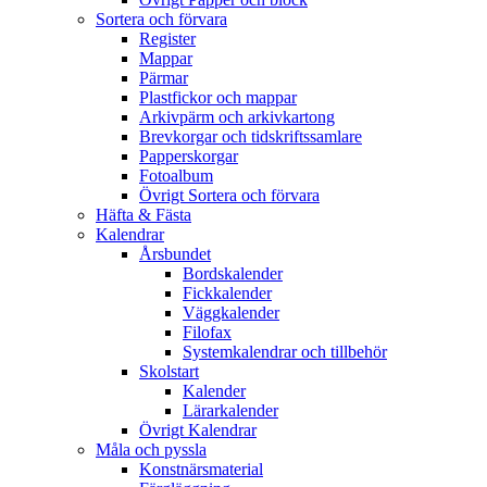
Sortera och förvara
Register
Mappar
Pärmar
Plastfickor och mappar
Arkivpärm och arkivkartong
Brevkorgar och tidskriftssamlare
Papperskorgar
Fotoalbum
Övrigt Sortera och förvara
Häfta & Fästa
Kalendrar
Årsbundet
Bordskalender
Fickkalender
Väggkalender
Filofax
Systemkalendrar och tillbehör
Skolstart
Kalender
Lärarkalender
Övrigt Kalendrar
Måla och pyssla
Konstnärsmaterial