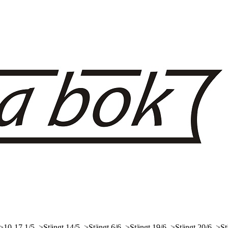
 >10-17
1/5, >Stängt
14/5, >Stängt
6/6, >Stängt
19/6, >Stängt
20/6, >St