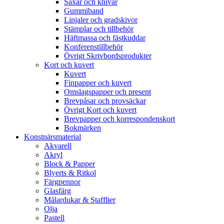
Saxar och knivar
Gummiband
Linjaler och gradskivor
Stämplar och tillbehör
Häftmassa och fästkuddar
Konferenstillbehör
Övrigt Skrivbordsprodukter
Kort och kuvert
Kuvert
Finpapper och kuvert
Omslagspapper och present
Brevpåsar och provsäckar
Övrigt Kort och kuvert
Brevpapper och korrespondenskort
Bokmärken
Konstnärsmaterial
Akvarell
Akryl
Block & Papper
Blyerts & Ritkol
Färgpennor
Glasfärg
Målardukar & Stafflier
Olja
Pastell