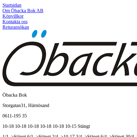
Startsidan
Om Öbacka Bok AB
Köpvillkor
Kontakta oss
Returansökan
Öbacka Bok
Storgatan31, Härnösand
0611-195 35
10-18
10-18
10-18
10-18
10-18
10-15
Stängt
1/1, >Stängt
6/1, >Stängt
2/4, >10-17
3/4, >Stängt
6/4, >Stängt
30/4,