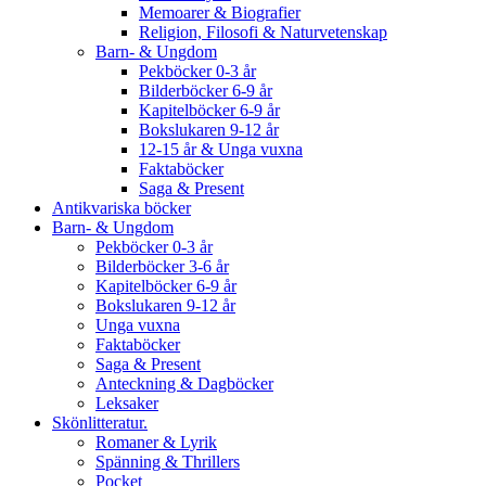
Memoarer & Biografier
Religion, Filosofi & Naturvetenskap
Barn- & Ungdom
Pekböcker 0-3 år
Bilderböcker 6-9 år
Kapitelböcker 6-9 år
Bokslukaren 9-12 år
12-15 år & Unga vuxna
Faktaböcker
Saga & Present
Antikvariska böcker
Barn- & Ungdom
Pekböcker 0-3 år
Bilderböcker 3-6 år
Kapitelböcker 6-9 år
Bokslukaren 9-12 år
Unga vuxna
Faktaböcker
Saga & Present
Anteckning & Dagböcker
Leksaker
Skönlitteratur.
Romaner & Lyrik
Spänning & Thrillers
Pocket