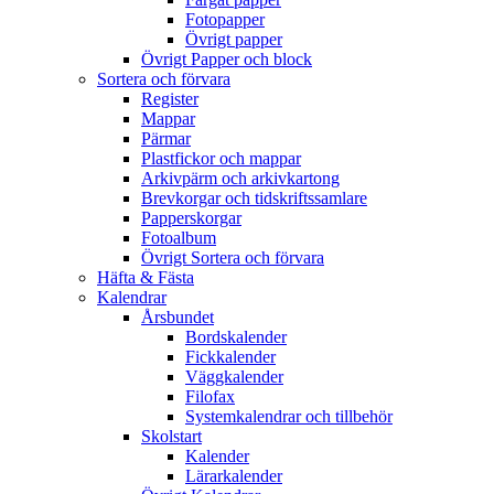
Fotopapper
Övrigt papper
Övrigt Papper och block
Sortera och förvara
Register
Mappar
Pärmar
Plastfickor och mappar
Arkivpärm och arkivkartong
Brevkorgar och tidskriftssamlare
Papperskorgar
Fotoalbum
Övrigt Sortera och förvara
Häfta & Fästa
Kalendrar
Årsbundet
Bordskalender
Fickkalender
Väggkalender
Filofax
Systemkalendrar och tillbehör
Skolstart
Kalender
Lärarkalender