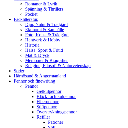
Romaner & Lyrik
Spänning & Thrillers
Pocket
Facklitteratur.
Djur, Natur & Trädgård
Ekonomi & Samhälle
Foto, Konst & Trädgård
Hantverk & Hobby
Historia
Hälsa, Sport & Fritid
Mat & Dryck
Memoarer & Biografier
Religion, Filosofi & Naturvetenskap
Serier
Härnösand & Ångermanland
Pennor och finewriting
Pennor
Gelkulpennor
Bläck- och kulpennor
Fiberpennor
Stiftpennor
Överstrykningspennor
Refiller
Patroner
Stift