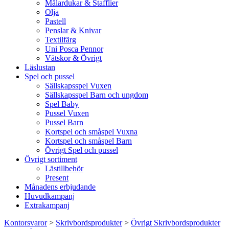
Målardukar & Stafflier
Olja
Pastell
Penslar & Knivar
Textilfärg
Uni Posca Pennor
Vätskor & Övrigt
Läslustan
Spel och pussel
Sällskapsspel Vuxen
Sällskapsspel Barn och ungdom
Spel Baby
Pussel Vuxen
Pussel Barn
Kortspel och småspel Vuxna
Kortspel och småspel Barn
Övrigt Spel och pussel
Övrigt sortiment
Lästillbehör
Present
Månadens erbjudande
Huvudkampanj
Extrakampanj
Kontorsvaror
>
Skrivbordsprodukter
>
Övrigt Skrivbordsprodukter