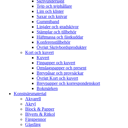
Skrivunderlägg
Tejp och tejphållare
Lim och klister
Saxar och knivar
Gummiband
Linjaler och gradskivor
Stämplar och tillbehör
Häftmassa och fästkuddar
Konferenstillbehör
Övrigt Skrivbordsprodukter
Kort och kuvert
Kuvert
Finpapper och kuvert
Omslagspapper och present
Brevpåsar och provsäckar
Övrigt Kort och kuvert
Brevpapper och korrespondenskort
Bokmärken
Konstnärsmaterial
Akvarell
Akryl
Block & Papper
Blyerts & Ritkol
Färgpennor
Glasfärg