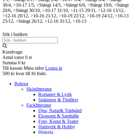
30/4, >10-17
1/5, >Stängt
14/5, >Stängt
6/6, >Stängt
19/6, >Stängt
20/6, >Stängt
30/10, >10-17
31/10, >11-15
29/11, >12-16
13/12,
>12-16
20/12, >10-16
21/12, >10-19
22/12, >10-19
24/12, >10-13
25/12, >Stängt
26/12, >12-16
31/12, >10-13
Sök i butiken
Kundvagn
Antal varor
0
st
Summa
0 kr
Till kassan
Mina sidor
Logga in
500 kr kvar till fri frakt.
Bokrea
Skönlitteratur
Romaner & Lyrik
Spänning & Thrillers
Facklitteratur
Djur, Natur& Trädgård
Ekonomi & Samhälle
Foto, Konst & Teater
Hantverk & Hobby
Historia