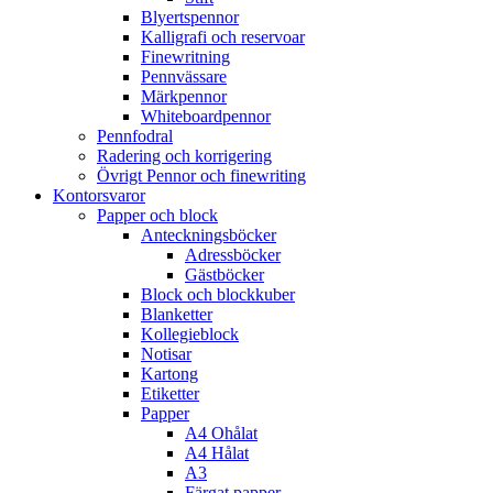
Blyertspennor
Kalligrafi och reservoar
Finewritning
Pennvässare
Märkpennor
Whiteboardpennor
Pennfodral
Radering och korrigering
Övrigt Pennor och finewriting
Kontorsvaror
Papper och block
Anteckningsböcker
Adressböcker
Gästböcker
Block och blockkuber
Blanketter
Kollegieblock
Notisar
Kartong
Etiketter
Papper
A4 Ohålat
A4 Hålat
A3
Färgat papper