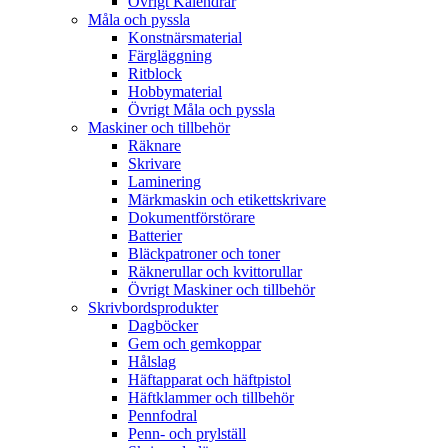
Övrigt Kalendrar
Måla och pyssla
Konstnärsmaterial
Färgläggning
Ritblock
Hobbymaterial
Övrigt Måla och pyssla
Maskiner och tillbehör
Räknare
Skrivare
Laminering
Märkmaskin och etikettskrivare
Dokumentförstörare
Batterier
Bläckpatroner och toner
Räknerullar och kvittorullar
Övrigt Maskiner och tillbehör
Skrivbordsprodukter
Dagböcker
Gem och gemkoppar
Hålslag
Häftapparat och häftpistol
Häftklammer och tillbehör
Pennfodral
Penn- och prylställ