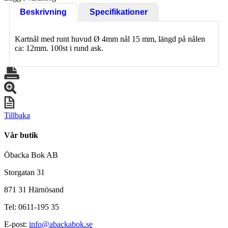
Beskrivning
Specifikationer
Kartnål med runt huvud Ø 4mm nål 15 mm, längd på nålen
ca: 12mm. 100st i rund ask.
Tillbaka
Vår butik
Öbacka Bok AB
Storgatan 31
871 31 Härnösand
Tel: 0611-195 35
E-post:
info@abackabok.se