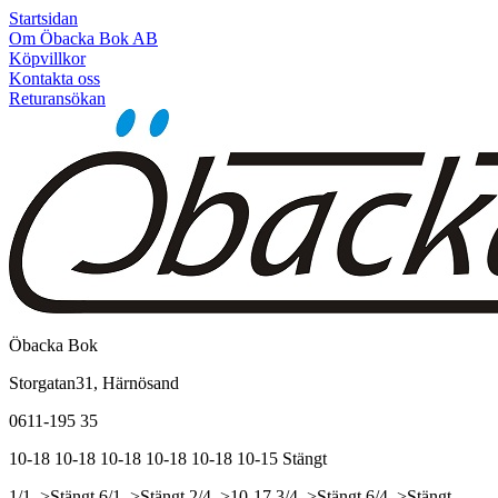
Startsidan
Om Öbacka Bok AB
Köpvillkor
Kontakta oss
Returansökan
Öbacka Bok
Storgatan31, Härnösand
0611-195 35
10-18
10-18
10-18
10-18
10-18
10-15
Stängt
1/1, >Stängt
6/1, >Stängt
2/4, >10-17
3/4, >Stängt
6/4, >Stängt