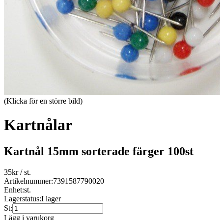
(Klicka för en större bild)
Kartnålar
Kartnål 15mm sorterade färger 100st
35
kr
/ st.
Artikelnummer:
7391587790020
Enhet:
st.
Lagerstatus:
I lager
St:
Lägg i varukorg