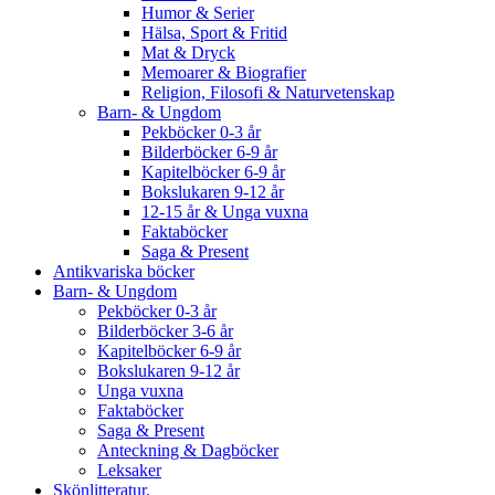
Humor & Serier
Hälsa, Sport & Fritid
Mat & Dryck
Memoarer & Biografier
Religion, Filosofi & Naturvetenskap
Barn- & Ungdom
Pekböcker 0-3 år
Bilderböcker 6-9 år
Kapitelböcker 6-9 år
Bokslukaren 9-12 år
12-15 år & Unga vuxna
Faktaböcker
Saga & Present
Antikvariska böcker
Barn- & Ungdom
Pekböcker 0-3 år
Bilderböcker 3-6 år
Kapitelböcker 6-9 år
Bokslukaren 9-12 år
Unga vuxna
Faktaböcker
Saga & Present
Anteckning & Dagböcker
Leksaker
Skönlitteratur.