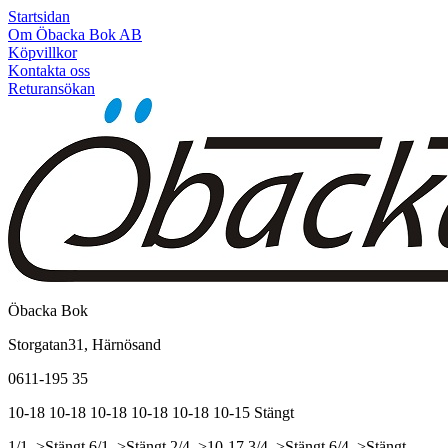
Startsidan
Om Öbacka Bok AB
Köpvillkor
Kontakta oss
Returansökan
Öbacka Bok
Storgatan31, Härnösand
0611-195 35
10-18
10-18
10-18
10-18
10-18
10-15
Stängt
1/1, >Stängt
6/1, >Stängt
2/4, >10-17
3/4, >Stängt
6/4, >Stängt