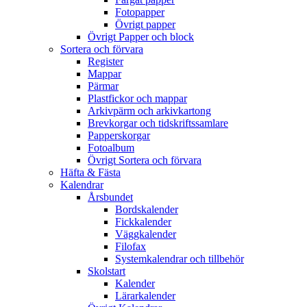
Fotopapper
Övrigt papper
Övrigt Papper och block
Sortera och förvara
Register
Mappar
Pärmar
Plastfickor och mappar
Arkivpärm och arkivkartong
Brevkorgar och tidskriftssamlare
Papperskorgar
Fotoalbum
Övrigt Sortera och förvara
Häfta & Fästa
Kalendrar
Årsbundet
Bordskalender
Fickkalender
Väggkalender
Filofax
Systemkalendrar och tillbehör
Skolstart
Kalender
Lärarkalender