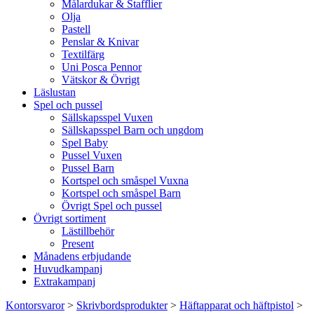
Målardukar & Stafflier
Olja
Pastell
Penslar & Knivar
Textilfärg
Uni Posca Pennor
Vätskor & Övrigt
Läslustan
Spel och pussel
Sällskapsspel Vuxen
Sällskapsspel Barn och ungdom
Spel Baby
Pussel Vuxen
Pussel Barn
Kortspel och småspel Vuxna
Kortspel och småspel Barn
Övrigt Spel och pussel
Övrigt sortiment
Lästillbehör
Present
Månadens erbjudande
Huvudkampanj
Extrakampanj
Kontorsvaror
>
Skrivbordsprodukter
>
Häftapparat och häftpistol
>