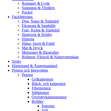
Romaner & Lyrik
Spänning & Thrillers
Pocket
Facklitteratur.
Djur, Natur & Trädgård
Ekonomi & Samhälle
Foto, Konst & Trädgård
Hantverk & Hobby
Historia
Hälsa, Sport & Fritid
Mat & Dryck
Memoarer & Biografier
Religion, Filosofi & Naturvetenskap
Serier
Härnösand & Ångermanland
Pennor och finewriting
Pennor
Gelkulpennor
Bläck- och kulpennor
Fiberpennor
Stiftpennor
Överstrykningspennor
Refiller
Patroner
Stift