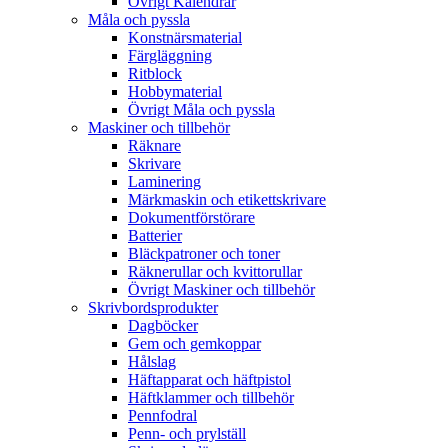
Övrigt Kalendrar
Måla och pyssla
Konstnärsmaterial
Färgläggning
Ritblock
Hobbymaterial
Övrigt Måla och pyssla
Maskiner och tillbehör
Räknare
Skrivare
Laminering
Märkmaskin och etikettskrivare
Dokumentförstörare
Batterier
Bläckpatroner och toner
Räknerullar och kvittorullar
Övrigt Maskiner och tillbehör
Skrivbordsprodukter
Dagböcker
Gem och gemkoppar
Hålslag
Häftapparat och häftpistol
Häftklammer och tillbehör
Pennfodral
Penn- och prylställ