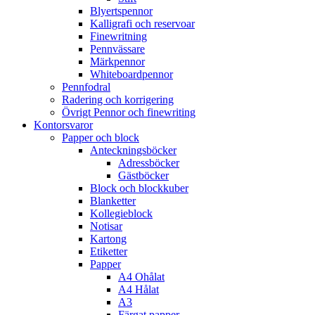
Blyertspennor
Kalligrafi och reservoar
Finewritning
Pennvässare
Märkpennor
Whiteboardpennor
Pennfodral
Radering och korrigering
Övrigt Pennor och finewriting
Kontorsvaror
Papper och block
Anteckningsböcker
Adressböcker
Gästböcker
Block och blockkuber
Blanketter
Kollegieblock
Notisar
Kartong
Etiketter
Papper
A4 Ohålat
A4 Hålat
A3
Färgat papper