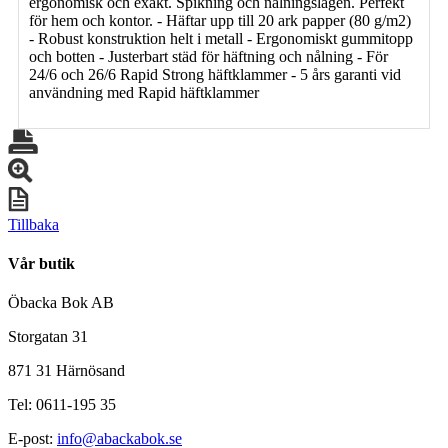
ergonomisk och exakt. Spikning och nålningslägen. Perfekt
för hem och kontor. - Häftar upp till 20 ark papper (80 g/m2)
- Robust konstruktion helt i metall - Ergonomiskt gummitopp
och botten - Justerbart städ för häftning och nålning - För
24/6 och 26/6 Rapid Strong häftklammer - 5 års garanti vid
användning med Rapid häftklammer
Tillbaka
Vår butik
Öbacka Bok AB
Storgatan 31
871 31 Härnösand
Tel: 0611-195 35
E-post:
info@abackabok.se