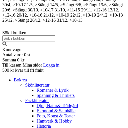
30/4, >10-17
1/5, >Stängt
14/5, >Stängt
6/6, >Stängt
19/6, >Stängt
20/6, >Stängt
30/10, >10-17
31/10, >11-15
29/11, >12-16
13/12,
>12-16
20/12, >10-16
21/12, >10-19
22/12, >10-19
24/12, >10-13
25/12, >Stängt
26/12, >12-16
31/12, >10-13
Sök i butiken
Kundvagn
Antal varor
0
st
Summa
0 kr
Till kassan
Mina sidor
Logga in
500 kr kvar till fri frakt.
Bokrea
Skönlitteratur
Romaner & Lyrik
Spänning & Thrillers
Facklitteratur
Djur, Natur& Trädgård
Ekonomi & Samhälle
Foto, Konst & Teater
Hantverk & Hobby
Historia