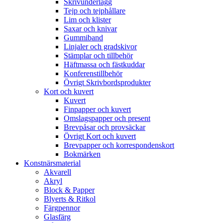
Skrivunderlägg
Tejp och tejphållare
Lim och klister
Saxar och knivar
Gummiband
Linjaler och gradskivor
Stämplar och tillbehör
Häftmassa och fästkuddar
Konferenstillbehör
Övrigt Skrivbordsprodukter
Kort och kuvert
Kuvert
Finpapper och kuvert
Omslagspapper och present
Brevpåsar och provsäckar
Övrigt Kort och kuvert
Brevpapper och korrespondenskort
Bokmärken
Konstnärsmaterial
Akvarell
Akryl
Block & Papper
Blyerts & Ritkol
Färgpennor
Glasfärg