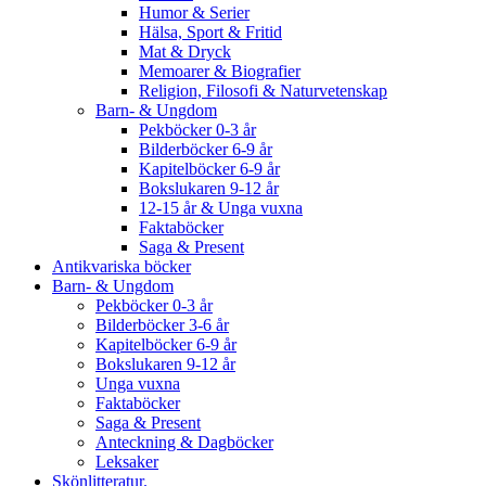
Humor & Serier
Hälsa, Sport & Fritid
Mat & Dryck
Memoarer & Biografier
Religion, Filosofi & Naturvetenskap
Barn- & Ungdom
Pekböcker 0-3 år
Bilderböcker 6-9 år
Kapitelböcker 6-9 år
Bokslukaren 9-12 år
12-15 år & Unga vuxna
Faktaböcker
Saga & Present
Antikvariska böcker
Barn- & Ungdom
Pekböcker 0-3 år
Bilderböcker 3-6 år
Kapitelböcker 6-9 år
Bokslukaren 9-12 år
Unga vuxna
Faktaböcker
Saga & Present
Anteckning & Dagböcker
Leksaker
Skönlitteratur.