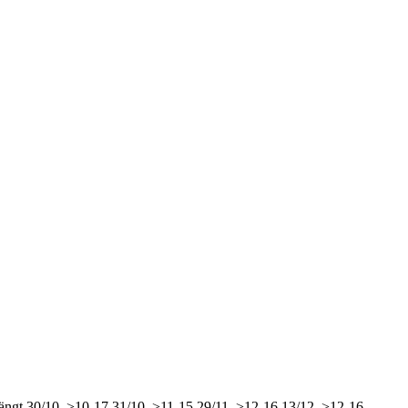
ängt
30/10, >10-17
31/10, >11-15
29/11, >12-16
13/12, >12-16