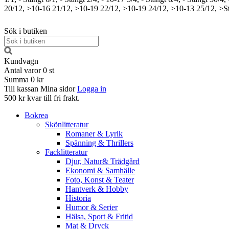
20/12, >10-16
21/12, >10-19
22/12, >10-19
24/12, >10-13
25/12, >S
Sök i butiken
Kundvagn
Antal varor
0
st
Summa
0 kr
Till kassan
Mina sidor
Logga in
500 kr kvar till fri frakt.
Bokrea
Skönlitteratur
Romaner & Lyrik
Spänning & Thrillers
Facklitteratur
Djur, Natur& Trädgård
Ekonomi & Samhälle
Foto, Konst & Teater
Hantverk & Hobby
Historia
Humor & Serier
Hälsa, Sport & Fritid
Mat & Dryck