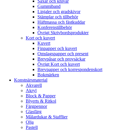
Saxar och knivar
Gummiband
Linjaler och gradskivor
Stämplar och tillbehör
Häftmassa och fästkuddar
Konferenstillbehör
Övrigt Skrivbordsprodukter
Kort och kuvert
Kuvert
Finpapper och kuvert
Omslagspapper och present
Brevpåsar och provsäckar
Övrigt Kort och kuvert
Brevpapper och korrespondenskort
Bokmärken
Konstnärsmaterial
Akvarell
Akryl
Block & Papper
Blyerts & Ritkol
Färgpennor
Glasfärg
Målardukar & Stafflier
Olja
Pastell