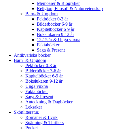
Memoarer & Biografier
Religion, Filosofi & Naturvetenskap
Barn- & Ungdom
Pekböcker 0-3 år
Bilderböcker 6-9 år
Kapitelböcker 6-9 år
Bokslukaren 9-12 år
12-15 år & Unga vuxna
Faktaböcker
Saga & Present
Antikvariska böcker
Barn- & Ungdom
Pekböcker 0-3 år
Bilderböcker 3-6 år
Kapitelböcker 6-9 år
Bokslukaren 9-12 år
Unga vuxna
Faktaböcker
Saga & Present
Anteckning & Dagböcker
Leksaker
Skönlitteratur.
Romaner & Lyrik
Spänning & Thrillers
Pocket