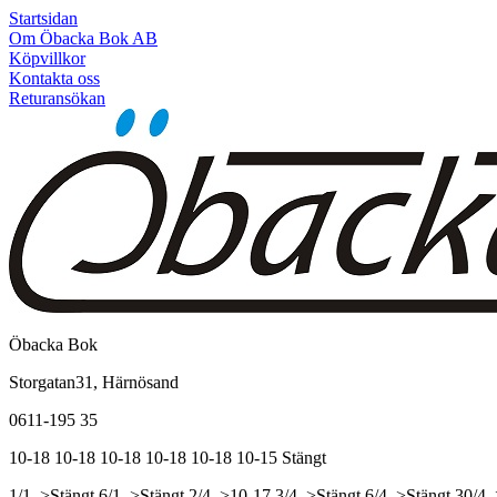
Startsidan
Om Öbacka Bok AB
Köpvillkor
Kontakta oss
Returansökan
Öbacka Bok
Storgatan31, Härnösand
0611-195 35
10-18
10-18
10-18
10-18
10-18
10-15
Stängt
1/1, >Stängt
6/1, >Stängt
2/4, >10-17
3/4, >Stängt
6/4, >Stängt
30/4,