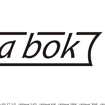
 >10-17
1/5, >Stängt
14/5, >Stängt
6/6, >Stängt
19/6, >Stängt
20/6, >St