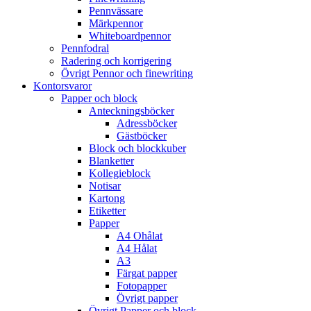
Pennvässare
Märkpennor
Whiteboardpennor
Pennfodral
Radering och korrigering
Övrigt Pennor och finewriting
Kontorsvaror
Papper och block
Anteckningsböcker
Adressböcker
Gästböcker
Block och blockkuber
Blanketter
Kollegieblock
Notisar
Kartong
Etiketter
Papper
A4 Ohålat
A4 Hålat
A3
Färgat papper
Fotopapper
Övrigt papper
Övrigt Papper och block