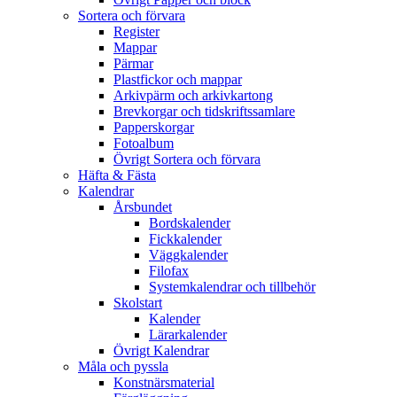
Sortera och förvara
Register
Mappar
Pärmar
Plastfickor och mappar
Arkivpärm och arkivkartong
Brevkorgar och tidskriftssamlare
Papperskorgar
Fotoalbum
Övrigt Sortera och förvara
Häfta & Fästa
Kalendrar
Årsbundet
Bordskalender
Fickkalender
Väggkalender
Filofax
Systemkalendrar och tillbehör
Skolstart
Kalender
Lärarkalender
Övrigt Kalendrar
Måla och pyssla
Konstnärsmaterial