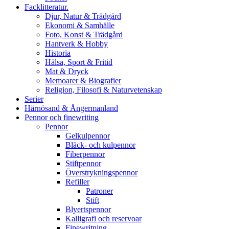
Facklitteratur.
Djur, Natur & Trädgård
Ekonomi & Samhälle
Foto, Konst & Trädgård
Hantverk & Hobby
Historia
Hälsa, Sport & Fritid
Mat & Dryck
Memoarer & Biografier
Religion, Filosofi & Naturvetenskap
Serier
Härnösand & Ångermanland
Pennor och finewriting
Pennor
Gelkulpennor
Bläck- och kulpennor
Fiberpennor
Stiftpennor
Överstrykningspennor
Refiller
Patroner
Stift
Blyertspennor
Kalligrafi och reservoar
Finewritning