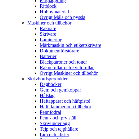
Färgläggning
Ritblock
Hobbymaterial
Övrigt Måla och pyssla
Maskiner och tillbehör
Räknare
Skrivare
Laminering
Märkmaskin och etikettskrivare
Dokumentförstörare
Batterier
Bläckpatroner och toner
Räknerullar och kvittorullar
Övrigt Maskiner och tillbehör
Skrivbordsprodukter
Dagböcker
Gem och gemkoppar
Hålslag
Häftapparat och häftpistol
Häftklammer och tillbehör
Pennfodral
Penn- och prylställ
Skrivunderlägg
Tejp och tejphållare
Lim och klister