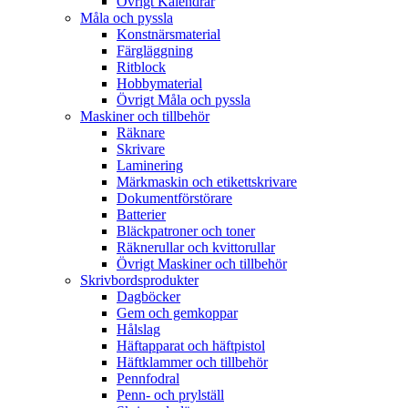
Övrigt Kalendrar
Måla och pyssla
Konstnärsmaterial
Färgläggning
Ritblock
Hobbymaterial
Övrigt Måla och pyssla
Maskiner och tillbehör
Räknare
Skrivare
Laminering
Märkmaskin och etikettskrivare
Dokumentförstörare
Batterier
Bläckpatroner och toner
Räknerullar och kvittorullar
Övrigt Maskiner och tillbehör
Skrivbordsprodukter
Dagböcker
Gem och gemkoppar
Hålslag
Häftapparat och häftpistol
Häftklammer och tillbehör
Pennfodral
Penn- och prylställ