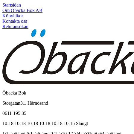
Startsidan
Om Öbacka Bok AB
Köpvillkor
Kontakta oss
Returansökan
Öbacka Bok
Storgatan31, Härnösand
0611-195 35
10-18
10-18
10-18
10-18
10-18
10-15
Stängt
1/1, >Stängt
6/1, >Stängt
2/4, >10-17
3/4, >Stängt
6/4, >Stängt