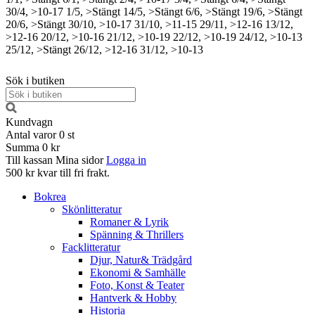
30/4, >10-17
1/5, >Stängt
14/5, >Stängt
6/6, >Stängt
19/6, >Stängt
20/6, >Stängt
30/10, >10-17
31/10, >11-15
29/11, >12-16
13/12,
>12-16
20/12, >10-16
21/12, >10-19
22/12, >10-19
24/12, >10-13
25/12, >Stängt
26/12, >12-16
31/12, >10-13
Sök i butiken
Kundvagn
Antal varor
0
st
Summa
0 kr
Till kassan
Mina sidor
Logga in
500 kr kvar till fri frakt.
Bokrea
Skönlitteratur
Romaner & Lyrik
Spänning & Thrillers
Facklitteratur
Djur, Natur& Trädgård
Ekonomi & Samhälle
Foto, Konst & Teater
Hantverk & Hobby
Historia