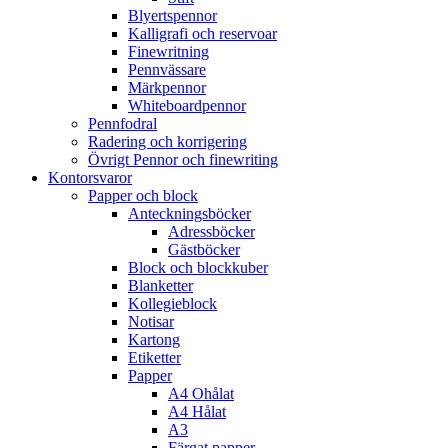
Blyertspennor
Kalligrafi och reservoar
Finewritning
Pennvässare
Märkpennor
Whiteboardpennor
Pennfodral
Radering och korrigering
Övrigt Pennor och finewriting
Kontorsvaror
Papper och block
Anteckningsböcker
Adressböcker
Gästböcker
Block och blockkuber
Blanketter
Kollegieblock
Notisar
Kartong
Etiketter
Papper
A4 Ohålat
A4 Hålat
A3
Färgat papper