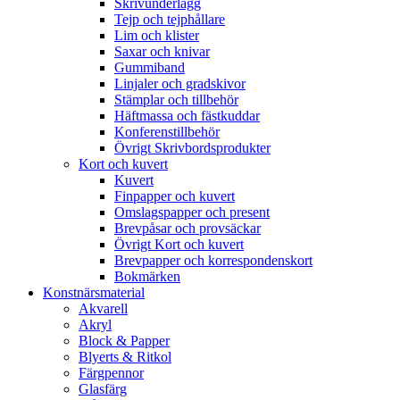
Skrivunderlägg
Tejp och tejphållare
Lim och klister
Saxar och knivar
Gummiband
Linjaler och gradskivor
Stämplar och tillbehör
Häftmassa och fästkuddar
Konferenstillbehör
Övrigt Skrivbordsprodukter
Kort och kuvert
Kuvert
Finpapper och kuvert
Omslagspapper och present
Brevpåsar och provsäckar
Övrigt Kort och kuvert
Brevpapper och korrespondenskort
Bokmärken
Konstnärsmaterial
Akvarell
Akryl
Block & Papper
Blyerts & Ritkol
Färgpennor
Glasfärg