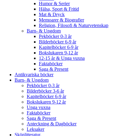
Humor & Serier
Hälsa, Sport & Fritid
Mat & Dryck
Memoarer & Biografier
Religion, Filosofi & Naturvetenskap
Barn- & Ungdom
Pekböcker 0-3 år
Bilderböcker 6-9 år
Kapitelböcker 6-9 år
Bokslukaren 9-12 år
12-15 år & Unga vuxna
Faktaböcker
Saga & Present
Antikvariska böcker
Barn- & Ungdom
Pekböcker 0-3 år
Bilderböcker 3-6 år
Kapitelböcker 6-9 år
Bokslukaren 9-12 år
Unga vuxna
Faktaböcker
Saga & Present
Anteckning & Dagböcker
Leksaker
Skönlitteratur.