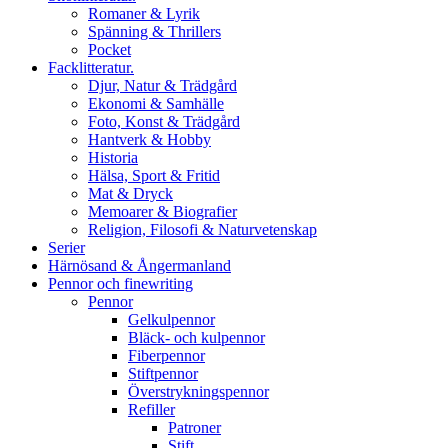
Romaner & Lyrik
Spänning & Thrillers
Pocket
Facklitteratur.
Djur, Natur & Trädgård
Ekonomi & Samhälle
Foto, Konst & Trädgård
Hantverk & Hobby
Historia
Hälsa, Sport & Fritid
Mat & Dryck
Memoarer & Biografier
Religion, Filosofi & Naturvetenskap
Serier
Härnösand & Ångermanland
Pennor och finewriting
Pennor
Gelkulpennor
Bläck- och kulpennor
Fiberpennor
Stiftpennor
Överstrykningspennor
Refiller
Patroner
Stift