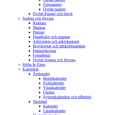
Fotopapper
Övrigt papper
Övrigt Papper och block
Sortera och förvara
Register
Mappar
Pärmar
Plastfickor och mappar
Arkivpärm och arkivkartong
Brevkorgar och tidskriftssamlare
Papperskorgar
Fotoalbum
Övrigt Sortera och förvara
Häfta & Fästa
Kalendrar
Årsbundet
Bordskalender
Fickkalender
Väggkalender
Filofax
Systemkalendrar och tillbehör
Skolstart
Kalender
Lärarkalender