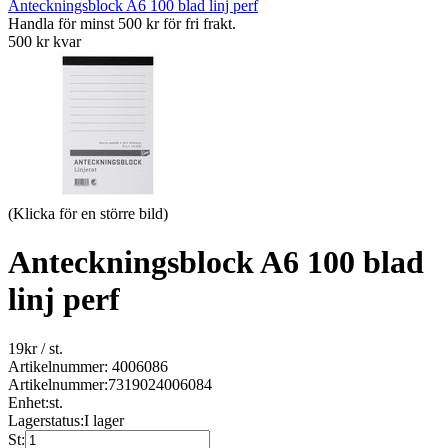
Anteckningsblock A6 100 blad linj perf
Handla för minst 500 kr för fri frakt.
500 kr kvar
(Klicka för en större bild)
Anteckningsblock A6 100 blad
linj perf
19
kr
/ st.
Artikelnummer: 4006086
Artikelnummer:
7319024006084
Enhet:
st.
Lagerstatus:
I lager
St: