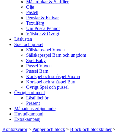
Målardukar & Stafflier
Olja
Pastell
Penslar & Knivar
Textilfärg
Uni Posca Pennor
Vätskor & Övrigt
Läslustan
Spel och pussel
Sällskapsspel Vuxen
Sällskapsspel Barn och ungdom
Spel Baby
Pussel Vuxen
Pussel Barn
Kortspel och småspel Vuxna
Kortspel och småspel Barn
Övrigt Spel och pussel
Övrigt sortiment
Lästillbehör
Present
Månadens erbjudande
Huvudkampanj
Extrakampanj
Kontorsvaror
>
Papper och block
>
Block och blockkuber
>