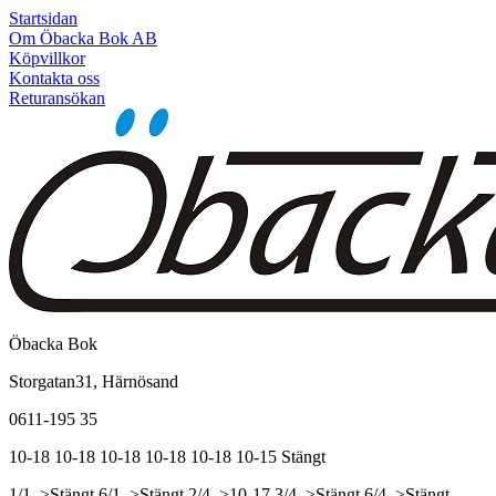
Startsidan
Om Öbacka Bok AB
Köpvillkor
Kontakta oss
Returansökan
Öbacka Bok
Storgatan31, Härnösand
0611-195 35
10-18
10-18
10-18
10-18
10-18
10-15
Stängt
1/1, >Stängt
6/1, >Stängt
2/4, >10-17
3/4, >Stängt
6/4, >Stängt