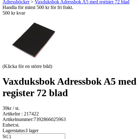
Adressböcker
>
Vaxduksbok Adressbok A5 med register 72 blad
Handla för minst 500 kr för fri frakt.
500 kr kvar
(Klicka för en större bild)
Vaxduksbok Adressbok A5 med
register 72 blad
39
kr
/ st.
Artikelnr : 217422
Artikelnummer:
7392866025963
Enhet:
st.
Lagerstatus:
I lager
St: