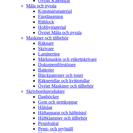
Övrigt Kalendrar
Måla och pyssla
Konstnärsmaterial
Färgläggning
Ritblock
Hobbymaterial
Övrigt Måla och pyssla
Maskiner och tillbehör
Räknare
Skrivare
Laminering
Märkmaskin och etikettskrivare
Dokumentförstörare
Batterier
Bläckpatroner och toner
Räknerullar och kvittorullar
Övrigt Maskiner och tillbehör
Skrivbordsprodukter
Dagböcker
Gem och gemkoppar
Hålslag
Häftapparat och häftpistol
Häftklammer och tillbehör
Pennfodral
Penn- och prylställ