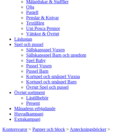
Målardukar & Stafflier
Olja
Pastell
Penslar & Knivar
Textilfärg
Uni Posca Pennor
Vätskor & Övrigt
Läslustan
Spel och pussel
Sällskapsspel Vuxen
Sällskapsspel Barn och ungdom
Spel Baby
Pussel Vuxen
Pussel Barn
Kortspel och småspel Vuxna
Kortspel och småspel Barn
Övrigt Spel och pussel
Övrigt sortiment
Lästillbehör
Present
Månadens erbjudande
Huvudkampanj
Extrakampanj
Kontorsvaror
>
Papper och block
>
Anteckningsböcker
>