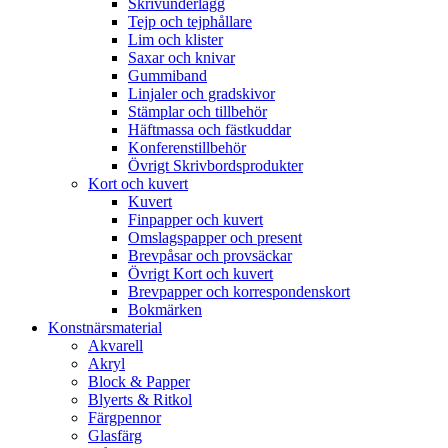
Skrivunderlägg
Tejp och tejphållare
Lim och klister
Saxar och knivar
Gummiband
Linjaler och gradskivor
Stämplar och tillbehör
Häftmassa och fästkuddar
Konferenstillbehör
Övrigt Skrivbordsprodukter
Kort och kuvert
Kuvert
Finpapper och kuvert
Omslagspapper och present
Brevpåsar och provsäckar
Övrigt Kort och kuvert
Brevpapper och korrespondenskort
Bokmärken
Konstnärsmaterial
Akvarell
Akryl
Block & Papper
Blyerts & Ritkol
Färgpennor
Glasfärg