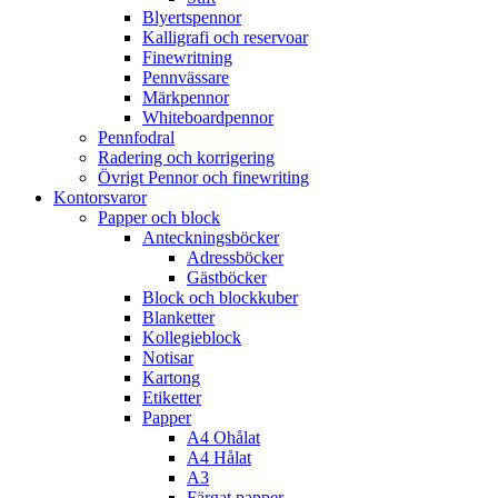
Blyertspennor
Kalligrafi och reservoar
Finewritning
Pennvässare
Märkpennor
Whiteboardpennor
Pennfodral
Radering och korrigering
Övrigt Pennor och finewriting
Kontorsvaror
Papper och block
Anteckningsböcker
Adressböcker
Gästböcker
Block och blockkuber
Blanketter
Kollegieblock
Notisar
Kartong
Etiketter
Papper
A4 Ohålat
A4 Hålat
A3
Färgat papper