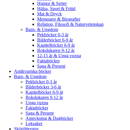
Humor & Serier
Hälsa, Sport & Fritid
Mat & Dryck
Memoarer & Biografier
Religion, Filosofi & Naturvetenskap
Barn- & Ungdom
Pekböcker 0-3 år
Bilderböcker 6-9 år
Kapitelböcker 6-9 år
Bokslukaren 9-12 år
12-15 år & Unga vuxna
Faktaböcker
Saga & Present
Antikvariska böcker
Barn- & Ungdom
Pekböcker 0-3 år
Bilderböcker 3-6 år
Kapitelböcker 6-9 år
Bokslukaren 9-12 år
Unga vuxna
Faktaböcker
Saga & Present
Anteckning & Dagböcker
Leksaker
Skönlitteratur.