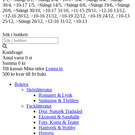
30/4, >10-17
1/5, >Stängt
14/5, >Stängt
6/6, >Stängt
19/6, >Stängt
20/6, >Stängt
30/10, >10-17
31/10, >11-15
29/11, >12-16
13/12,
>12-16
20/12, >10-16
21/12, >10-19
22/12, >10-19
24/12, >10-13
25/12, >Stängt
26/12, >12-16
31/12, >10-13
Sök i butiken
Kundvagn
Antal varor
0
st
Summa
0 kr
Till kassan
Mina sidor
Logga in
500 kr kvar till fri frakt.
Bokrea
Skönlitteratur
Romaner & Lyrik
Spänning & Thrillers
Facklitteratur
Djur, Natur& Trädgård
Ekonomi & Samhälle
Foto, Konst & Teater
Hantverk & Hobby
Historia