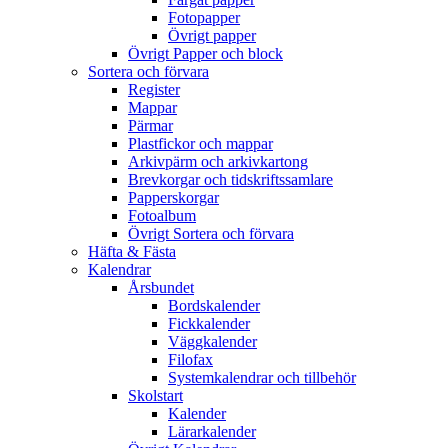
Fotopapper
Övrigt papper
Övrigt Papper och block
Sortera och förvara
Register
Mappar
Pärmar
Plastfickor och mappar
Arkivpärm och arkivkartong
Brevkorgar och tidskriftssamlare
Papperskorgar
Fotoalbum
Övrigt Sortera och förvara
Häfta & Fästa
Kalendrar
Årsbundet
Bordskalender
Fickkalender
Väggkalender
Filofax
Systemkalendrar och tillbehör
Skolstart
Kalender
Lärarkalender