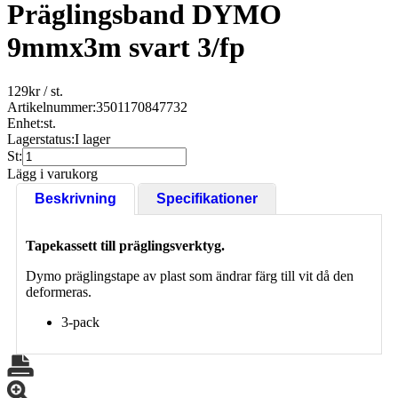
Präglingsband DYMO
9mmx3m svart 3/fp
129
kr
/ st.
Artikelnummer:
3501170847732
Enhet:
st.
Lagerstatus:
I lager
St:
Lägg i varukorg
Beskrivning
Specifikationer
Tapekassett till präglingsverktyg.
Dymo präglingstape av plast som ändrar färg till vit då den
deformeras.
3-pack