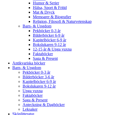
Humor & Serier
Hälsa, Sport & Fritid
Mat & Dryck
Memoarer & Biografier
Religion, Filosofi & Naturvetenskap
Barn- & Ungdom
Pekböcker 0-3 år
Bilderböcker 6-9 år
Kapitelböcker 6-9 år
Bokslukaren 9-12 år
12-15 år & Unga vuxna
Faktaböcker
Saga & Present
Antikvariska böcker
Barn- & Ungdom
Pekböcker 0-3 år
Bilderböcker 3-6 år
Kapitelböcker 6-9 år
Bokslukaren 9-12 år
Unga vuxna
Faktaböcker
Saga & Present
Anteckning & Dagböcker
Leksaker
Skönlitteratur.