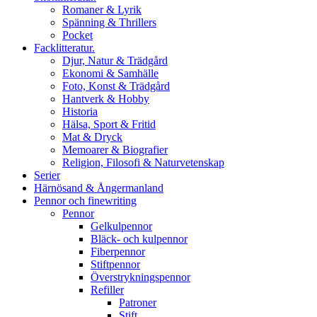
Romaner & Lyrik
Spänning & Thrillers
Pocket
Facklitteratur.
Djur, Natur & Trädgård
Ekonomi & Samhälle
Foto, Konst & Trädgård
Hantverk & Hobby
Historia
Hälsa, Sport & Fritid
Mat & Dryck
Memoarer & Biografier
Religion, Filosofi & Naturvetenskap
Serier
Härnösand & Ångermanland
Pennor och finewriting
Pennor
Gelkulpennor
Bläck- och kulpennor
Fiberpennor
Stiftpennor
Överstrykningspennor
Refiller
Patroner
Stift