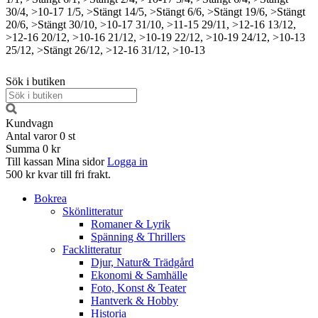
30/4, >10-17
1/5, >Stängt
14/5, >Stängt
6/6, >Stängt
19/6, >Stängt
20/6, >Stängt
30/10, >10-17
31/10, >11-15
29/11, >12-16
13/12,
>12-16
20/12, >10-16
21/12, >10-19
22/12, >10-19
24/12, >10-13
25/12, >Stängt
26/12, >12-16
31/12, >10-13
Sök i butiken
Kundvagn
Antal varor
0
st
Summa
0 kr
Till kassan
Mina sidor
Logga in
500 kr kvar till fri frakt.
Bokrea
Skönlitteratur
Romaner & Lyrik
Spänning & Thrillers
Facklitteratur
Djur, Natur& Trädgård
Ekonomi & Samhälle
Foto, Konst & Teater
Hantverk & Hobby
Historia