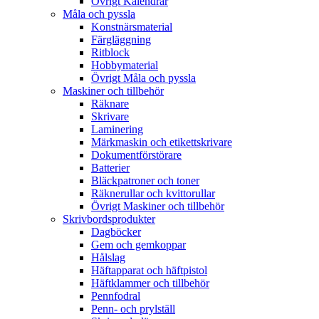
Övrigt Kalendrar
Måla och pyssla
Konstnärsmaterial
Färgläggning
Ritblock
Hobbymaterial
Övrigt Måla och pyssla
Maskiner och tillbehör
Räknare
Skrivare
Laminering
Märkmaskin och etikettskrivare
Dokumentförstörare
Batterier
Bläckpatroner och toner
Räknerullar och kvittorullar
Övrigt Maskiner och tillbehör
Skrivbordsprodukter
Dagböcker
Gem och gemkoppar
Hålslag
Häftapparat och häftpistol
Häftklammer och tillbehör
Pennfodral
Penn- och prylställ