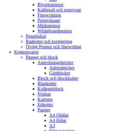
Blyertspennor
Kalligrafi och reservoar
Finewritning
Pennvässare
Märkpennor
Whiteboardpennor
Pennfodral
Radering och korrigering
Övrigt Pennor och finewriting
Kontorsvaror
Papper och block
Anteckningsböcker
Adressböcker
Gästböcker
Block och blockkuber
Blanketter
Kollegieblock
Notisar
Kartong
Etiketter
Papper
A4 Ohålat
A4 Hålat
A3
Färgat papper