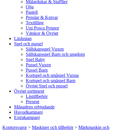
Målardukar & Stafflier
Olja
Pastell
Penslar & Knivar
Textilfärg
Uni Posca Pennor
Vätskor & Övrigt
Läslustan
Spel och pussel
Sällskapsspel Vuxen
Sällskapsspel Barn och ungdom
Spel Baby
Pussel Vuxen
Pussel Barn
Kortspel och småspel Vuxna
Kortspel och småspel Barn
Övrigt Spel och pussel
Övrigt sortiment
Lästillbehör
Present
Månadens erbjudande
Huvudkampanj
Extrakampanj
Kontorsvaror
>
Maskiner och tillbehör
>
Märkmaskin och