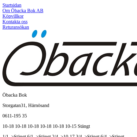
Startsidan
Om Öbacka Bok AB
Köpvillkor
Kontakta oss
Returansökan
Öbacka Bok
Storgatan31, Härnösand
0611-195 35
10-18
10-18
10-18
10-18
10-18
10-15
Stängt
1/1, >Stängt
6/1, >Stängt
2/4, >10-17
3/4, >Stängt
6/4, >Stängt