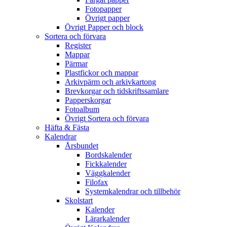
Fotopapper
Övrigt papper
Övrigt Papper och block
Sortera och förvara
Register
Mappar
Pärmar
Plastfickor och mappar
Arkivpärm och arkivkartong
Brevkorgar och tidskriftssamlare
Papperskorgar
Fotoalbum
Övrigt Sortera och förvara
Häfta & Fästa
Kalendrar
Årsbundet
Bordskalender
Fickkalender
Väggkalender
Filofax
Systemkalendrar och tillbehör
Skolstart
Kalender
Lärarkalender