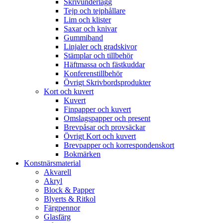
Skrivunderlägg
Tejp och tejphållare
Lim och klister
Saxar och knivar
Gummiband
Linjaler och gradskivor
Stämplar och tillbehör
Häftmassa och fästkuddar
Konferenstillbehör
Övrigt Skrivbordsprodukter
Kort och kuvert
Kuvert
Finpapper och kuvert
Omslagspapper och present
Brevpåsar och provsäckar
Övrigt Kort och kuvert
Brevpapper och korrespondenskort
Bokmärken
Konstnärsmaterial
Akvarell
Akryl
Block & Papper
Blyerts & Ritkol
Färgpennor
Glasfärg