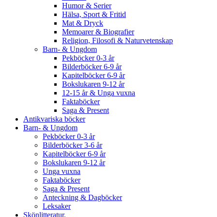
Humor & Serier
Hälsa, Sport & Fritid
Mat & Dryck
Memoarer & Biografier
Religion, Filosofi & Naturvetenskap
Barn- & Ungdom
Pekböcker 0-3 år
Bilderböcker 6-9 år
Kapitelböcker 6-9 år
Bokslukaren 9-12 år
12-15 år & Unga vuxna
Faktaböcker
Saga & Present
Antikvariska böcker
Barn- & Ungdom
Pekböcker 0-3 år
Bilderböcker 3-6 år
Kapitelböcker 6-9 år
Bokslukaren 9-12 år
Unga vuxna
Faktaböcker
Saga & Present
Anteckning & Dagböcker
Leksaker
Skönlitteratur.