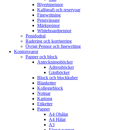
Blyertspennor
Kalligrafi och reservoar
Finewritning
Pennvässare
Märkpennor
Whiteboardpennor
Pennfodral
Radering och korrigering
Övrigt Pennor och finewriting
Kontorsvaror
Papper och block
Anteckningsböcker
Adressböcker
Gästböcker
Block och blockkuber
Blanketter
Kollegieblock
Notisar
Kartong
Etiketter
Papper
A4 Ohålat
A4 Hålat
A3
Färgat papper