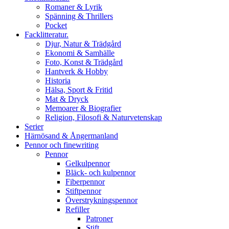
Romaner & Lyrik
Spänning & Thrillers
Pocket
Facklitteratur.
Djur, Natur & Trädgård
Ekonomi & Samhälle
Foto, Konst & Trädgård
Hantverk & Hobby
Historia
Hälsa, Sport & Fritid
Mat & Dryck
Memoarer & Biografier
Religion, Filosofi & Naturvetenskap
Serier
Härnösand & Ångermanland
Pennor och finewriting
Pennor
Gelkulpennor
Bläck- och kulpennor
Fiberpennor
Stiftpennor
Överstrykningspennor
Refiller
Patroner
Stift