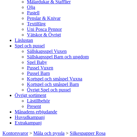
Målardukar & Stafflier
Olja
Pastell
Penslar & Knivar
Textilfärg
Uni Posca Pennor
Vätskor & Övrigt
Läslustan
Spel och pussel
Sällskapsspel Vuxen
Sällskapsspel Barn och ungdom
Spel Baby
Pussel Vuxen
Pussel Barn
Kortspel och småspel Vuxna
Kortspel och småspel Barn
Övrigt Spel och pussel
Övrigt sortiment
Lästillbehör
Present
Månadens erbjudande
Huvudkampanj
Extrakampanj
Kontorsvaror
>
Måla och pyssla
>
Silkespapper Rosa