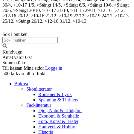
30/4, >10-17
1/5, >Stängt
14/5, >Stängt
6/6, >Stängt
19/6, >Stängt
20/6, >Stängt
30/10, >10-17
31/10, >11-15
29/11, >12-16
13/12,
>12-16
20/12, >10-16
21/12, >10-19
22/12, >10-19
24/12, >10-13
25/12, >Stängt
26/12, >12-16
31/12, >10-13
Sök i butiken
Kundvagn
Antal varor
0
st
Summa
0 kr
Till kassan
Mina sidor
Logga in
500 kr kvar till fri frakt.
Bokrea
Skönlitteratur
Romaner & Lyrik
Spänning & Thrillers
Facklitteratur
Djur, Natur& Trädgård
Ekonomi & Samhälle
Foto, Konst & Teater
Hantverk & Hobby
Historia