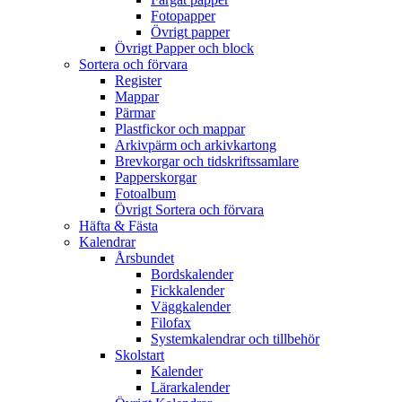
Fotopapper
Övrigt papper
Övrigt Papper och block
Sortera och förvara
Register
Mappar
Pärmar
Plastfickor och mappar
Arkivpärm och arkivkartong
Brevkorgar och tidskriftssamlare
Papperskorgar
Fotoalbum
Övrigt Sortera och förvara
Häfta & Fästa
Kalendrar
Årsbundet
Bordskalender
Fickkalender
Väggkalender
Filofax
Systemkalendrar och tillbehör
Skolstart
Kalender
Lärarkalender