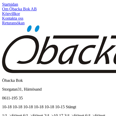
Startsidan
Om Öbacka Bok AB
Köpvillkor
Kontakta oss
Returansökan
Öbacka Bok
Storgatan31, Härnösand
0611-195 35
10-18
10-18
10-18
10-18
10-18
10-15
Stängt
1/1, >Stängt
6/1, >Stängt
2/4, >10-17
3/4, >Stängt
6/4, >Stängt