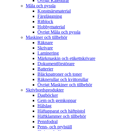
Övrigt Kalendrar
Måla och pyssla
Konstnärsmaterial
Färgläggning
Ritblock
Hobbymaterial
Övrigt Måla och pyssla
Maskiner och tillbehör
Räknare
Skrivare
Laminering
Märkmaskin och etikettskrivare
Dokumentförstörare
Batterier
Bläckpatroner och toner
Räknerullar och kvittorullar
Övrigt Maskiner och tillbehör
Skrivbordsprodukter
Dagböcker
Gem och gemkoppar
Hålslag
Häftapparat och häftpistol
Häftklammer och tillbehör
Pennfodral
Penn- och prylställ