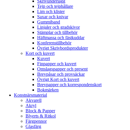
Skrivunderlägg
Tejp och tejphållare
Lim och klister
Saxar och knivar
Gummiband
Linjaler och gradskivor
Stämplar och tillbehör
Häftmassa och fästkuddar
Konferenstillbehör
Övrigt Skrivbordsprodukter
Kort och kuvert
Kuvert
Finpapper och kuvert
Omslagspapper och present
Brevpåsar och provsäckar
Övrigt Kort och kuvert
Brevpapper och korrespondenskort
Bokmärken
Konstnärsmaterial
Akvarell
Akryl
Block & Papper
Blyerts & Ritkol
Färgpennor
Glasfärg