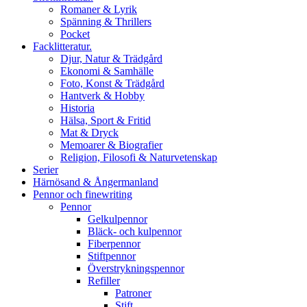
Romaner & Lyrik
Spänning & Thrillers
Pocket
Facklitteratur.
Djur, Natur & Trädgård
Ekonomi & Samhälle
Foto, Konst & Trädgård
Hantverk & Hobby
Historia
Hälsa, Sport & Fritid
Mat & Dryck
Memoarer & Biografier
Religion, Filosofi & Naturvetenskap
Serier
Härnösand & Ångermanland
Pennor och finewriting
Pennor
Gelkulpennor
Bläck- och kulpennor
Fiberpennor
Stiftpennor
Överstrykningspennor
Refiller
Patroner
Stift