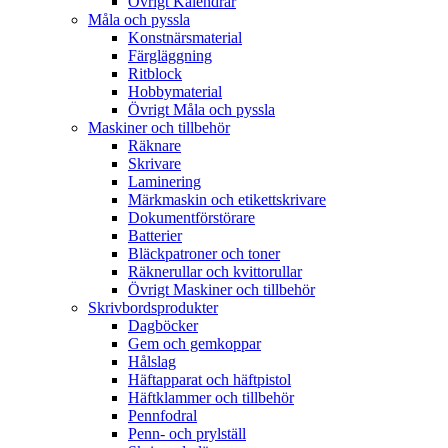
Övrigt Kalendrar
Måla och pyssla
Konstnärsmaterial
Färgläggning
Ritblock
Hobbymaterial
Övrigt Måla och pyssla
Maskiner och tillbehör
Räknare
Skrivare
Laminering
Märkmaskin och etikettskrivare
Dokumentförstörare
Batterier
Bläckpatroner och toner
Räknerullar och kvittorullar
Övrigt Maskiner och tillbehör
Skrivbordsprodukter
Dagböcker
Gem och gemkoppar
Hålslag
Häftapparat och häftpistol
Häftklammer och tillbehör
Pennfodral
Penn- och prylställ