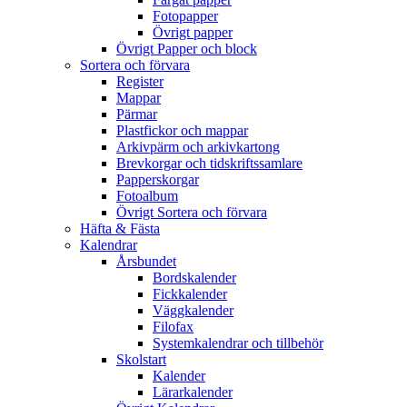
Fotopapper
Övrigt papper
Övrigt Papper och block
Sortera och förvara
Register
Mappar
Pärmar
Plastfickor och mappar
Arkivpärm och arkivkartong
Brevkorgar och tidskriftssamlare
Papperskorgar
Fotoalbum
Övrigt Sortera och förvara
Häfta & Fästa
Kalendrar
Årsbundet
Bordskalender
Fickkalender
Väggkalender
Filofax
Systemkalendrar och tillbehör
Skolstart
Kalender
Lärarkalender