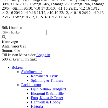
30/4, >10-17
1/5, >Stängt
14/5, >Stängt
6/6, >Stängt
19/6, >Stängt
20/6, >Stängt
30/10, >10-17
31/10, >11-15
29/11, >12-16
13/12,
>12-16
20/12, >10-16
21/12, >10-19
22/12, >10-19
24/12, >10-13
25/12, >Stängt
26/12, >12-16
31/12, >10-13
Sök i butiken
Kundvagn
Antal varor
0
st
Summa
0 kr
Till kassan
Mina sidor
Logga in
500 kr kvar till fri frakt.
Bokrea
Skönlitteratur
Romaner & Lyrik
Spänning & Thrillers
Facklitteratur
Djur, Natur& Trädgård
Ekonomi & Samhälle
Foto, Konst & Teater
Hantverk & Hobby
Historia