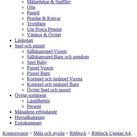
Målardukar & Stafflier
Olja
Pastell
Penslar & Knivar
Textilfärg
Uni Posca Pennor
Vätskor & Övrigt
Läslustan
Spel och pussel
Sällskapsspel Vuxen
Sällskapsspel Barn och ungdom
Spel Baby
Pussel Vuxen
Pussel Barn
Kortspel och småspel Vuxna
Kortspel och småspel Barn
Övrigt Spel och pussel
Övrigt sortiment
Lästillbehör
Present
Månadens erbjudande
Huvudkampanj
Extrakampanj
Kontorsvaror
>
Måla och pyssla
>
Ritblock
>
Ritblock Ugglan A4,