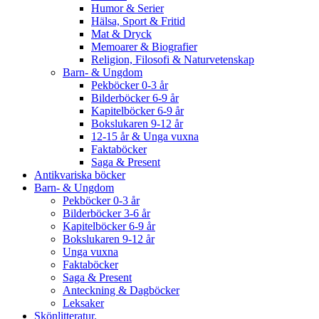
Humor & Serier
Hälsa, Sport & Fritid
Mat & Dryck
Memoarer & Biografier
Religion, Filosofi & Naturvetenskap
Barn- & Ungdom
Pekböcker 0-3 år
Bilderböcker 6-9 år
Kapitelböcker 6-9 år
Bokslukaren 9-12 år
12-15 år & Unga vuxna
Faktaböcker
Saga & Present
Antikvariska böcker
Barn- & Ungdom
Pekböcker 0-3 år
Bilderböcker 3-6 år
Kapitelböcker 6-9 år
Bokslukaren 9-12 år
Unga vuxna
Faktaböcker
Saga & Present
Anteckning & Dagböcker
Leksaker
Skönlitteratur.