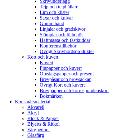
Skrivunderlägg
Tejp och tejphållare
Lim och klister
Saxar och knivar
Gummiband
Linjaler och gradskivor
Stämplar och tillbehör
Häftmassa och fästkuddar
Konferenstillbehör
Övrigt Skrivbordsprodukter
Kort och kuvert
Kuvert
Finpapper och kuvert
Omslagspapper och present
Brevpåsar och provsäckar
Övrigt Kort och kuvert
Brevpapper och korrespondenskort
Bokmärken
Konstnärsmaterial
Akvarell
Akryl
Block & Papper
Blyerts & Ritkol
Färgpennor
Glasfärg