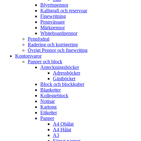
Blyertspennor
Kalligrafi och reservoar
Finewritning
Pennvässare
Märkpennor
Whiteboardpennor
Pennfodral
Radering och korrigering
Övrigt Pennor och finewriting
Kontorsvaror
Papper och block
Anteckningsböcker
Adressböcker
Gästböcker
Block och blockkuber
Blanketter
Kollegieblock
Notisar
Kartong
Etiketter
Papper
A4 Ohålat
A4 Hålat
A3
Färgat papper