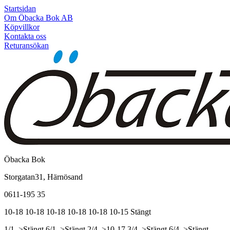
Startsidan
Om Öbacka Bok AB
Köpvillkor
Kontakta oss
Returansökan
Öbacka Bok
Storgatan31, Härnösand
0611-195 35
10-18
10-18
10-18
10-18
10-18
10-15
Stängt
1/1, >Stängt
6/1, >Stängt
2/4, >10-17
3/4, >Stängt
6/4, >Stängt