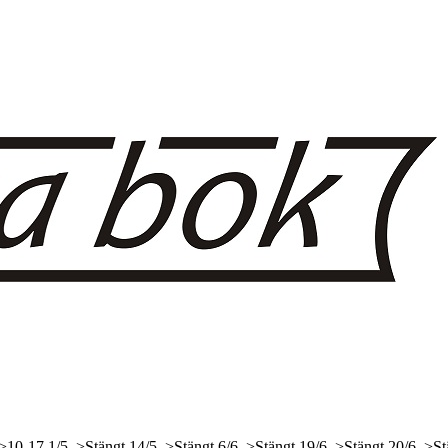
 >10-17
1/5, >Stängt
14/5, >Stängt
6/6, >Stängt
19/6, >Stängt
20/6, >St