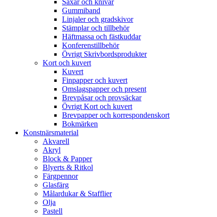
Saxar och knivar
Gummiband
Linjaler och gradskivor
Stämplar och tillbehör
Häftmassa och fästkuddar
Konferenstillbehör
Övrigt Skrivbordsprodukter
Kort och kuvert
Kuvert
Finpapper och kuvert
Omslagspapper och present
Brevpåsar och provsäckar
Övrigt Kort och kuvert
Brevpapper och korrespondenskort
Bokmärken
Konstnärsmaterial
Akvarell
Akryl
Block & Papper
Blyerts & Ritkol
Färgpennor
Glasfärg
Målardukar & Stafflier
Olja
Pastell