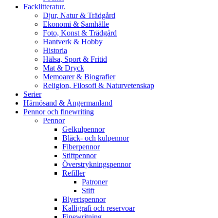
Facklitteratur.
Djur, Natur & Trädgård
Ekonomi & Samhälle
Foto, Konst & Trädgård
Hantverk & Hobby
Historia
Hälsa, Sport & Fritid
Mat & Dryck
Memoarer & Biografier
Religion, Filosofi & Naturvetenskap
Serier
Härnösand & Ångermanland
Pennor och finewriting
Pennor
Gelkulpennor
Bläck- och kulpennor
Fiberpennor
Stiftpennor
Överstrykningspennor
Refiller
Patroner
Stift
Blyertspennor
Kalligrafi och reservoar
Finewritning