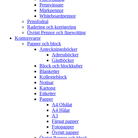
Pennvässare
Märkpennor
Whiteboardpennor
Pennfodral
Radering och korrigering
Övrigt Pennor och finewriting
Kontorsvaror
Papper och block
Anteckningsböcker
Adressböcker
Gästböcker
Block och blockkuber
Blanketter
Kollegieblock
Notisar
Kartong
Etiketter
Papper
A4 Ohålat
A4 Hålat
A3
Färgat papper
Fotopapper
Övrigt papper
Övrigt Papper och block