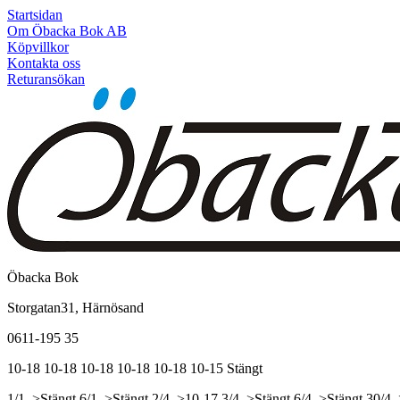
Startsidan
Om Öbacka Bok AB
Köpvillkor
Kontakta oss
Returansökan
Öbacka Bok
Storgatan31, Härnösand
0611-195 35
10-18
10-18
10-18
10-18
10-18
10-15
Stängt
1/1, >Stängt
6/1, >Stängt
2/4, >10-17
3/4, >Stängt
6/4, >Stängt
30/4,