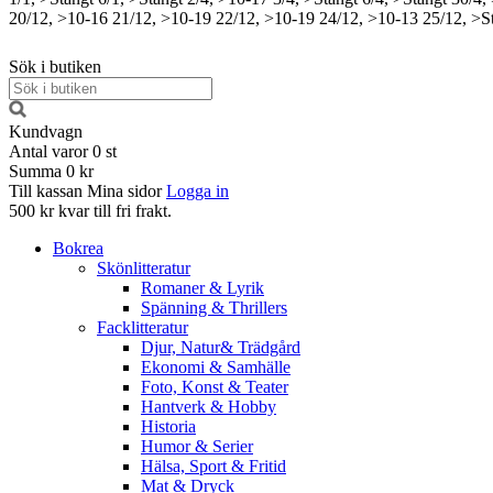
20/12, >10-16
21/12, >10-19
22/12, >10-19
24/12, >10-13
25/12, >S
Sök i butiken
Kundvagn
Antal varor
0
st
Summa
0 kr
Till kassan
Mina sidor
Logga in
500 kr kvar till fri frakt.
Bokrea
Skönlitteratur
Romaner & Lyrik
Spänning & Thrillers
Facklitteratur
Djur, Natur& Trädgård
Ekonomi & Samhälle
Foto, Konst & Teater
Hantverk & Hobby
Historia
Humor & Serier
Hälsa, Sport & Fritid
Mat & Dryck