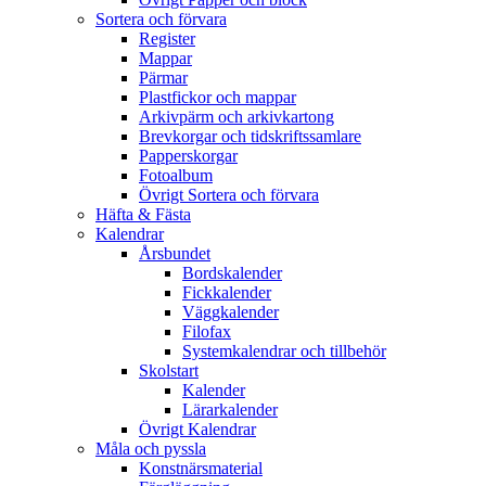
Sortera och förvara
Register
Mappar
Pärmar
Plastfickor och mappar
Arkivpärm och arkivkartong
Brevkorgar och tidskriftssamlare
Papperskorgar
Fotoalbum
Övrigt Sortera och förvara
Häfta & Fästa
Kalendrar
Årsbundet
Bordskalender
Fickkalender
Väggkalender
Filofax
Systemkalendrar och tillbehör
Skolstart
Kalender
Lärarkalender
Övrigt Kalendrar
Måla och pyssla
Konstnärsmaterial