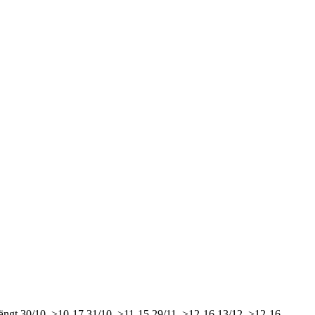
ängt
30/10, >10-17
31/10, >11-15
29/11, >12-16
13/12, >12-16