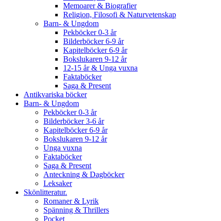
Memoarer & Biografier
Religion, Filosofi & Naturvetenskap
Barn- & Ungdom
Pekböcker 0-3 år
Bilderböcker 6-9 år
Kapitelböcker 6-9 år
Bokslukaren 9-12 år
12-15 år & Unga vuxna
Faktaböcker
Saga & Present
Antikvariska böcker
Barn- & Ungdom
Pekböcker 0-3 år
Bilderböcker 3-6 år
Kapitelböcker 6-9 år
Bokslukaren 9-12 år
Unga vuxna
Faktaböcker
Saga & Present
Anteckning & Dagböcker
Leksaker
Skönlitteratur.
Romaner & Lyrik
Spänning & Thrillers
Pocket