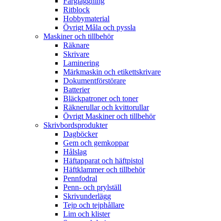
Färgläggning
Ritblock
Hobbymaterial
Övrigt Måla och pyssla
Maskiner och tillbehör
Räknare
Skrivare
Laminering
Märkmaskin och etikettskrivare
Dokumentförstörare
Batterier
Bläckpatroner och toner
Räknerullar och kvittorullar
Övrigt Maskiner och tillbehör
Skrivbordsprodukter
Dagböcker
Gem och gemkoppar
Hålslag
Häftapparat och häftpistol
Häftklammer och tillbehör
Pennfodral
Penn- och prylställ
Skrivunderlägg
Tejp och tejphållare
Lim och klister