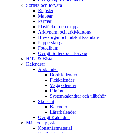
Sortera och förvara
Register
Mappar
Pärmar
Plastfickor och mappar
Arkivpärm och arkivkartong
Brevkorgar och tidskriftssamlare
Papperskorgar
Fotoalbum
Övrigt Sortera och förvara
Häfta & Fästa
Kalendrar
Årsbundet
Bordskalender
Fickkalender
Väggkalender
Filofax
Systemkalendrar och tillbehör
Skolstart
Kalender
Lärarkalender
Övrigt Kalendrar
Måla och pyssla
Konstnärsmaterial