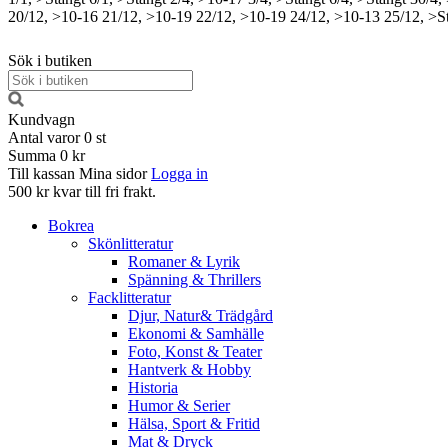
20/12, >10-16
21/12, >10-19
22/12, >10-19
24/12, >10-13
25/12, >S
Sök i butiken
Kundvagn
Antal varor
0
st
Summa
0 kr
Till kassan
Mina sidor
Logga in
500 kr kvar till fri frakt.
Bokrea
Skönlitteratur
Romaner & Lyrik
Spänning & Thrillers
Facklitteratur
Djur, Natur& Trädgård
Ekonomi & Samhälle
Foto, Konst & Teater
Hantverk & Hobby
Historia
Humor & Serier
Hälsa, Sport & Fritid
Mat & Dryck