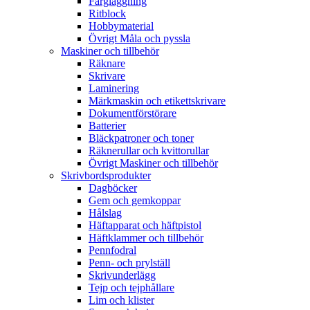
Färgläggning
Ritblock
Hobbymaterial
Övrigt Måla och pyssla
Maskiner och tillbehör
Räknare
Skrivare
Laminering
Märkmaskin och etikettskrivare
Dokumentförstörare
Batterier
Bläckpatroner och toner
Räknerullar och kvittorullar
Övrigt Maskiner och tillbehör
Skrivbordsprodukter
Dagböcker
Gem och gemkoppar
Hålslag
Häftapparat och häftpistol
Häftklammer och tillbehör
Pennfodral
Penn- och prylställ
Skrivunderlägg
Tejp och tejphållare
Lim och klister