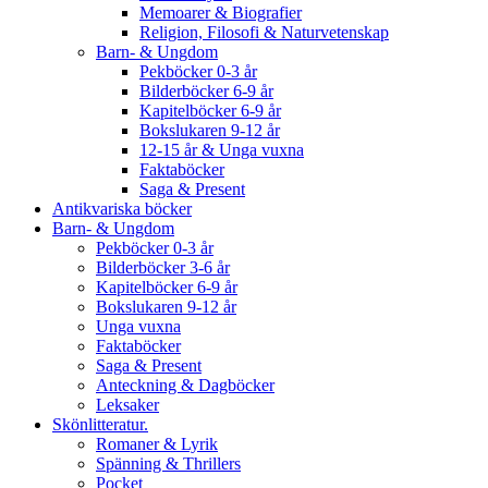
Memoarer & Biografier
Religion, Filosofi & Naturvetenskap
Barn- & Ungdom
Pekböcker 0-3 år
Bilderböcker 6-9 år
Kapitelböcker 6-9 år
Bokslukaren 9-12 år
12-15 år & Unga vuxna
Faktaböcker
Saga & Present
Antikvariska böcker
Barn- & Ungdom
Pekböcker 0-3 år
Bilderböcker 3-6 år
Kapitelböcker 6-9 år
Bokslukaren 9-12 år
Unga vuxna
Faktaböcker
Saga & Present
Anteckning & Dagböcker
Leksaker
Skönlitteratur.
Romaner & Lyrik
Spänning & Thrillers
Pocket