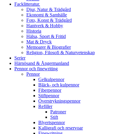
Facklitteratur.
Djur, Natur & Trädgård
Ekonomi & Samhälle
Foto, Konst & Trädgård
Hantverk & Hobby
Historia
Hälsa, Sport & Fritid
Mat & Dryck
Memoarer & Biografier
Religion, Filosofi & Naturvetenskap
Serier
Härnösand & Ångermanland
Pennor och finewriting
Pennor
Gelkulpennor
Bläck- och kulpennor
Fiberpennor
Stiftpennor
Överstrykningspennor
Refiller
Patroner
Stift
Blyertspennor
Kalligrafi och reservoar
Finewritning