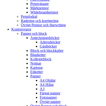
Pennvässare
Märkpennor
Whiteboardpennor
Pennfodral
Radering och korrigering
Övrigt Pennor och finewriting
Kontorsvaror
Papper och block
Anteckningsböcker
Adressböcker
Gästböcker
Block och blockkuber
Blanketter
Kollegieblock
Notisar
Kartong
Etiketter
Papper
A4 Ohålat
A4 Hålat
A3
Färgat papper
Fotopapper
Övrigt papper
Övrigt Papper och block