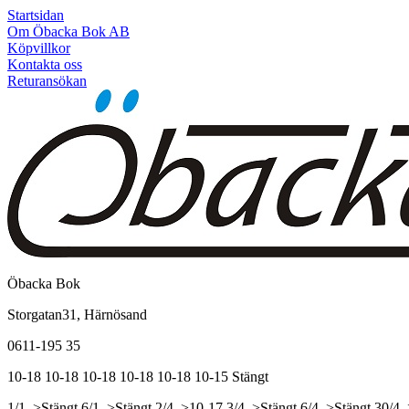
Startsidan
Om Öbacka Bok AB
Köpvillkor
Kontakta oss
Returansökan
Öbacka Bok
Storgatan31, Härnösand
0611-195 35
10-18
10-18
10-18
10-18
10-18
10-15
Stängt
1/1, >Stängt
6/1, >Stängt
2/4, >10-17
3/4, >Stängt
6/4, >Stängt
30/4,