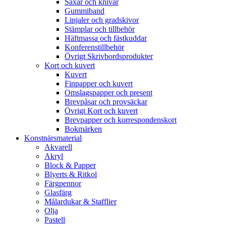
Saxar och knivar
Gummiband
Linjaler och gradskivor
Stämplar och tillbehör
Häftmassa och fästkuddar
Konferenstillbehör
Övrigt Skrivbordsprodukter
Kort och kuvert
Kuvert
Finpapper och kuvert
Omslagspapper och present
Brevpåsar och provsäckar
Övrigt Kort och kuvert
Brevpapper och korrespondenskort
Bokmärken
Konstnärsmaterial
Akvarell
Akryl
Block & Papper
Blyerts & Ritkol
Färgpennor
Glasfärg
Målardukar & Stafflier
Olja
Pastell