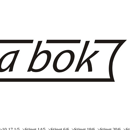
 >10-17
1/5, >Stängt
14/5, >Stängt
6/6, >Stängt
19/6, >Stängt
20/6, >St