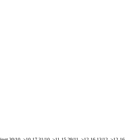
ängt
30/10, >10-17
31/10, >11-15
29/11, >12-16
13/12, >12-16