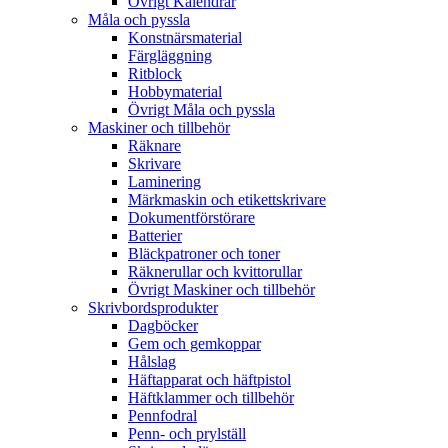
Övrigt Kalendrar
Måla och pyssla
Konstnärsmaterial
Färgläggning
Ritblock
Hobbymaterial
Övrigt Måla och pyssla
Maskiner och tillbehör
Räknare
Skrivare
Laminering
Märkmaskin och etikettskrivare
Dokumentförstörare
Batterier
Bläckpatroner och toner
Räknerullar och kvittorullar
Övrigt Maskiner och tillbehör
Skrivbordsprodukter
Dagböcker
Gem och gemkoppar
Hålslag
Häftapparat och häftpistol
Häftklammer och tillbehör
Pennfodral
Penn- och prylställ