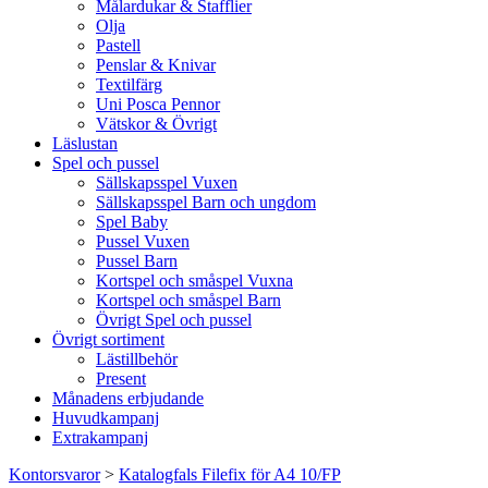
Målardukar & Stafflier
Olja
Pastell
Penslar & Knivar
Textilfärg
Uni Posca Pennor
Vätskor & Övrigt
Läslustan
Spel och pussel
Sällskapsspel Vuxen
Sällskapsspel Barn och ungdom
Spel Baby
Pussel Vuxen
Pussel Barn
Kortspel och småspel Vuxna
Kortspel och småspel Barn
Övrigt Spel och pussel
Övrigt sortiment
Lästillbehör
Present
Månadens erbjudande
Huvudkampanj
Extrakampanj
Kontorsvaror
>
Katalogfals Filefix för A4 10/FP