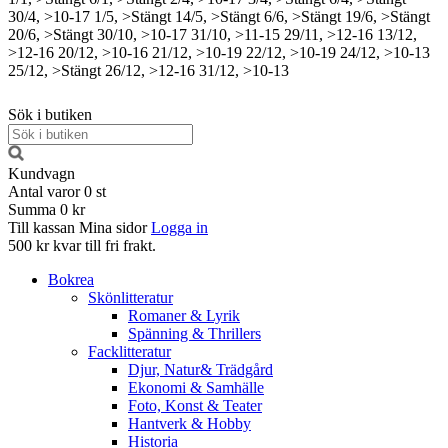
30/4, >10-17
1/5, >Stängt
14/5, >Stängt
6/6, >Stängt
19/6, >Stängt
20/6, >Stängt
30/10, >10-17
31/10, >11-15
29/11, >12-16
13/12,
>12-16
20/12, >10-16
21/12, >10-19
22/12, >10-19
24/12, >10-13
25/12, >Stängt
26/12, >12-16
31/12, >10-13
Sök i butiken
Kundvagn
Antal varor
0
st
Summa
0 kr
Till kassan
Mina sidor
Logga in
500 kr kvar till fri frakt.
Bokrea
Skönlitteratur
Romaner & Lyrik
Spänning & Thrillers
Facklitteratur
Djur, Natur& Trädgård
Ekonomi & Samhälle
Foto, Konst & Teater
Hantverk & Hobby
Historia