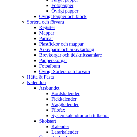
Fotopapper
Övrigt papper
Övrigt Papper och block
Sortera och förvara
Register
Mappar
Pärmar
Plastfickor och mappar
Arkivpärm och arkivkartong
Brevkorgar och tidskriftssamlare
Papperskorgar
Fotoalbum
Övrigt Sortera och förvara
Häfta & Fästa
Kalendrar
Årsbundet
Bordskalender
Fickkalender
Väggkalender
Filofax
Systemkalendrar och tillbehör
Skolstart
Kalender
Lärarkalender