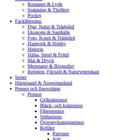
Romaner & Lyrik
Spänning & Thrillers
Pocket
Facklitteratur.
Djur, Natur & Trädgård
Ekonomi & Samhälle
Foto, Konst & Trädgård
Hantverk & Hobby
Historia
Hälsa, Sport & Fritid
Mat & Dryck
Memoarer & Biografier
Religion, Filosofi & Naturvetenskap
Serier
Härnösand & Ångermanland
Pennor och finewriting
Pennor
Gelkulpennor
Bläck- och kulpennor
Fiberpennor
Stiftpennor
Överstrykningspennor
Refiller
Patroner
Stift