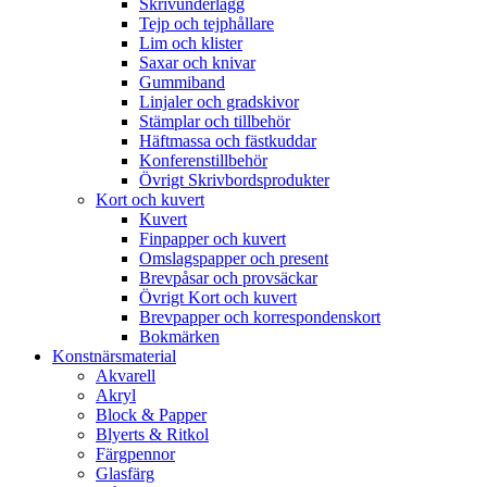
Skrivunderlägg
Tejp och tejphållare
Lim och klister
Saxar och knivar
Gummiband
Linjaler och gradskivor
Stämplar och tillbehör
Häftmassa och fästkuddar
Konferenstillbehör
Övrigt Skrivbordsprodukter
Kort och kuvert
Kuvert
Finpapper och kuvert
Omslagspapper och present
Brevpåsar och provsäckar
Övrigt Kort och kuvert
Brevpapper och korrespondenskort
Bokmärken
Konstnärsmaterial
Akvarell
Akryl
Block & Papper
Blyerts & Ritkol
Färgpennor
Glasfärg