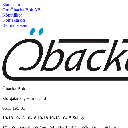
Startsidan
Om Öbacka Bok AB
Köpvillkor
Kontakta oss
Returansökan
Öbacka Bok
Storgatan31, Härnösand
0611-195 35
10-18
10-18
10-18
10-18
10-18
10-15
Stängt
1/1, >Stängt
6/1, >Stängt
2/4, >10-17
3/4, >Stängt
6/4, >Stängt