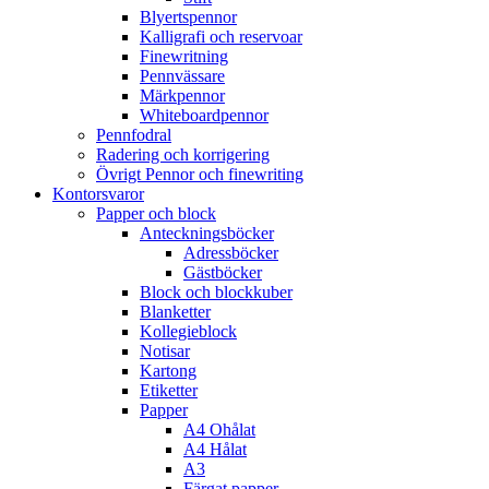
Blyertspennor
Kalligrafi och reservoar
Finewritning
Pennvässare
Märkpennor
Whiteboardpennor
Pennfodral
Radering och korrigering
Övrigt Pennor och finewriting
Kontorsvaror
Papper och block
Anteckningsböcker
Adressböcker
Gästböcker
Block och blockkuber
Blanketter
Kollegieblock
Notisar
Kartong
Etiketter
Papper
A4 Ohålat
A4 Hålat
A3
Färgat papper