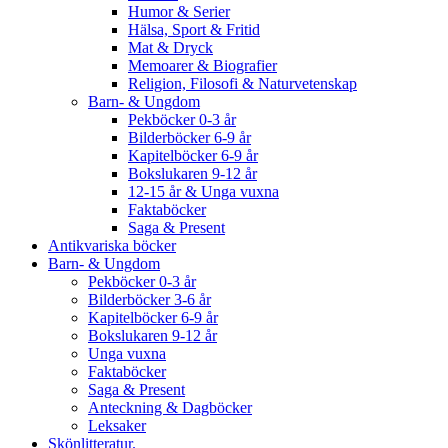
Humor & Serier
Hälsa, Sport & Fritid
Mat & Dryck
Memoarer & Biografier
Religion, Filosofi & Naturvetenskap
Barn- & Ungdom
Pekböcker 0-3 år
Bilderböcker 6-9 år
Kapitelböcker 6-9 år
Bokslukaren 9-12 år
12-15 år & Unga vuxna
Faktaböcker
Saga & Present
Antikvariska böcker
Barn- & Ungdom
Pekböcker 0-3 år
Bilderböcker 3-6 år
Kapitelböcker 6-9 år
Bokslukaren 9-12 år
Unga vuxna
Faktaböcker
Saga & Present
Anteckning & Dagböcker
Leksaker
Skönlitteratur.