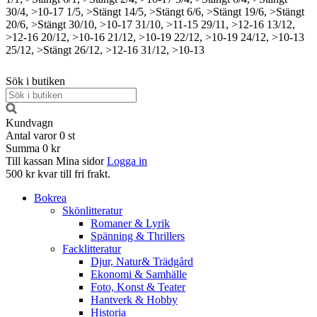
30/4, >10-17
1/5, >Stängt
14/5, >Stängt
6/6, >Stängt
19/6, >Stängt
20/6, >Stängt
30/10, >10-17
31/10, >11-15
29/11, >12-16
13/12,
>12-16
20/12, >10-16
21/12, >10-19
22/12, >10-19
24/12, >10-13
25/12, >Stängt
26/12, >12-16
31/12, >10-13
Sök i butiken
Kundvagn
Antal varor
0
st
Summa
0 kr
Till kassan
Mina sidor
Logga in
500 kr kvar till fri frakt.
Bokrea
Skönlitteratur
Romaner & Lyrik
Spänning & Thrillers
Facklitteratur
Djur, Natur& Trädgård
Ekonomi & Samhälle
Foto, Konst & Teater
Hantverk & Hobby
Historia