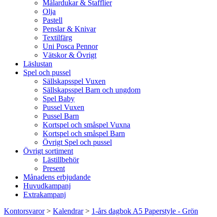
Målardukar & Stafflier
Olja
Pastell
Penslar & Knivar
Textilfärg
Uni Posca Pennor
Vätskor & Övrigt
Läslustan
Spel och pussel
Sällskapsspel Vuxen
Sällskapsspel Barn och ungdom
Spel Baby
Pussel Vuxen
Pussel Barn
Kortspel och småspel Vuxna
Kortspel och småspel Barn
Övrigt Spel och pussel
Övrigt sortiment
Lästillbehör
Present
Månadens erbjudande
Huvudkampanj
Extrakampanj
Kontorsvaror
>
Kalendrar
>
1-års dagbok A5 Paperstyle - Grön