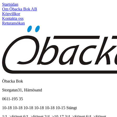
Startsidan
Om Öbacka Bok AB
Köpvillkor
Kontakta oss
Returansökan
Öbacka Bok
Storgatan31, Härnösand
0611-195 35
10-18
10-18
10-18
10-18
10-18
10-15
Stängt
1/1, >Stängt
6/1, >Stängt
2/4, >10-17
3/4, >Stängt
6/4, >Stängt