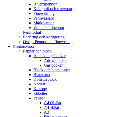
Blyertspennor
Kalligrafi och reservoar
Finewritning
Pennvässare
Märkpennor
Whiteboardpennor
Pennfodral
Radering och korrigering
Övrigt Pennor och finewriting
Kontorsvaror
Papper och block
Anteckningsböcker
Adressböcker
Gästböcker
Block och blockkuber
Blanketter
Kollegieblock
Notisar
Kartong
Etiketter
Papper
A4 Ohålat
A4 Hålat
A3
Färgat papper