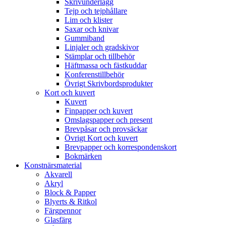
Skrivunderlägg
Tejp och tejphållare
Lim och klister
Saxar och knivar
Gummiband
Linjaler och gradskivor
Stämplar och tillbehör
Häftmassa och fästkuddar
Konferenstillbehör
Övrigt Skrivbordsprodukter
Kort och kuvert
Kuvert
Finpapper och kuvert
Omslagspapper och present
Brevpåsar och provsäckar
Övrigt Kort och kuvert
Brevpapper och korrespondenskort
Bokmärken
Konstnärsmaterial
Akvarell
Akryl
Block & Papper
Blyerts & Ritkol
Färgpennor
Glasfärg