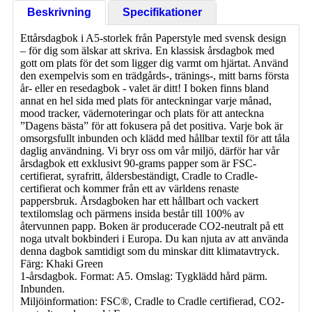
Beskrivning
Specifikationer
Ettårsdagbok i A5-storlek från Paperstyle med svensk design
– för dig som älskar att skriva. En klassisk årsdagbok med
gott om plats för det som ligger dig varmt om hjärtat. Använd
den exempelvis som en trädgårds-, tränings-, mitt barns första
år- eller en resedagbok - valet är ditt! I boken finns bland
annat en hel sida med plats för anteckningar varje månad,
mood tracker, vädernoteringar och plats för att anteckna
”Dagens bästa” för att fokusera på det positiva. Varje bok är
omsorgsfullt inbunden och klädd med hållbar textil för att tåla
daglig användning. Vi bryr oss om vår miljö, därför har vår
årsdagbok ett exklusivt 90-grams papper som är FSC-
certifierat, syrafritt, åldersbeständigt, Cradle to Cradle-
certifierat och kommer från ett av världens renaste
pappersbruk. Årsdagboken har ett hållbart och vackert
textilomslag och pärmens insida består till 100% av
återvunnen papp. Boken är producerade CO2-neutralt på ett
noga utvalt bokbinderi i Europa. Du kan njuta av att använda
denna dagbok samtidigt som du minskar ditt klimatavtryck.
Färg: Khaki Green
1-årsdagbok. Format: A5. Omslag: Tygklädd hård pärm.
Inbunden.
Miljöinformation: FSC®, Cradle to Cradle certifierad, CO2-