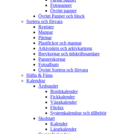
Fotopapper
Övrigt papper
Övrigt Papper och block
Sortera och förvara
Register
Mappar
Pärmar
Plastfickor och mappar
Arkivpärm och arkivkartong
Brevkorgar och tidskriftssamlare
Papperskorgar
Fotoalbum
Övrigt Sortera och förvara
Häfta & Fästa
Kalendrar
Årsbundet
Bordskalender
Fickkalender
Väggkalender
Filofax
Systemkalendrar och tillbehör
Skolstart
Kalender
Lärarkalender