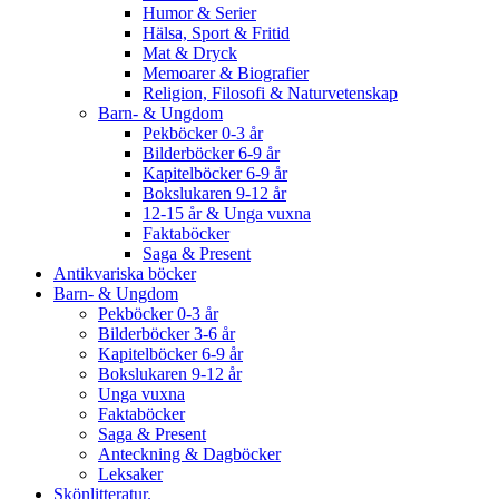
Humor & Serier
Hälsa, Sport & Fritid
Mat & Dryck
Memoarer & Biografier
Religion, Filosofi & Naturvetenskap
Barn- & Ungdom
Pekböcker 0-3 år
Bilderböcker 6-9 år
Kapitelböcker 6-9 år
Bokslukaren 9-12 år
12-15 år & Unga vuxna
Faktaböcker
Saga & Present
Antikvariska böcker
Barn- & Ungdom
Pekböcker 0-3 år
Bilderböcker 3-6 år
Kapitelböcker 6-9 år
Bokslukaren 9-12 år
Unga vuxna
Faktaböcker
Saga & Present
Anteckning & Dagböcker
Leksaker
Skönlitteratur.