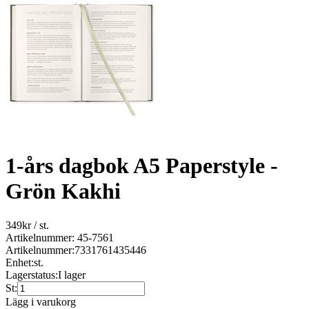
1-års dagbok A5 Paperstyle -
Grön Kakhi
349
kr
/ st.
Artikelnummer: 45-7561
Artikelnummer:
7331761435446
Enhet:
st.
Lagerstatus:
I lager
St:
Lägg i varukorg