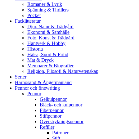
Romaner & Lyrik
Spänning & Thrillers
Pocket
Facklitteratur.
Djur, Natur & Trädgård
Ekonomi & Samhälle
Foto, Konst & Trädgård
Hantverk & Hobby
Historia
Hälsa, Sport & Fritid
Mat & Dryck
Memoarer & Biografier
Religion, Filosofi & Naturvetenskap
Serier
Härnösand & Ångermanland
Pennor och finewriting
Pennor
Gelkulpennor
Bläck- och kulpennor
Fiberpennor
Stiftpennor
Överstrykningspennor
Refiller
Patroner
Stift