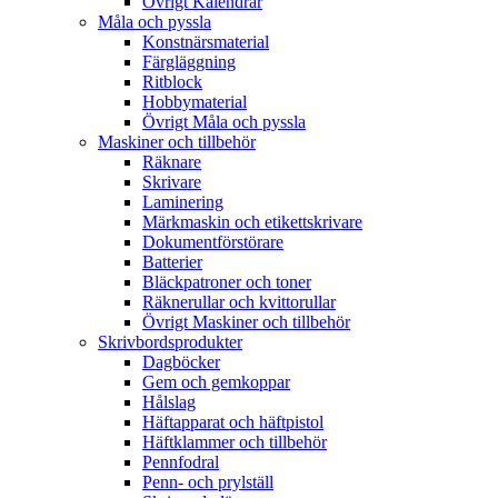
Övrigt Kalendrar
Måla och pyssla
Konstnärsmaterial
Färgläggning
Ritblock
Hobbymaterial
Övrigt Måla och pyssla
Maskiner och tillbehör
Räknare
Skrivare
Laminering
Märkmaskin och etikettskrivare
Dokumentförstörare
Batterier
Bläckpatroner och toner
Räknerullar och kvittorullar
Övrigt Maskiner och tillbehör
Skrivbordsprodukter
Dagböcker
Gem och gemkoppar
Hålslag
Häftapparat och häftpistol
Häftklammer och tillbehör
Pennfodral
Penn- och prylställ