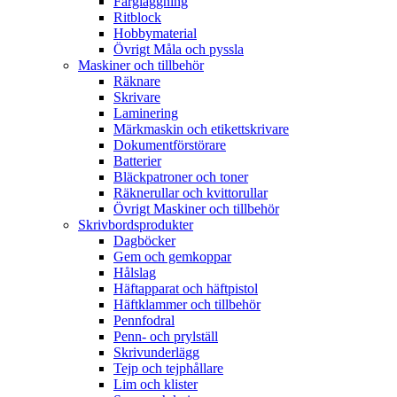
Färgläggning
Ritblock
Hobbymaterial
Övrigt Måla och pyssla
Maskiner och tillbehör
Räknare
Skrivare
Laminering
Märkmaskin och etikettskrivare
Dokumentförstörare
Batterier
Bläckpatroner och toner
Räknerullar och kvittorullar
Övrigt Maskiner och tillbehör
Skrivbordsprodukter
Dagböcker
Gem och gemkoppar
Hålslag
Häftapparat och häftpistol
Häftklammer och tillbehör
Pennfodral
Penn- och prylställ
Skrivunderlägg
Tejp och tejphållare
Lim och klister