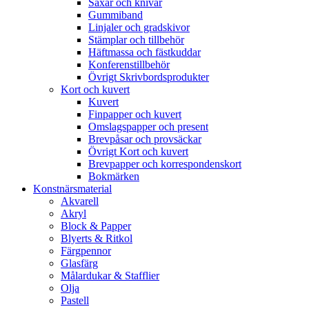
Saxar och knivar
Gummiband
Linjaler och gradskivor
Stämplar och tillbehör
Häftmassa och fästkuddar
Konferenstillbehör
Övrigt Skrivbordsprodukter
Kort och kuvert
Kuvert
Finpapper och kuvert
Omslagspapper och present
Brevpåsar och provsäckar
Övrigt Kort och kuvert
Brevpapper och korrespondenskort
Bokmärken
Konstnärsmaterial
Akvarell
Akryl
Block & Papper
Blyerts & Ritkol
Färgpennor
Glasfärg
Målardukar & Stafflier
Olja
Pastell