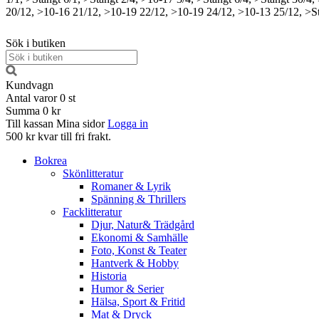
20/12, >10-16
21/12, >10-19
22/12, >10-19
24/12, >10-13
25/12, >S
Sök i butiken
Kundvagn
Antal varor
0
st
Summa
0 kr
Till kassan
Mina sidor
Logga in
500 kr kvar till fri frakt.
Bokrea
Skönlitteratur
Romaner & Lyrik
Spänning & Thrillers
Facklitteratur
Djur, Natur& Trädgård
Ekonomi & Samhälle
Foto, Konst & Teater
Hantverk & Hobby
Historia
Humor & Serier
Hälsa, Sport & Fritid
Mat & Dryck