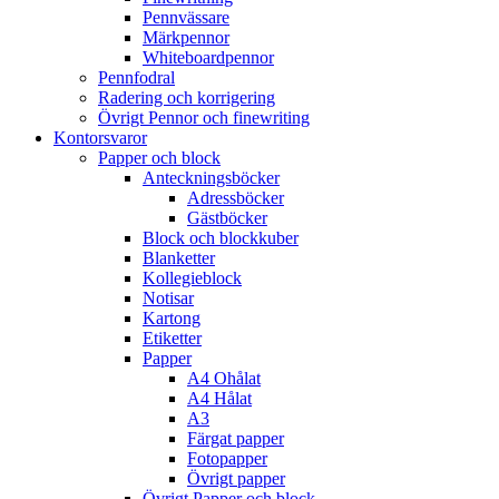
Pennvässare
Märkpennor
Whiteboardpennor
Pennfodral
Radering och korrigering
Övrigt Pennor och finewriting
Kontorsvaror
Papper och block
Anteckningsböcker
Adressböcker
Gästböcker
Block och blockkuber
Blanketter
Kollegieblock
Notisar
Kartong
Etiketter
Papper
A4 Ohålat
A4 Hålat
A3
Färgat papper
Fotopapper
Övrigt papper
Övrigt Papper och block