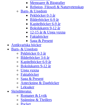
Memoarer & Biografier
Religion, Filosofi & Naturvetenskap
Barn- & Ungdom
Pekböcker 0-3 år
Bilderböcker 6-9 år
Kapitelböcker 6-9 år
Bokslukaren 9-12 år
12-15 år & Unga vuxna
Faktaböcker
Saga & Present
Antikvariska böcker
Barn- & Ungdom
Pekböcker 0-3 år
Bilderböcker 3-6 år
Kapitelböcker 6-9 år
Bokslukaren 9-12 år
Unga vuxna
Faktaböcker
Saga & Present
Anteckning & Dagböcker
Leksaker
Skönlitteratur.
Romaner & Lyrik
Spänning & Thrillers
Pocket