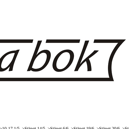
 >10-17
1/5, >Stängt
14/5, >Stängt
6/6, >Stängt
19/6, >Stängt
20/6, >St