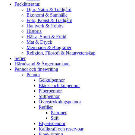
Facklitteratur.
Djur, Natur & Trädgård
Ekonomi & Samhälle
Foto, Konst & Trädgård
Hantverk & Hobby
Historia
Hälsa, Sport & Fritid
Mat & Dryck
Memoarer & Biografier
Religion, Filosofi & Naturvetenskap
Serier
Härnösand & Ångermanland
Pennor och finewriting
Pennor
Gelkulpennor
Bläck- och kulpennor
Fiberpennor
Stiftpennor
Överstrykningspennor
Refiller
Patroner
Stift
Blyertspennor
Kalligrafi och reservoar
Finewritning