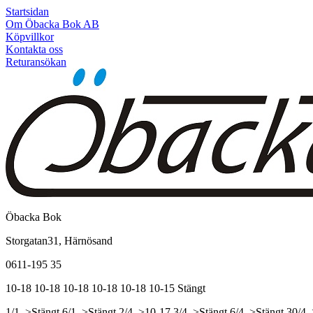
Startsidan
Om Öbacka Bok AB
Köpvillkor
Kontakta oss
Returansökan
Öbacka Bok
Storgatan31, Härnösand
0611-195 35
10-18
10-18
10-18
10-18
10-18
10-15
Stängt
1/1, >Stängt
6/1, >Stängt
2/4, >10-17
3/4, >Stängt
6/4, >Stängt
30/4,