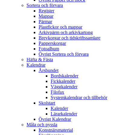
Sortera och förvara
Register
Mappar
Pärmar
Plastfickor och mappar
Arkivpärm och arkivkartong
Brevkorgar och tidskriftssamlare
Papperskorgar
Fotoalbum
Övrigt Sortera och förvara
Häfta & Fästa
Kalendrar
Årsbundet
Bordskalender
Fickkalender
Väggkalender
Filofax
Systemkalendrar och tillbehör
Skolstart
Kalender
Lärarkalender
Övrigt Kalendrar
Måla och pyssla
Konstnärsmaterial