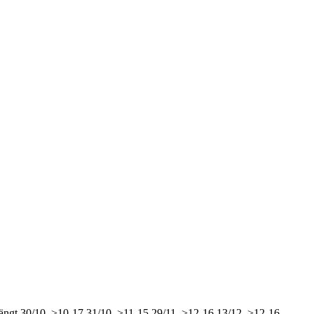
ängt
30/10, >10-17
31/10, >11-15
29/11, >12-16
13/12, >12-16