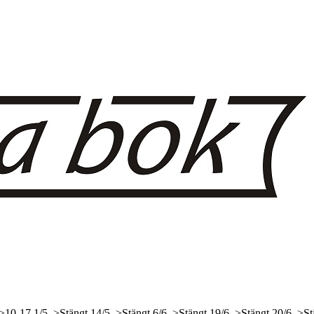
 >10-17
1/5, >Stängt
14/5, >Stängt
6/6, >Stängt
19/6, >Stängt
20/6, >St