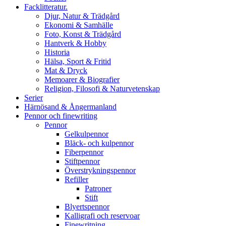
Facklitteratur.
Djur, Natur & Trädgård
Ekonomi & Samhälle
Foto, Konst & Trädgård
Hantverk & Hobby
Historia
Hälsa, Sport & Fritid
Mat & Dryck
Memoarer & Biografier
Religion, Filosofi & Naturvetenskap
Serier
Härnösand & Ångermanland
Pennor och finewriting
Pennor
Gelkulpennor
Bläck- och kulpennor
Fiberpennor
Stiftpennor
Överstrykningspennor
Refiller
Patroner
Stift
Blyertspennor
Kalligrafi och reservoar
Finewritning