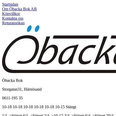
Startsidan
Om Öbacka Bok AB
Köpvillkor
Kontakta oss
Returansökan
Öbacka Bok
Storgatan31, Härnösand
0611-195 35
10-18
10-18
10-18
10-18
10-18
10-15
Stängt
1/1, >Stängt
6/1, >Stängt
2/4, >10-17
3/4, >Stängt
6/4, >Stängt
30/4,