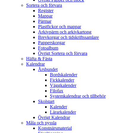
Sortera och förvara
Register
Mappar
Pärmar
Plastfickor och mappar
Arkivpärm och arkivkartong
Brevkorgar och tidskriftssamlare
Papperskorgar
Fotoalbum
Övrigt Sortera och förvara
Häfta & Fästa
Kalendrar
Årsbundet
Bordskalender
Fickkalender
Väggkalender
Filofax
Systemkalendrar och tillbehör
Skolstart
Kalender
Lärarkalender
Övrigt Kalendrar
Måla och pyssla
Konstnärsmaterial