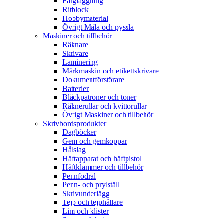
Färgläggning
Ritblock
Hobbymaterial
Övrigt Måla och pyssla
Maskiner och tillbehör
Räknare
Skrivare
Laminering
Märkmaskin och etikettskrivare
Dokumentförstörare
Batterier
Bläckpatroner och toner
Räknerullar och kvittorullar
Övrigt Maskiner och tillbehör
Skrivbordsprodukter
Dagböcker
Gem och gemkoppar
Hålslag
Häftapparat och häftpistol
Häftklammer och tillbehör
Pennfodral
Penn- och prylställ
Skrivunderlägg
Tejp och tejphållare
Lim och klister