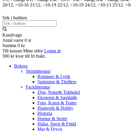
20/12, >10-16
21/12, >10-19
22/12, >10-19
24/12, >10-13
25/12, >S
Sök i butiken
Kundvagn
Antal varor
0
st
Summa
0 kr
Till kassan
Mina sidor
Logga in
500 kr kvar till fri frakt.
Bokrea
Skönlitteratur
Romaner & Lyrik
Spänning & Thrillers
Facklitteratur
Djur, Natur& Trädgård
Ekonomi & Samhälle
Foto, Konst & Teater
Hantverk & Hobby
Historia
Humor & Serier
Hälsa, Sport & Fritid
Mat & Dryck