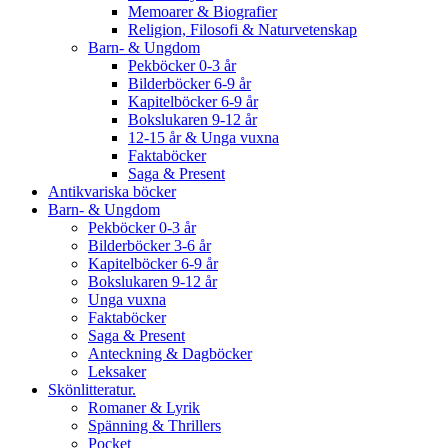
Memoarer & Biografier
Religion, Filosofi & Naturvetenskap
Barn- & Ungdom
Pekböcker 0-3 år
Bilderböcker 6-9 år
Kapitelböcker 6-9 år
Bokslukaren 9-12 år
12-15 år & Unga vuxna
Faktaböcker
Saga & Present
Antikvariska böcker
Barn- & Ungdom
Pekböcker 0-3 år
Bilderböcker 3-6 år
Kapitelböcker 6-9 år
Bokslukaren 9-12 år
Unga vuxna
Faktaböcker
Saga & Present
Anteckning & Dagböcker
Leksaker
Skönlitteratur.
Romaner & Lyrik
Spänning & Thrillers
Pocket