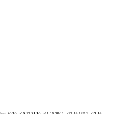
ängt
30/10, >10-17
31/10, >11-15
29/11, >12-16
13/12, >12-16