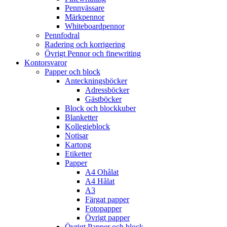
Pennvässare
Märkpennor
Whiteboardpennor
Pennfodral
Radering och korrigering
Övrigt Pennor och finewriting
Kontorsvaror
Papper och block
Anteckningsböcker
Adressböcker
Gästböcker
Block och blockkuber
Blanketter
Kollegieblock
Notisar
Kartong
Etiketter
Papper
A4 Ohålat
A4 Hålat
A3
Färgat papper
Fotopapper
Övrigt papper
Övrigt Papper och block