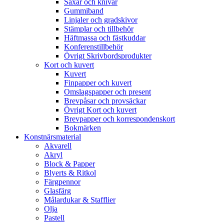
Saxar och knivar
Gummiband
Linjaler och gradskivor
Stämplar och tillbehör
Häftmassa och fästkuddar
Konferenstillbehör
Övrigt Skrivbordsprodukter
Kort och kuvert
Kuvert
Finpapper och kuvert
Omslagspapper och present
Brevpåsar och provsäckar
Övrigt Kort och kuvert
Brevpapper och korrespondenskort
Bokmärken
Konstnärsmaterial
Akvarell
Akryl
Block & Papper
Blyerts & Ritkol
Färgpennor
Glasfärg
Målardukar & Stafflier
Olja
Pastell