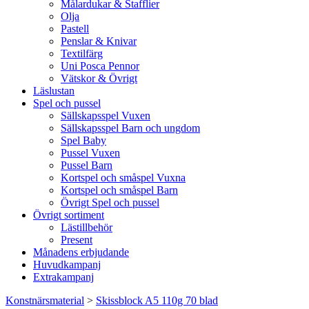
Målardukar & Stafflier
Olja
Pastell
Penslar & Knivar
Textilfärg
Uni Posca Pennor
Vätskor & Övrigt
Läslustan
Spel och pussel
Sällskapsspel Vuxen
Sällskapsspel Barn och ungdom
Spel Baby
Pussel Vuxen
Pussel Barn
Kortspel och småspel Vuxna
Kortspel och småspel Barn
Övrigt Spel och pussel
Övrigt sortiment
Lästillbehör
Present
Månadens erbjudande
Huvudkampanj
Extrakampanj
Konstnärsmaterial
>
Skissblock A5 110g 70 blad