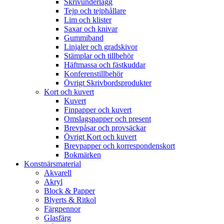
Skrivunderlägg
Tejp och tejphållare
Lim och klister
Saxar och knivar
Gummiband
Linjaler och gradskivor
Stämplar och tillbehör
Häftmassa och fästkuddar
Konferenstillbehör
Övrigt Skrivbordsprodukter
Kort och kuvert
Kuvert
Finpapper och kuvert
Omslagspapper och present
Brevpåsar och provsäckar
Övrigt Kort och kuvert
Brevpapper och korrespondenskort
Bokmärken
Konstnärsmaterial
Akvarell
Akryl
Block & Papper
Blyerts & Ritkol
Färgpennor
Glasfärg