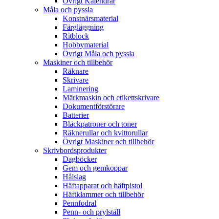
Övrigt Kalendrar
Måla och pyssla
Konstnärsmaterial
Färgläggning
Ritblock
Hobbymaterial
Övrigt Måla och pyssla
Maskiner och tillbehör
Räknare
Skrivare
Laminering
Märkmaskin och etikettskrivare
Dokumentförstörare
Batterier
Bläckpatroner och toner
Räknerullar och kvittorullar
Övrigt Maskiner och tillbehör
Skrivbordsprodukter
Dagböcker
Gem och gemkoppar
Hålslag
Häftapparat och häftpistol
Häftklammer och tillbehör
Pennfodral
Penn- och prylställ