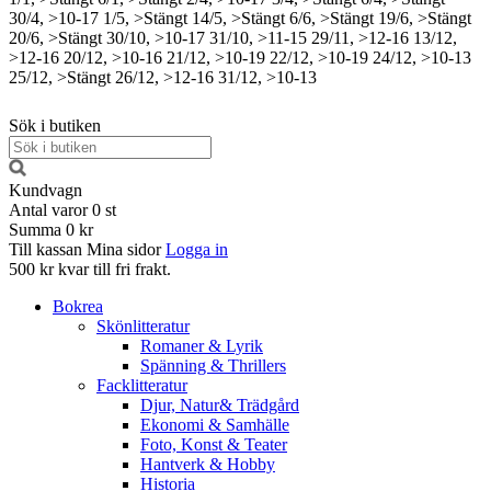
30/4, >10-17
1/5, >Stängt
14/5, >Stängt
6/6, >Stängt
19/6, >Stängt
20/6, >Stängt
30/10, >10-17
31/10, >11-15
29/11, >12-16
13/12,
>12-16
20/12, >10-16
21/12, >10-19
22/12, >10-19
24/12, >10-13
25/12, >Stängt
26/12, >12-16
31/12, >10-13
Sök i butiken
Kundvagn
Antal varor
0
st
Summa
0 kr
Till kassan
Mina sidor
Logga in
500 kr kvar till fri frakt.
Bokrea
Skönlitteratur
Romaner & Lyrik
Spänning & Thrillers
Facklitteratur
Djur, Natur& Trädgård
Ekonomi & Samhälle
Foto, Konst & Teater
Hantverk & Hobby
Historia