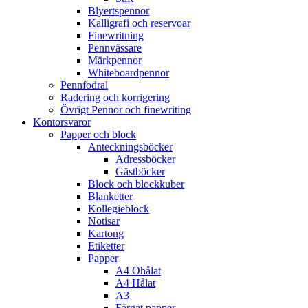
Blyertspennor
Kalligrafi och reservoar
Finewritning
Pennvässare
Märkpennor
Whiteboardpennor
Pennfodral
Radering och korrigering
Övrigt Pennor och finewriting
Kontorsvaror
Papper och block
Anteckningsböcker
Adressböcker
Gästböcker
Block och blockkuber
Blanketter
Kollegieblock
Notisar
Kartong
Etiketter
Papper
A4 Ohålat
A4 Hålat
A3
Färgat papper