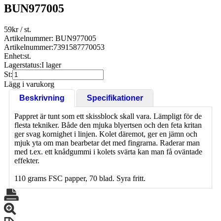
BUN977005
59
kr
/ st.
Artikelnummer: BUN977005
Artikelnummer:
7391587770053
Enhet:
st.
Lagerstatus:
I lager
St:
Lägg i varukorg
Beskrivning
Specifikationer
Pappret är tunt som ett skissblock skall vara. Lämpligt för de
flesta tekniker. Både den mjuka blyertsen och den feta kritan
ger svag kornighet i linjen. Kolet däremot, ger en jämn och
mjuk yta om man bearbetar det med fingrarna. Raderar man
med t.ex. ett knådgummi i kolets svärta kan man få oväntade
effekter.
110 grams FSC papper, 70 blad. Syra fritt.