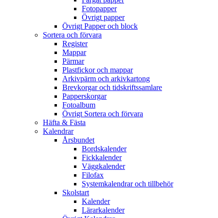
Fotopapper
Övrigt papper
Övrigt Papper och block
Sortera och förvara
Register
Mappar
Pärmar
Plastfickor och mappar
Arkivpärm och arkivkartong
Brevkorgar och tidskriftssamlare
Papperskorgar
Fotoalbum
Övrigt Sortera och förvara
Häfta & Fästa
Kalendrar
Årsbundet
Bordskalender
Fickkalender
Väggkalender
Filofax
Systemkalendrar och tillbehör
Skolstart
Kalender
Lärarkalender