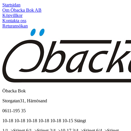
Startsidan
Om Öbacka Bok AB
Köpvillkor
Kontakta oss
Returansökan
Öbacka Bok
Storgatan31, Härnösand
0611-195 35
10-18
10-18
10-18
10-18
10-18
10-15
Stängt
1/1, >Stängt
6/1, >Stängt
2/4, >10-17
3/4, >Stängt
6/4, >Stängt