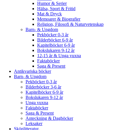
Humor & Serier
Hälsa, Sport & Fritid
Mat & Dryck
Memoarer & Biografier
Religion, Filosofi & Naturvetenskap
Barn- & Ungdom
Pekböcker 0-3 år
Bilderböcker 6-9 år
Kapitelböcker 6-9 år
Bokslukaren 9-12 år
12-15 år & Unga vuxna
Faktaböcker
Saga & Present
Antikvariska böcker
Barn- & Ungdom
Pekböcker 0-3 år
Bilderböcker 3-6 år
Kapitelböcker 6-9 år
Bokslukaren 9-12 år
Unga vuxna
Faktaböcker
Saga & Present
Anteckning & Dagböcker
Leksaker
Skönlitteratur.