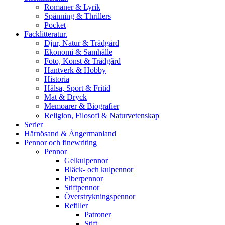
Romaner & Lyrik
Spänning & Thrillers
Pocket
Facklitteratur.
Djur, Natur & Trädgård
Ekonomi & Samhälle
Foto, Konst & Trädgård
Hantverk & Hobby
Historia
Hälsa, Sport & Fritid
Mat & Dryck
Memoarer & Biografier
Religion, Filosofi & Naturvetenskap
Serier
Härnösand & Ångermanland
Pennor och finewriting
Pennor
Gelkulpennor
Bläck- och kulpennor
Fiberpennor
Stiftpennor
Överstrykningspennor
Refiller
Patroner
Stift