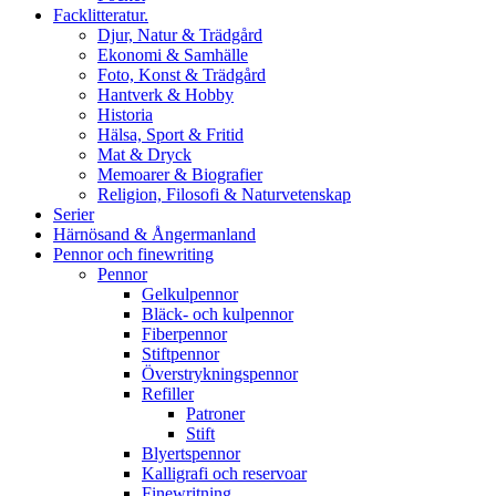
Facklitteratur.
Djur, Natur & Trädgård
Ekonomi & Samhälle
Foto, Konst & Trädgård
Hantverk & Hobby
Historia
Hälsa, Sport & Fritid
Mat & Dryck
Memoarer & Biografier
Religion, Filosofi & Naturvetenskap
Serier
Härnösand & Ångermanland
Pennor och finewriting
Pennor
Gelkulpennor
Bläck- och kulpennor
Fiberpennor
Stiftpennor
Överstrykningspennor
Refiller
Patroner
Stift
Blyertspennor
Kalligrafi och reservoar
Finewritning