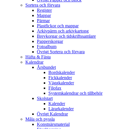
Sortera och förvara
Register
Mappar
Pärmar
Plastfickor och mappar
Arkivpärm och arkivkartong
Brevkorgar och tidskriftssamlare
Papperskorgar
Fotoalbum
Övrigt Sortera och förvara
Häfta & Fästa
Kalendrar
Årsbundet
Bordskalender
Fickkalender
Väggkalender
Filofax
Systemkalendrar och tillbehör
Skolstart
Kalender
Lärarkalender
Övrigt Kalendrar
Måla och pyssla
Konstnärsmaterial