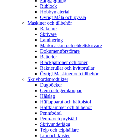
Färgläggning
Ritblock
Hobbymaterial
Övrigt Måla och pyssla
Maskiner och tillbehör
Räknare
Skrivare
Laminering
Märkmaskin och etikettskrivare
Dokumentförstörare
Batterier
Bläckpatroner och toner
Räknerullar och kvittorullar
Övrigt Maskiner och tillbehör
Skrivbordsprodukter
Dagböcker
Gem och gemkoppar
Hålslag
Häftapparat och häftpistol
Häftklammer och tillbehör
Pennfodral
Penn- och prylställ
Skrivunderlägg
Tejp och tejphållare
Lim och klister