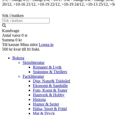
20/12, >10-16
21/12, >10-19
22/12, >10-19
24/12, >10-13
25/12, >S
Sök i butiken
Kundvagn
Antal varor
0
st
Summa
0 kr
Till kassan
Mina sidor
Logga in
500 kr kvar till fri frakt.
Bokrea
Skönlitteratur
Romaner & Lyrik
Spänning & Thrillers
Facklitteratur
Djur, Natur& Trädgård
Ekonomi & Samhälle
Foto, Konst & Teater
Hantverk & Hobby
Historia
Humor & Serier
Hälsa, Sport & Fritid
Mat & Dryck