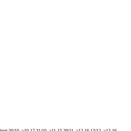
ängt
30/10, >10-17
31/10, >11-15
29/11, >12-16
13/12, >12-16