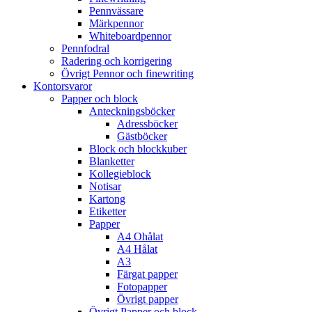
Pennvässare
Märkpennor
Whiteboardpennor
Pennfodral
Radering och korrigering
Övrigt Pennor och finewriting
Kontorsvaror
Papper och block
Anteckningsböcker
Adressböcker
Gästböcker
Block och blockkuber
Blanketter
Kollegieblock
Notisar
Kartong
Etiketter
Papper
A4 Ohålat
A4 Hålat
A3
Färgat papper
Fotopapper
Övrigt papper
Övrigt Papper och block