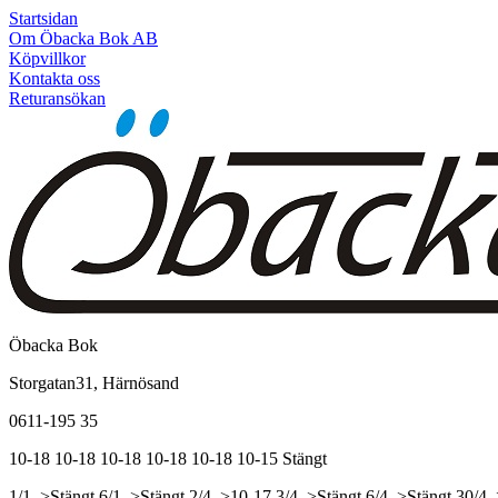
Startsidan
Om Öbacka Bok AB
Köpvillkor
Kontakta oss
Returansökan
Öbacka Bok
Storgatan31, Härnösand
0611-195 35
10-18
10-18
10-18
10-18
10-18
10-15
Stängt
1/1, >Stängt
6/1, >Stängt
2/4, >10-17
3/4, >Stängt
6/4, >Stängt
30/4,