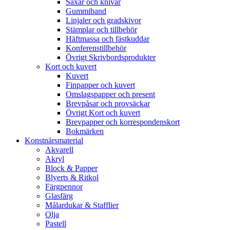
Saxar och knivar
Gummiband
Linjaler och gradskivor
Stämplar och tillbehör
Häftmassa och fästkuddar
Konferenstillbehör
Övrigt Skrivbordsprodukter
Kort och kuvert
Kuvert
Finpapper och kuvert
Omslagspapper och present
Brevpåsar och provsäckar
Övrigt Kort och kuvert
Brevpapper och korrespondenskort
Bokmärken
Konstnärsmaterial
Akvarell
Akryl
Block & Papper
Blyerts & Ritkol
Färgpennor
Glasfärg
Målardukar & Stafflier
Olja
Pastell