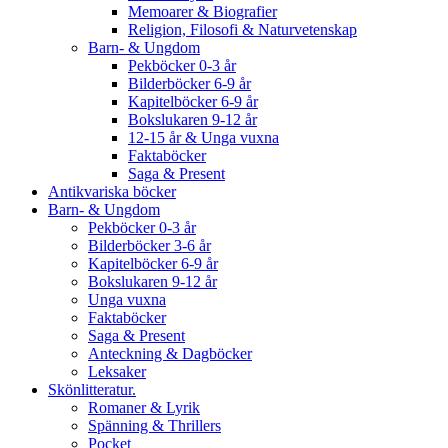
Memoarer & Biografier
Religion, Filosofi & Naturvetenskap
Barn- & Ungdom
Pekböcker 0-3 år
Bilderböcker 6-9 år
Kapitelböcker 6-9 år
Bokslukaren 9-12 år
12-15 år & Unga vuxna
Faktaböcker
Saga & Present
Antikvariska böcker
Barn- & Ungdom
Pekböcker 0-3 år
Bilderböcker 3-6 år
Kapitelböcker 6-9 år
Bokslukaren 9-12 år
Unga vuxna
Faktaböcker
Saga & Present
Anteckning & Dagböcker
Leksaker
Skönlitteratur.
Romaner & Lyrik
Spänning & Thrillers
Pocket