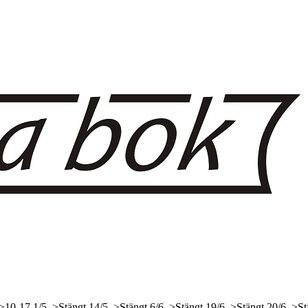
 >10-17
1/5, >Stängt
14/5, >Stängt
6/6, >Stängt
19/6, >Stängt
20/6, >St