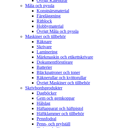
Övrigt Kalendrar
Måla och pyssla
Konstnärsmaterial
Färgläggning
Ritblock
Hobbymaterial
Övrigt Måla och pyssla
Maskiner och tillbehör
Räknare
Skrivare
Laminering
Märkmaskin och etikettskrivare
Dokumentförstörare
Batterier
Bläckpatroner och toner
Räknerullar och kvittorullar
Övrigt Maskiner och tillbehör
Skrivbordsprodukter
Dagböcker
Gem och gemkoppar
Hålslag
Häftapparat och häftpistol
Häftklammer och tillbehör
Pennfodral
Penn- och prylställ