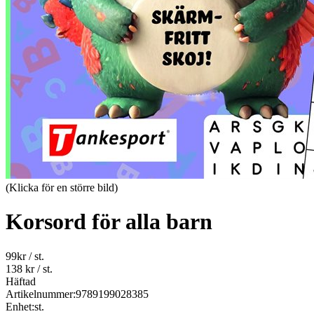
(Klicka för en större bild)
Korsord för alla barn
99
kr
/ st.
138 kr
/ st.
Häftad
Artikelnummer:
9789199028385
Enhet:
st.