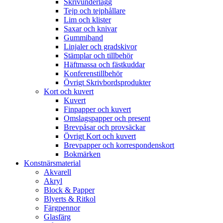
Skrivunderlägg
Tejp och tejphållare
Lim och klister
Saxar och knivar
Gummiband
Linjaler och gradskivor
Stämplar och tillbehör
Häftmassa och fästkuddar
Konferenstillbehör
Övrigt Skrivbordsprodukter
Kort och kuvert
Kuvert
Finpapper och kuvert
Omslagspapper och present
Brevpåsar och provsäckar
Övrigt Kort och kuvert
Brevpapper och korrespondenskort
Bokmärken
Konstnärsmaterial
Akvarell
Akryl
Block & Papper
Blyerts & Ritkol
Färgpennor
Glasfärg