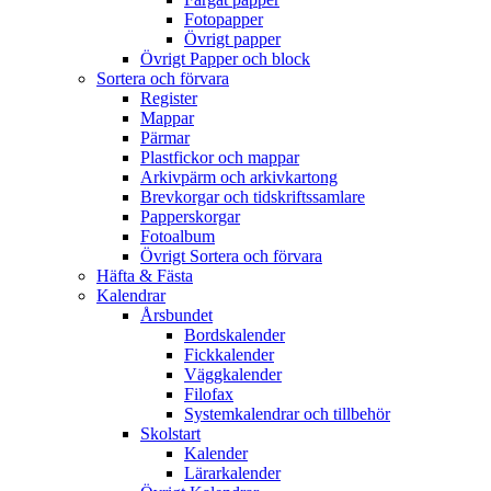
Fotopapper
Övrigt papper
Övrigt Papper och block
Sortera och förvara
Register
Mappar
Pärmar
Plastfickor och mappar
Arkivpärm och arkivkartong
Brevkorgar och tidskriftssamlare
Papperskorgar
Fotoalbum
Övrigt Sortera och förvara
Häfta & Fästa
Kalendrar
Årsbundet
Bordskalender
Fickkalender
Väggkalender
Filofax
Systemkalendrar och tillbehör
Skolstart
Kalender
Lärarkalender