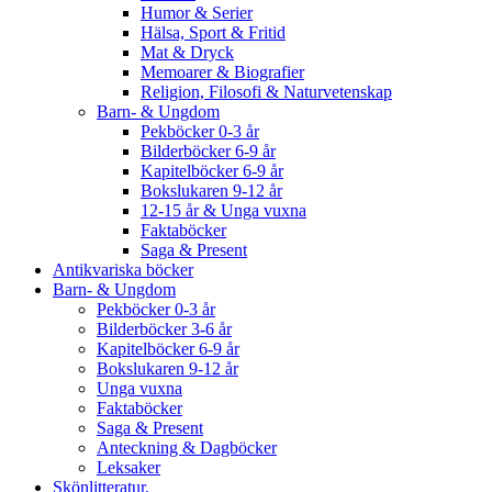
Humor & Serier
Hälsa, Sport & Fritid
Mat & Dryck
Memoarer & Biografier
Religion, Filosofi & Naturvetenskap
Barn- & Ungdom
Pekböcker 0-3 år
Bilderböcker 6-9 år
Kapitelböcker 6-9 år
Bokslukaren 9-12 år
12-15 år & Unga vuxna
Faktaböcker
Saga & Present
Antikvariska böcker
Barn- & Ungdom
Pekböcker 0-3 år
Bilderböcker 3-6 år
Kapitelböcker 6-9 år
Bokslukaren 9-12 år
Unga vuxna
Faktaböcker
Saga & Present
Anteckning & Dagböcker
Leksaker
Skönlitteratur.