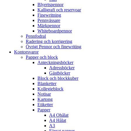
Blyertspennor
Kalligrafi och reservoar
Finewritning
Pennvässare
Märkpennor
Whiteboardpennor
Pennfodral
Radering och korrigering
Övrigt Pennor och finewriting
Kontorsvaror
Papper och block
Anteckningsböcker
Adressböcker
Gästböcker
Block och blockkuber
Blanketter
Kollegieblock
Notisar
Kartong
Etiketter
Papper
A4 Ohålat
A4 Hålat
A3
Färgat papper