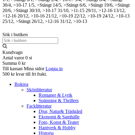
30/4, >10-17
1/5, >Stängt
14/5, >Stängt
6/6, >Stängt
19/6, >Stängt
20/6, >Stängt
30/10, >10-17
31/10, >11-15
29/11, >12-16
13/12,
>12-16
20/12, >10-16
21/12, >10-19
22/12, >10-19
24/12, >10-13
25/12, >Stängt
26/12, >12-16
31/12, >10-13
Sök i butiken
Kundvagn
Antal varor
0
st
Summa
0 kr
Till kassan
Mina sidor
Logga in
500 kr kvar till fri frakt.
Bokrea
Skönlitteratur
Romaner & Lyrik
Spänning & Thrillers
Facklitteratur
Djur, Natur& Trädgård
Ekonomi & Samhälle
Foto, Konst & Teater
Hantverk & Hobby
Historia