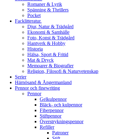
Romaner & Lyrik
Spänning & Thrillers
Pocket
Facklitteratur.
Djur, Natur & Trädgård
Ekonomi & Samhälle
Foto, Konst & Trädgård
Hantverk & Hobby
Historia
Hälsa, Sport & Fritid
Mat & Dryck
Memoarer & Biografier
Religion, Filosofi & Naturvetenskap
Serier
Härnösand & Ångermanland
Pennor och finewriting
Pennor
Gelkulpennor
Bläck- och kulpennor
Fiberpennor
Stiftpennor
Överstrykningspennor
Refiller
Patroner
Stift