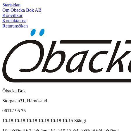
Startsidan
Om Öbacka Bok AB
Köpvillkor
Kontakta oss
Returansökan
Öbacka Bok
Storgatan31, Härnösand
0611-195 35
10-18
10-18
10-18
10-18
10-18
10-15
Stängt
1/1, >Stängt
6/1, >Stängt
2/4, >10-17
3/4, >Stängt
6/4, >Stängt