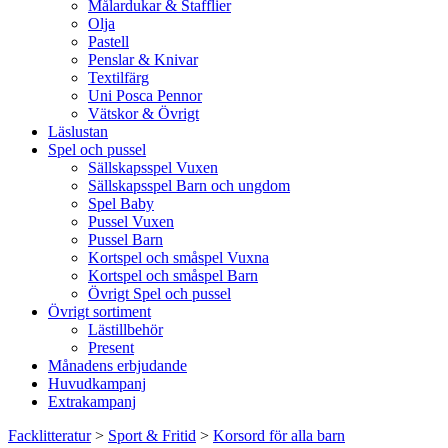
Målardukar & Stafflier
Olja
Pastell
Penslar & Knivar
Textilfärg
Uni Posca Pennor
Vätskor & Övrigt
Läslustan
Spel och pussel
Sällskapsspel Vuxen
Sällskapsspel Barn och ungdom
Spel Baby
Pussel Vuxen
Pussel Barn
Kortspel och småspel Vuxna
Kortspel och småspel Barn
Övrigt Spel och pussel
Övrigt sortiment
Lästillbehör
Present
Månadens erbjudande
Huvudkampanj
Extrakampanj
Facklitteratur
>
Sport & Fritid
>
Korsord för alla barn