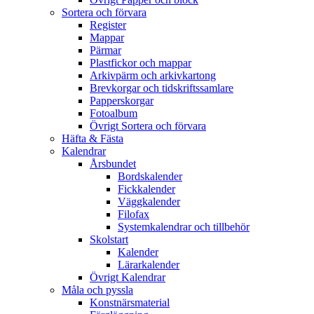
Sortera och förvara
Register
Mappar
Pärmar
Plastfickor och mappar
Arkivpärm och arkivkartong
Brevkorgar och tidskriftssamlare
Papperskorgar
Fotoalbum
Övrigt Sortera och förvara
Häfta & Fästa
Kalendrar
Årsbundet
Bordskalender
Fickkalender
Väggkalender
Filofax
Systemkalendrar och tillbehör
Skolstart
Kalender
Lärarkalender
Övrigt Kalendrar
Måla och pyssla
Konstnärsmaterial