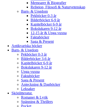
Memoarer & Biografier
Religion, Filosofi & Naturvetenskap
Barn- & Ungdom
Pekböcker 0-3 år
Bilderböcker 6-9 år
Kapitelböcker 6-9 år
Bokslukaren 9-12 år
12-15 år & Unga vuxna
Faktaböcker
Saga & Present
Antikvariska böcker
Barn- & Ungdom
Pekböcker 0-3 år
Bilderböcker 3-6 år
Kapitelböcker 6-9 år
Bokslukaren 9-12 år
Unga vuxna
Faktaböcker
Saga & Present
Anteckning & Dagböcker
Leksaker
Skönlitteratur.
Romaner & Lyrik
Spänning & Thrillers
Pocket