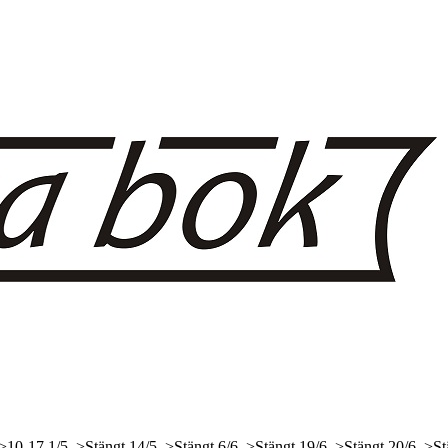
 >10-17
1/5, >Stängt
14/5, >Stängt
6/6, >Stängt
19/6, >Stängt
20/6, >St