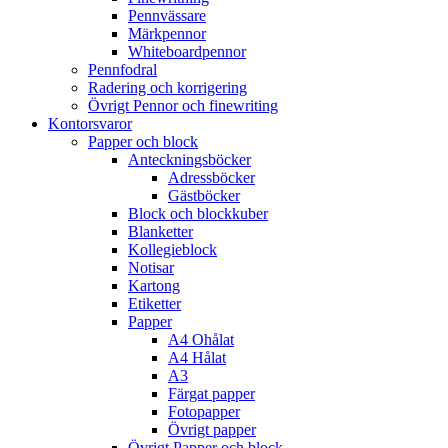
Pennvässare
Märkpennor
Whiteboardpennor
Pennfodral
Radering och korrigering
Övrigt Pennor och finewriting
Kontorsvaror
Papper och block
Anteckningsböcker
Adressböcker
Gästböcker
Block och blockkuber
Blanketter
Kollegieblock
Notisar
Kartong
Etiketter
Papper
A4 Ohålat
A4 Hålat
A3
Färgat papper
Fotopapper
Övrigt papper
Övrigt Papper och block