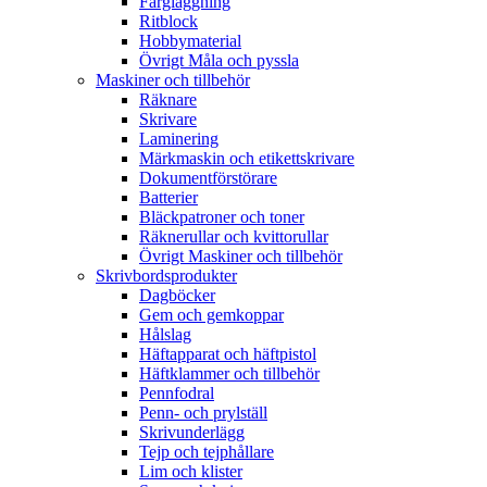
Färgläggning
Ritblock
Hobbymaterial
Övrigt Måla och pyssla
Maskiner och tillbehör
Räknare
Skrivare
Laminering
Märkmaskin och etikettskrivare
Dokumentförstörare
Batterier
Bläckpatroner och toner
Räknerullar och kvittorullar
Övrigt Maskiner och tillbehör
Skrivbordsprodukter
Dagböcker
Gem och gemkoppar
Hålslag
Häftapparat och häftpistol
Häftklammer och tillbehör
Pennfodral
Penn- och prylställ
Skrivunderlägg
Tejp och tejphållare
Lim och klister