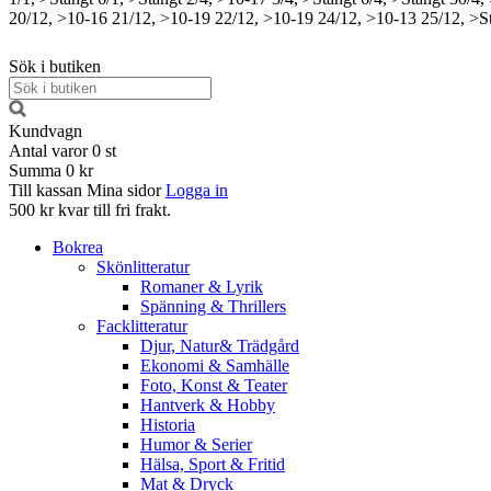
20/12, >10-16
21/12, >10-19
22/12, >10-19
24/12, >10-13
25/12, >S
Sök i butiken
Kundvagn
Antal varor
0
st
Summa
0 kr
Till kassan
Mina sidor
Logga in
500 kr kvar till fri frakt.
Bokrea
Skönlitteratur
Romaner & Lyrik
Spänning & Thrillers
Facklitteratur
Djur, Natur& Trädgård
Ekonomi & Samhälle
Foto, Konst & Teater
Hantverk & Hobby
Historia
Humor & Serier
Hälsa, Sport & Fritid
Mat & Dryck