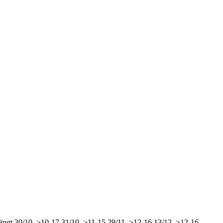
ängt
30/10, >10-17
31/10, >11-15
29/11, >12-16
13/12, >12-16