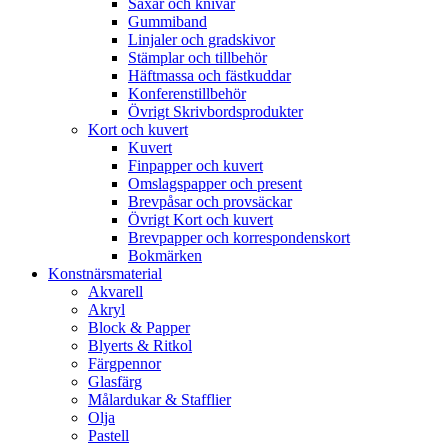
Saxar och knivar
Gummiband
Linjaler och gradskivor
Stämplar och tillbehör
Häftmassa och fästkuddar
Konferenstillbehör
Övrigt Skrivbordsprodukter
Kort och kuvert
Kuvert
Finpapper och kuvert
Omslagspapper och present
Brevpåsar och provsäckar
Övrigt Kort och kuvert
Brevpapper och korrespondenskort
Bokmärken
Konstnärsmaterial
Akvarell
Akryl
Block & Papper
Blyerts & Ritkol
Färgpennor
Glasfärg
Målardukar & Stafflier
Olja
Pastell