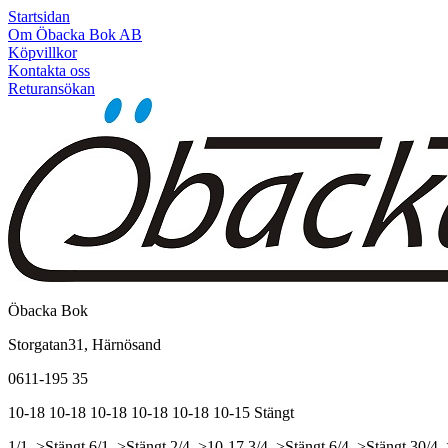
Startsidan
Om Öbacka Bok AB
Köpvillkor
Kontakta oss
Returansökan
Öbacka Bok
Storgatan31, Härnösand
0611-195 35
10-18
10-18
10-18
10-18
10-18
10-15
Stängt
1/1, >Stängt
6/1, >Stängt
2/4, >10-17
3/4, >Stängt
6/4, >Stängt
30/4,