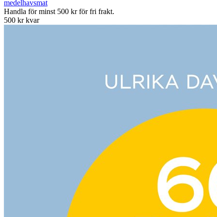
medelhavsmat
Handla för minst 500 kr för fri frakt.
500 kr kvar