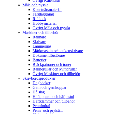
Övrigt Kalendrar
Måla och pyssla
Konstnärsmaterial
Färgläggning
Ritblock
Hobbymaterial
Övrigt Måla och pyssla
Maskiner och tillbehör
Räknare
Skrivare
Laminering
Märkmaskin och etikettskrivare
Dokumentförstörare
Batterier
Bläckpatroner och toner
Räknerullar och kvittorullar
Övrigt Maskiner och tillbehör
Skrivbordsprodukter
Dagböcker
Gem och gemkoppar
Hålslag
Häftapparat och häftpistol
Häftklammer och tillbehör
Pennfodral
Penn- och prylställ