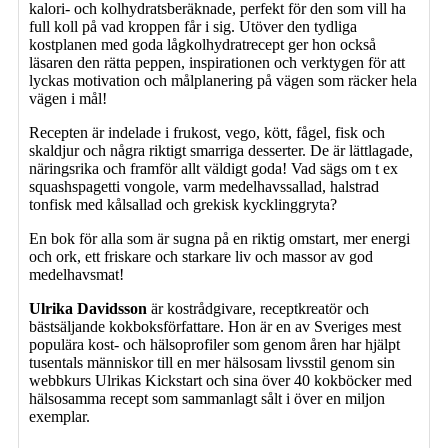
kalori- och kolhydratsberäknade, perfekt för den som vill ha
full koll på vad kroppen får i sig. Utöver den tydliga
kostplanen med goda lågkolhydratrecept ger hon också
läsaren den rätta peppen, inspirationen och verktygen för att
lyckas motivation och målplanering på vägen som räcker hela
vägen i mål!
Recepten är indelade i frukost, vego, kött, fågel, fisk och
skaldjur och ­några­ riktigt smarriga desserter. De är lättlagade,
näringsrika och framför allt väldigt goda! Vad sägs om t ex
squashspagetti vongole, varm medelhavssallad, halstrad
tonfisk med kålsallad och grekisk kycklinggryta?
En bok för alla som är sugna på en riktig omstart, mer energi
och ork, ett friskare och starkare liv och massor av god
medelhavsmat!
Ulrika Davidsson
är kostrådgivare, receptkreatör och
bästsäljande kokboksförfattare. Hon är en av Sveriges mest
populära kost- och hälsoprofiler som genom åren har hjälpt
tusentals människor till en mer hälsosam livsstil genom sin
webbkurs Ulrikas Kickstart och sina över 40 kokböcker med
hälso­samma recept som sammanlagt sålt i över en miljon
exemplar.