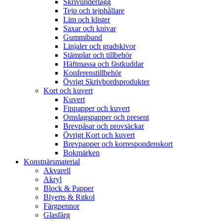
Skrivunderlägg
Tejp och tejphållare
Lim och klister
Saxar och knivar
Gummiband
Linjaler och gradskivor
Stämplar och tillbehör
Häftmassa och fästkuddar
Konferenstillbehör
Övrigt Skrivbordsprodukter
Kort och kuvert
Kuvert
Finpapper och kuvert
Omslagspapper och present
Brevpåsar och provsäckar
Övrigt Kort och kuvert
Brevpapper och korrespondenskort
Bokmärken
Konstnärsmaterial
Akvarell
Akryl
Block & Papper
Blyerts & Ritkol
Färgpennor
Glasfärg