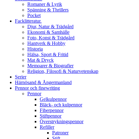
Romaner & Lyrik
Spänning & Thrillers
Pocket
Facklitteratur.
Djur, Natur & Trädgård
Ekonomi & Samhälle
Foto, Konst & Trädgård
Hantverk & Hobby
Historia
Hälsa, Sport & Fritid
Mat & Dryck
Memoarer & Biografier
Religion, Filosofi & Naturvetenskap
Serier
Härnösand & Ångermanland
Pennor och finewriting
Pennor
Gelkulpennor
Bläck- och kulpennor
Fiberpennor
Stiftpennor
Överstrykningspennor
Refiller
Patroner
Stift