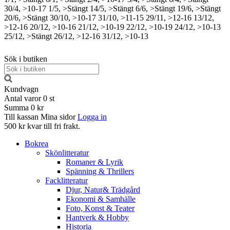
30/4, >10-17
1/5, >Stängt
14/5, >Stängt
6/6, >Stängt
19/6, >Stängt
20/6, >Stängt
30/10, >10-17
31/10, >11-15
29/11, >12-16
13/12,
>12-16
20/12, >10-16
21/12, >10-19
22/12, >10-19
24/12, >10-13
25/12, >Stängt
26/12, >12-16
31/12, >10-13
Sök i butiken
Kundvagn
Antal varor
0
st
Summa
0 kr
Till kassan
Mina sidor
Logga in
500 kr kvar till fri frakt.
Bokrea
Skönlitteratur
Romaner & Lyrik
Spänning & Thrillers
Facklitteratur
Djur, Natur& Trädgård
Ekonomi & Samhälle
Foto, Konst & Teater
Hantverk & Hobby
Historia