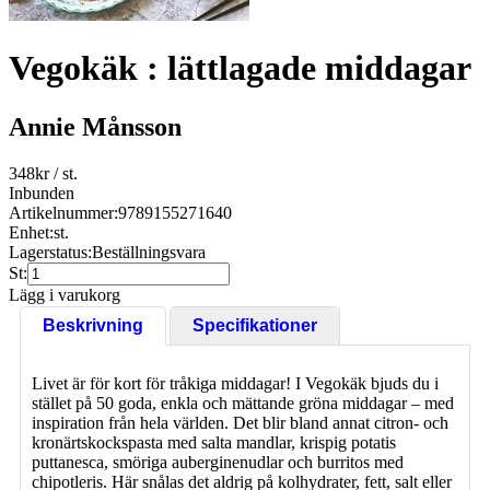
Vegokäk : lättlagade middagar
Annie Månsson
348
kr
/ st.
Inbunden
Artikelnummer:
9789155271640
Enhet:
st.
Lagerstatus:
Beställningsvara
St:
Lägg i varukorg
Beskrivning
Specifikationer
Livet är för kort för tråkiga middagar! I Vegokäk bjuds du i
stället på 50 goda, enkla och mättande gröna middagar – med
inspiration från hela världen. Det blir bland annat citron- och
kronärtskockspasta med salta mandlar, krispig potatis
puttanesca, smöriga auberginenudlar och burritos med
chipotleris. Här snålas det aldrig på kolhydrater, fett, salt eller