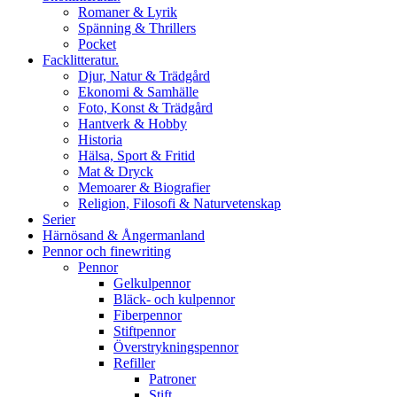
Romaner & Lyrik
Spänning & Thrillers
Pocket
Facklitteratur.
Djur, Natur & Trädgård
Ekonomi & Samhälle
Foto, Konst & Trädgård
Hantverk & Hobby
Historia
Hälsa, Sport & Fritid
Mat & Dryck
Memoarer & Biografier
Religion, Filosofi & Naturvetenskap
Serier
Härnösand & Ångermanland
Pennor och finewriting
Pennor
Gelkulpennor
Bläck- och kulpennor
Fiberpennor
Stiftpennor
Överstrykningspennor
Refiller
Patroner
Stift