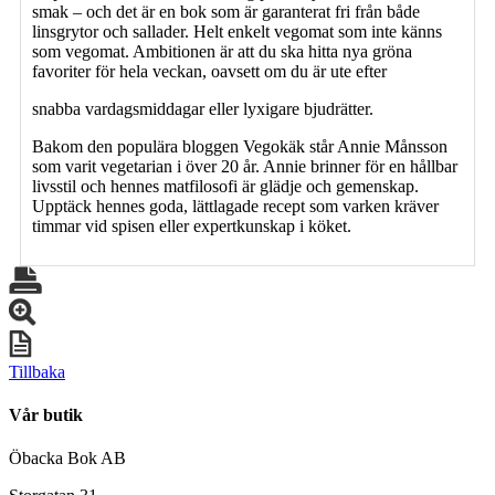
smak – och det är en bok som är garanterat fri från både
linsgrytor och sallader. Helt enkelt vegomat som inte känns
som vegomat. Ambitionen är att du ska hitta nya gröna
favoriter för hela veckan, oavsett om du är ute efter
snabba vardagsmiddagar eller lyxigare bjudrätter.
Bakom den populära bloggen Vegokäk står Annie Månsson
som varit vegetarian i över 20 år. Annie brinner för en hållbar
livsstil och hennes matfilosofi är glädje och gemenskap.
Upptäck hennes goda, lättlagade recept som varken kräver
timmar vid spisen eller expertkunskap i köket.
Tillbaka
Vår butik
Öbacka Bok AB