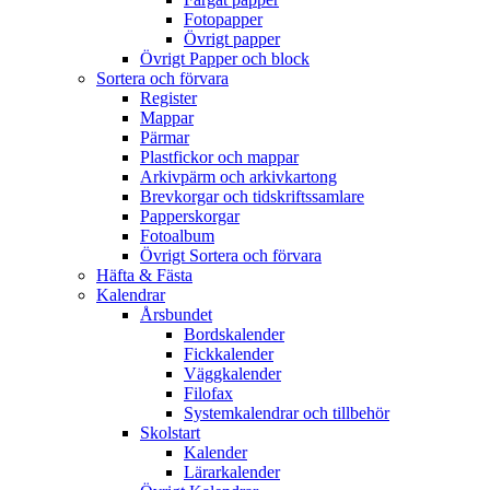
Fotopapper
Övrigt papper
Övrigt Papper och block
Sortera och förvara
Register
Mappar
Pärmar
Plastfickor och mappar
Arkivpärm och arkivkartong
Brevkorgar och tidskriftssamlare
Papperskorgar
Fotoalbum
Övrigt Sortera och förvara
Häfta & Fästa
Kalendrar
Årsbundet
Bordskalender
Fickkalender
Väggkalender
Filofax
Systemkalendrar och tillbehör
Skolstart
Kalender
Lärarkalender