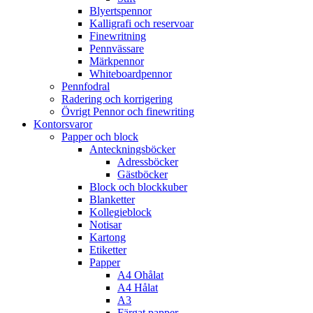
Blyertspennor
Kalligrafi och reservoar
Finewritning
Pennvässare
Märkpennor
Whiteboardpennor
Pennfodral
Radering och korrigering
Övrigt Pennor och finewriting
Kontorsvaror
Papper och block
Anteckningsböcker
Adressböcker
Gästböcker
Block och blockkuber
Blanketter
Kollegieblock
Notisar
Kartong
Etiketter
Papper
A4 Ohålat
A4 Hålat
A3
Färgat papper