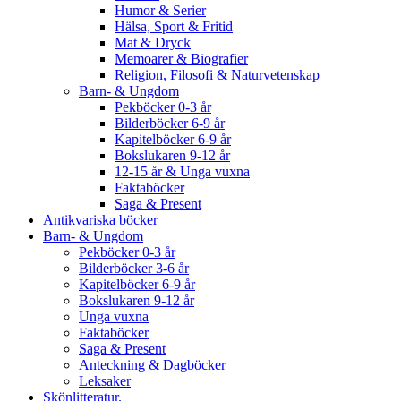
Humor & Serier
Hälsa, Sport & Fritid
Mat & Dryck
Memoarer & Biografier
Religion, Filosofi & Naturvetenskap
Barn- & Ungdom
Pekböcker 0-3 år
Bilderböcker 6-9 år
Kapitelböcker 6-9 år
Bokslukaren 9-12 år
12-15 år & Unga vuxna
Faktaböcker
Saga & Present
Antikvariska böcker
Barn- & Ungdom
Pekböcker 0-3 år
Bilderböcker 3-6 år
Kapitelböcker 6-9 år
Bokslukaren 9-12 år
Unga vuxna
Faktaböcker
Saga & Present
Anteckning & Dagböcker
Leksaker
Skönlitteratur.