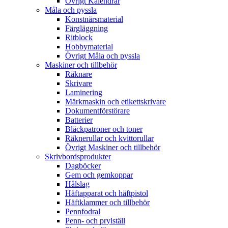
Övrigt Kalendrar
Måla och pyssla
Konstnärsmaterial
Färgläggning
Ritblock
Hobbymaterial
Övrigt Måla och pyssla
Maskiner och tillbehör
Räknare
Skrivare
Laminering
Märkmaskin och etikettskrivare
Dokumentförstörare
Batterier
Bläckpatroner och toner
Räknerullar och kvittorullar
Övrigt Maskiner och tillbehör
Skrivbordsprodukter
Dagböcker
Gem och gemkoppar
Hålslag
Häftapparat och häftpistol
Häftklammer och tillbehör
Pennfodral
Penn- och prylställ