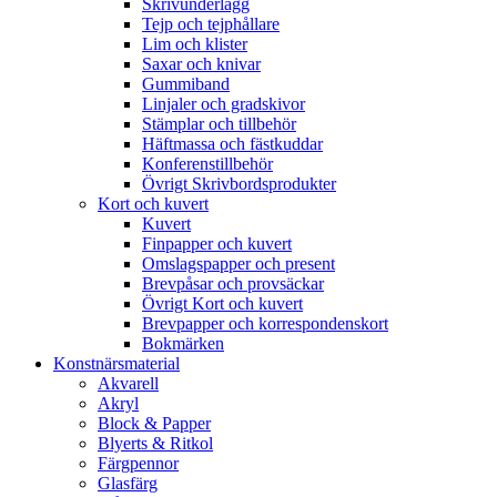
Skrivunderlägg
Tejp och tejphållare
Lim och klister
Saxar och knivar
Gummiband
Linjaler och gradskivor
Stämplar och tillbehör
Häftmassa och fästkuddar
Konferenstillbehör
Övrigt Skrivbordsprodukter
Kort och kuvert
Kuvert
Finpapper och kuvert
Omslagspapper och present
Brevpåsar och provsäckar
Övrigt Kort och kuvert
Brevpapper och korrespondenskort
Bokmärken
Konstnärsmaterial
Akvarell
Akryl
Block & Papper
Blyerts & Ritkol
Färgpennor
Glasfärg