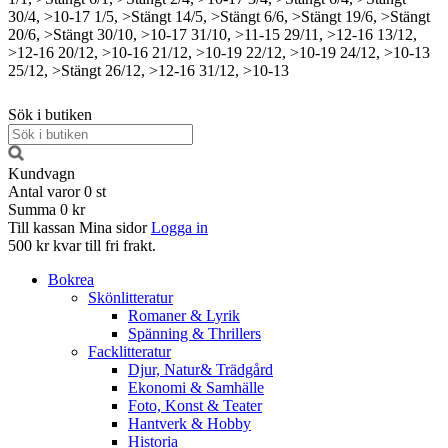
30/4, >10-17
1/5, >Stängt
14/5, >Stängt
6/6, >Stängt
19/6, >Stängt
20/6, >Stängt
30/10, >10-17
31/10, >11-15
29/11, >12-16
13/12,
>12-16
20/12, >10-16
21/12, >10-19
22/12, >10-19
24/12, >10-13
25/12, >Stängt
26/12, >12-16
31/12, >10-13
Sök i butiken
Kundvagn
Antal varor
0
st
Summa
0 kr
Till kassan
Mina sidor
Logga in
500 kr kvar till fri frakt.
Bokrea
Skönlitteratur
Romaner & Lyrik
Spänning & Thrillers
Facklitteratur
Djur, Natur& Trädgård
Ekonomi & Samhälle
Foto, Konst & Teater
Hantverk & Hobby
Historia