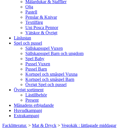
Målardukar & Stafflier
Olja
Pastell
Penslar & Knivar
Textilfärg
Uni Posca Pennor
Vätskor & Övrigt
Läslustan
Spel och pussel
Sällskapsspel Vuxen
Sällskapsspel Barn och ungdom
Spel Baby
Pussel Vuxen
Pussel Barn
Kortspel och småspel Vuxna
Kortspel och småspel Barn
Övrigt Spel och pussel
Övrigt sortiment
Lästillbehör
Present
Månadens erbjudande
Huvudkampanj
Extrakampanj
Facklitteratur.
>
Mat & Dryck
>
Vegokäk : lättlagade middagar