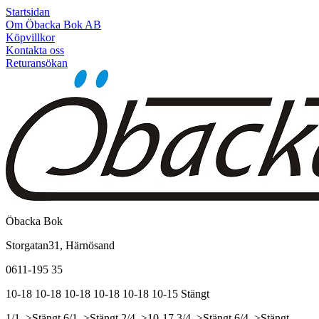
Startsidan
Om Öbacka Bok AB
Köpvillkor
Kontakta oss
Returansökan
Öbacka Bok
Storgatan31, Härnösand
0611-195 35
10-18
10-18
10-18
10-18
10-18
10-15
Stängt
1/1, >Stängt
6/1, >Stängt
2/4, >10-17
3/4, >Stängt
6/4, >Stängt