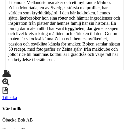
Libanons Mellanösternsmaker och ett myllrande Malmö.
Zeina Mourtada, en av Sveriges största matprofiler, har
världen som kryddträdgård. I den här kokboken, hennes
sjätte, återbesöker hon sina rötter och hämtar ingredienser och
inspiration från platser där hennes familj har sin historia. En
familj där maten alltid har varit tryggheten, där gemenskapen
och livet kretsar kring måltiden och kärleken till den. Genom
maten lär vi också känna Zeina och hennes nyfikenhet,
passion och osvikliga känsla för smaker. Boken samlar nästan
50 recept, med fotografier av Zeina själv, från makloube och
jollof rice till mammas köttbullar i gräddsås och varje rätt har
en betydelse i berättelsen.
Tillbaka
Vår butik
Öbacka Bok AB