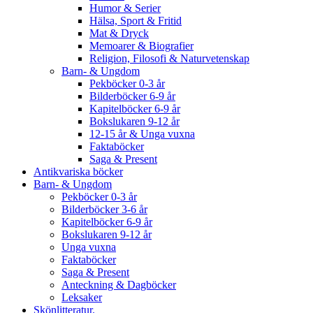
Humor & Serier
Hälsa, Sport & Fritid
Mat & Dryck
Memoarer & Biografier
Religion, Filosofi & Naturvetenskap
Barn- & Ungdom
Pekböcker 0-3 år
Bilderböcker 6-9 år
Kapitelböcker 6-9 år
Bokslukaren 9-12 år
12-15 år & Unga vuxna
Faktaböcker
Saga & Present
Antikvariska böcker
Barn- & Ungdom
Pekböcker 0-3 år
Bilderböcker 3-6 år
Kapitelböcker 6-9 år
Bokslukaren 9-12 år
Unga vuxna
Faktaböcker
Saga & Present
Anteckning & Dagböcker
Leksaker
Skönlitteratur.