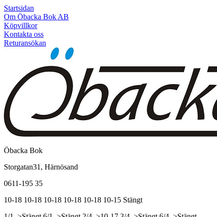
Startsidan
Om Öbacka Bok AB
Köpvillkor
Kontakta oss
Returansökan
Öbacka Bok
Storgatan31, Härnösand
0611-195 35
10-18
10-18
10-18
10-18
10-18
10-15
Stängt
1/1, >Stängt
6/1, >Stängt
2/4, >10-17
3/4, >Stängt
6/4, >Stängt