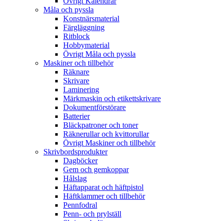
Övrigt Kalendrar
Måla och pyssla
Konstnärsmaterial
Färgläggning
Ritblock
Hobbymaterial
Övrigt Måla och pyssla
Maskiner och tillbehör
Räknare
Skrivare
Laminering
Märkmaskin och etikettskrivare
Dokumentförstörare
Batterier
Bläckpatroner och toner
Räknerullar och kvittorullar
Övrigt Maskiner och tillbehör
Skrivbordsprodukter
Dagböcker
Gem och gemkoppar
Hålslag
Häftapparat och häftpistol
Häftklammer och tillbehör
Pennfodral
Penn- och prylställ