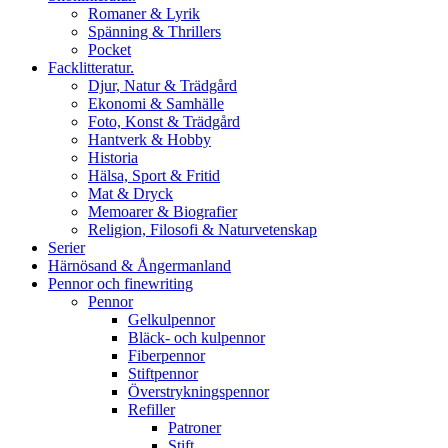
Romaner & Lyrik
Spänning & Thrillers
Pocket
Facklitteratur.
Djur, Natur & Trädgård
Ekonomi & Samhälle
Foto, Konst & Trädgård
Hantverk & Hobby
Historia
Hälsa, Sport & Fritid
Mat & Dryck
Memoarer & Biografier
Religion, Filosofi & Naturvetenskap
Serier
Härnösand & Ångermanland
Pennor och finewriting
Pennor
Gelkulpennor
Bläck- och kulpennor
Fiberpennor
Stiftpennor
Överstrykningspennor
Refiller
Patroner
Stift