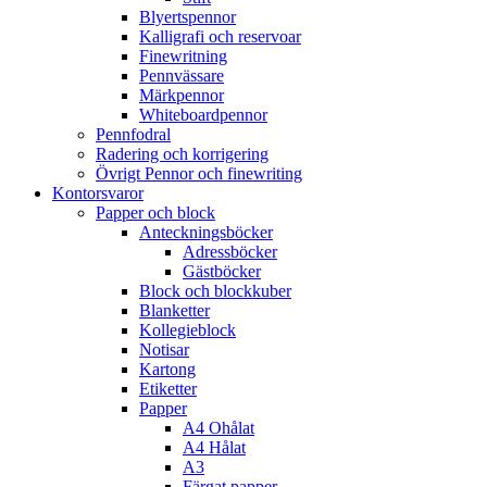
Blyertspennor
Kalligrafi och reservoar
Finewritning
Pennvässare
Märkpennor
Whiteboardpennor
Pennfodral
Radering och korrigering
Övrigt Pennor och finewriting
Kontorsvaror
Papper och block
Anteckningsböcker
Adressböcker
Gästböcker
Block och blockkuber
Blanketter
Kollegieblock
Notisar
Kartong
Etiketter
Papper
A4 Ohålat
A4 Hålat
A3
Färgat papper