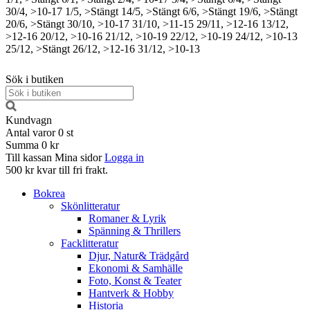
30/4, >10-17
1/5, >Stängt
14/5, >Stängt
6/6, >Stängt
19/6, >Stängt
20/6, >Stängt
30/10, >10-17
31/10, >11-15
29/11, >12-16
13/12,
>12-16
20/12, >10-16
21/12, >10-19
22/12, >10-19
24/12, >10-13
25/12, >Stängt
26/12, >12-16
31/12, >10-13
Sök i butiken
Kundvagn
Antal varor
0
st
Summa
0 kr
Till kassan
Mina sidor
Logga in
500 kr kvar till fri frakt.
Bokrea
Skönlitteratur
Romaner & Lyrik
Spänning & Thrillers
Facklitteratur
Djur, Natur& Trädgård
Ekonomi & Samhälle
Foto, Konst & Teater
Hantverk & Hobby
Historia