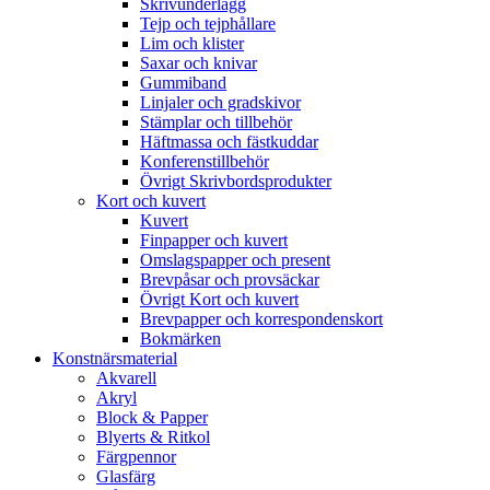
Skrivunderlägg
Tejp och tejphållare
Lim och klister
Saxar och knivar
Gummiband
Linjaler och gradskivor
Stämplar och tillbehör
Häftmassa och fästkuddar
Konferenstillbehör
Övrigt Skrivbordsprodukter
Kort och kuvert
Kuvert
Finpapper och kuvert
Omslagspapper och present
Brevpåsar och provsäckar
Övrigt Kort och kuvert
Brevpapper och korrespondenskort
Bokmärken
Konstnärsmaterial
Akvarell
Akryl
Block & Papper
Blyerts & Ritkol
Färgpennor
Glasfärg