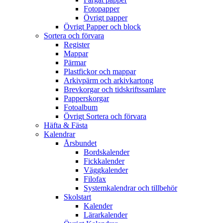
Fotopapper
Övrigt papper
Övrigt Papper och block
Sortera och förvara
Register
Mappar
Pärmar
Plastfickor och mappar
Arkivpärm och arkivkartong
Brevkorgar och tidskriftssamlare
Papperskorgar
Fotoalbum
Övrigt Sortera och förvara
Häfta & Fästa
Kalendrar
Årsbundet
Bordskalender
Fickkalender
Väggkalender
Filofax
Systemkalendrar och tillbehör
Skolstart
Kalender
Lärarkalender