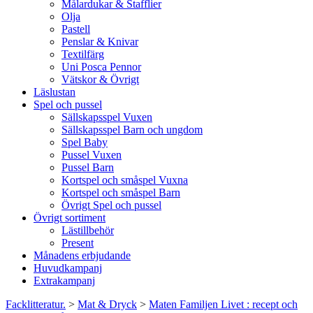
Målardukar & Stafflier
Olja
Pastell
Penslar & Knivar
Textilfärg
Uni Posca Pennor
Vätskor & Övrigt
Läslustan
Spel och pussel
Sällskapsspel Vuxen
Sällskapsspel Barn och ungdom
Spel Baby
Pussel Vuxen
Pussel Barn
Kortspel och småspel Vuxna
Kortspel och småspel Barn
Övrigt Spel och pussel
Övrigt sortiment
Lästillbehör
Present
Månadens erbjudande
Huvudkampanj
Extrakampanj
Facklitteratur.
>
Mat & Dryck
>
Maten Familjen Livet : recept och