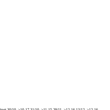
ängt
30/10, >10-17
31/10, >11-15
29/11, >12-16
13/12, >12-16