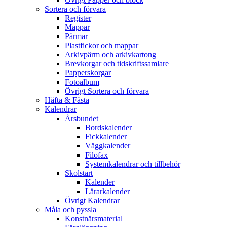
Sortera och förvara
Register
Mappar
Pärmar
Plastfickor och mappar
Arkivpärm och arkivkartong
Brevkorgar och tidskriftssamlare
Papperskorgar
Fotoalbum
Övrigt Sortera och förvara
Häfta & Fästa
Kalendrar
Årsbundet
Bordskalender
Fickkalender
Väggkalender
Filofax
Systemkalendrar och tillbehör
Skolstart
Kalender
Lärarkalender
Övrigt Kalendrar
Måla och pyssla
Konstnärsmaterial