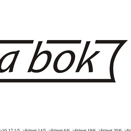
 >10-17
1/5, >Stängt
14/5, >Stängt
6/6, >Stängt
19/6, >Stängt
20/6, >St