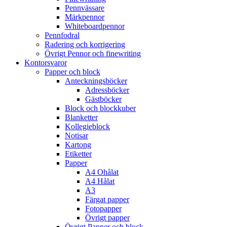
Pennvässare
Märkpennor
Whiteboardpennor
Pennfodral
Radering och korrigering
Övrigt Pennor och finewriting
Kontorsvaror
Papper och block
Anteckningsböcker
Adressböcker
Gästböcker
Block och blockkuber
Blanketter
Kollegieblock
Notisar
Kartong
Etiketter
Papper
A4 Ohålat
A4 Hålat
A3
Färgat papper
Fotopapper
Övrigt papper
Övrigt Papper och block