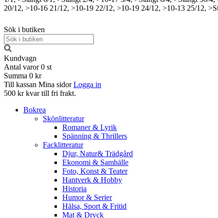
20/12, >10-16
21/12, >10-19
22/12, >10-19
24/12, >10-13
25/12, >S
Sök i butiken
Kundvagn
Antal varor
0
st
Summa
0 kr
Till kassan
Mina sidor
Logga in
500 kr kvar till fri frakt.
Bokrea
Skönlitteratur
Romaner & Lyrik
Spänning & Thrillers
Facklitteratur
Djur, Natur& Trädgård
Ekonomi & Samhälle
Foto, Konst & Teater
Hantverk & Hobby
Historia
Humor & Serier
Hälsa, Sport & Fritid
Mat & Dryck