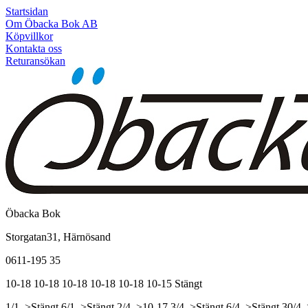
Startsidan
Om Öbacka Bok AB
Köpvillkor
Kontakta oss
Returansökan
Öbacka Bok
Storgatan31, Härnösand
0611-195 35
10-18
10-18
10-18
10-18
10-18
10-15
Stängt
1/1, >Stängt
6/1, >Stängt
2/4, >10-17
3/4, >Stängt
6/4, >Stängt
30/4,