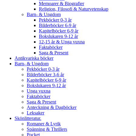
Memoarer & Biografier
Religion, Filosofi & Naturvetenskap
Barn- & Ungdom
Pekböcker 0-3 år
Bilderböcker 6-9 år
Kapitelböcker 6-9 år
Bokslukaren 9-12 år
12-15 år & Unga vuxna
Faktaböcker
Saga & Present
Antikvariska böcker
Barn- & Ungdom
Pekböcker 0-3 år
Bilderböcker 3-6 år
Kapitelböcker 6-9 år
Bokslukaren 9-12 år
Unga vuxna
Faktaböcker
Saga & Present
Anteckning & Dagböcker
Leksaker
Skönlitteratur.
Romaner & Lyrik
Spänning & Thrillers
Pocket