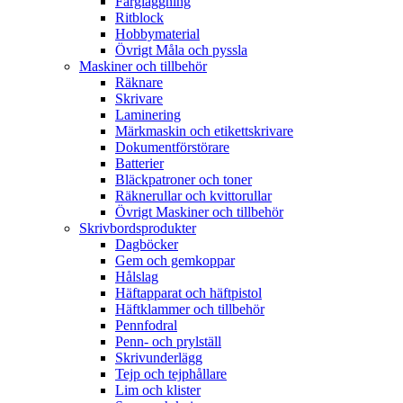
Färgläggning
Ritblock
Hobbymaterial
Övrigt Måla och pyssla
Maskiner och tillbehör
Räknare
Skrivare
Laminering
Märkmaskin och etikettskrivare
Dokumentförstörare
Batterier
Bläckpatroner och toner
Räknerullar och kvittorullar
Övrigt Maskiner och tillbehör
Skrivbordsprodukter
Dagböcker
Gem och gemkoppar
Hålslag
Häftapparat och häftpistol
Häftklammer och tillbehör
Pennfodral
Penn- och prylställ
Skrivunderlägg
Tejp och tejphållare
Lim och klister