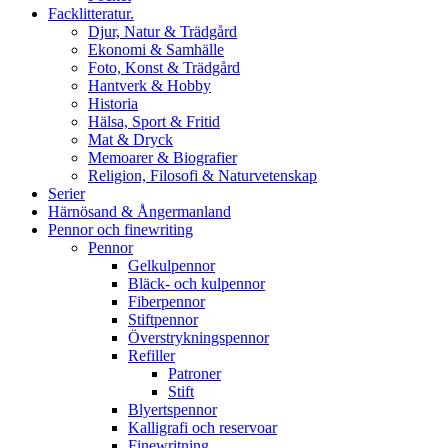
Facklitteratur.
Djur, Natur & Trädgård
Ekonomi & Samhälle
Foto, Konst & Trädgård
Hantverk & Hobby
Historia
Hälsa, Sport & Fritid
Mat & Dryck
Memoarer & Biografier
Religion, Filosofi & Naturvetenskap
Serier
Härnösand & Ångermanland
Pennor och finewriting
Pennor
Gelkulpennor
Bläck- och kulpennor
Fiberpennor
Stiftpennor
Överstrykningspennor
Refiller
Patroner
Stift
Blyertspennor
Kalligrafi och reservoar
Finewritning