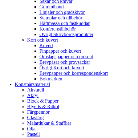
Saxar och knivar
Gummiband
Linjaler och gradskivor
Stämplar och tillbehör
Häftmassa och fästkuddar
Konferenstillbehör
Övrigt Skrivbordsprodukter
Kort och kuvert
Kuvert
Finpapper och kuvert
Omslagspapper och present
Brevpåsar och provsäckar
Övrigt Kort och kuvert
Brevpapper och korrespondenskort
Bokmärken
Konstnärsmaterial
Akvarell
Akryl
Block & Papper
Blyerts & Ritkol
Färgpennor
Glasfärg
Målardukar & Stafflier
Olja
Pastell