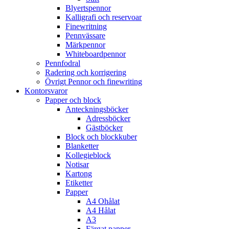
Blyertspennor
Kalligrafi och reservoar
Finewritning
Pennvässare
Märkpennor
Whiteboardpennor
Pennfodral
Radering och korrigering
Övrigt Pennor och finewriting
Kontorsvaror
Papper och block
Anteckningsböcker
Adressböcker
Gästböcker
Block och blockkuber
Blanketter
Kollegieblock
Notisar
Kartong
Etiketter
Papper
A4 Ohålat
A4 Hålat
A3
Färgat papper