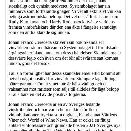
precis som i alla näringar förekommer det fusk, ibland
storskaligt och cyniskt medvetet. Systembolaget har sin
muthärva som fortfarande gnager. Vi vet att exklusivt vin kan
betinga astronomiska belopp. Det vet också förfalskare som
Rudy Kurniawan och Hardy Rodenstock, två av världens
främsta vinförfalskare där den ena åkte i fängelse samtidigt
som den andra klarade sig undan.
Johan Franco Cereceda skriver i sin bok Skandaler i
vinvärlden från muthärvan på Systembolaget till förfalskade
årgångsviner bland annat om dessa händelser. Skandalerna är
dessvärre legio och även om det blir allt svårare satt komma
undan, görs det försök
I all sin förfärlighet har dessa skandaler emellertid kommit att
betyda något positivt för vinvärlden. Strängare lagstiftning,
bättre garantier för att vinet inte är hälsovådligt och en
vaksamhet mot rariteter som säljs till alldeles för låga belopp
är alla bara en del av de positiva följderna.
Johan Franco Cereceda är en av Sveriges ledande
vinskribenter och har varit chefredaktör för flera
vinpublikationer, tryckta som digitala, bland annat Värdens
Viner och World of Wine News. Han är också en flitigt
anlitad vinföreläsare och grundade hösten 2021 Sveriges nya
sommelierutbildning The Wine Hub. Johan har skrivit de