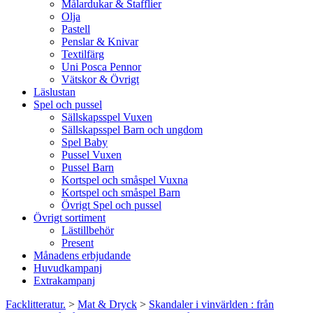
Målardukar & Stafflier
Olja
Pastell
Penslar & Knivar
Textilfärg
Uni Posca Pennor
Vätskor & Övrigt
Läslustan
Spel och pussel
Sällskapsspel Vuxen
Sällskapsspel Barn och ungdom
Spel Baby
Pussel Vuxen
Pussel Barn
Kortspel och småspel Vuxna
Kortspel och småspel Barn
Övrigt Spel och pussel
Övrigt sortiment
Lästillbehör
Present
Månadens erbjudande
Huvudkampanj
Extrakampanj
Facklitteratur.
>
Mat & Dryck
>
Skandaler i vinvärlden : från