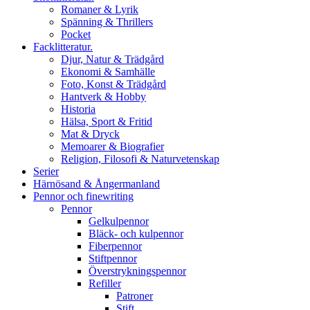
Romaner & Lyrik
Spänning & Thrillers
Pocket
Facklitteratur.
Djur, Natur & Trädgård
Ekonomi & Samhälle
Foto, Konst & Trädgård
Hantverk & Hobby
Historia
Hälsa, Sport & Fritid
Mat & Dryck
Memoarer & Biografier
Religion, Filosofi & Naturvetenskap
Serier
Härnösand & Ångermanland
Pennor och finewriting
Pennor
Gelkulpennor
Bläck- och kulpennor
Fiberpennor
Stiftpennor
Överstrykningspennor
Refiller
Patroner
Stift