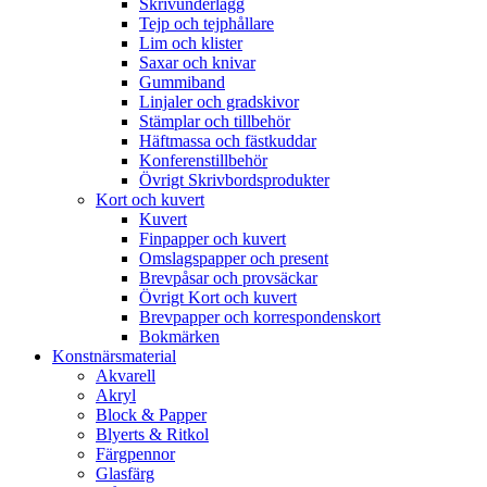
Skrivunderlägg
Tejp och tejphållare
Lim och klister
Saxar och knivar
Gummiband
Linjaler och gradskivor
Stämplar och tillbehör
Häftmassa och fästkuddar
Konferenstillbehör
Övrigt Skrivbordsprodukter
Kort och kuvert
Kuvert
Finpapper och kuvert
Omslagspapper och present
Brevpåsar och provsäckar
Övrigt Kort och kuvert
Brevpapper och korrespondenskort
Bokmärken
Konstnärsmaterial
Akvarell
Akryl
Block & Papper
Blyerts & Ritkol
Färgpennor
Glasfärg