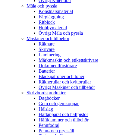
Övrigt Kalendrar
Måla och pyssla
Konstnärsmaterial
Färgläggning
Ritblock
Hobbymaterial
Övrigt Måla och pyssla
Maskiner och tillbehör
Räknare
Skrivare
Laminering
Märkmaskin och etikettskrivare
Dokumentförstörare
Batterier
Bläckpatroner och toner
Räknerullar och kvittorullar
Övrigt Maskiner och tillbehör
Skrivbordsprodukter
Dagböcker
Gem och gemkoppar
Hålslag
Häftapparat och häftpistol
Häftklammer och tillbehör
Pennfodral
Penn- och prylställ