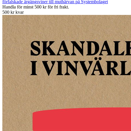
förfalskade årgångsviner till muthärvan på Systembolaget
Handla för minst 500 kr för fri frakt.
500 kr kvar