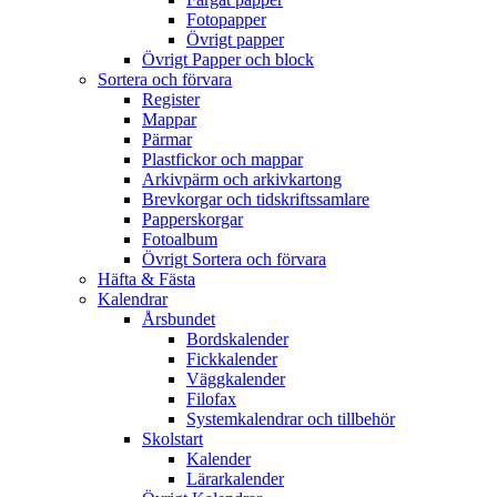
Fotopapper
Övrigt papper
Övrigt Papper och block
Sortera och förvara
Register
Mappar
Pärmar
Plastfickor och mappar
Arkivpärm och arkivkartong
Brevkorgar och tidskriftssamlare
Papperskorgar
Fotoalbum
Övrigt Sortera och förvara
Häfta & Fästa
Kalendrar
Årsbundet
Bordskalender
Fickkalender
Väggkalender
Filofax
Systemkalendrar och tillbehör
Skolstart
Kalender
Lärarkalender