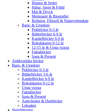
Humor & Serier
Hälsa, Sport & Fritid
Mat & Dryck
Memoarer & Biografier
Religion, Filosofi & Naturvetenskap
Barn- & Ungdom
Pekböcker 0-3 år
Bilderböcker 6-9 år
Kapitelböcker 6-9 år
Bokslukaren 9-12 år
12-15 år & Unga vuxna
Faktaböcker
Saga & Present
Antikvariska böcker
Barn- & Ungdom
Pekböcker 0-3 år
Bilderböcker 3-6 år
Kapitelböcker 6-9 år
Bokslukaren 9-12 år
Unga vuxna
Faktaböcker
Saga & Present
Anteckning & Dagböcker
Leksaker
Skönlitteratur.