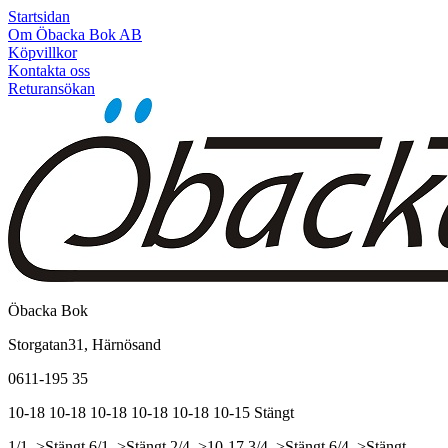
Startsidan
Om Öbacka Bok AB
Köpvillkor
Kontakta oss
Returansökan
Öbacka Bok
Storgatan31, Härnösand
0611-195 35
10-18
10-18
10-18
10-18
10-18
10-15
Stängt
1/1, >Stängt
6/1, >Stängt
2/4, >10-17
3/4, >Stängt
6/4, >Stängt