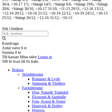
30/4, >10-17
1/5, >Stängt
14/5, >Stängt
6/6, >Stängt
19/6, >Stängt
20/6, >Stängt
30/10, >10-17
31/10, >11-15
29/11, >12-16
13/12,
>12-16
20/12, >10-16
21/12, >10-19
22/12, >10-19
24/12, >10-13
25/12, >Stängt
26/12, >12-16
31/12, >10-13
Sök i butiken
Kundvagn
Antal varor
0
st
Summa
0 kr
Till kassan
Mina sidor
Logga in
500 kr kvar till fri frakt.
Bokrea
Skönlitteratur
Romaner & Lyrik
Spänning & Thrillers
Facklitteratur
Djur, Natur& Trädgård
Ekonomi & Samhälle
Foto, Konst & Teater
Hantverk & Hobby
Historia