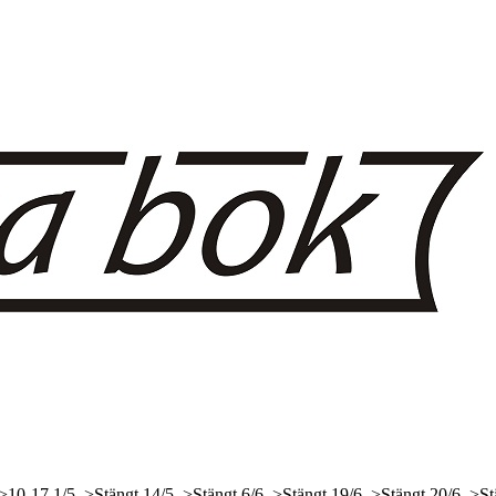
 >10-17
1/5, >Stängt
14/5, >Stängt
6/6, >Stängt
19/6, >Stängt
20/6, >St