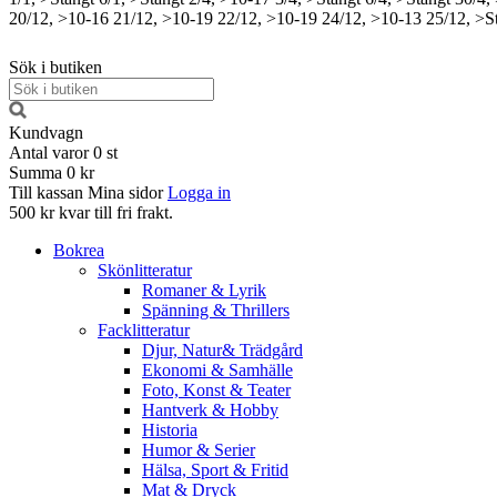
20/12, >10-16
21/12, >10-19
22/12, >10-19
24/12, >10-13
25/12, >S
Sök i butiken
Kundvagn
Antal varor
0
st
Summa
0 kr
Till kassan
Mina sidor
Logga in
500 kr kvar till fri frakt.
Bokrea
Skönlitteratur
Romaner & Lyrik
Spänning & Thrillers
Facklitteratur
Djur, Natur& Trädgård
Ekonomi & Samhälle
Foto, Konst & Teater
Hantverk & Hobby
Historia
Humor & Serier
Hälsa, Sport & Fritid
Mat & Dryck