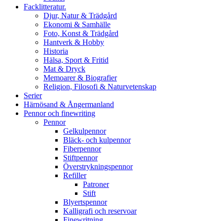
Facklitteratur.
Djur, Natur & Trädgård
Ekonomi & Samhälle
Foto, Konst & Trädgård
Hantverk & Hobby
Historia
Hälsa, Sport & Fritid
Mat & Dryck
Memoarer & Biografier
Religion, Filosofi & Naturvetenskap
Serier
Härnösand & Ångermanland
Pennor och finewriting
Pennor
Gelkulpennor
Bläck- och kulpennor
Fiberpennor
Stiftpennor
Överstrykningspennor
Refiller
Patroner
Stift
Blyertspennor
Kalligrafi och reservoar
Finewritning