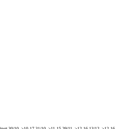
ängt
30/10, >10-17
31/10, >11-15
29/11, >12-16
13/12, >12-16