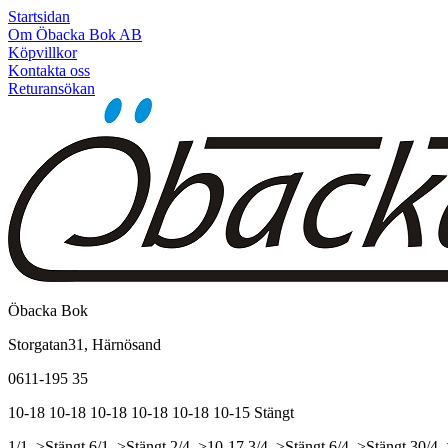
Startsidan
Om Öbacka Bok AB
Köpvillkor
Kontakta oss
Returansökan
Öbacka Bok
Storgatan31, Härnösand
0611-195 35
10-18
10-18
10-18
10-18
10-18
10-15
Stängt
1/1, >Stängt
6/1, >Stängt
2/4, >10-17
3/4, >Stängt
6/4, >Stängt
30/4,