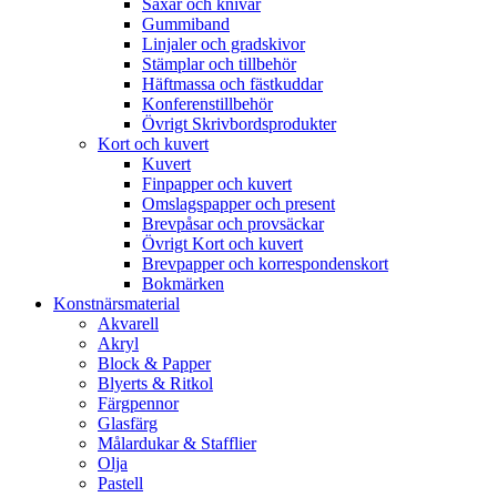
Saxar och knivar
Gummiband
Linjaler och gradskivor
Stämplar och tillbehör
Häftmassa och fästkuddar
Konferenstillbehör
Övrigt Skrivbordsprodukter
Kort och kuvert
Kuvert
Finpapper och kuvert
Omslagspapper och present
Brevpåsar och provsäckar
Övrigt Kort och kuvert
Brevpapper och korrespondenskort
Bokmärken
Konstnärsmaterial
Akvarell
Akryl
Block & Papper
Blyerts & Ritkol
Färgpennor
Glasfärg
Målardukar & Stafflier
Olja
Pastell