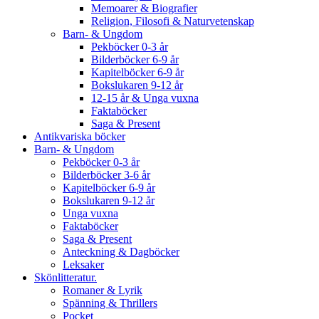
Memoarer & Biografier
Religion, Filosofi & Naturvetenskap
Barn- & Ungdom
Pekböcker 0-3 år
Bilderböcker 6-9 år
Kapitelböcker 6-9 år
Bokslukaren 9-12 år
12-15 år & Unga vuxna
Faktaböcker
Saga & Present
Antikvariska böcker
Barn- & Ungdom
Pekböcker 0-3 år
Bilderböcker 3-6 år
Kapitelböcker 6-9 år
Bokslukaren 9-12 år
Unga vuxna
Faktaböcker
Saga & Present
Anteckning & Dagböcker
Leksaker
Skönlitteratur.
Romaner & Lyrik
Spänning & Thrillers
Pocket