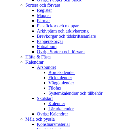
Sortera och förvara
Register
Mappar
Pärmar
Plastfickor och mappar
Arkivpärm och arkivkartong
Brevkorgar och tidskriftssamlare
Papperskorgar
Fotoalbum
Övrigt Sortera och förvara
Häfta & Fästa
Kalendrar
Årsbundet
Bordskalender
Fickkalender
Väggkalender
Filofax
Systemkalendrar och tillbehör
Skolstart
Kalender
Lärarkalender
Övrigt Kalendrar
Måla och pyssla
Konstnärsmaterial