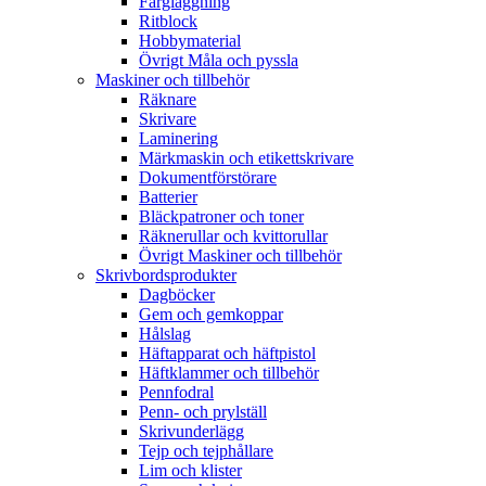
Färgläggning
Ritblock
Hobbymaterial
Övrigt Måla och pyssla
Maskiner och tillbehör
Räknare
Skrivare
Laminering
Märkmaskin och etikettskrivare
Dokumentförstörare
Batterier
Bläckpatroner och toner
Räknerullar och kvittorullar
Övrigt Maskiner och tillbehör
Skrivbordsprodukter
Dagböcker
Gem och gemkoppar
Hålslag
Häftapparat och häftpistol
Häftklammer och tillbehör
Pennfodral
Penn- och prylställ
Skrivunderlägg
Tejp och tejphållare
Lim och klister