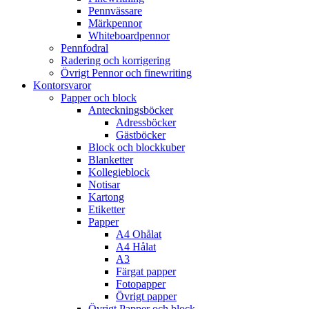
Pennvässare
Märkpennor
Whiteboardpennor
Pennfodral
Radering och korrigering
Övrigt Pennor och finewriting
Kontorsvaror
Papper och block
Anteckningsböcker
Adressböcker
Gästböcker
Block och blockkuber
Blanketter
Kollegieblock
Notisar
Kartong
Etiketter
Papper
A4 Ohålat
A4 Hålat
A3
Färgat papper
Fotopapper
Övrigt papper
Övrigt Papper och block