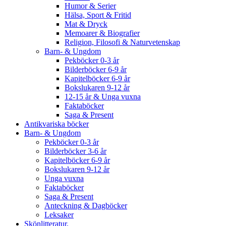
Humor & Serier
Hälsa, Sport & Fritid
Mat & Dryck
Memoarer & Biografier
Religion, Filosofi & Naturvetenskap
Barn- & Ungdom
Pekböcker 0-3 år
Bilderböcker 6-9 år
Kapitelböcker 6-9 år
Bokslukaren 9-12 år
12-15 år & Unga vuxna
Faktaböcker
Saga & Present
Antikvariska böcker
Barn- & Ungdom
Pekböcker 0-3 år
Bilderböcker 3-6 år
Kapitelböcker 6-9 år
Bokslukaren 9-12 år
Unga vuxna
Faktaböcker
Saga & Present
Anteckning & Dagböcker
Leksaker
Skönlitteratur.