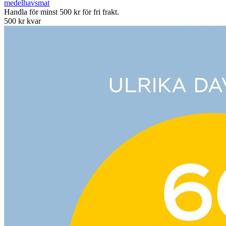
medelhavsmat
Handla för minst 500 kr för fri frakt.
500 kr kvar