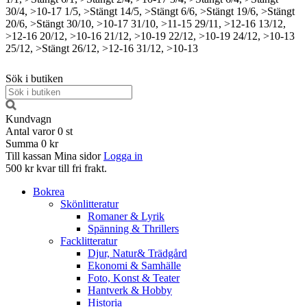
30/4, >10-17
1/5, >Stängt
14/5, >Stängt
6/6, >Stängt
19/6, >Stängt
20/6, >Stängt
30/10, >10-17
31/10, >11-15
29/11, >12-16
13/12,
>12-16
20/12, >10-16
21/12, >10-19
22/12, >10-19
24/12, >10-13
25/12, >Stängt
26/12, >12-16
31/12, >10-13
Sök i butiken
Kundvagn
Antal varor
0
st
Summa
0 kr
Till kassan
Mina sidor
Logga in
500 kr kvar till fri frakt.
Bokrea
Skönlitteratur
Romaner & Lyrik
Spänning & Thrillers
Facklitteratur
Djur, Natur& Trädgård
Ekonomi & Samhälle
Foto, Konst & Teater
Hantverk & Hobby
Historia