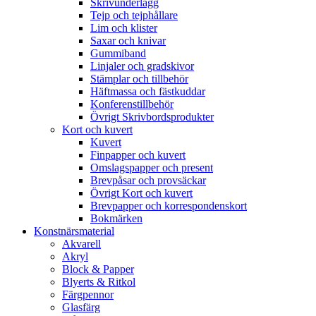
Skrivunderlägg
Tejp och tejphållare
Lim och klister
Saxar och knivar
Gummiband
Linjaler och gradskivor
Stämplar och tillbehör
Häftmassa och fästkuddar
Konferenstillbehör
Övrigt Skrivbordsprodukter
Kort och kuvert
Kuvert
Finpapper och kuvert
Omslagspapper och present
Brevpåsar och provsäckar
Övrigt Kort och kuvert
Brevpapper och korrespondenskort
Bokmärken
Konstnärsmaterial
Akvarell
Akryl
Block & Papper
Blyerts & Ritkol
Färgpennor
Glasfärg