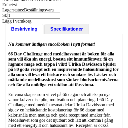
Enhet:
st.
Lagerstatus:
Beställningsvara
St:
Lägg i varukorg
Beskrivning
Specifikationer
Nu kommer äntligen succéboken i nytt format!
66 Day Challenge med medelhavsmat är boken för alla
som vill öka sin energi, boosta sitt immunförsvar, få en
lugnare mage och tappa i vikt! Ulrika Davidsson bjuder
på 80 goda recept och en inspirerande hälsoutmaning för
alla som vill leva ett friskare och smalare liv. Läcker och
mättande medelhavskost som sänker blodsockernivåerna
och får alla onödiga extrakilon att försvinna.
En vana skapas som vi vet på 66 dagar och att skapa nya
vanor kräver disci­plin, motivation och planering. I 66 Day
Challange med medelhavsmat delar Ulrika Davidsson med
sig av en heltäckande kostplanering för 66 dagar med
kalorisnåla men matiga och goda recept med smaker från
Medelhavet som gör det njutbart och lätt att komma i gång
med ett energifyllt och hälsosamt liv! Recepten är också