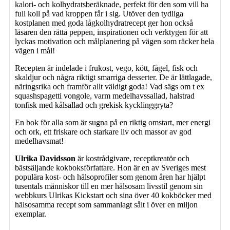
kalori- och kolhydratsberäknade, perfekt för den som vill ha
full koll på vad kroppen får i sig. Utöver den tydliga
kostplanen med goda lågkolhydratrecept ger hon också
läsaren den rätta peppen, inspirationen och verktygen för att
lyckas motivation och målplanering på vägen som räcker hela
vägen i mål!
Recepten är indelade i frukost, vego, kött, fågel, fisk och
skaldjur och ­några­ riktigt smarriga desserter. De är lättlagade,
näringsrika och framför allt väldigt goda! Vad sägs om t ex
squashspagetti vongole, varm medelhavssallad, halstrad
tonfisk med kålsallad och grekisk kycklinggryta?
En bok för alla som är sugna på en riktig omstart, mer energi
och ork, ett friskare och starkare liv och massor av god
medelhavsmat!
Ulrika Davidsson
är kostrådgivare, receptkreatör och
bästsäljande kokboksförfattare. Hon är en av Sveriges mest
populära kost- och hälsoprofiler som genom åren har hjälpt
tusentals människor till en mer hälsosam livsstil genom sin
webbkurs Ulrikas Kickstart och sina över 40 kokböcker med
hälso­samma recept som sammanlagt sålt i över en miljon
exemplar.