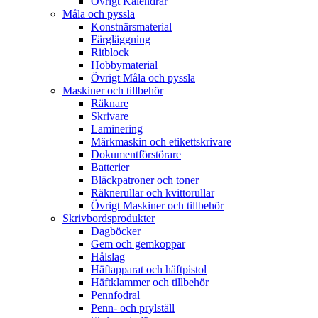
Övrigt Kalendrar
Måla och pyssla
Konstnärsmaterial
Färgläggning
Ritblock
Hobbymaterial
Övrigt Måla och pyssla
Maskiner och tillbehör
Räknare
Skrivare
Laminering
Märkmaskin och etikettskrivare
Dokumentförstörare
Batterier
Bläckpatroner och toner
Räknerullar och kvittorullar
Övrigt Maskiner och tillbehör
Skrivbordsprodukter
Dagböcker
Gem och gemkoppar
Hålslag
Häftapparat och häftpistol
Häftklammer och tillbehör
Pennfodral
Penn- och prylställ