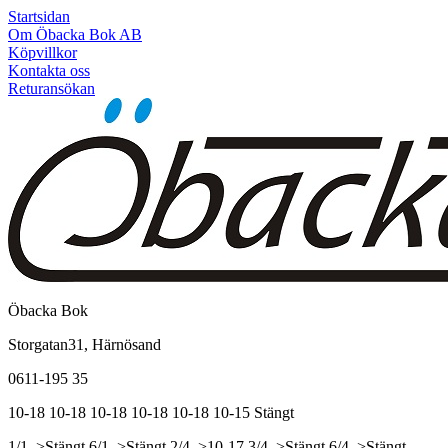
Startsidan
Om Öbacka Bok AB
Köpvillkor
Kontakta oss
Returansökan
Öbacka Bok
Storgatan31, Härnösand
0611-195 35
10-18
10-18
10-18
10-18
10-18
10-15
Stängt
1/1, >Stängt
6/1, >Stängt
2/4, >10-17
3/4, >Stängt
6/4, >Stängt