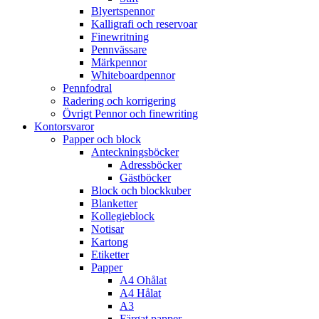
Blyertspennor
Kalligrafi och reservoar
Finewritning
Pennvässare
Märkpennor
Whiteboardpennor
Pennfodral
Radering och korrigering
Övrigt Pennor och finewriting
Kontorsvaror
Papper och block
Anteckningsböcker
Adressböcker
Gästböcker
Block och blockkuber
Blanketter
Kollegieblock
Notisar
Kartong
Etiketter
Papper
A4 Ohålat
A4 Hålat
A3
Färgat papper