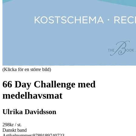
(Klicka för en större bild)
66 Day Challenge med
medelhavsmat
Ulrika Davidsson
298
kr
/ st.
Danskt band
Artikelnummer:
9789189740723