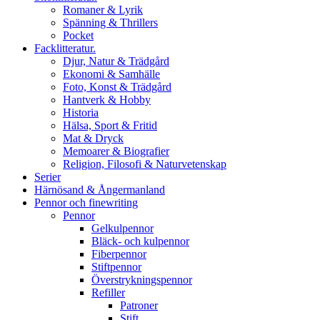
Romaner & Lyrik
Spänning & Thrillers
Pocket
Facklitteratur.
Djur, Natur & Trädgård
Ekonomi & Samhälle
Foto, Konst & Trädgård
Hantverk & Hobby
Historia
Hälsa, Sport & Fritid
Mat & Dryck
Memoarer & Biografier
Religion, Filosofi & Naturvetenskap
Serier
Härnösand & Ångermanland
Pennor och finewriting
Pennor
Gelkulpennor
Bläck- och kulpennor
Fiberpennor
Stiftpennor
Överstrykningspennor
Refiller
Patroner
Stift