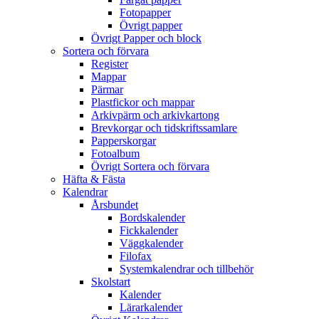
Fotopapper
Övrigt papper
Övrigt Papper och block
Sortera och förvara
Register
Mappar
Pärmar
Plastfickor och mappar
Arkivpärm och arkivkartong
Brevkorgar och tidskriftssamlare
Papperskorgar
Fotoalbum
Övrigt Sortera och förvara
Häfta & Fästa
Kalendrar
Årsbundet
Bordskalender
Fickkalender
Väggkalender
Filofax
Systemkalendrar och tillbehör
Skolstart
Kalender
Lärarkalender