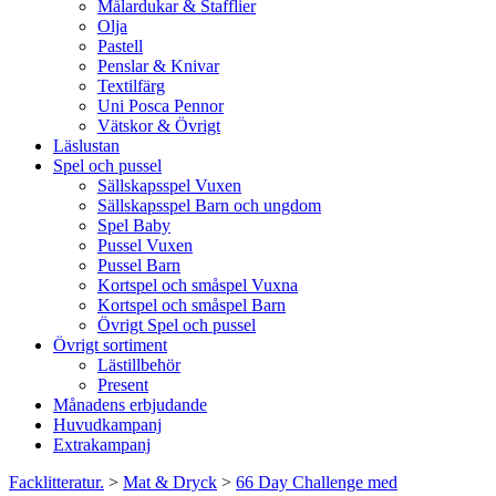
Målardukar & Stafflier
Olja
Pastell
Penslar & Knivar
Textilfärg
Uni Posca Pennor
Vätskor & Övrigt
Läslustan
Spel och pussel
Sällskapsspel Vuxen
Sällskapsspel Barn och ungdom
Spel Baby
Pussel Vuxen
Pussel Barn
Kortspel och småspel Vuxna
Kortspel och småspel Barn
Övrigt Spel och pussel
Övrigt sortiment
Lästillbehör
Present
Månadens erbjudande
Huvudkampanj
Extrakampanj
Facklitteratur.
>
Mat & Dryck
>
66 Day Challenge med