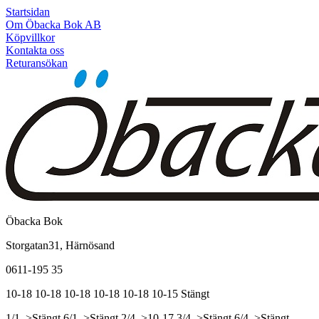
Startsidan
Om Öbacka Bok AB
Köpvillkor
Kontakta oss
Returansökan
Öbacka Bok
Storgatan31, Härnösand
0611-195 35
10-18
10-18
10-18
10-18
10-18
10-15
Stängt
1/1, >Stängt
6/1, >Stängt
2/4, >10-17
3/4, >Stängt
6/4, >Stängt