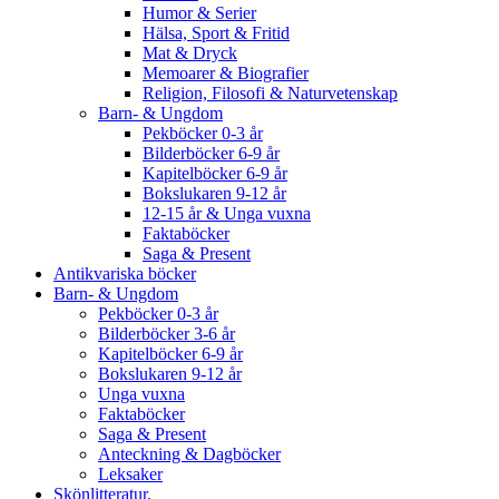
Humor & Serier
Hälsa, Sport & Fritid
Mat & Dryck
Memoarer & Biografier
Religion, Filosofi & Naturvetenskap
Barn- & Ungdom
Pekböcker 0-3 år
Bilderböcker 6-9 år
Kapitelböcker 6-9 år
Bokslukaren 9-12 år
12-15 år & Unga vuxna
Faktaböcker
Saga & Present
Antikvariska böcker
Barn- & Ungdom
Pekböcker 0-3 år
Bilderböcker 3-6 år
Kapitelböcker 6-9 år
Bokslukaren 9-12 år
Unga vuxna
Faktaböcker
Saga & Present
Anteckning & Dagböcker
Leksaker
Skönlitteratur.