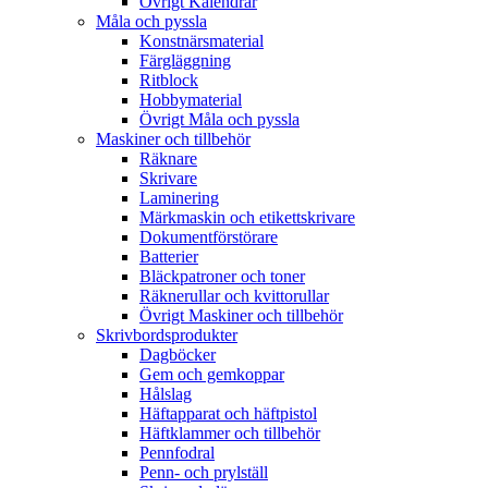
Övrigt Kalendrar
Måla och pyssla
Konstnärsmaterial
Färgläggning
Ritblock
Hobbymaterial
Övrigt Måla och pyssla
Maskiner och tillbehör
Räknare
Skrivare
Laminering
Märkmaskin och etikettskrivare
Dokumentförstörare
Batterier
Bläckpatroner och toner
Räknerullar och kvittorullar
Övrigt Maskiner och tillbehör
Skrivbordsprodukter
Dagböcker
Gem och gemkoppar
Hålslag
Häftapparat och häftpistol
Häftklammer och tillbehör
Pennfodral
Penn- och prylställ