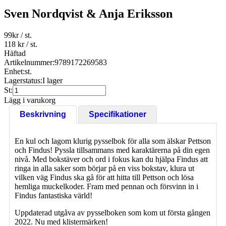
Sven Nordqvist & Anja Eriksson
99
kr
/ st.
118 kr
/ st.
Häftad
Artikelnummer:
9789172269583
Enhet:
st.
Lagerstatus:
I lager
St:
Lägg i varukorg
Beskrivning
Specifikationer
En kul och lagom klurig pysselbok för alla som älskar Pettson
och Findus! Pyssla tillsammans med karaktärerna på din egen
nivå. Med bokstäver och ord i fokus kan du hjälpa Findus att
ringa in alla saker som börjar på en viss bokstav, klura ut
vilken väg Findus ska gå för att hitta till Pettson och lösa
hemliga muckelkoder. Fram med pennan och försvinn in i
Findus fantastiska värld!
Uppdaterad utgåva av pysselboken som kom ut första gången
2022. Nu med klistermärken!