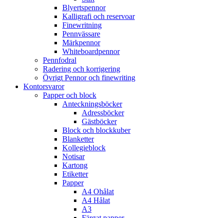
Blyertspennor
Kalligrafi och reservoar
Finewritning
Pennvässare
Märkpennor
Whiteboardpennor
Pennfodral
Radering och korrigering
Övrigt Pennor och finewriting
Kontorsvaror
Papper och block
Anteckningsböcker
Adressböcker
Gästböcker
Block och blockkuber
Blanketter
Kollegieblock
Notisar
Kartong
Etiketter
Papper
A4 Ohålat
A4 Hålat
A3
Färgat papper