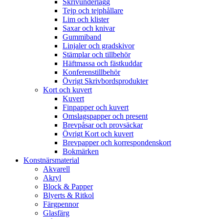
Skrivunderlägg
Tejp och tejphållare
Lim och klister
Saxar och knivar
Gummiband
Linjaler och gradskivor
Stämplar och tillbehör
Häftmassa och fästkuddar
Konferenstillbehör
Övrigt Skrivbordsprodukter
Kort och kuvert
Kuvert
Finpapper och kuvert
Omslagspapper och present
Brevpåsar och provsäckar
Övrigt Kort och kuvert
Brevpapper och korrespondenskort
Bokmärken
Konstnärsmaterial
Akvarell
Akryl
Block & Papper
Blyerts & Ritkol
Färgpennor
Glasfärg