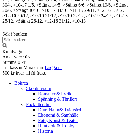
30/4, >10-17
1/5, >Stängt
14/5, >Stängt
6/6, >Stängt
19/6, >Stängt
20/6, >Stängt
30/10, >10-17
31/10, >11-15
29/11, >12-16
13/12,
>12-16
20/12, >10-16
21/12, >10-19
22/12, >10-19
24/12, >10-13
25/12, >Stängt
26/12, >12-16
31/12, >10-13
Sök i butiken
Kundvagn
Antal varor
0
st
Summa
0 kr
Till kassan
Mina sidor
Logga in
500 kr kvar till fri frakt.
Bokrea
Skönlitteratur
Romaner & Lyrik
Spänning & Thrillers
Facklitteratur
Djur, Natur& Trädgård
Ekonomi & Samhälle
Foto, Konst & Teater
Hantverk & Hobby
Historia