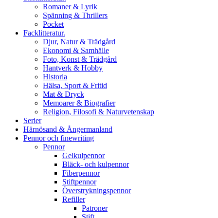
Romaner & Lyrik
Spänning & Thrillers
Pocket
Facklitteratur.
Djur, Natur & Trädgård
Ekonomi & Samhälle
Foto, Konst & Trädgård
Hantverk & Hobby
Historia
Hälsa, Sport & Fritid
Mat & Dryck
Memoarer & Biografier
Religion, Filosofi & Naturvetenskap
Serier
Härnösand & Ångermanland
Pennor och finewriting
Pennor
Gelkulpennor
Bläck- och kulpennor
Fiberpennor
Stiftpennor
Överstrykningspennor
Refiller
Patroner
Stift