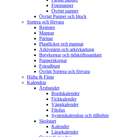
Fotopapper
Övrigt papper
Övrigt Papper och block
Sortera och förvara
Register
Mappar
Pärmar
Plastfickor och mappar
Arkivpärm och arkivkartong
Brevkorgar och tidskriftssamlare
Papperskorgar
Fotoalbum
Övrigt Sortera och förvara
Häfta & Fästa
Kalendrar
Årsbundet
Bordskalender
Fickkalender
Väggkalender
Filofax
Systemkalendrar och tillbehör
Skolstart
Kalender
Lärarkalender