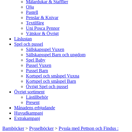
Målardukar & Stafflier
Olja
Pastell
Penslar & Knivar
Textilfärg
Uni Posca Pennor
Vätskor & Övrigt
Läslustan
Spel och pussel
Sällskapsspel Vuxen
Sällskapsspel Barn och ungdom
Spel Baby
Pussel Vuxen
Pussel Barn
Kortspel och småspel Vuxna
Kortspel och småspel Barn
Övrigt Spel och pussel
Övrigt sortiment
Lästillbehör
Present
Månadens erbjudande
Huvudkampanj
Extrakampanj
Barnböcker
>
Pysselböcker
>
Pyssla med Pettson och Findus :