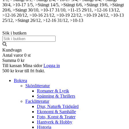
30/4, >10-17
1/5, >Stängt
14/5, >Stängt
6/6, >Stängt
19/6, >Stängt
20/6, >Stängt
30/10, >10-17
31/10, >11-15
29/11, >12-16
13/12,
>12-16
20/12, >10-16
21/12, >10-19
22/12, >10-19
24/12, >10-13
25/12, >Stängt
26/12, >12-16
31/12, >10-13
Sök i butiken
Kundvagn
Antal varor
0
st
Summa
0 kr
Till kassan
Mina sidor
Logga in
500 kr kvar till fri frakt.
Bokrea
Skönlitteratur
Romaner & Lyrik
Spänning & Thrillers
Facklitteratur
Djur, Natur& Trädgård
Ekonomi & Samhälle
Foto, Konst & Teater
Hantverk & Hobby
Historia