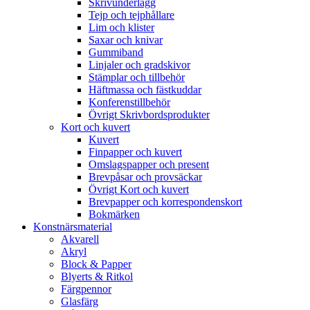
Skrivunderlägg
Tejp och tejphållare
Lim och klister
Saxar och knivar
Gummiband
Linjaler och gradskivor
Stämplar och tillbehör
Häftmassa och fästkuddar
Konferenstillbehör
Övrigt Skrivbordsprodukter
Kort och kuvert
Kuvert
Finpapper och kuvert
Omslagspapper och present
Brevpåsar och provsäckar
Övrigt Kort och kuvert
Brevpapper och korrespondenskort
Bokmärken
Konstnärsmaterial
Akvarell
Akryl
Block & Papper
Blyerts & Ritkol
Färgpennor
Glasfärg