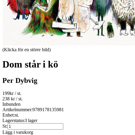
(Klicka för en större bild)
Dom står i kö
Per Dybvig
199
kr
/ st.
238 kr
/ st.
Inbunden
Artikelnummer:
9789178135981
Enhet:
st.
Lagerstatus:
I lager
St:
Lägg i varukorg