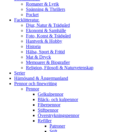
Romaner & Lyrik
Spänning & Thrillers
Pocket
Facklitteratur.
Djur, Natur & Trädgård
Ekonomi & Samhälle
Foto, Konst & Trädgård
Hantverk & Hobby
Historia
Hälsa, Sport & Fritid
Mat & Dryck
Memoarer & Biografier
Religion, Filosofi & Naturvetenskap
Serier
Härnösand & Ångermanland
Pennor och finewriting
Pennor
Gelkulpennor
Bläck- och kulpennor
Fiberpennor
Stiftpennor
Överstrykningspennor
Refiller
Patroner
Stift