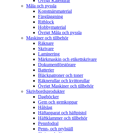
Övrigt Kalendrar
Måla och pyssla
Konstnärsmaterial
Färgläggning
Ritblock
Hobbymaterial
Övrigt Måla och pyssla
Maskiner och tillbehör
Räknare
Skrivare
Laminering
Märkmaskin och etikettskrivare
Dokumentförstörare
Batterier
Bläckpatroner och toner
Räknerullar och kvittorullar
Övrigt Maskiner och tillbehör
Skrivbordsprodukter
Dagböcker
Gem och gemkoppar
Hålslag
Häftapparat och häftpistol
Häftklammer och tillbehör
Pennfodral
Penn- och prylställ