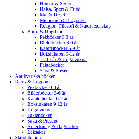
Humor & Serier
Hälsa, Sport & Fritid
Mat & Dryck
Memoarer & Biografier
Religion, Filosofi & Naturvetenskap
Barn- & Ungdom
Pekböcker 0-3 år
Bilderböcker 6-9 år
Kapitelböcker 6-9 år
Bokslukaren 9-12 år
12-15 år & Unga vuxna
Faktaböcker
Saga & Present
Antikvariska böcker
Barn- & Ungdom
Pekböcker 0-3 år
Bilderböcker 3-6 år
Kapitelböcker 6-9 år
Bokslukaren 9-12 år
Unga vuxna
Faktaböcker
Saga & Present
Anteckning & Dagböcker
Leksaker
Skönlitteratur.