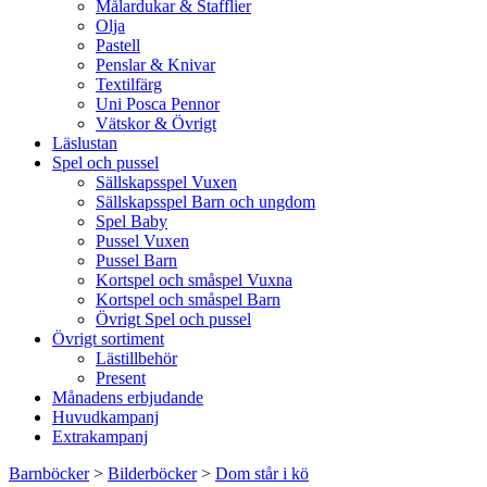
Målardukar & Stafflier
Olja
Pastell
Penslar & Knivar
Textilfärg
Uni Posca Pennor
Vätskor & Övrigt
Läslustan
Spel och pussel
Sällskapsspel Vuxen
Sällskapsspel Barn och ungdom
Spel Baby
Pussel Vuxen
Pussel Barn
Kortspel och småspel Vuxna
Kortspel och småspel Barn
Övrigt Spel och pussel
Övrigt sortiment
Lästillbehör
Present
Månadens erbjudande
Huvudkampanj
Extrakampanj
Barnböcker
>
Bilderböcker
>
Dom står i kö