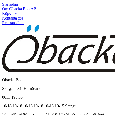
Startsidan
Om Öbacka Bok AB
Köpvillkor
Kontakta oss
Returansökan
Öbacka Bok
Storgatan31, Härnösand
0611-195 35
10-18
10-18
10-18
10-18
10-18
10-15
Stängt
1/1, >Stängt
6/1, >Stängt
2/4, >10-17
3/4, >Stängt
6/4, >Stängt