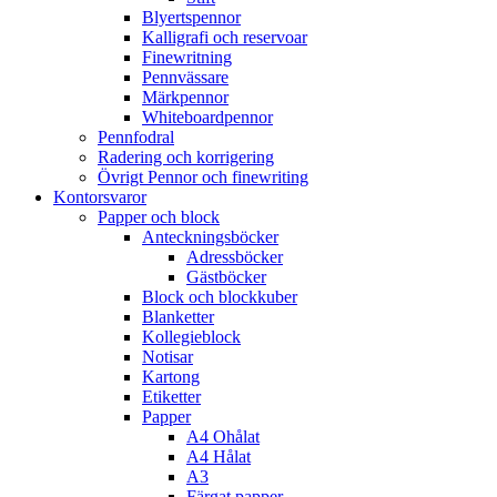
Blyertspennor
Kalligrafi och reservoar
Finewritning
Pennvässare
Märkpennor
Whiteboardpennor
Pennfodral
Radering och korrigering
Övrigt Pennor och finewriting
Kontorsvaror
Papper och block
Anteckningsböcker
Adressböcker
Gästböcker
Block och blockkuber
Blanketter
Kollegieblock
Notisar
Kartong
Etiketter
Papper
A4 Ohålat
A4 Hålat
A3
Färgat papper