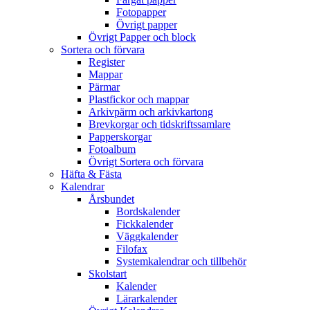
Fotopapper
Övrigt papper
Övrigt Papper och block
Sortera och förvara
Register
Mappar
Pärmar
Plastfickor och mappar
Arkivpärm och arkivkartong
Brevkorgar och tidskriftssamlare
Papperskorgar
Fotoalbum
Övrigt Sortera och förvara
Häfta & Fästa
Kalendrar
Årsbundet
Bordskalender
Fickkalender
Väggkalender
Filofax
Systemkalendrar och tillbehör
Skolstart
Kalender
Lärarkalender