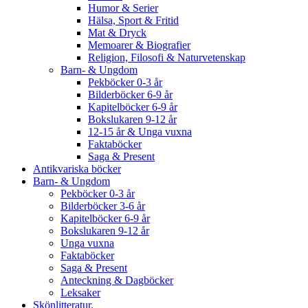
Humor & Serier
Hälsa, Sport & Fritid
Mat & Dryck
Memoarer & Biografier
Religion, Filosofi & Naturvetenskap
Barn- & Ungdom
Pekböcker 0-3 år
Bilderböcker 6-9 år
Kapitelböcker 6-9 år
Bokslukaren 9-12 år
12-15 år & Unga vuxna
Faktaböcker
Saga & Present
Antikvariska böcker
Barn- & Ungdom
Pekböcker 0-3 år
Bilderböcker 3-6 år
Kapitelböcker 6-9 år
Bokslukaren 9-12 år
Unga vuxna
Faktaböcker
Saga & Present
Anteckning & Dagböcker
Leksaker
Skönlitteratur.