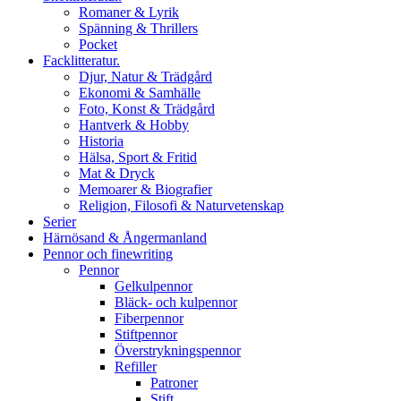
Romaner & Lyrik
Spänning & Thrillers
Pocket
Facklitteratur.
Djur, Natur & Trädgård
Ekonomi & Samhälle
Foto, Konst & Trädgård
Hantverk & Hobby
Historia
Hälsa, Sport & Fritid
Mat & Dryck
Memoarer & Biografier
Religion, Filosofi & Naturvetenskap
Serier
Härnösand & Ångermanland
Pennor och finewriting
Pennor
Gelkulpennor
Bläck- och kulpennor
Fiberpennor
Stiftpennor
Överstrykningspennor
Refiller
Patroner
Stift