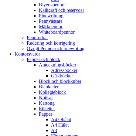
Blyertspennor
Kalligrafi och reservoar
Finewritning
Pennvässare
Märkpennor
Whiteboardpennor
Pennfodral
Radering och korrigering
Övrigt Pennor och finewriting
Kontorsvaror
Papper och block
Anteckningsböcker
Adressböcker
Gästböcker
Block och blockkuber
Blanketter
Kollegieblock
Notisar
Kartong
Etiketter
Papper
A4 Ohålat
A4 Hålat
A3
Färgat papper