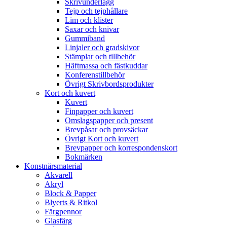
Skrivunderlägg
Tejp och tejphållare
Lim och klister
Saxar och knivar
Gummiband
Linjaler och gradskivor
Stämplar och tillbehör
Häftmassa och fästkuddar
Konferenstillbehör
Övrigt Skrivbordsprodukter
Kort och kuvert
Kuvert
Finpapper och kuvert
Omslagspapper och present
Brevpåsar och provsäckar
Övrigt Kort och kuvert
Brevpapper och korrespondenskort
Bokmärken
Konstnärsmaterial
Akvarell
Akryl
Block & Papper
Blyerts & Ritkol
Färgpennor
Glasfärg