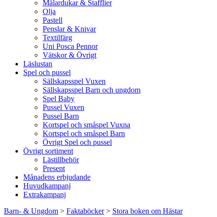
Målardukar & Stafflier
Olja
Pastell
Penslar & Knivar
Textilfärg
Uni Posca Pennor
Vätskor & Övrigt
Läslustan
Spel och pussel
Sällskapsspel Vuxen
Sällskapsspel Barn och ungdom
Spel Baby
Pussel Vuxen
Pussel Barn
Kortspel och småspel Vuxna
Kortspel och småspel Barn
Övrigt Spel och pussel
Övrigt sortiment
Lästillbehör
Present
Månadens erbjudande
Huvudkampanj
Extrakampanj
Barn- & Ungdom
>
Faktaböcker
>
Stora boken om Hästar