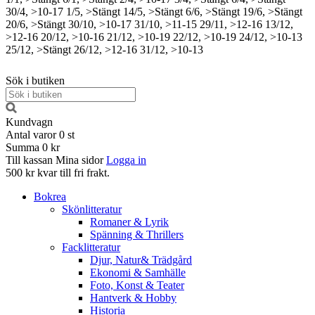
30/4, >10-17
1/5, >Stängt
14/5, >Stängt
6/6, >Stängt
19/6, >Stängt
20/6, >Stängt
30/10, >10-17
31/10, >11-15
29/11, >12-16
13/12,
>12-16
20/12, >10-16
21/12, >10-19
22/12, >10-19
24/12, >10-13
25/12, >Stängt
26/12, >12-16
31/12, >10-13
Sök i butiken
Kundvagn
Antal varor
0
st
Summa
0 kr
Till kassan
Mina sidor
Logga in
500 kr kvar till fri frakt.
Bokrea
Skönlitteratur
Romaner & Lyrik
Spänning & Thrillers
Facklitteratur
Djur, Natur& Trädgård
Ekonomi & Samhälle
Foto, Konst & Teater
Hantverk & Hobby
Historia