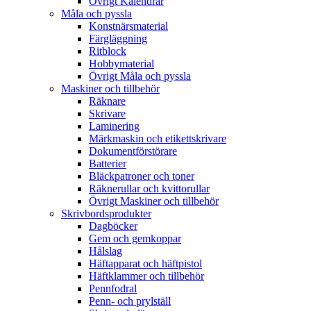
Övrigt Kalendrar
Måla och pyssla
Konstnärsmaterial
Färgläggning
Ritblock
Hobbymaterial
Övrigt Måla och pyssla
Maskiner och tillbehör
Räknare
Skrivare
Laminering
Märkmaskin och etikettskrivare
Dokumentförstörare
Batterier
Bläckpatroner och toner
Räknerullar och kvittorullar
Övrigt Maskiner och tillbehör
Skrivbordsprodukter
Dagböcker
Gem och gemkoppar
Hålslag
Häftapparat och häftpistol
Häftklammer och tillbehör
Pennfodral
Penn- och prylställ