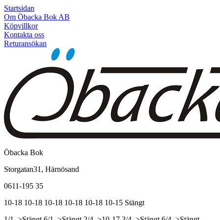
Startsidan
Om Öbacka Bok AB
Köpvillkor
Kontakta oss
Returansökan
Öbacka Bok
Storgatan31, Härnösand
0611-195 35
10-18
10-18
10-18
10-18
10-18
10-15
Stängt
1/1, >Stängt
6/1, >Stängt
2/4, >10-17
3/4, >Stängt
6/4, >Stängt