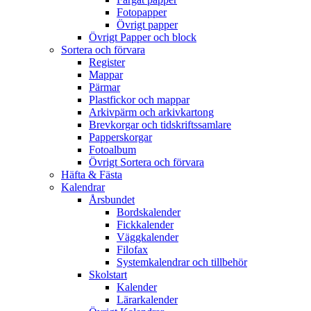
Fotopapper
Övrigt papper
Övrigt Papper och block
Sortera och förvara
Register
Mappar
Pärmar
Plastfickor och mappar
Arkivpärm och arkivkartong
Brevkorgar och tidskriftssamlare
Papperskorgar
Fotoalbum
Övrigt Sortera och förvara
Häfta & Fästa
Kalendrar
Årsbundet
Bordskalender
Fickkalender
Väggkalender
Filofax
Systemkalendrar och tillbehör
Skolstart
Kalender
Lärarkalender