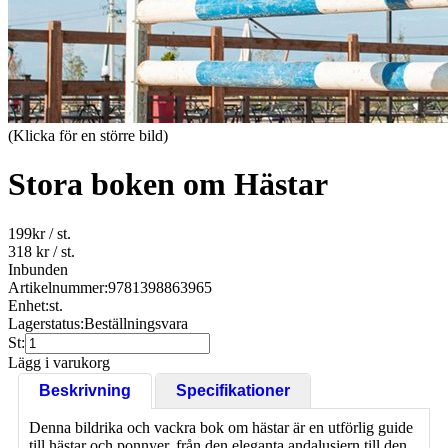
(Klicka för en större bild)
Stora boken om Hästar
199
kr
/ st.
318 kr
/ st.
Inbunden
Artikelnummer:
9781398863965
Enhet:
st.
Lagerstatus:
Beställningsvara
St:
Lägg i varukorg
Beskrivning
Specifikationer
Denna bildrika och vackra bok om hästar är en utförlig guide
till hästar och ponnyer, från den eleganta andalusiern till den