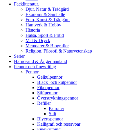
Facklitteratur.
Djur, Natur & Trädgård
Ekonomi & Samhälle
Foto, Konst & Trädgård
Hantverk & Hobby
Historia
Hälsa, Sport & Fritid
Mat & Dryck
Memoarer & Biografier
Religion, Filosofi & Naturvetenskap
Serier
Härnösand & Ångermanland
Pennor och finewriting
Pennor
Gelkulpennor
Bläck- och kulpennor
Fiberpennor
Stiftpennor
Överstrykningspennor
Refiller
Patroner
Stift
Blyertspennor
Kalligrafi och reservoar
Finewritning