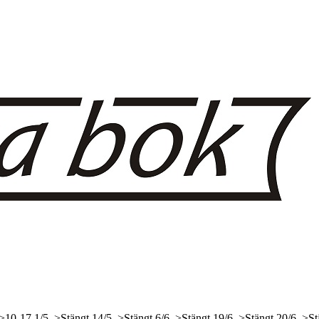
 >10-17
1/5, >Stängt
14/5, >Stängt
6/6, >Stängt
19/6, >Stängt
20/6, >St