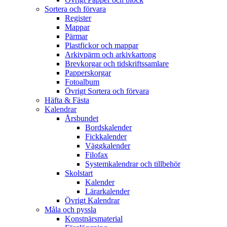
Sortera och förvara
Register
Mappar
Pärmar
Plastfickor och mappar
Arkivpärm och arkivkartong
Brevkorgar och tidskriftssamlare
Papperskorgar
Fotoalbum
Övrigt Sortera och förvara
Häfta & Fästa
Kalendrar
Årsbundet
Bordskalender
Fickkalender
Väggkalender
Filofax
Systemkalendrar och tillbehör
Skolstart
Kalender
Lärarkalender
Övrigt Kalendrar
Måla och pyssla
Konstnärsmaterial