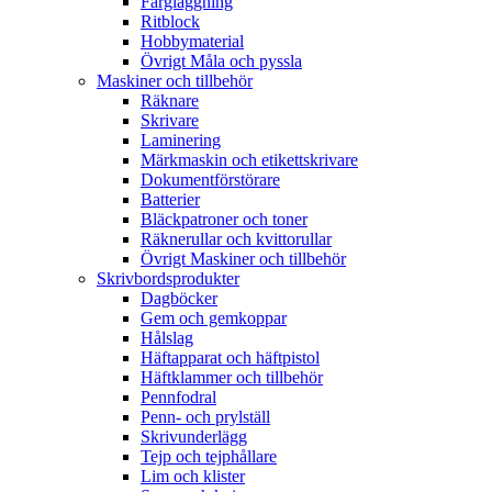
Färgläggning
Ritblock
Hobbymaterial
Övrigt Måla och pyssla
Maskiner och tillbehör
Räknare
Skrivare
Laminering
Märkmaskin och etikettskrivare
Dokumentförstörare
Batterier
Bläckpatroner och toner
Räknerullar och kvittorullar
Övrigt Maskiner och tillbehör
Skrivbordsprodukter
Dagböcker
Gem och gemkoppar
Hålslag
Häftapparat och häftpistol
Häftklammer och tillbehör
Pennfodral
Penn- och prylställ
Skrivunderlägg
Tejp och tejphållare
Lim och klister