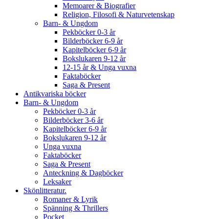
Memoarer & Biografier
Religion, Filosofi & Naturvetenskap
Barn- & Ungdom
Pekböcker 0-3 år
Bilderböcker 6-9 år
Kapitelböcker 6-9 år
Bokslukaren 9-12 år
12-15 år & Unga vuxna
Faktaböcker
Saga & Present
Antikvariska böcker
Barn- & Ungdom
Pekböcker 0-3 år
Bilderböcker 3-6 år
Kapitelböcker 6-9 år
Bokslukaren 9-12 år
Unga vuxna
Faktaböcker
Saga & Present
Anteckning & Dagböcker
Leksaker
Skönlitteratur.
Romaner & Lyrik
Spänning & Thrillers
Pocket