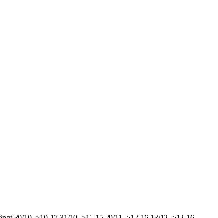
ängt
30/10, >10-17
31/10, >11-15
29/11, >12-16
13/12, >12-16