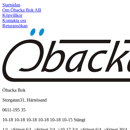
Startsidan
Om Öbacka Bok AB
Köpvillkor
Kontakta oss
Returansökan
Öbacka Bok
Storgatan31, Härnösand
0611-195 35
10-18
10-18
10-18
10-18
10-18
10-15
Stängt
1/1, >Stängt
6/1, >Stängt
2/4, >10-17
3/4, >Stängt
6/4, >Stängt
30/4,