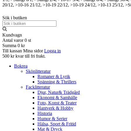
20/12, >10-16
21/12, >10-19
22/12, >10-19
24/12, >10-13
25/12, >S
Sök i butiken
Kundvagn
Antal varor
0
st
Summa
0 kr
Till kassan
Mina sidor
Logga in
500 kr kvar till fri frakt.
Bokrea
Skönlitteratur
Romaner & Lyrik
Spänning & Thrillers
Facklitteratur
Djur, Natur& Trädgård
Ekonomi & Samhälle
Foto, Konst & Teater
Hantverk & Hobby
Historia
Humor & Serier
Hälsa, Sport & Fritid
Mat & Dryck