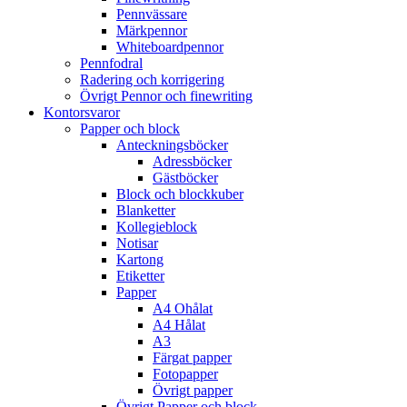
Pennvässare
Märkpennor
Whiteboardpennor
Pennfodral
Radering och korrigering
Övrigt Pennor och finewriting
Kontorsvaror
Papper och block
Anteckningsböcker
Adressböcker
Gästböcker
Block och blockkuber
Blanketter
Kollegieblock
Notisar
Kartong
Etiketter
Papper
A4 Ohålat
A4 Hålat
A3
Färgat papper
Fotopapper
Övrigt papper
Övrigt Papper och block