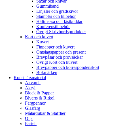
Saxar och knivar
Gummiband
Linjaler och gradskivor
Stämplar och tillbehör
Häftmassa och fästkuddar
Konferenstillbehör
Övrigt Skrivbordsprodukter
Kort och kuvert
Kuvert
Finpapper och kuvert
Omslagspapper och present
Brevpåsar och provsäckar
Övrigt Kort och kuvert
Brevpapper och korrespondenskort
Bokmärken
Konstnärsmaterial
Akvarell
Akryl
Block & Papper
Blyerts & Ritkol
Färgpennor
Glasfärg
Målardukar & Stafflier
Olja
Pastell