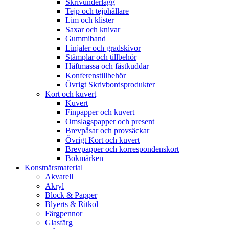
Skrivunderlägg
Tejp och tejphållare
Lim och klister
Saxar och knivar
Gummiband
Linjaler och gradskivor
Stämplar och tillbehör
Häftmassa och fästkuddar
Konferenstillbehör
Övrigt Skrivbordsprodukter
Kort och kuvert
Kuvert
Finpapper och kuvert
Omslagspapper och present
Brevpåsar och provsäckar
Övrigt Kort och kuvert
Brevpapper och korrespondenskort
Bokmärken
Konstnärsmaterial
Akvarell
Akryl
Block & Papper
Blyerts & Ritkol
Färgpennor
Glasfärg