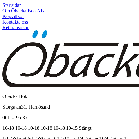
Startsidan
Om Öbacka Bok AB
Köpvillkor
Kontakta oss
Returansökan
Öbacka Bok
Storgatan31, Härnösand
0611-195 35
10-18
10-18
10-18
10-18
10-18
10-15
Stängt
1/1, >Stängt
6/1, >Stängt
2/4, >10-17
3/4, >Stängt
6/4, >Stängt