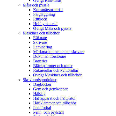
Övrigt Kalendrar
Måla och pyssla
Konstnärsmaterial
Färgläggning
Ritblock
Hobbymaterial
Övrigt Måla och pyssla
Maskiner och tillbehör
Räknare
Skrivare
Laminering
Märkmaskin och etikettskrivare
Dokumentförstörare
Batterier
Bläckpatroner och toner
Räknerullar och kvittorullar
Övrigt Maskiner och tillbehör
Skrivbordsprodukter
Dagböcker
Gem och gemkoppar
Hålslag
Häftapparat och häftpistol
Häftklammer och tillbehör
Pennfodral
Penn- och prylställ