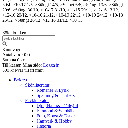
30/4, >10-17
1/5, >Stängt
14/5, >Stängt
6/6, >Stängt
19/6, >Stängt
20/6, >Stängt
30/10, >10-17
31/10, >11-15
29/11, >12-16
13/12,
>12-16
20/12, >10-16
21/12, >10-19
22/12, >10-19
24/12, >10-13
25/12, >Stängt
26/12, >12-16
31/12, >10-13
Sök i butiken
Kundvagn
Antal varor
0
st
Summa
0 kr
Till kassan
Mina sidor
Logga in
500 kr kvar till fri frakt.
Bokrea
Skönlitteratur
Romaner & Lyrik
Spänning & Thrillers
Facklitteratur
Djur, Natur& Trädgård
Ekonomi & Samhälle
Foto, Konst & Teater
Hantverk & Hobby
Historia