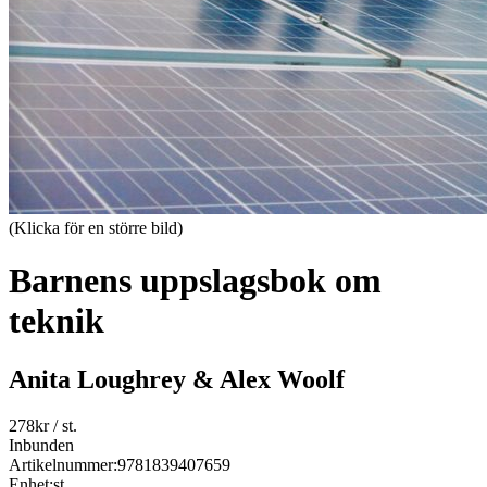
(Klicka för en större bild)
Barnens uppslagsbok om
teknik
Anita Loughrey & Alex Woolf
278
kr
/ st.
Inbunden
Artikelnummer:
9781839407659
Enhet:
st.