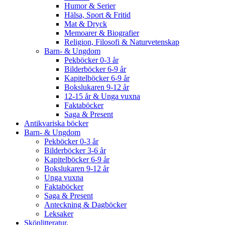
Humor & Serier
Hälsa, Sport & Fritid
Mat & Dryck
Memoarer & Biografier
Religion, Filosofi & Naturvetenskap
Barn- & Ungdom
Pekböcker 0-3 år
Bilderböcker 6-9 år
Kapitelböcker 6-9 år
Bokslukaren 9-12 år
12-15 år & Unga vuxna
Faktaböcker
Saga & Present
Antikvariska böcker
Barn- & Ungdom
Pekböcker 0-3 år
Bilderböcker 3-6 år
Kapitelböcker 6-9 år
Bokslukaren 9-12 år
Unga vuxna
Faktaböcker
Saga & Present
Anteckning & Dagböcker
Leksaker
Skönlitteratur.