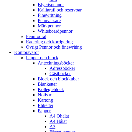
Blyertspennor
Kalligrafi och reservoar
Finewritning
Pennvässare
Märkpennor
Whiteboardpennor
Pennfodral
Radering och korrigering
Övrigt Pennor och finewriting
Kontorsvaror
Papper och block
Anteckningsböcker
Adressböcker
Gästböcker
Block och blockkuber
Blanketter
Kollegieblock
Notisar
Kartong
Etiketter
Papper
A4 Ohålat
A4 Hålat
A3
Färgat papper