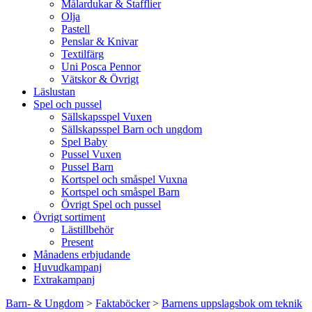
Målardukar & Stafflier
Olja
Pastell
Penslar & Knivar
Textilfärg
Uni Posca Pennor
Vätskor & Övrigt
Läslustan
Spel och pussel
Sällskapsspel Vuxen
Sällskapsspel Barn och ungdom
Spel Baby
Pussel Vuxen
Pussel Barn
Kortspel och småspel Vuxna
Kortspel och småspel Barn
Övrigt Spel och pussel
Övrigt sortiment
Lästillbehör
Present
Månadens erbjudande
Huvudkampanj
Extrakampanj
Barn- & Ungdom
>
Faktaböcker
>
Barnens uppslagsbok om teknik