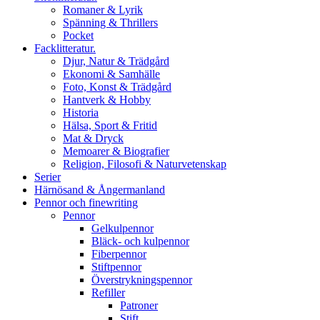
Romaner & Lyrik
Spänning & Thrillers
Pocket
Facklitteratur.
Djur, Natur & Trädgård
Ekonomi & Samhälle
Foto, Konst & Trädgård
Hantverk & Hobby
Historia
Hälsa, Sport & Fritid
Mat & Dryck
Memoarer & Biografier
Religion, Filosofi & Naturvetenskap
Serier
Härnösand & Ångermanland
Pennor och finewriting
Pennor
Gelkulpennor
Bläck- och kulpennor
Fiberpennor
Stiftpennor
Överstrykningspennor
Refiller
Patroner
Stift