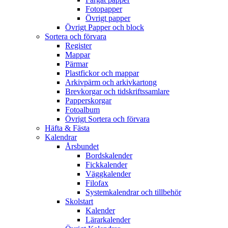
Fotopapper
Övrigt papper
Övrigt Papper och block
Sortera och förvara
Register
Mappar
Pärmar
Plastfickor och mappar
Arkivpärm och arkivkartong
Brevkorgar och tidskriftssamlare
Papperskorgar
Fotoalbum
Övrigt Sortera och förvara
Häfta & Fästa
Kalendrar
Årsbundet
Bordskalender
Fickkalender
Väggkalender
Filofax
Systemkalendrar och tillbehör
Skolstart
Kalender
Lärarkalender