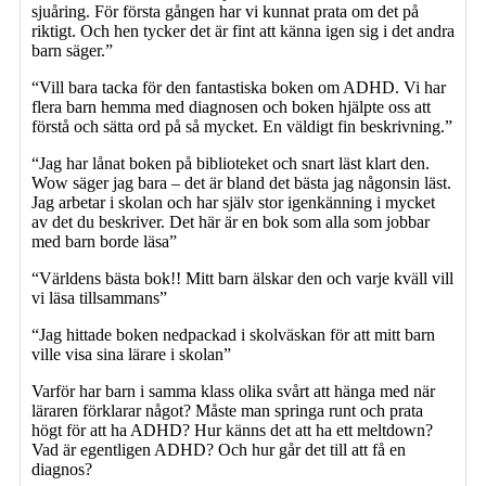
sjuåring. För första gången har vi kunnat prata om det på
riktigt. Och hen tycker det är fint att känna igen sig i det andra
barn säger.”
“Vill bara tacka för den fantastiska boken om ADHD. Vi har
flera barn hemma med diagnosen och boken hjälpte oss att
förstå och sätta ord på så mycket. En väldigt fin beskrivning.”
“Jag har lånat boken på biblioteket och snart läst klart den.
Wow säger jag bara – det är bland det bästa jag någonsin läst.
Jag arbetar i skolan och har själv stor igenkänning i mycket
av det du beskriver. Det här är en bok som alla som jobbar
med barn borde läsa”
“Världens bästa bok!! Mitt barn älskar den och varje kväll vill
vi läsa tillsammans”
“Jag hittade boken nedpackad i skolväskan för att mitt barn
ville visa sina lärare i skolan”
Varför har barn i samma klass olika svårt att hänga med när
läraren förklarar något? Måste man springa runt och prata
högt för att ha ADHD? Hur känns det att ha ett meltdown?
Vad är egentligen ADHD? Och hur går det till att få en
diagnos?