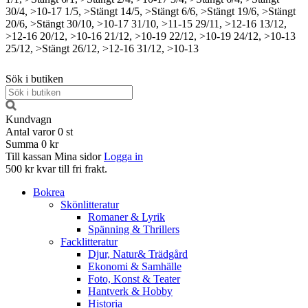
30/4, >10-17
1/5, >Stängt
14/5, >Stängt
6/6, >Stängt
19/6, >Stängt
20/6, >Stängt
30/10, >10-17
31/10, >11-15
29/11, >12-16
13/12,
>12-16
20/12, >10-16
21/12, >10-19
22/12, >10-19
24/12, >10-13
25/12, >Stängt
26/12, >12-16
31/12, >10-13
Sök i butiken
Kundvagn
Antal varor
0
st
Summa
0 kr
Till kassan
Mina sidor
Logga in
500 kr kvar till fri frakt.
Bokrea
Skönlitteratur
Romaner & Lyrik
Spänning & Thrillers
Facklitteratur
Djur, Natur& Trädgård
Ekonomi & Samhälle
Foto, Konst & Teater
Hantverk & Hobby
Historia