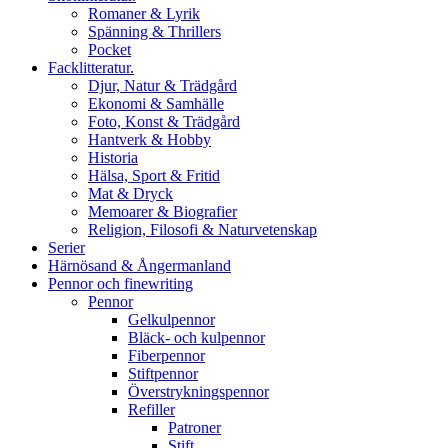
Romaner & Lyrik
Spänning & Thrillers
Pocket
Facklitteratur.
Djur, Natur & Trädgård
Ekonomi & Samhälle
Foto, Konst & Trädgård
Hantverk & Hobby
Historia
Hälsa, Sport & Fritid
Mat & Dryck
Memoarer & Biografier
Religion, Filosofi & Naturvetenskap
Serier
Härnösand & Ångermanland
Pennor och finewriting
Pennor
Gelkulpennor
Bläck- och kulpennor
Fiberpennor
Stiftpennor
Överstrykningspennor
Refiller
Patroner
Stift