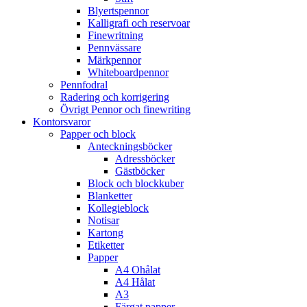
Blyertspennor
Kalligrafi och reservoar
Finewritning
Pennvässare
Märkpennor
Whiteboardpennor
Pennfodral
Radering och korrigering
Övrigt Pennor och finewriting
Kontorsvaror
Papper och block
Anteckningsböcker
Adressböcker
Gästböcker
Block och blockkuber
Blanketter
Kollegieblock
Notisar
Kartong
Etiketter
Papper
A4 Ohålat
A4 Hålat
A3
Färgat papper