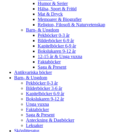
Humor & Serier
Hälsa, Sport & Fritid
Mat & Dryck
Memoarer & Biografier
Religion, Filosofi & Naturvetenskap
Barn- & Ungdom
Pekböcker 0-3 år
Bilderböcker 6-9 år
Kapitelböcker 6-9 år
Bokslukaren 9-12 år
12-15 år & Unga vuxna
Faktaböcker
Saga & Present
Antikvariska böcker
Barn- & Ungdom
Pekböcker 0-3 år
Bilderböcker 3-6 år
Kapitelböcker 6-9 år
Bokslukaren 9-12 år
Unga vuxna
Faktaböcker
Saga & Present
Anteckning & Dagböcker
Leksaker
Skönlitteratur.