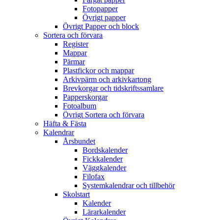
Fotopapper
Övrigt papper
Övrigt Papper och block
Sortera och förvara
Register
Mappar
Pärmar
Plastfickor och mappar
Arkivpärm och arkivkartong
Brevkorgar och tidskriftssamlare
Papperskorgar
Fotoalbum
Övrigt Sortera och förvara
Häfta & Fästa
Kalendrar
Årsbundet
Bordskalender
Fickkalender
Väggkalender
Filofax
Systemkalendrar och tillbehör
Skolstart
Kalender
Lärarkalender