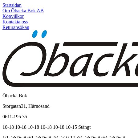
Startsidan
Om Öbacka Bok AB
Köpvillkor
Kontakta oss
Returansökan
Öbacka Bok
Storgatan31, Härnösand
0611-195 35
10-18
10-18
10-18
10-18
10-18
10-15
Stängt
1/1, >Stängt
6/1, >Stängt
2/4, >10-17
3/4, >Stängt
6/4, >Stängt