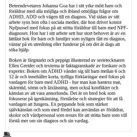
Beteendevetaren Johanna Goa har i sitt yrke mött barn och
föräldrar med alla möjliga och ibland omöjliga frågor om
ADHD, ADD och vägen till en diagnos. Vid sidan av sitt
arbete syns hon ofta i sociala medier, där hon driver kontot
Npfpussel med fokus på att stötta föräldrar till barn med NPF-
diagnoser. Hon har i sitt arbete sett hur stort behovet är av en
lättläst bok för barn och familjer som nyligen fått en diagnos,
väntar på en utredning eller funderar på om det är dags att
söka hjälp.
Boken är färgstarkt och peppigt illustrerad av serietecknaren
Ellen Greider och texterna är faktagranskade av forskare och
experter. Boken om ADHD vänder sig till barn mellan 6 och
12 år och innehåller korta, tydliga förklaringar med fokus på
vardagen för barn med ADHD - hur man kan hantera mat,
skärmtid, sömn och läxläsning, men också konflikter och
känslan av att vara annorlunda. Det är en bred bok som
fokuserar på igenkänning, förståelse och strategier för att få
vardagen att fungera. En peppande bok som stärker
självkänslan och som med fördel kan användas av föräldrar,
skolor och vårdpersonal som resurs för att stötta barn som vill
förstå mer om sin diagnos och sin vardag.