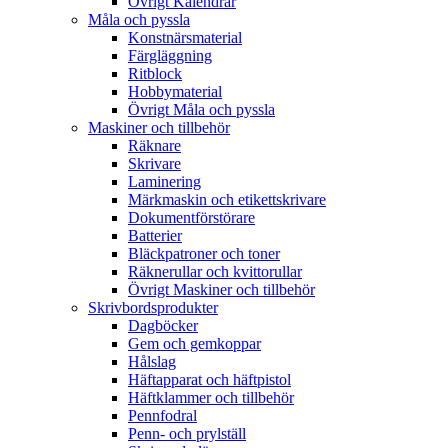
Övrigt Kalendrar
Måla och pyssla
Konstnärsmaterial
Färgläggning
Ritblock
Hobbymaterial
Övrigt Måla och pyssla
Maskiner och tillbehör
Räknare
Skrivare
Laminering
Märkmaskin och etikettskrivare
Dokumentförstörare
Batterier
Bläckpatroner och toner
Räknerullar och kvittorullar
Övrigt Maskiner och tillbehör
Skrivbordsprodukter
Dagböcker
Gem och gemkoppar
Hålslag
Häftapparat och häftpistol
Häftklammer och tillbehör
Pennfodral
Penn- och prylställ