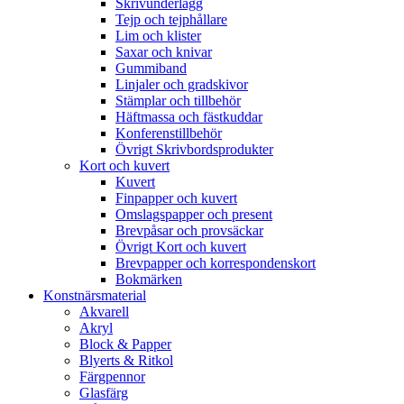
Skrivunderlägg
Tejp och tejphållare
Lim och klister
Saxar och knivar
Gummiband
Linjaler och gradskivor
Stämplar och tillbehör
Häftmassa och fästkuddar
Konferenstillbehör
Övrigt Skrivbordsprodukter
Kort och kuvert
Kuvert
Finpapper och kuvert
Omslagspapper och present
Brevpåsar och provsäckar
Övrigt Kort och kuvert
Brevpapper och korrespondenskort
Bokmärken
Konstnärsmaterial
Akvarell
Akryl
Block & Papper
Blyerts & Ritkol
Färgpennor
Glasfärg