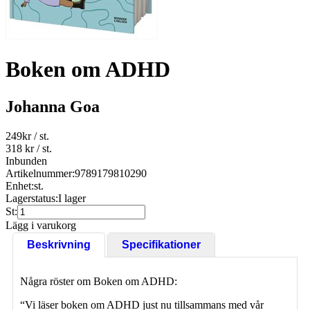
Boken om ADHD
Johanna Goa
249
kr
/ st.
318 kr
/ st.
Inbunden
Artikelnummer:
9789179810290
Enhet:
st.
Lagerstatus:
I lager
St:
Lägg i varukorg
Beskrivning
Specifikationer
Några röster om Boken om ADHD:
“Vi läser boken om ADHD just nu tillsammans med vår