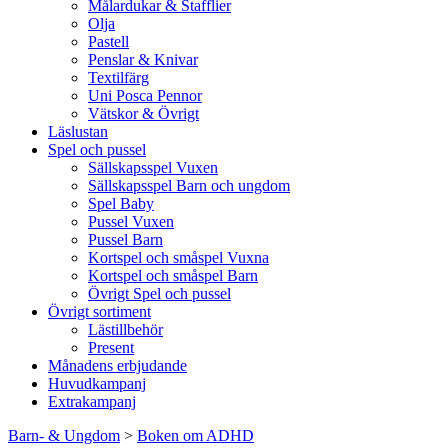
Målardukar & Stafflier
Olja
Pastell
Penslar & Knivar
Textilfärg
Uni Posca Pennor
Vätskor & Övrigt
Läslustan
Spel och pussel
Sällskapsspel Vuxen
Sällskapsspel Barn och ungdom
Spel Baby
Pussel Vuxen
Pussel Barn
Kortspel och småspel Vuxna
Kortspel och småspel Barn
Övrigt Spel och pussel
Övrigt sortiment
Lästillbehör
Present
Månadens erbjudande
Huvudkampanj
Extrakampanj
Barn- & Ungdom
>
Boken om ADHD