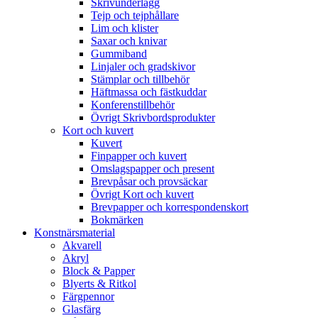
Skrivunderlägg
Tejp och tejphållare
Lim och klister
Saxar och knivar
Gummiband
Linjaler och gradskivor
Stämplar och tillbehör
Häftmassa och fästkuddar
Konferenstillbehör
Övrigt Skrivbordsprodukter
Kort och kuvert
Kuvert
Finpapper och kuvert
Omslagspapper och present
Brevpåsar och provsäckar
Övrigt Kort och kuvert
Brevpapper och korrespondenskort
Bokmärken
Konstnärsmaterial
Akvarell
Akryl
Block & Papper
Blyerts & Ritkol
Färgpennor
Glasfärg