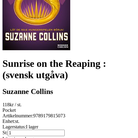
Sunrise on the Reaping :
(svensk utgåva)
Suzanne Collins
118
kr
/ st.
Pocket
Artikelnummer:
9789179815073
Enhet:
st.
Lagerstatus:
I lager
St: