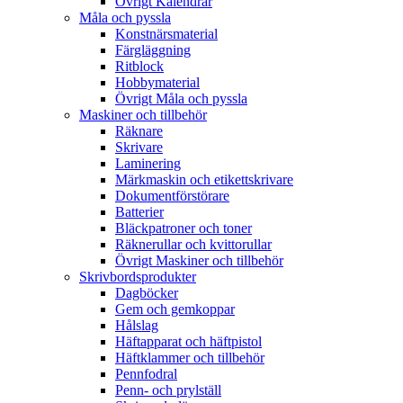
Övrigt Kalendrar
Måla och pyssla
Konstnärsmaterial
Färgläggning
Ritblock
Hobbymaterial
Övrigt Måla och pyssla
Maskiner och tillbehör
Räknare
Skrivare
Laminering
Märkmaskin och etikettskrivare
Dokumentförstörare
Batterier
Bläckpatroner och toner
Räknerullar och kvittorullar
Övrigt Maskiner och tillbehör
Skrivbordsprodukter
Dagböcker
Gem och gemkoppar
Hålslag
Häftapparat och häftpistol
Häftklammer och tillbehör
Pennfodral
Penn- och prylställ