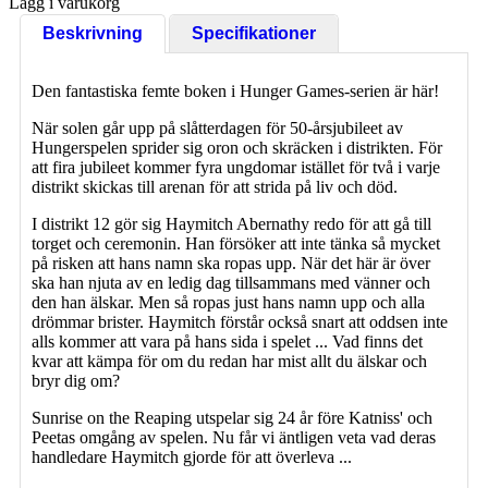
Lägg i varukorg
Beskrivning
Specifikationer
Den fantastiska femte boken i Hunger Games-serien är här!
När solen går upp på slåtterdagen för 50-årsjubileet av
Hungerspelen sprider sig oron och skräcken i distrikten. För
att fira jubileet kommer fyra ungdomar istället för två i varje
distrikt skickas till arenan för att strida på liv och död.
I distrikt 12 gör sig Haymitch Abernathy redo för att gå till
torget och ceremonin. Han försöker att inte tänka så mycket
på risken att hans namn ska ropas upp. När det här är över
ska han njuta av en ledig dag tillsammans med vänner och
den han älskar. Men så ropas just hans namn upp och alla
drömmar brister. Haymitch förstår också snart att oddsen inte
alls kommer att vara på hans sida i spelet ... Vad finns det
kvar att kämpa för om du redan har mist allt du älskar och
bryr dig om?
Sunrise on the Reaping utspelar sig 24 år före Katniss' och
Peetas omgång av spelen. Nu får vi äntligen veta vad deras
handledare Haymitch gjorde för att överleva ...