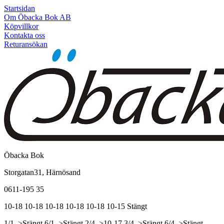
Startsidan
Om Öbacka Bok AB
Köpvillkor
Kontakta oss
Returansökan
Öbacka Bok
Storgatan31, Härnösand
0611-195 35
10-18
10-18
10-18
10-18
10-18
10-15
Stängt
1/1, >Stängt
6/1, >Stängt
2/4, >10-17
3/4, >Stängt
6/4, >Stängt