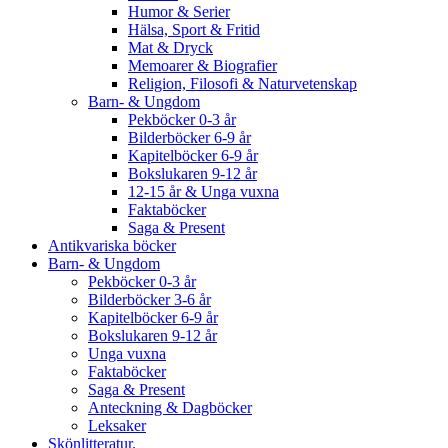
Humor & Serier
Hälsa, Sport & Fritid
Mat & Dryck
Memoarer & Biografier
Religion, Filosofi & Naturvetenskap
Barn- & Ungdom
Pekböcker 0-3 år
Bilderböcker 6-9 år
Kapitelböcker 6-9 år
Bokslukaren 9-12 år
12-15 år & Unga vuxna
Faktaböcker
Saga & Present
Antikvariska böcker
Barn- & Ungdom
Pekböcker 0-3 år
Bilderböcker 3-6 år
Kapitelböcker 6-9 år
Bokslukaren 9-12 år
Unga vuxna
Faktaböcker
Saga & Present
Anteckning & Dagböcker
Leksaker
Skönlitteratur.