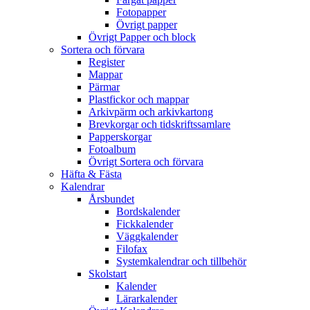
Fotopapper
Övrigt papper
Övrigt Papper och block
Sortera och förvara
Register
Mappar
Pärmar
Plastfickor och mappar
Arkivpärm och arkivkartong
Brevkorgar och tidskriftssamlare
Papperskorgar
Fotoalbum
Övrigt Sortera och förvara
Häfta & Fästa
Kalendrar
Årsbundet
Bordskalender
Fickkalender
Väggkalender
Filofax
Systemkalendrar och tillbehör
Skolstart
Kalender
Lärarkalender