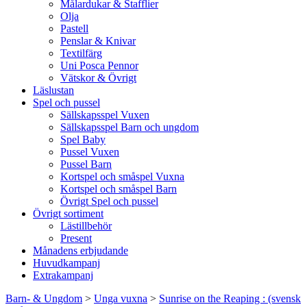
Målardukar & Stafflier
Olja
Pastell
Penslar & Knivar
Textilfärg
Uni Posca Pennor
Vätskor & Övrigt
Läslustan
Spel och pussel
Sällskapsspel Vuxen
Sällskapsspel Barn och ungdom
Spel Baby
Pussel Vuxen
Pussel Barn
Kortspel och småspel Vuxna
Kortspel och småspel Barn
Övrigt Spel och pussel
Övrigt sortiment
Lästillbehör
Present
Månadens erbjudande
Huvudkampanj
Extrakampanj
Barn- & Ungdom
>
Unga vuxna
>
Sunrise on the Reaping : (svensk