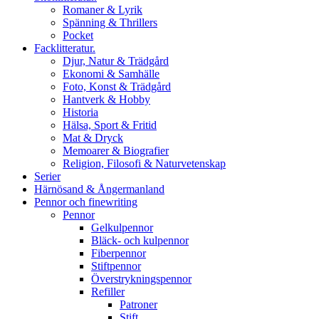
Romaner & Lyrik
Spänning & Thrillers
Pocket
Facklitteratur.
Djur, Natur & Trädgård
Ekonomi & Samhälle
Foto, Konst & Trädgård
Hantverk & Hobby
Historia
Hälsa, Sport & Fritid
Mat & Dryck
Memoarer & Biografier
Religion, Filosofi & Naturvetenskap
Serier
Härnösand & Ångermanland
Pennor och finewriting
Pennor
Gelkulpennor
Bläck- och kulpennor
Fiberpennor
Stiftpennor
Överstrykningspennor
Refiller
Patroner
Stift