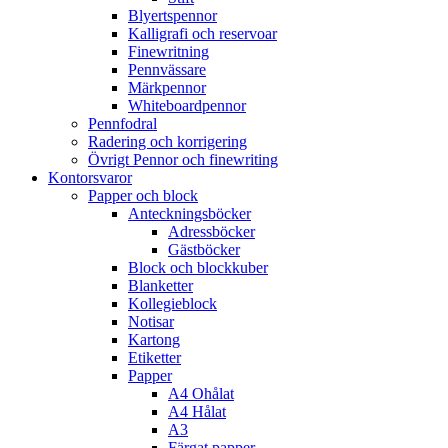
Blyertspennor
Kalligrafi och reservoar
Finewritning
Pennvässare
Märkpennor
Whiteboardpennor
Pennfodral
Radering och korrigering
Övrigt Pennor och finewriting
Kontorsvaror
Papper och block
Anteckningsböcker
Adressböcker
Gästböcker
Block och blockkuber
Blanketter
Kollegieblock
Notisar
Kartong
Etiketter
Papper
A4 Ohålat
A4 Hålat
A3
Färgat papper