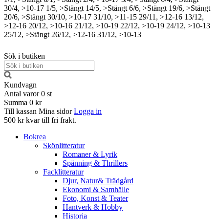
30/4, >10-17
1/5, >Stängt
14/5, >Stängt
6/6, >Stängt
19/6, >Stängt
20/6, >Stängt
30/10, >10-17
31/10, >11-15
29/11, >12-16
13/12,
>12-16
20/12, >10-16
21/12, >10-19
22/12, >10-19
24/12, >10-13
25/12, >Stängt
26/12, >12-16
31/12, >10-13
Sök i butiken
Kundvagn
Antal varor
0
st
Summa
0 kr
Till kassan
Mina sidor
Logga in
500 kr kvar till fri frakt.
Bokrea
Skönlitteratur
Romaner & Lyrik
Spänning & Thrillers
Facklitteratur
Djur, Natur& Trädgård
Ekonomi & Samhälle
Foto, Konst & Teater
Hantverk & Hobby
Historia