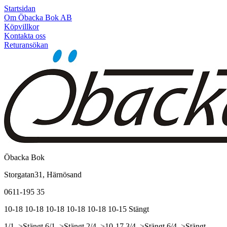
Startsidan
Om Öbacka Bok AB
Köpvillkor
Kontakta oss
Returansökan
Öbacka Bok
Storgatan31, Härnösand
0611-195 35
10-18
10-18
10-18
10-18
10-18
10-15
Stängt
1/1, >Stängt
6/1, >Stängt
2/4, >10-17
3/4, >Stängt
6/4, >Stängt