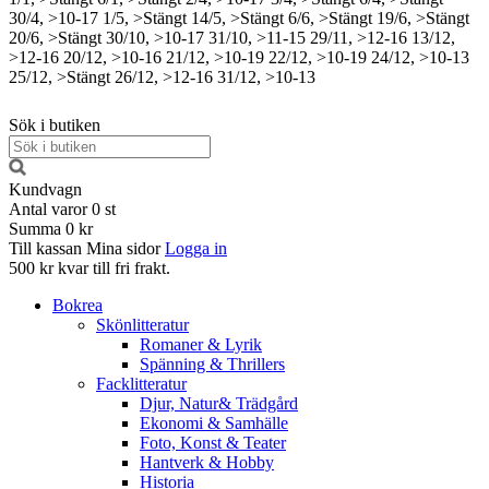
30/4, >10-17
1/5, >Stängt
14/5, >Stängt
6/6, >Stängt
19/6, >Stängt
20/6, >Stängt
30/10, >10-17
31/10, >11-15
29/11, >12-16
13/12,
>12-16
20/12, >10-16
21/12, >10-19
22/12, >10-19
24/12, >10-13
25/12, >Stängt
26/12, >12-16
31/12, >10-13
Sök i butiken
Kundvagn
Antal varor
0
st
Summa
0 kr
Till kassan
Mina sidor
Logga in
500 kr kvar till fri frakt.
Bokrea
Skönlitteratur
Romaner & Lyrik
Spänning & Thrillers
Facklitteratur
Djur, Natur& Trädgård
Ekonomi & Samhälle
Foto, Konst & Teater
Hantverk & Hobby
Historia