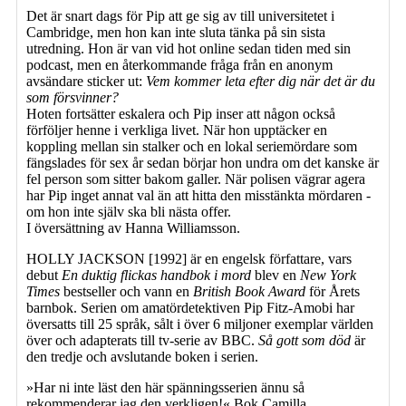
Det är snart dags för Pip att ge sig av till universitetet i
Cambridge, men hon kan inte sluta tänka på sin sista
utredning. Hon är van vid hot online sedan tiden med sin
podcast, men en återkommande fråga från en anonym
avsändare sticker ut:
Vem kommer leta efter dig när det är du
som försvinner?
Hoten fortsätter eskalera och Pip inser att någon också
förföljer henne i verkliga livet. När hon upptäcker en
koppling mellan sin stalker och en lokal seriemördare som
fängslades för sex år sedan börjar hon undra om det kanske är
fel person som sitter bakom galler. När polisen vägrar agera
har Pip inget annat val än att hitta den misstänkta mördaren -
om hon inte själv ska bli nästa offer.
I översättning av Hanna Williamsson.
HOLLY JACKSON [1992] är en engelsk författare, vars
debut
En duktig flickas handbok i mord
blev en
New York
Times
bestseller och vann en
British Book Award
för Årets
barnbok. Serien om amatördetektiven Pip Fitz-Amobi har
översatts till 25 språk, sålt i över 6 miljoner exemplar världen
över och adapterats till tv-serie av BBC.
Så gott som död
är
den tredje och avslutande boken i serien.
»Har ni inte läst den här spänningsserien ännu så
rekommenderar jag den verkligen!« Bok Camilla