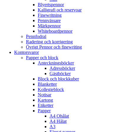
Blyertspennor
Kalligrafi och reservoar
Finewritning
Pennvässare
Märkpennor
Whiteboardpennor
Pennfodral
Radering och korrigering
Övrigt Pennor och finewriting
Kontorsvaror
Papper och block
Anteckningsböcker
Adressböcker
Gästböcker
Block och blockkuber
Blanketter
Kollegieblock
Notisar
Kartong
Etiketter
Papper
A4 Ohålat
A4 Hålat
A3
Färgat papper