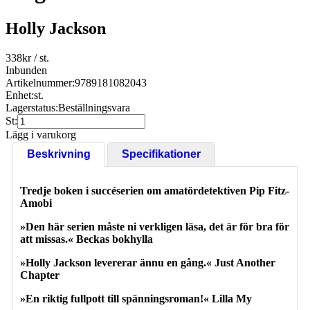
Holly Jackson
338
kr
/ st.
Inbunden
Artikelnummer:
9789181082043
Enhet:
st.
Lagerstatus:
Beställningsvara
St:
Lägg i varukorg
Beskrivning
Specifikationer
Tredje boken i succéserien om amatördetektiven Pip Fitz-
Amobi
»Den här serien måste ni verkligen läsa, det är för bra för
att missas.« Beckas bokhylla
»Holly Jackson levererar ännu en gång.« Just Another
Chapter
»En riktig fullpott till spänningsroman!« Lilla My