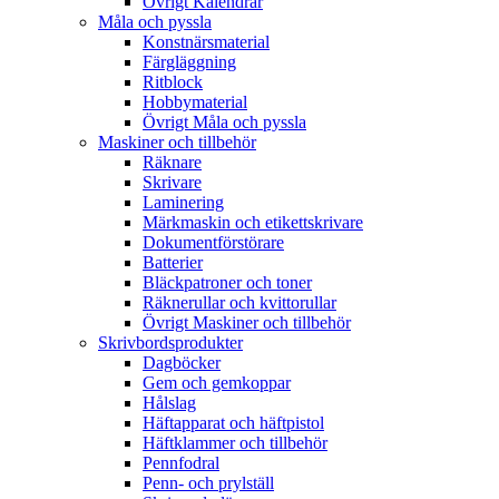
Övrigt Kalendrar
Måla och pyssla
Konstnärsmaterial
Färgläggning
Ritblock
Hobbymaterial
Övrigt Måla och pyssla
Maskiner och tillbehör
Räknare
Skrivare
Laminering
Märkmaskin och etikettskrivare
Dokumentförstörare
Batterier
Bläckpatroner och toner
Räknerullar och kvittorullar
Övrigt Maskiner och tillbehör
Skrivbordsprodukter
Dagböcker
Gem och gemkoppar
Hålslag
Häftapparat och häftpistol
Häftklammer och tillbehör
Pennfodral
Penn- och prylställ