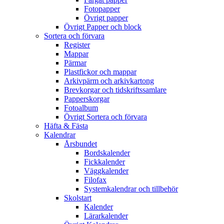
Fotopapper
Övrigt papper
Övrigt Papper och block
Sortera och förvara
Register
Mappar
Pärmar
Plastfickor och mappar
Arkivpärm och arkivkartong
Brevkorgar och tidskriftssamlare
Papperskorgar
Fotoalbum
Övrigt Sortera och förvara
Häfta & Fästa
Kalendrar
Årsbundet
Bordskalender
Fickkalender
Väggkalender
Filofax
Systemkalendrar och tillbehör
Skolstart
Kalender
Lärarkalender