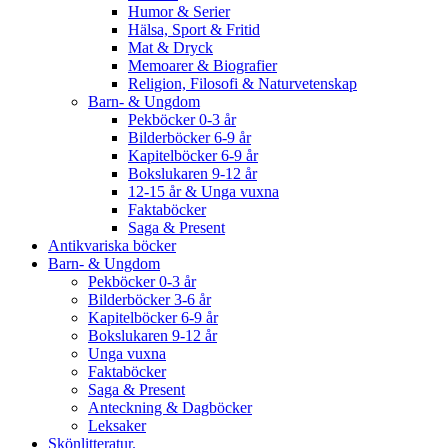
Humor & Serier
Hälsa, Sport & Fritid
Mat & Dryck
Memoarer & Biografier
Religion, Filosofi & Naturvetenskap
Barn- & Ungdom
Pekböcker 0-3 år
Bilderböcker 6-9 år
Kapitelböcker 6-9 år
Bokslukaren 9-12 år
12-15 år & Unga vuxna
Faktaböcker
Saga & Present
Antikvariska böcker
Barn- & Ungdom
Pekböcker 0-3 år
Bilderböcker 3-6 år
Kapitelböcker 6-9 år
Bokslukaren 9-12 år
Unga vuxna
Faktaböcker
Saga & Present
Anteckning & Dagböcker
Leksaker
Skönlitteratur.