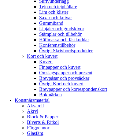
Skrivunderlägg
Tejp och tejphållare
Lim och klister
Saxar och knivar
Gummiband
Linjaler och gradskivor
Stämplar och tillbehör
Häftmassa och fästkuddar
Konferenstillbehör
Övrigt Skrivbordsprodukter
Kort och kuvert
Kuvert
Finpapper och kuvert
Omslagspapper och present
Brevpåsar och provsäckar
Övrigt Kort och kuvert
Brevpapper och korrespondenskort
Bokmärken
Konstnärsmaterial
Akvarell
Akryl
Block & Papper
Blyerts & Ritkol
Färgpennor
Glasfärg