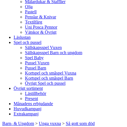
Målardukar & Stafflier
Olja
Pastell
Penslar & Knivar
Textilfärg
Uni Posca Pennor
Vätskor & Övrigt
Läslustan
Spel och pussel
Sällskapsspel Vuxen
Sällskapsspel Barn och ungdom
Spel Baby
Pussel Vuxen
Pussel Barn
Kortspel och småspel Vuxna
Kortspel och småspel Barn
Övrigt Spel och pussel
Övrigt sortiment
Lästillbehör
Present
Månadens erbjudande
Huvudkampanj
Extrakampanj
Barn- & Ungdom
>
Unga vuxna
>
Så gott som död