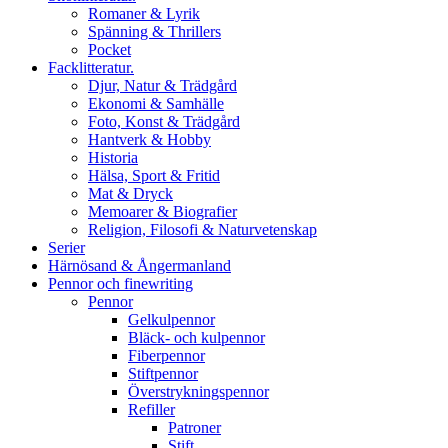
Romaner & Lyrik
Spänning & Thrillers
Pocket
Facklitteratur.
Djur, Natur & Trädgård
Ekonomi & Samhälle
Foto, Konst & Trädgård
Hantverk & Hobby
Historia
Hälsa, Sport & Fritid
Mat & Dryck
Memoarer & Biografier
Religion, Filosofi & Naturvetenskap
Serier
Härnösand & Ångermanland
Pennor och finewriting
Pennor
Gelkulpennor
Bläck- och kulpennor
Fiberpennor
Stiftpennor
Överstrykningspennor
Refiller
Patroner
Stift