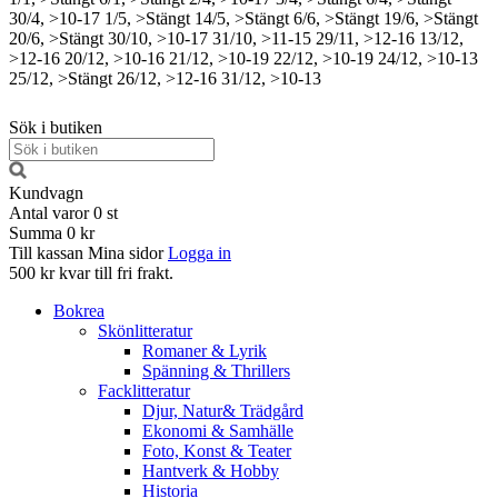
30/4, >10-17
1/5, >Stängt
14/5, >Stängt
6/6, >Stängt
19/6, >Stängt
20/6, >Stängt
30/10, >10-17
31/10, >11-15
29/11, >12-16
13/12,
>12-16
20/12, >10-16
21/12, >10-19
22/12, >10-19
24/12, >10-13
25/12, >Stängt
26/12, >12-16
31/12, >10-13
Sök i butiken
Kundvagn
Antal varor
0
st
Summa
0 kr
Till kassan
Mina sidor
Logga in
500 kr kvar till fri frakt.
Bokrea
Skönlitteratur
Romaner & Lyrik
Spänning & Thrillers
Facklitteratur
Djur, Natur& Trädgård
Ekonomi & Samhälle
Foto, Konst & Teater
Hantverk & Hobby
Historia