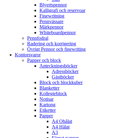
Blyertspennor
Kalligrafi och reservoar
Finewritning
Pennvässare
Märkpennor
Whiteboardpennor
Pennfodral
Radering och korrigering
Övrigt Pennor och finewriting
Kontorsvaror
Papper och block
Anteckningsböcker
Adressböcker
Gästböcker
Block och blockkuber
Blanketter
Kollegieblock
Notisar
Kartong
Etiketter
Papper
A4 Ohålat
A4 Hålat
A3
Färgat papper