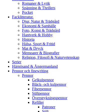
Romaner & Lyrik
Spänning & Thrillers
Pocket
Facklitteratur.
Djur, Natur & Trädgård
Ekonomi & Samhälle
Foto, Konst & Trädgård
Hantverk & Hobby
Historia
Hälsa, Sport & Fritid
Mat & Dryck
Memoarer & Biografier
Religion, Filosofi & Naturvetenskap
Serier
Härnösand & Ångermanland
Pennor och finewriting
Pennor
Gelkulpennor
Bläck- och kulpennor
Fiberpennor
Stiftpennor
Överstrykningspennor
Refiller
Patroner
Stift