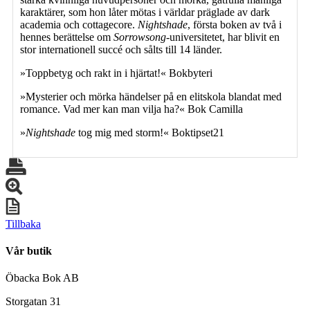
karaktärer, som hon låter mötas i världar präglade av dark
academia och cottagecore.
Nightshade
, första boken av två i
hennes berättelse om
Sorrowsong
-universitetet, har blivit en
stor internationell succé och sålts till 14 länder.
»Toppbetyg och rakt in i hjärtat!« Bokbyteri
»Mysterier och mörka händelser på en elitskola blandat med
romance. Vad mer kan man vilja ha?« Bok Camilla
»
Nightshade
tog mig med storm!« Boktipset21
Tillbaka
Vår butik
Öbacka Bok AB
Storgatan 31