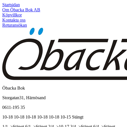
Startsidan
Om Öbacka Bok AB
Köpvillkor
Kontakta oss
Returansökan
Öbacka Bok
Storgatan31, Härnösand
0611-195 35
10-18
10-18
10-18
10-18
10-18
10-15
Stängt
1/1, >Stängt
6/1, >Stängt
2/4, >10-17
3/4, >Stängt
6/4, >Stängt