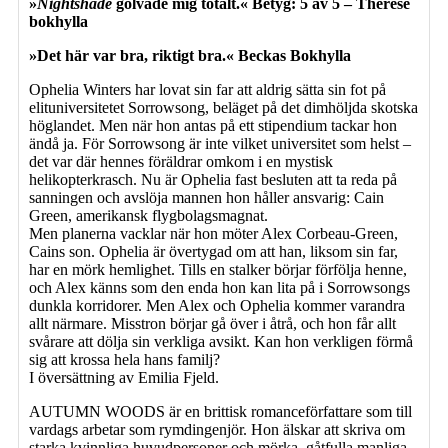
»
Nightshade
golvade mig totalt.« Betyg: 5 av 5 – Therese
bokhylla
»Det här var bra, riktigt bra.« Beckas Bokhylla
Ophelia Winters har lovat sin far att aldrig sätta sin fot på
elituniversitetet Sorrowsong, beläget på det dimhöljda skotska
höglandet. Men när hon antas på ett stipendium tackar hon
ändå ja. För Sorrowsong är inte vilket universitet som helst –
det var där hennes föräldrar omkom i en mystisk
helikopterkrasch. Nu är Ophelia fast besluten att ta reda på
sanningen och avslöja mannen hon håller ansvarig: Cain
Green, amerikansk flygbolagsmagnat.
Men planerna vacklar när hon möter Alex Corbeau-Green,
Cains son. Ophelia är övertygad om att han, liksom sin far,
har en mörk hemlighet. Tills en stalker börjar förfölja henne,
och Alex känns som den enda hon kan lita på i Sorrowsongs
dunkla korridorer. Men Alex och Ophelia kommer varandra
allt närmare. Misstron börjar gå över i åtrå, och hon får allt
svårare att dölja sin verkliga avsikt. Kan hon verkligen förmå
sig att krossa hela hans familj?
I översättning av Emilia Fjeld.
AUTUMN WOODS är en brittisk romanceförfattare som till
vardags arbetar som rymdingenjör. Hon älskar att skriva om
starka kvinnliga huvudpersoner och mörka, gåtfulla manliga