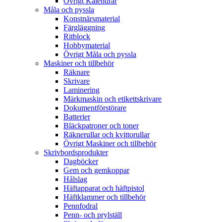
Övrigt Kalendrar
Måla och pyssla
Konstnärsmaterial
Färgläggning
Ritblock
Hobbymaterial
Övrigt Måla och pyssla
Maskiner och tillbehör
Räknare
Skrivare
Laminering
Märkmaskin och etikettskrivare
Dokumentförstörare
Batterier
Bläckpatroner och toner
Räknerullar och kvittorullar
Övrigt Maskiner och tillbehör
Skrivbordsprodukter
Dagböcker
Gem och gemkoppar
Hålslag
Häftapparat och häftpistol
Häftklammer och tillbehör
Pennfodral
Penn- och prylställ