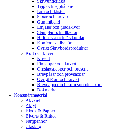
Skrivunderlägg
Tejp och tejphållare
Lim och klister
Saxar och knivar
Gummiband
Linjaler och gradskivor
Stämplar och tillbehör
Häftmassa och fästkuddar
Konferenstillbehör
Övrigt Skrivbordsprodukter
Kort och kuvert
Kuvert
Finpapper och kuvert
Omslagspapper och present
Brevpåsar och provsäckar
Övrigt Kort och kuvert
Brevpapper och korrespondenskort
Bokmärken
Konstnärsmaterial
Akvarell
Akryl
Block & Papper
Blyerts & Ritkol
Färgpennor
Glasfärg