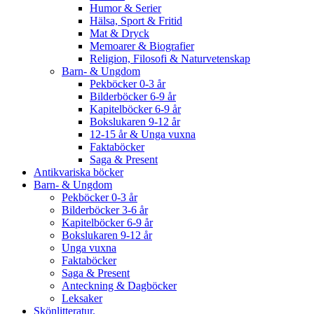
Humor & Serier
Hälsa, Sport & Fritid
Mat & Dryck
Memoarer & Biografier
Religion, Filosofi & Naturvetenskap
Barn- & Ungdom
Pekböcker 0-3 år
Bilderböcker 6-9 år
Kapitelböcker 6-9 år
Bokslukaren 9-12 år
12-15 år & Unga vuxna
Faktaböcker
Saga & Present
Antikvariska böcker
Barn- & Ungdom
Pekböcker 0-3 år
Bilderböcker 3-6 år
Kapitelböcker 6-9 år
Bokslukaren 9-12 år
Unga vuxna
Faktaböcker
Saga & Present
Anteckning & Dagböcker
Leksaker
Skönlitteratur.