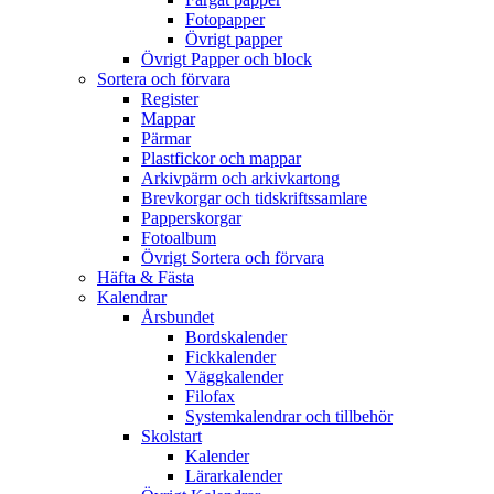
Fotopapper
Övrigt papper
Övrigt Papper och block
Sortera och förvara
Register
Mappar
Pärmar
Plastfickor och mappar
Arkivpärm och arkivkartong
Brevkorgar och tidskriftssamlare
Papperskorgar
Fotoalbum
Övrigt Sortera och förvara
Häfta & Fästa
Kalendrar
Årsbundet
Bordskalender
Fickkalender
Väggkalender
Filofax
Systemkalendrar och tillbehör
Skolstart
Kalender
Lärarkalender