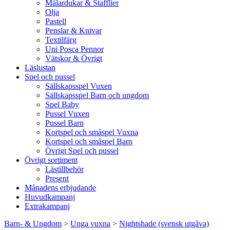
Målardukar & Stafflier
Olja
Pastell
Penslar & Knivar
Textilfärg
Uni Posca Pennor
Vätskor & Övrigt
Läslustan
Spel och pussel
Sällskapsspel Vuxen
Sällskapsspel Barn och ungdom
Spel Baby
Pussel Vuxen
Pussel Barn
Kortspel och småspel Vuxna
Kortspel och småspel Barn
Övrigt Spel och pussel
Övrigt sortiment
Lästillbehör
Present
Månadens erbjudande
Huvudkampanj
Extrakampanj
Barn- & Ungdom
>
Unga vuxna
>
Nightshade (svensk utgåva)