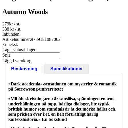
Autumn Woods
279
kr
/ st.
338 kr
/ st.
Inbunden
Artikelnummer:
9789181087062
Enhet:
st.
Lagerstatus:
I lager
St:
Lägg i varukorg
Beskrivning
Specifikationer
»Dark academia«-sensationen om mysterier & romantik
på Sorrowsong-universitetet
»Miljöbeskrivningarna är sanslösa, spänningen enorm,
underhållningen på topp, härliga dialoger, lite typisk
brittisk humor som stundtals är åt det mörka hållet och,
som pricken över i:et, en helt förträffligt härlig
kärlekshistoria.« En bokstund