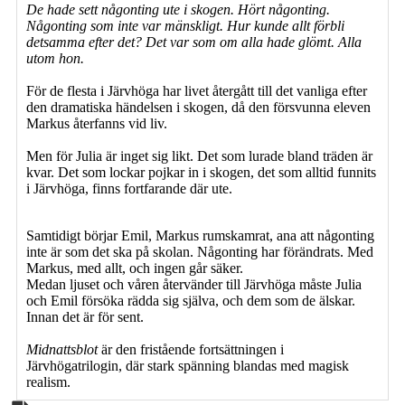
De hade sett någonting ute i skogen. Hört någonting.
Någonting som inte var mänskligt. Hur kunde allt förbli
detsamma efter det? Det var som om alla hade glömt. Alla
utom hon.
För de flesta i Järvhöga har livet återgått till det vanliga efter
den dramatiska händelsen i skogen, då den försvunna eleven
Markus återfanns vid liv.
Men för Julia är inget sig likt. Det som lurade bland träden är
kvar. Det som lockar pojkar in i skogen, det som alltid funnits
i Järvhöga, finns fortfarande där ute.
Samtidigt börjar Emil, Markus rumskamrat, ana att någonting
inte är som det ska på skolan. Någonting har förändrats. Med
Markus, med allt, och ingen går säker.
Medan ljuset och våren återvänder till Järvhöga måste Julia
och Emil försöka rädda sig själva, och dem som de älskar.
Innan det är för sent.
Midnattsblot
är den fristående fortsättningen i
Järvhögatrilogin, där stark spänning blandas med magisk
realism.