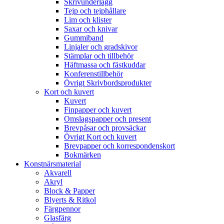
Skrivunderlägg
Tejp och tejphållare
Lim och klister
Saxar och knivar
Gummiband
Linjaler och gradskivor
Stämplar och tillbehör
Häftmassa och fästkuddar
Konferenstillbehör
Övrigt Skrivbordsprodukter
Kort och kuvert
Kuvert
Finpapper och kuvert
Omslagspapper och present
Brevpåsar och provsäckar
Övrigt Kort och kuvert
Brevpapper och korrespondenskort
Bokmärken
Konstnärsmaterial
Akvarell
Akryl
Block & Papper
Blyerts & Ritkol
Färgpennor
Glasfärg