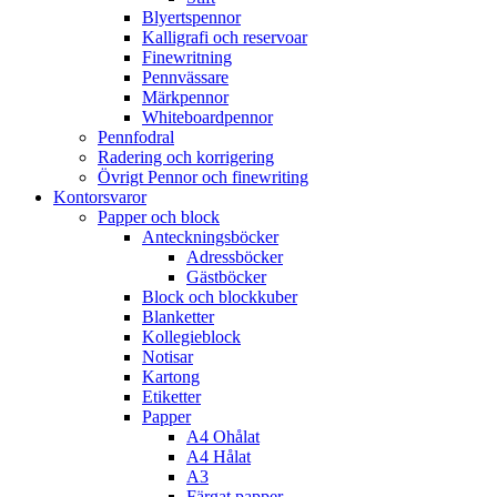
Blyertspennor
Kalligrafi och reservoar
Finewritning
Pennvässare
Märkpennor
Whiteboardpennor
Pennfodral
Radering och korrigering
Övrigt Pennor och finewriting
Kontorsvaror
Papper och block
Anteckningsböcker
Adressböcker
Gästböcker
Block och blockkuber
Blanketter
Kollegieblock
Notisar
Kartong
Etiketter
Papper
A4 Ohålat
A4 Hålat
A3
Färgat papper