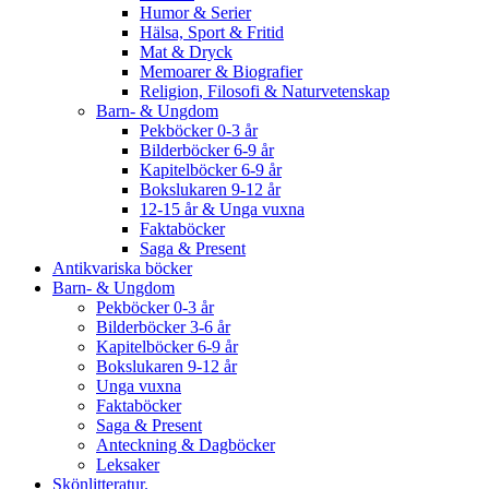
Humor & Serier
Hälsa, Sport & Fritid
Mat & Dryck
Memoarer & Biografier
Religion, Filosofi & Naturvetenskap
Barn- & Ungdom
Pekböcker 0-3 år
Bilderböcker 6-9 år
Kapitelböcker 6-9 år
Bokslukaren 9-12 år
12-15 år & Unga vuxna
Faktaböcker
Saga & Present
Antikvariska böcker
Barn- & Ungdom
Pekböcker 0-3 år
Bilderböcker 3-6 år
Kapitelböcker 6-9 år
Bokslukaren 9-12 år
Unga vuxna
Faktaböcker
Saga & Present
Anteckning & Dagböcker
Leksaker
Skönlitteratur.