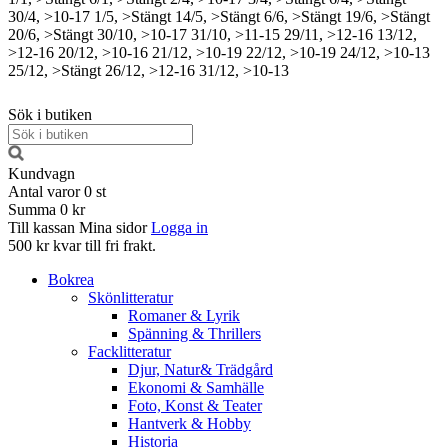
30/4, >10-17
1/5, >Stängt
14/5, >Stängt
6/6, >Stängt
19/6, >Stängt
20/6, >Stängt
30/10, >10-17
31/10, >11-15
29/11, >12-16
13/12,
>12-16
20/12, >10-16
21/12, >10-19
22/12, >10-19
24/12, >10-13
25/12, >Stängt
26/12, >12-16
31/12, >10-13
Sök i butiken
Kundvagn
Antal varor
0
st
Summa
0 kr
Till kassan
Mina sidor
Logga in
500 kr kvar till fri frakt.
Bokrea
Skönlitteratur
Romaner & Lyrik
Spänning & Thrillers
Facklitteratur
Djur, Natur& Trädgård
Ekonomi & Samhälle
Foto, Konst & Teater
Hantverk & Hobby
Historia