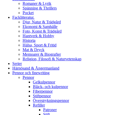
Romaner & Lyrik
Spänning & Thrillers
Pocket
Facklitteratur.
Djur, Natur & Trädgård
Ekonomi & Samhälle
Foto, Konst & Trädgård
Hantverk & Hobby
Historia
Hälsa, Sport & Fritid
Mat & Dryck
Memoarer & Biografier
Religion, Filosofi & Naturvetenskap
Serier
Härnösand & Ångermanland
Pennor och finewriting
Pennor
Gelkulpennor
Bläck- och kulpennor
Fiberpennor
Stiftpennor
Överstrykningspennor
Refiller
Patroner
Stift