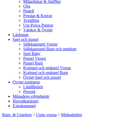
Målardukar & Stafflier
Olja
Pastell
Penslar & Knivar
Textilfärg
Uni Posca Pennor
Vätskor & Övrigt
Läslustan
Spel och pussel
Sällskapsspel Vuxen
Sällskapsspel Barn och ungdom
Spel Baby
Pussel Vuxen
Pussel Barn
Kortspel och småspel Vuxna
Kortspel och småspel Barn
Övrigt Spel och pussel
Övrigt sortiment
Lästillbehör
Present
Månadens erbjudande
Huvudkampanj
Extrakampanj
Barn- & Ungdom
>
Unga vuxna
>
Midnattsblot