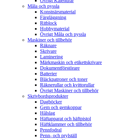
Övrigt Kalendrar
Måla och pyssla
Konstnärsmaterial
Färgläggning
Ritblock
Hobbymaterial
Övrigt Måla och pyssla
Maskiner och tillbehör
Räknare
Skrivare
Laminering
Märkmaskin och etikettskrivare
Dokumentförstörare
Batterier
Bläckpatroner och toner
Räknerullar och kvittorullar
Övrigt Maskiner och tillbehör
Skrivbordsprodukter
Dagböcker
Gem och gemkoppar
Hålslag
Häftapparat och häftpistol
Häftklammer och tillbehör
Pennfodral
Penn- och prylställ