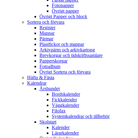
Fotopapper
Övrigt papper
Övrigt Papper och block
Sortera och förvara
Register
Mappar
Pärmar
Plastfickor och mappar
Arkivpärm och arkivkartong
Brevkorgar och tidskriftssamlare
Papperskorgar
Fotoalbum
Övrigt Sortera och förvara
Häfta & Fästa
Kalendrar
Årsbundet
Bordskalender
Fickkalender
Väggkalender
Filofax
Systemkalendrar och tillbehör
Skolstart
Kalender
Lärarkalender