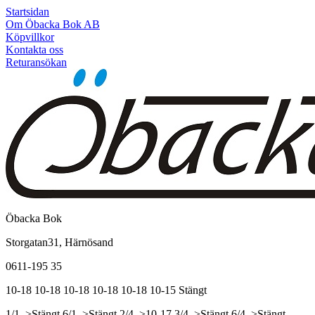
Startsidan
Om Öbacka Bok AB
Köpvillkor
Kontakta oss
Returansökan
Öbacka Bok
Storgatan31, Härnösand
0611-195 35
10-18
10-18
10-18
10-18
10-18
10-15
Stängt
1/1, >Stängt
6/1, >Stängt
2/4, >10-17
3/4, >Stängt
6/4, >Stängt